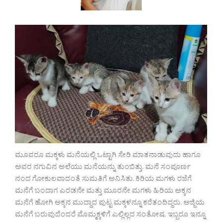
ಮೂವರೂ ಮಕ್ಕಳು ಮನೆಯಲ್ಲಿ ಒಟ್ಟಾಗಿ ಸೇರಿ ಮಾತನಾಡುವುದು ಹಾಗೂ
ಅವರ ನಗುವಿನ ಅಲೆಯು ಮನೆಯನ್ನು ತುಂಬಿತ್ತು. ಮನೆ ಸಂಪೂರ್ಣ
ನಂದ ಗೋಕುಲವಾದಂತೆ ಸುಮತಿಗೆ ಅನಿಸಿತು. ಕಿರಿಯ ಮಗಳು ರಜೆಗೆ
ಮನೆಗೆ ಬಂದಾಗ ಎರಡನೇ ಮತ್ತು ಮೂರನೇ ಮಗಳು ಹಿರಿಯ ಅಕ್ಕನ
ಮನೆಗೆ ಹೋಗಿ ಅಕ್ಕನ ಮುದ್ದಾದ ಪುಟ್ಟ ಮಕ್ಕಳನ್ನೂ ಕರೆತಂದಿದ್ದರು. ಅಜ್ಜಿಯ
ಮನೆಗೆ ಬರುವುದೆಂದರೆ ಮೊಮ್ಮಕ್ಕಳಿಗೆ ಎಲ್ಲಿಲ್ಲದ ಸಂತೋಷ. ಇಬ್ಬರೂ ಇನ್ನೂ