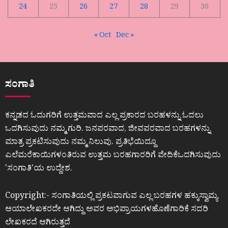
24
25
26
27
28
29
30
« Oct
Dec »
ಸಂಗಾತಿ
ಕನ್ನಡದ ಓದುಗರಿಗೆ ಉತ್ತಮವಾದ ಎಲ್ಲ ಪ್ರಕಾರದ ಬರಹಳನ್ನು ಓದಲು
ಒದಗಿಸುವುದು ನಮ್ಮ ಗುರಿ. ಜನಪರವಾದ, ಜೀವಪರವಾದ ಬರಹಗಳನ್ನು
ಮಾತ್ರ ಪ್ರಕಟಿಸುವುದು ನಮ್ಮ ನಿಲುವು. ಪ್ರತಿಭೆಯಿದ್ದೂ
ಎಲೆಮರೆಕಾಯಿಗಳಂತಿರುವ ಉತ್ತಮ ಬರಹಗಾರರಿಗೆ ವೇದಿಕೆಒದಗಿಸುವುದು
ʼಸಂಗಾತಿʼಯ ಉದ್ದೇಶ.
Copyright:- ಸಂಗಾತಿಯಲ್ಲಿ ಪ್ರಕಟವಾಗುವ ಎಲ್ಲ ಬರಹಗಳ ಹಕ್ಕುಸ್ವಾಮ್ಯ
ಆಯಾಲೇಖಕರದೇ ಆಗಿದ್ದು ಅವರ ಅಭಿಪ್ರಾಯಗಳಹೊಣೆಗಾರಿಕೆ ಸದರಿ
ಲೇಖಕರದೆ ಆಗಿರುತ್ತದೆ