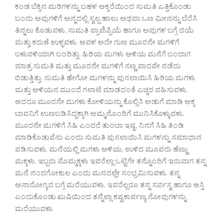
ಕಂಡ ಬೆಕ್ಕಿನ ಮರಿಗಳನ್ನು ಬಹಳ ಅಕ್ಕರೆಯಿಂದ ಸುಮತಿ ಎತ್ತಿಕೊಂಡು
ಬಂದು ಅವುಗಳಿಗೆ ಅನ್ನದಲ್ಲಿ ಸ್ವಲ್ಪ ಹಾಲು ಅಥವಾ ಒಣ ಮೀನನ್ನು ಬೆರೆಸಿ
ತಿನ್ನಲು ಕೊಡುವಳು. ಸುಮತಿ ಪ್ರಾಣಿಪ್ರಿಯೆ ಹಾಗೂ ಅವುಗಳ ಬಗ್ಗೆ ದಯೆ
ಮತ್ತು ಕರುಣೆ ಉಳ್ಳವಳು. ಅವಳ ಅದೇ ಗುಣ ಮೂರನೇ ಮಗಳಿಗೆ
ಬಳುವಳಿಯಾಗಿ ಬಂದಿತ್ತು. ಹಿರಿಯ ಮಗಳು ಅಳಿಯ ಮನೆಗೆ ಬಂದಾಗ
ಮಾತ್ರ ಸುಮತಿ ಮತ್ತು ಮೂರನೇ ಮಗಳಿಗೆ ಸಣ್ಣ ವಾದವೇ ನಡೆದು
ಬಿಡುತ್ತಿತ್ತು. ಸುಮತಿ ಹೇಗೋ ಮಗಳನ್ನು ಪುಸಲಾಯಿಸಿ ಹಿರಿಯ ಮಗಳು
ಮತ್ತು ಅಳಿಯನ ಮುಂದೆ ಗಲಾಟೆ ಮಾಡದಂತೆ ಎಚ್ಚರ ವಹಿಸುವಳು.
ಆದರೂ ಮೂರನೇ ಮಗಳು ಕೋಳಿಯನ್ನು ಕೊಲ್ಲಿಸಿ ಅಡುಗೆ ಮಾಡಿ ಅಕ್ಕ
ಬಾವನಿಗೆ ಉಣಬಡಿಸಿದ್ದಕ್ಕಾಗಿ ಅಮ್ಮನೊಂದಿಗೆ ಮುನಿಸಿಕೊಳ್ಳುವಳು.
ಮೂರನೇ ಮಗಳಿಗೆ ಸಿಹಿ ಎಂದರೆ ತುಂಬಾ ಇಷ್ಟ. ನಿನಗೆ ಸಿಹಿ ತಿಂಡಿ
ಮಾಡಿಕೊಡುವೆನು ಎಂದು ಸುಮತಿ ಪುಸಲಾಯಿಸಿ ಮಗಳನ್ನು ಸಮಾಧಾನ
ಪಡಿಸುವಳು. ಮನೆಯಲ್ಲಿ ಮಗಳು ಅಳಿಯ, ಉಳಿದ ಮೂವರು ಹೆಣ್ಣು
ಮಕ್ಕಳು, ಇಬ್ಬರು ಮೊಮ್ಮಕ್ಕಳು ಇವರೆಲ್ಲಾ ಒಟ್ಟಿಗೇ ತನ್ನೊಂದಿಗೆ ಇರುವಾಗ ತನ್ನ
ಮನೆ ನಂದಗೋಕುಲ ಎಂದು ಮನದಲ್ಲೇ ಸಂಭ್ರಮಿಸುವಳು. ತನ್ನ
ಅನಾರೋಗ್ಯದ ಬಗ್ಗೆ ಮರೆಯುವಳು. ಇವರೆಲ್ಲರೂ ತನ್ನ ಸರ್ವಸ್ವ ಹಾಗೂ ಆಸ್ತಿ
ಎಂದುಕೊಂಡು ಖುಷಿಯಿಂದ ತನ್ನೆಲ್ಲಾ ಕಷ್ಟಕಾರ್ಪಣ್ಯ ನೋವುಗಳನ್ನು
ಮರೆಯುವಳು.