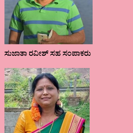
ಸುಜಾತಾ ರವೀಶ್ ಸಹ ಸಂಪಾಕರು