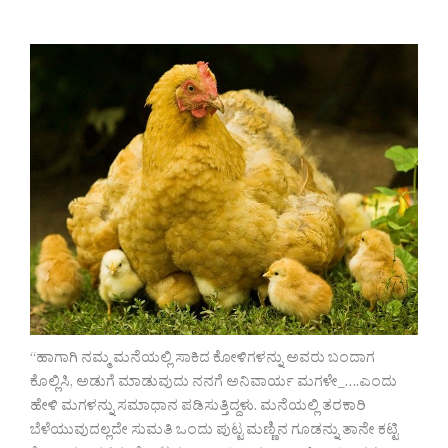
“ಹಾಗಾಗಿ ನಮ್ಮ ಮನೆಯಲ್ಲಿ ಸಾಕಿದ ಕೋಳಿಗಳನ್ನು ಅವರು ಬಂದಾಗ
ಕೊಲ್ಲಿಸಿ, ಅಡುಗೆ ಮಾಡುವುದು ನನಗೆ ಅನಿವಾರ್ಯ ಮಗಳೇ_….ಎಂದು
ಹೇಳಿ ಮಗಳನ್ನು ಸಮಾಧಾನ ಪಡಿಸುತ್ತಿದ್ದಳು. ಮನೆಯಲ್ಲಿ ತರಕಾರಿ
ಬೆಳೆಯುವುದಲ್ಲದೇ ಸುಮತಿ ಒಂದು ಪುಟ್ಟ ಮಣ್ಣಿನ ಗೂಡನ್ನು ತಾನೇ ಕಟ್ಟಿ