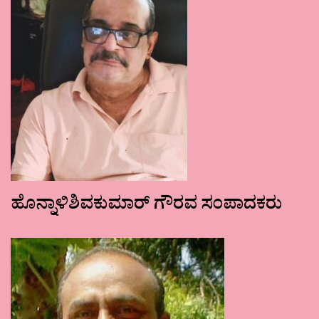
ಹೊನ್ನಾಳಿಶಿವಕುಮಾರ್ ಗೌರವ ಸಂಪಾದಕರು