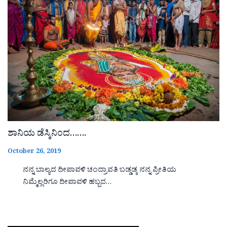
ಶಾನಿಯ ಡೆಸ್ಕಿನಿಂದ…….
October 26, 2019
ನನ್ನ ಬಾಲ್ಯದ ದೀಪಾವಳಿ ಚಂದ್ರಾವತಿ ಬಡ್ಡಡ್ಕ ನನ್ನ ಪ್ರೀತಿಯ
ನಿಮ್ಮೆಲ್ಲರಿಗೂ ದೀಪಾವಳಿ ಹಬ್ಬದ…