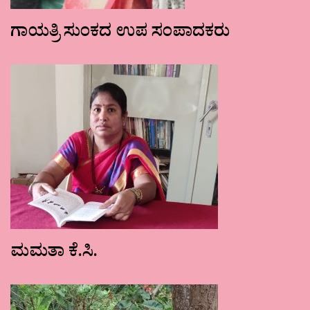
ಗಾಯತ್ರಿ ಸುಂಕದ ಉಪ ಸಂಪಾದಕರು
ಮಮತಾ ಕೆ.ಸಿ.