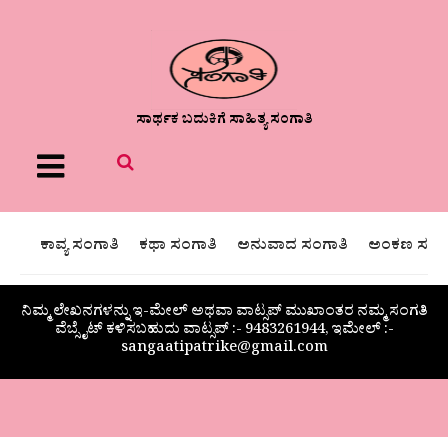
ಸಾರ್ಥಕ ಬದುಕಿಗೆ ಸಾಹಿತ್ಯ ಸಂಗಾತಿ
Menu
ಕಾವ್ಯ ಸಂಗಾತಿ
ಕಥಾ ಸಂಗಾತಿ
ಅನುವಾದ ಸಂಗಾತಿ
ಅಂಕಣ ಸಂಗಾ
ನಿಮ್ಮ ಲೇಖನಗಳನ್ನು ಇ-ಮೇಲ್ ಅಥವಾ ವಾಟ್ಸಪ್ ಮುಖಾಂತರ ನಮ್ಮ ಸಂಗತಿ
ವೆಬ್ಸೈಟ್ ಕಳಿಸಬಹುದು ವಾಟ್ಸಪ್‌ :- 9483261944, ಇಮೇಲ್ :-
sangaatipatrike@gmail.com