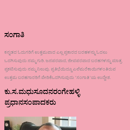
ಸಂಗಾತಿ
ಕನ್ನಡದ ಓದುಗರಿಗೆ ಉತ್ತಮವಾದ ಎಲ್ಲ ಪ್ರಕಾರದ ಬರಹಳನ್ನು ಓದಲು
ಒದಗಿಸುವುದು ನಮ್ಮ ಗುರಿ. ಜನಪರವಾದ, ಜೀವಪರವಾದ ಬರಹಗಳನ್ನು ಮಾತ್ರ
ಪ್ರಕಟಿಸುವುದು ನಮ್ಮ ನಿಲುವು. ಪ್ರತಿಭೆಯಿದ್ದೂ ಎಲೆಮರೆಕಾಯಿಗಳಂತಿರುವ
ಉತ್ತಮ ಬರಹಗಾರರಿಗೆ ವೇದಿಕೆಒದಗಿಸುವುದು ʼಸಂಗಾತಿʼಯ ಉದ್ದೇಶ.
ಕು.ಸ.ಮಧುಸೂದನರಂಗೇಹಳ್ಳಿ
ಪ್ರಧಾನಸಂಪಾದಕರು