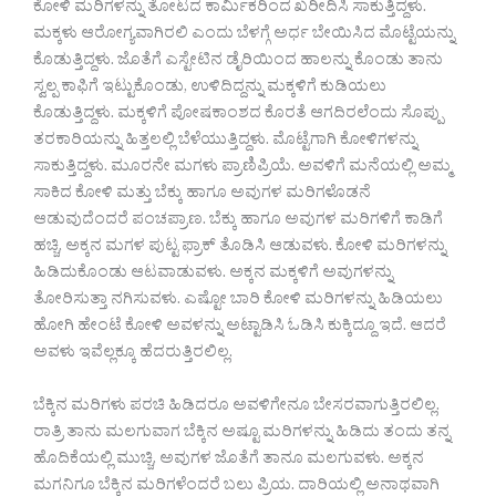
ಕೋಳಿ ಮರಿಗಳನ್ನು ತೋಟದ ಕಾರ್ಮಿಕರಿಂದ ಖರೀದಿಸಿ ಸಾಕುತ್ತಿದ್ದಳು.
ಮಕ್ಕಳು ಆರೋಗ್ಯವಾಗಿರಲಿ ಎಂದು ಬೆಳಗ್ಗೆ ಅರ್ಧ ಬೇಯಿಸಿದ ಮೊಟ್ಟೆಯನ್ನು
ಕೊಡುತ್ತಿದ್ದಳು. ಜೊತೆಗೆ ಎಸ್ಟೇಟಿನ ಡೈರಿಯಿಂದ ಹಾಲನ್ನು ಕೊಂಡು ತಾನು
ಸ್ವಲ್ಪ ಕಾಫಿಗೆ ಇಟ್ಟುಕೊಂಡು, ಉಳಿದಿದ್ದನ್ನು ಮಕ್ಕಳಿಗೆ ಕುಡಿಯಲು
ಕೊಡುತ್ತಿದ್ದಳು. ಮಕ್ಕಳಿಗೆ ಪೋಷಕಾಂಶದ ಕೊರತೆ ಆಗದಿರಲೆಂದು ಸೊಪ್ಪು
ತರಕಾರಿಯನ್ನು ಹಿತ್ತಲಲ್ಲಿ ಬೆಳೆಯುತ್ತಿದ್ದಳು. ಮೊಟ್ಟೆಗಾಗಿ ಕೋಳಿಗಳನ್ನು
ಸಾಕುತ್ತಿದ್ದಳು. ಮೂರನೇ ಮಗಳು ಪ್ರಾಣಿಪ್ರಿಯೆ. ಅವಳಿಗೆ ಮನೆಯಲ್ಲಿ ಅಮ್ಮ
ಸಾಕಿದ ಕೋಳಿ ಮತ್ತು ಬೆಕ್ಕು ಹಾಗೂ ಅವುಗಳ ಮರಿಗಳೊಡನೆ
ಆಡುವುದೆಂದರೆ ಪಂಚಪ್ರಾಣ. ಬೆಕ್ಕು ಹಾಗೂ ಅವುಗಳ ಮರಿಗಳಿಗೆ ಕಾಡಿಗೆ
ಹಚ್ಚಿ, ಅಕ್ಕನ ಮಗಳ ಪುಟ್ಟ ಫ್ರಾಕ್ ತೊಡಿಸಿ ಆಡುವಳು. ಕೋಳಿ ಮರಿಗಳನ್ನು
ಹಿಡಿದುಕೊಂಡು ಆಟವಾಡುವಳು. ಅಕ್ಕನ ಮಕ್ಕಳಿಗೆ ಅವುಗಳನ್ನು
ತೋರಿಸುತ್ತಾ ನಗಿಸುವಳು. ಎಷ್ಟೋ ಬಾರಿ ಕೋಳಿ ಮರಿಗಳನ್ನು ಹಿಡಿಯಲು
ಹೋಗಿ ಹೇಂಟೆ ಕೋಳಿ ಅವಳನ್ನು ಅಟ್ಟಾಡಿಸಿ ಓಡಿಸಿ ಕುಕ್ಕಿದ್ದೂ ಇದೆ. ಆದರೆ
ಅವಳು ಇವೆಲ್ಲಕ್ಕೂ ಹೆದರುತ್ತಿರಲಿಲ್ಲ.
ಬೆಕ್ಕಿನ ಮರಿಗಳು ಪರಚಿ ಹಿಡಿದರೂ ಅವಳಿಗೇನೂ ಬೇಸರವಾಗುತ್ತಿರಲಿಲ್ಲ.
ರಾತ್ರಿ ತಾನು ಮಲಗುವಾಗ ಬೆಕ್ಕಿನ ಅಷ್ಟೂ ಮರಿಗಳನ್ನು ಹಿಡಿದು ತಂದು ತನ್ನ
ಹೊದಿಕೆಯಲ್ಲಿ ಮುಚ್ಚಿ, ಅವುಗಳ ಜೊತೆಗೆ ತಾನೂ ಮಲಗುವಳು. ಅಕ್ಕನ
ಮಗನಿಗೂ ಬೆಕ್ಕಿನ ಮರಿಗಳೆಂದರೆ ಬಲು ಪ್ರಿಯ. ದಾರಿಯಲ್ಲಿ ಅನಾಥವಾಗಿ