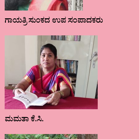
ಗಾಯತ್ರಿ ಸುಂಕದ ಉಪ ಸಂಪಾದಕರು
ಮಮತಾ ಕೆ.ಸಿ.