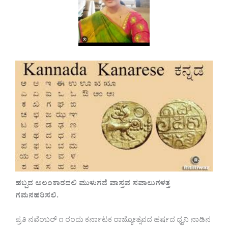
ಹಬ್ಬದ ಅಲಂಕಾರದಲಿ ಮುಳುಗದೆ ವಾಸ್ತವ ಸವಾಲುಗಳತ್ತ
ಗಮನಹರಿಸಲಿ.
ಪ್ರತಿ ನವೆಂಬರ್ ೧ ರಂದು ಕರ್ನಾಟಕ ರಾಜ್ಯೋತ್ಸವದ ಹರ್ಷದ ಧ್ವನಿ ನಾಡಿನ