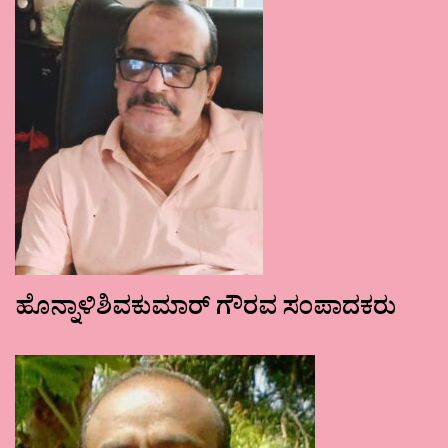
ಹೊನ್ನಾಳಿಶಿವಕುಮಾರ್ ಗೌರವ ಸಂಪಾದಕರು