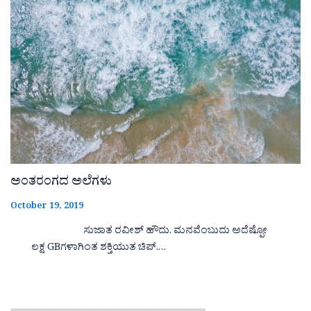
ಅಂತರಂಗದ ಅಲೆಗಳು
October 19, 2019
ಸುಜಾತ ರವೀಶ್ ಹೌದು. ಮನವೆಂಬುದು ಅದೆಷ್ಪೋ
ಲಕ್ಷ GBಗಳಾಗಿಂತ ಶಕ್ತಿಯುತ ಚಿಪ್.…