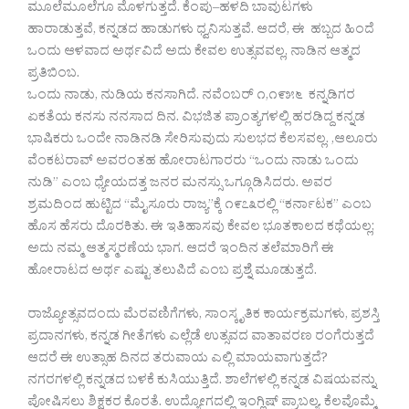
ಮೂಲೆಮೂಲೆಗೂ ಮೊಳಗುತ್ತದೆ. ಕೆಂಪು–ಹಳದಿ ಬಾವುಟಗಳು
ಹಾರಾಡುತ್ತವೆ, ಕನ್ನಡದ ಹಾಡುಗಳು ಧ್ವನಿಸುತ್ತವೆ. ಆದರೆ, ಈ ಹಬ್ಬದ ಹಿಂದೆ
ಒಂದು ಆಳವಾದ ಅರ್ಥವಿದೆ ಅದು ಕೇವಲ ಉತ್ಸವವಲ್ಲ, ನಾಡಿನ ಆತ್ಮದ
ಪ್ರತಿಬಿಂಬ.
ಒಂದು ನಾಡು, ನುಡಿಯ ಕನಸಾಗಿದೆ. ನವೆಂಬರ್ ೧,೧೯೫೬ ಕನ್ನಡಿಗರ
ಏಕತೆಯ ಕನಸು ನನಸಾದ ದಿನ. ವಿಭಜಿತ ಪ್ರಾಂತ್ಯಗಳಲ್ಲಿ ಹರಡಿದ್ದ ಕನ್ನಡ
ಭಾಷಿಕರು ಒಂದೇ ನಾಡಿನಡಿ ಸೇರಿಸುವುದು ಸುಲಭದ ಕೆಲಸವಲ್ಲ. ,ಆಲೂರು
ವೆಂಕಟರಾವ್ ಅವರಂತಹ ಹೋರಾಟಗಾರರು “ಒಂದು ನಾಡು ಒಂದು
ನುಡಿ” ಎಂಬ ಧ್ಯೇಯದತ್ತ ಜನರ ಮನಸ್ಸು ಒಗ್ಗೂಡಿಸಿದರು. ಅವರ
ಶ್ರಮದಿಂದ ಹುಟ್ಟಿದ “ಮೈಸೂರು ರಾಜ್ಯ”ಕ್ಕೆ ೧೯೭೩ರಲ್ಲಿ “ಕರ್ನಾಟಕ” ಎಂಬ
ಹೊಸ ಹೆಸರು ದೊರಕಿತು. ಈ ಇತಿಹಾಸವು ಕೇವಲ ಭೂತಕಾಲದ ಕಥೆಯಲ್ಲ;
ಅದು ನಮ್ಮ ಆತ್ಮಸ್ಮರಣೆಯ ಭಾಗ. ಆದರೆ ಇಂದಿನ ತಲೆಮಾರಿಗೆ ಈ
ಹೋರಾಟದ ಅರ್ಥ ಎಷ್ಟು ತಲುಪಿದೆ ಎಂಬ ಪ್ರಶ್ನೆ ಮೂಡುತ್ತದೆ.
ರಾಜ್ಯೋತ್ಸವದಂದು ಮೆರವಣಿಗೆಗಳು, ಸಾಂಸ್ಕೃತಿಕ ಕಾರ್ಯಕ್ರಮಗಳು, ಪ್ರಶಸ್ತಿ
ಪ್ರದಾನಗಳು, ಕನ್ನಡ ಗೀತೆಗಳು ಎಲ್ಲೆಡೆ ಉತ್ಸವದ ವಾತಾವರಣ ರಂಗೆರುತ್ತದೆ
ಆದರೆ ಈ ಉತ್ಸಾಹ ದಿನದ ತರುವಾಯ ಎಲ್ಲಿ ಮಾಯವಾಗುತ್ತದೆ?
ನಗರಗಳಲ್ಲಿ ಕನ್ನಡದ ಬಳಕೆ ಕುಸಿಯುತ್ತಿದೆ. ಶಾಲೆಗಳಲ್ಲಿ ಕನ್ನಡ ವಿಷಯವನ್ನು
ಪೋಷಿಸಲು ಶಿಕ್ಷಕರ ಕೊರತೆ. ಉದ್ಯೋಗದಲ್ಲಿ ಇಂಗ್ಲಿಷ್ ಪ್ರಾಬಲ್ಯ. ಕೆಲವೊಮ್ಮೆ