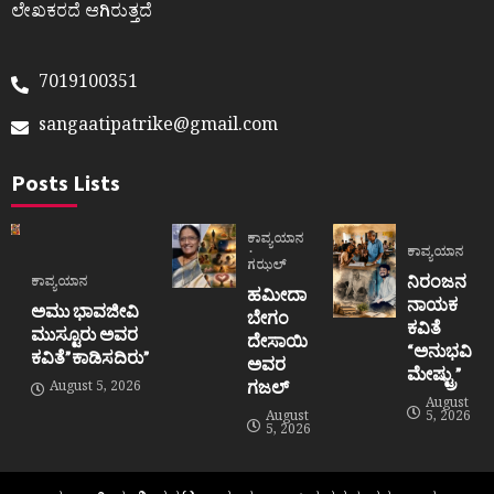
ಲೇಖಕರದೆ ಆಗಿರುತ್ತದೆ
7019100351
sangaatipatrike@gmail.com
Posts Lists
ಕಾವ್ಯಯಾನ
ಕಾವ್ಯಯಾನ
ಗಝಲ್
ನಿರಂಜನ
ಕಾವ್ಯಯಾನ
ಹಮೀದಾ
ನಾಯಕ
ಅಮು ಭಾವಜೀವಿ
ಬೇಗಂ
ಕವಿತೆ
ಮುಸ್ಟೂರು ಅವರ
ದೇಸಾಯಿ
“ಅನುಭವಿ
ಕವಿತೆ”ಕಾಡಿಸದಿರು”
ಅವರ
ಮೇಷ್ಟ್ರು”
ಗಜಲ್
August 5, 2026
August
August
5, 2026
5, 2026