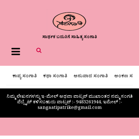
ಸಾರ್ಥಕ ಬದುಕಿಗೆ ಸಾಹಿತ್ಯ ಸಂಗಾತಿ
Menu
ಕಾವ್ಯ ಸಂಗಾತಿ
ಕಥಾ ಸಂಗಾತಿ
ಅನುವಾದ ಸಂಗಾತಿ
ಅಂಕಣ ಸಂಗಾ
ನಿಮ್ಮ ಲೇಖನಗಳನ್ನು ಇ-ಮೇಲ್ ಅಥವಾ ವಾಟ್ಸಪ್ ಮುಖಾಂತರ ನಮ್ಮ ಸಂಗತಿ
ವೆಬ್ಸೈಟ್ ಕಳಿಸಬಹುದು ವಾಟ್ಸಪ್‌ :- 9483261944, ಇಮೇಲ್ :-
sangaatipatrike@gmail.com