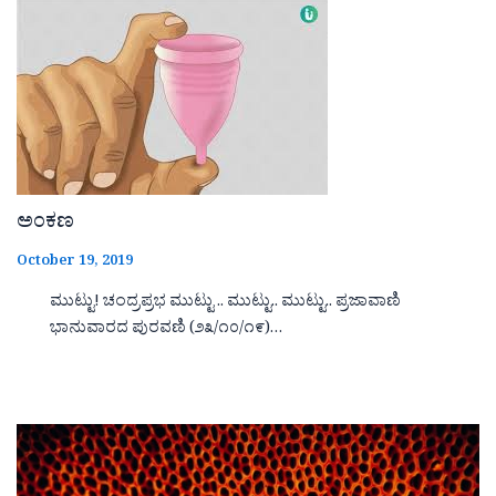
ಅಂಕಣ
October 19, 2019
ಮುಟ್ಟು! ಚಂದ್ರಪ್ರಭ ಮುಟ್ಟು .. ಮುಟ್ಟು.. ಮುಟ್ಟು.. ಪ್ರಜಾವಾಣಿ
ಭಾನುವಾರದ ಪುರವಣಿ (೨೩/೧೦/೧೯)…