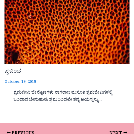
ಪ್ರಬಂದ
October 19, 2019
ಶ್ರಮಜೀವಿ ಜೇನ್ನೊಣಗಳು ನಾಗರಾಜ ಮಸೂತಿ ಶ್ರಮಜೀವಿಗಳಲ್ಲಿ
ಒಂದಾದ ಜೇನುಹುಳು ಶ್ರಮದಿಂದಲೇ ತನ್ನ ಆಯಸ್ಸನ್ನು…
PREVIOUS
NEXT