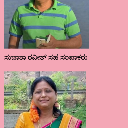
ಸುಜಾತಾ ರವೀಶ್ ಸಹ ಸಂಪಾಕರು