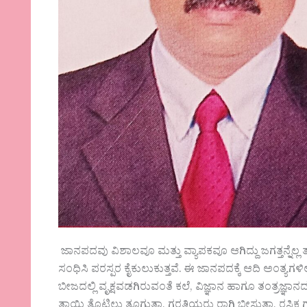
ಜಾನಪದವು ವಿಶಾಲವೂ ಮತ್ತು ವ್ಯಾಪಕವೂ ಆಗಿದ್ದು ಜಗತ್ತನ್ನೆಲ್ಲ 
ಸಂಧಿಸಿ ಪರಸ್ಪರ ಕೈಕುಲುಕುತ್ತವೆ. ಈ ಜಾನಪದಕ್ಕೆ ಆದಿ ಅಂತ್ಯಗಳಿಲ
ಬೀಜದಲ್ಲಿ ವೃಕ್ಷವಡಗಿರುವಂತೆ ಕಲೆ, ವಿಜ್ಞಾನ ಹಾಗೂ ತಂತ್ರಜ್ಞಾನದ
ತಾಯಿ ತೊಟ್ಟಿಲು ತೂಗುತ್ತಾ, ಗರತಿಯರು ರಾಗಿ ಬೀಸುತ್ತಾ, ರಸಿಕ ಗಾ