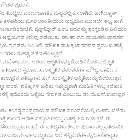
ೇಗೌಡರ ಪ್ರಶಂಸೆ.
ೊಟ್ಟಿಲು ಎಂದು ಜಾಗತಿಕ ಮಟ್ಟದಲ್ಲಿ ಹೆಸರಾಗಿದೆ. ಹಾಗಿದ್ದೂ ಈ
ಜ್ಞಾನಿಕ ತಳಹದಿಯ ಮೇಲೆ ಭಾರತೀಯರು ಅಧ್ಯಯನ ಮಾಡಲೇ ಇಲ್ಲ. ಹಾಗೆ
ೇ ೧೮೪೫ರಿಂದೀಚೆಗೆ. ಪ್ಲೋಕ್ಲೋರ್ ಎಂಬ ಪದವನ್ನು ಇಂಗ್ಲೆಂಡಿನ ವಿಲಿಯಂ
್ಞಾನಿಕ ಅಧ್ಯಯನದ ತಿರುವು ಪಡೆಯಿತು. ಡಾ.ಹಾ.ಮಾ.ನಾಯಕರು ಜಾನಪದ
ಯಯನ ನಡೆದು ಬಂದಿದೆ. ಮೌಖಿಕ ಸಾಹಿತ್ಯ ಜಾನಪದದ ಪ್ರಮುಖ ಹಜ್ಜೆ
ಯಯನಗಳು ಮಹತ್ವ ಪಡೆದುಕೊಳ್ಳುತ್ತವೆ.
್ಯಗಳ ಮನೋಧರ್ಮ, ಆಶಯ ಆಕೃತಿಗಳನ್ನು ಶೋಧಿಸಿಕೊಡುವಲ್ಲಿ ಕೃತಿ
ಇತಿಹಾಸದ ಸ್ವರೂಪ, ಸಾಂಸ್ಕೃತಿಕ ಪರಂಪರೆಗಳ ಮೌಲ್ಯ, ಧಾರ್ಮಿಕ
ಾಲ್ಲೂಕಿನ ಐತಿಹ್ಯಗಳು ಹೇಗೆ ಸಾಂಸ್ಕೃತಿಕ ಆಸ್ಮಿತೆಯನ್ನು ಬಿಂಬಿಸುತ್ತವೆ
ಕ ಅಂಶ. ಐತಿಹ್ಯಗಳ ಕುರಿತು ಸಮೃದ್ಧವಾಗಿ ಮಾಹಿತಿಗಳನ್ನು ಕಲೆಹಾಕಿ
ನಕ್ಕೆ ಇದೊಂದು ಒಳ್ಳೆಯ ಸೇರ್ಪಡೆ ಎಂಬುದು ಡಾ. ಜಿ.ಎನ್.ಉಪಾಧ್ಯರ
ನಿಂತು, ಕಂಠಸ್ಥ ಸಂಪ್ರದಾಯದ ಮೌಖಿಕ ಪರಂಪರೆಯಲ್ಲಿ ಉಳಿದು ಬೆಳೆದು
ತ್ರೆ ಕಾಣದ ಅನೇಕ ಸತ್ಯಾಂಶಗಳನ್ನು ಐತಿಹ್ಯ ಪಿಸುಗುಡುತ್ತದೆ. ಈ
ತೆಯಲ್ಲೂ ಸಾಗುತ್ತವೆ. ಈ ಐತಿಹ್ಯಗಳು ಕೇವಲ ಪುರಾಣವಲ್ಲ ಐತಿಹಾಸಿಕ
 ಅಪೂರ್ವವೂ ಅದ್ಭುತವೂ ಆದ ಸನ್ನಿವೇಶಗಳನ್ನು ಒಳಗೊಳ್ಳುತ್ತಾ