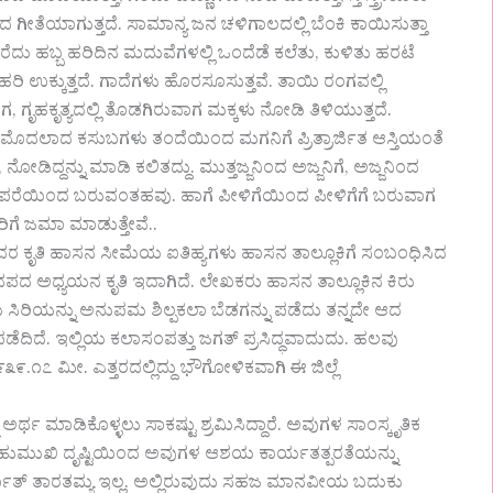
ಪದ ಗೀತೆಯಾಗುತ್ತದೆ. ಸಾಮಾನ್ಯ ಜನ ಚಳಿಗಾಲದಲ್ಲಿ ಬೆಂಕಿ ಕಾಯಿಸುತ್ತಾ
ರೆದು ಹಬ್ಬ ಹರಿದಿನ ಮದುವೆಗಳಲ್ಲಿ ಒಂದೆಡೆ ಕಲೆತು, ಕುಳಿತು ಹರಟೆ
ಉಕ್ಕುತ್ತದೆ. ಗಾದೆಗಳು ಹೊರಸೂಸುತ್ತವೆ. ತಾಯಿ ರಂಗವಲ್ಲಿ
ಗೃಹಕೃತ್ಯದಲ್ಲಿ ತೊಡಗಿರುವಾಗ ಮಕ್ಕಳು ನೋಡಿ ತಿಳಿಯುತ್ತದೆ.
ೆ ಮೊದಲಾದ ಕಸುಬಗಳು ತಂದೆಯಿಂದ ಮಗನಿಗೆ ಪ್ರಿತ್ರಾರ್ಜಿತ ಆಸ್ತಿಯಂತೆ
, ನೋಡಿದ್ದನ್ನು ಮಾಡಿ ಕಲಿತದ್ದು. ಮುತ್ತಜ್ಜನಿಂದ ಅಜ್ಜನಿಗೆ, ಅಜ್ಜನಿಂದ
ಂಪರೆಯಿಂದ ಬರುವಂತಹವು. ಹಾಗೆ ಪೀಳಿಗೆಯಿಂದ ಪೀಳಿಗೆಗೆ ಬರುವಾಗ
ಿಗೆ ಜಮಾ ಮಾಡುತ್ತೇವೆ..
ವರ ಕೃತಿ ಹಾಸನ ಸೀಮೆಯ ಐತಿಹ್ಯಗಳು ಹಾಸನ ತಾಲ್ಲೂಕಿಗೆ ಸಂಬಂಧಿಸಿದ
ನಪದ ಅಧ್ಯಯನ ಕೃತಿ ಇದಾಗಿದೆ. ಲೇಖಕರು ಹಾಸನ ತಾಲ್ಲೂಕಿನ ಕಿರು
ರಿಯನ್ನು ಅನುಪಮ ಶಿಲ್ಪಕಲಾ ಬೆಡಗನ್ನು ಪಡೆದು ತನ್ನದೇ ಆದ
ೆದಿದೆ. ಇಲ್ಲಿಯ ಕಲಾಸಂಪತ್ತು ಜಗತ್ ಪ್ರಸಿದ್ಧವಾದುದು. ಹಲವು
೧೭ ಮೀ. ಎತ್ತರದಲ್ಲಿದ್ದು ಭೌಗೋಳಿಕವಾಗಿ ಈ ಜಿಲ್ಲೆ
ಅರ್ಥ ಮಾಡಿಕೊಳ್ಳಲು ಸಾಕಷ್ಟು ಶ್ರಮಿಸಿದ್ದಾರೆ. ಅವುಗಳ ಸಾಂಸ್ಕೃತಿಕ
 ಬಹುಮುಖಿ ದೃಷ್ಟಿಯಿಂದ ಅವುಗಳ ಆಶಯ ಕಾರ್ಯತತ್ಪರತೆಯನ್ನು
ಲ್ಲ ಅರ್ಥಾತ್ ತಾರತಮ್ಯ ಇಲ್ಲ. ಅಲ್ಲಿರುವುದು ಸಹಜ ಮಾನವೀಯ ಬದುಕು