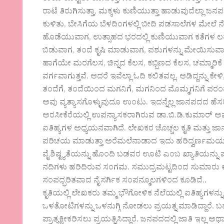
ರಾಟೆ ತಿರುಗಿಸುತ್ತಾ, ಮಕ್ಕಳು ಕುಣಿಯುತ್ತಾ ಹಾಡುವುದೆಲ್ಲಾ ಜನ
ಕುಳಿತು, ಬೇಸಿಗೆಯ ಬೆಳದಿಂಗಳಲ್ಲಿ ಬೀದಿ ಪಡಸಾಲೆಗಳ ಮೇಲೆ ನೆ
ಹೊಡೆಯುವಾಗ, ಉತ್ಸಾಹದ ಭರದಲ್ಲಿ ಕುಣಿಯುವಾಗ ಕತೆಗಳ ಲಹರಿ 
ಬಿಡುವಾಗ, ತಂದೆ ಕೃಷಿ ಮಾಡುವಾಗ, ಪಶುಗಳನ್ನು ಮೇಯಿಸುವಾಗ, 
ಹಾಗೆಯೇ ಮರಗೆಲಸ, ಚಿನ್ನದ ಕೆಲಸ, ಕಬ್ಬಿಣದ ಕೆಲಸ, ಚಮ್ಮಾರಿಕ
ವರ್ಗವಾಗುತ್ತವೆ. ಆದರೆ ಇವೆಲ್ಲಾ ಓದಿ ಕಲಿತವಲ್ಲ. ಆಡಿದ್ದನ್ನು ಕೇಳಿ
ತಂದೆಗೆ, ತಂದೆಯಿಂದ ಮಗನಿಗೆ, ಮಗನಿಂದ ಮೊಮ್ಮಗನಿಗೆ ಪರ
ಅವು ವ್ಯತ್ಯಾಸಗೊಳ್ಳುವುದೂ ಉಂಟು. ಇದನ್ನೆಲ್ಲ ಜಾನಪದದ ಹೆಸರ
ಅರಸೀಕೆರೆಯಲ್ಲಿ ಉಪನ್ಯಾಸಕರಾಗಿರುವ ಡಾ.ಬಿ.ಡಿ.ಕುಮಾರ್ ಅ
ಐತಿಹ್ಯಗಳ ಅಧ್ಯಯನವಾಗಿದೆ. ಲೇಖಕರ ಚೊಚ್ಚಲ ಕೃತಿ ಮತ್ತು ಜಾ
ಪರಿಚಯ ಮಾಡುತ್ತಾ ಅರೆಮಲೆನಾಡಾದ ಇದು ಹರಿದ್ವರ್ಣಮಯ ಸಿ
ವೈಶಿಷ್ಟ್ಯತೆಯನ್ನು ಹೊಂದಿ ಬಡವರ ಊಟಿ ಎಂಬ ಖ್ಯಾತಿಯನ್ನು ಪಡ
ನದಿಗಳು ಹರಿದಿರುವ ಸಂಗಮ. ಸಮುದ್ರಮಟ್ಟದಿಂದ ಸುಮಾರು ೯೩೯.
ಸಂಪದ್ಭರಿತವಾದ ನೈಸರ್ಗಿಕ ಸಂಪನ್ಮೂಲಗಳಿಂದ ಕೂಡಿದೆ..
ಕೃತಿಯಲ್ಲಿ ಲೇಖಕರು ತಮ್ಮ ಭೌಗೋಳಿಕ ನೆಲೆಯಲ್ಲಿ ಐತಿಹ್ಯಗಳನ್ನು 
ಒಳತೋಟಿಗಳನ್ನು ಒಳನುಗ್ಗಿ ನೋಡಲು ಪ್ರಯತ್ನ ಮಾಡಿದ್ದಾರೆ.
ಪ್ರಾತ್ಯಕ್ಷೀಕರಿಸಲು ಪ್ರಯತ್ನಿಸಿದ್ದಾರೆ. ಜನಪದದಲ್ಲಿ ಜಾತಿ ಇ