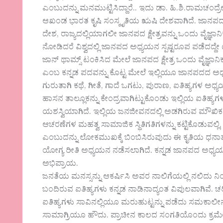
ಎಂಬುದನ್ನು ಮನಮುಟ್ಟಿಸಿದ್ದಾರೆ.. ಇದು ಡಾ. ಹಿ.ಶಿ.ರಾಮಚಂದ್ರ
ಆಖಂಡ ಭಾರತ ಕೃಷಿ ಸಂಸ್ಕೃತಿಯ ಋಷಿ ದೇಶವಾಗಿದೆ. ಜಾನಪದದ ತ
ದೇಶ, ರಾಜ್ಯದಲ್ಲಿಯಾಗಲೀ ಜಾನಪದ ಕ್ಷೇತ್ರವನ್ನು ಒಂದು ವೈ
ನೋಡಿದರೆ ವಿಶ್ವದಲ್ಲಿ ಜಾನಪದ ಅಧ್ಯಯನ ಸ್ಪಷ್ಟರೂಪ ಪಡೆದದ್ದ
ಜಾನ್ ಥಾಮ್ಸ್ ಟಂಕಿಸಿದ ಮೇಲೆ ಜಾನಪದ ಕ್ಷೇತ್ರ ಒಂದು ವೈಜ
ಎಂಬ ಕನ್ನಡ ಪದವನ್ನು ಕೊಟ್ಟ ಮೇಲೆ ಇಲ್ಲಿಯೂ ಜಾನಪದದ ಅಧ್
ಗುರುತಾಗಿ ಕಥೆ, ಗೀತೆ, ಗಾದೆ ಒಗಟು, ಪುರಾಣ, ಐತಿಹ್ಯಗಳ ಅಧ್
ಹಾಸನ ತಾಲ್ಲೂಕನ್ನು ಕೇಂದ್ರವಾಗಿಟ್ಟುಕೊಂಡು ಇಲ್ಲಿಯ ಐತಿಹ
ಯಶಸ್ವಿಯಾಗಿದೆ. ಇಲ್ಲಿಯ ಜನಜೀವನದಲ್ಲಿ ಅಡಗಿರುವ ಮೌಖಿಕ 
ಆಚರಣೆಗಳ ಮಹತ್ವ ಸಾಮಾಜಿಕ ಸ್ಥಿತಿಗತಿಗಳನ್ನು ಕಟ್ಟಿಕೊಡುವಲ್ಲಿ, ತ
ಎಂಬುದನ್ನು ಲೋಕಮುಖಕ್ಕೆ ಬಿಂಬಿಸಿರುವುದು ಈ ಕೃತಿಯ ಧನಾತ್ಮ
ಯೋಗ್ಯ ರೀತಿ ಅಧ್ಯಯನ ನಡೆಸಲಾಗಿದೆ. ಕನ್ನಡ ಜಾನಪದ ಅಧ್ಯಯ
ಅಭಿಪ್ರಾಯ.
ಜನತೆಯ ಮನಸ್ಸನ್ನು ಆಕರ್ಷಿಸಿ ಅವರ ನಾಲಿಗೆಯಲ್ಲಿ ನಲಿದು 
ಬಂದಿರುವ ಐತಿಹ್ಯಗಳು ಕನ್ನಡ ನಾಡಿನಾದ್ಯಂತ ವಿಪುಲವಾಗಿವೆ. ಚರಿ
ಐತಿಹ್ಯಗಳು ಸಾವಿನಲ್ಲಿಯೂ ಮರುಹುಟ್ಟನ್ನು ಪಡೆದು ಸಮಕಾಲೀನ
ಸಾಮಾಗ್ರಿಯೂ ಹೌದು. ಪ್ರಾಚೀನ ಕಾಲದ ಸಂಗತಿಯೊಂದು ಕ್ರಮೇಣ