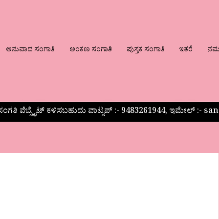
ಅನುವಾದ ಸಂಗಾತಿ
ಅಂಕಣ ಸಂಗಾತಿ
ಪುಸ್ತಕ ಸಂಗಾತಿ
ಇತರೆ
ನಮ್ಮ
ಂಗತಿ ವೆಬ್ಸೈಟ್ ಕಳಿಸಬಹುದು ವಾಟ್ಸಪ್‌ :- 9483261944, ಇಮೇಲ್ :-