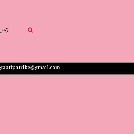
 ಬಗ್ಗೆ
 sangaatipatrike@gmail.com