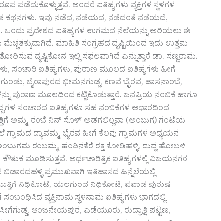
ೆದುಕೊಳ್ಳುತ್ತವೆ. ಅಂದರೆ ಐತಿಹ್ಯಗಳು ವ್ಯಕ್ತಿಗಳ ಸ್ಥಳಗಳ
ಡ ಕಥನಗಳು. ಇವು ನಡೆದ, ನಡೆಯದ, ನಡೆದಂತೆ ನಡೆಯದೆ,
.. ಒಂದು ಪ್ರದೇಶದ ಐತಿಹ್ಯಗಳ ಉಗಮದ ನೆಲೆಯನ್ನು ಅರಿಯಲು ಈ
ಚ್ಚತಕ್ಕುದಾಗಿದೆ. ಮಾಹಿತಿ ಸಂಗ್ರಹದ ದೃಷ್ಟಿಯಿಂದ ಇದು ಉತ್ತಮ
ು ತೋರಿಸುವ ದೃಷ್ಟಿಕೋನ ಇಲ್ಲಿ ಸಫಲವಾಗಿದೆ ಎನ್ನುತ್ತಾರೆ ಡಾ. ಸಣ್ಣರಾಮ.
ಯಗಳು, ಸಂಚಾರಿ ಐತಿಹ್ಯಗಳು, ಪುರಾಣ ಮೂಲದ ಐತಿಹ್ಯಗಳು ಹೀಗೆ
ನಗುಂಡು, ಬೈರಾಪುರದ ಭೀಮನಗುಡ್ಡ, ಕಣವೆ ಬೈರವ, ಹಾಸನಾಂಬೆ,
ಳನ್ನು ಪುರಾಣ ಮೂಲದಿಂದ ಕಟ್ಟಿಕೊಡುತ್ತಾರೆ. ಜನಪ್ರಿಯ ನಂಬಿಕೆ ಹಾಗೂ
ಲಿ ದೆವ್ವಗಳ ಸಂಚಾರದ ಐತಿಹ್ಯಗಳೂ ಸಹ ನಂಬಿಕೆಗಳ ಆಧಾರದಿಂದ
್ತಿಗೆ ಅಮ್ಮ, ರಂಬೆ ನಿನ್ ಸೊಳ್ ಅಡಗಲಿಲ್ಲವಾ (ಅಂಬುಗ) ಗಂಟೆಯ
ಲೆ ಗ್ರಾಮದ ದ್ಯಾವಮ್ಮ, ಭೈರವ ಹೀಗೆ ಕೆಲವು ಗ್ರಾಮಗಳ ಅಧ್ಯಯನ
ಂಬುಗಮ ರಂಬಮ್ಮ, ಹಂದಿನಕೆರೆ ರಕ್ತ ಕೋಡಿಹಳ್ಳಿ, ದುದ್ದ ಹೋಬಳಿ
ೇ ಕೌತುಕ ಮೂಡಿಸುತ್ತವೆ. ಅರ್ಧಚಾರಿತ್ರಿಕ ಐತಿಹ್ಯಗಳಲ್ಲಿ ವಿಜಯನಗರ
ಿಡಾರದಹಳ್ಳಿ ಪ್ರಮುಖವಾಗಿ ಇತಿಹಾಸದ ಹಿನ್ನೆಲೆಯಲ್ಲಿ
ಲ್ಲಿ ಮುತ್ತಿಗೆ ನಿಧಿಕೋಟೆ, ಯಲಗುಂದ ನಿಧಿಕೋಟೆ, ಪವಾಡ ಪುರುಷ
ಬಂಧಿಸಿದ ವ್ಯಕ್ತಿನಾಮ ಸ್ಥಳನಾಮ ಐತಿಹ್ಯಗಳು ಭಾಗದಲ್ಲಿ
 ಸೀಗೆಗುಡ್ಡ, ಆಂಜನೇಯಪುರ, ಎಡೆಯೂರು, ರುದ್ರಾಕ್ಷಿ ಪಟ್ಟಣ,