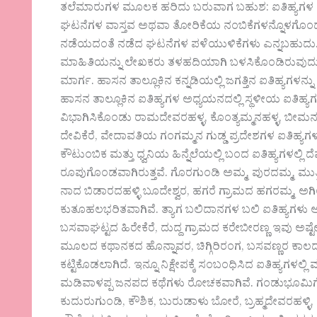
ತಲೆಮಾರುಗಳ ಮೂಲಕ ಹರಿದು ಬರುವಾಗ ಬಹುಶ: ಐತಿಹ್ಯಗಳ ರೂಪ ಪಡ
ಘಟನೆಗಳ ವಾಸ್ತವ ಅಥವಾ ತೋರಿಕೆಯ ನಂಬಿಕೆಗಳನ್ನೊಳಗೊಂ
ನಡೆಯದಂತೆ ನಡೆದ ಘಟನೆಗಳ ಪಳೆಯುಳಿಕೆಗಳು ಎನ್ನಬಹುದು
ಮಾಹಿತಿಯನ್ನು ಲೇಖಕರು ತಳಹದಿಯಾಗಿ ಬಳಸಿಕೊಂಡಿರುವುದು ಮೆ
ಮಾರ್ಗ. ಹಾಸನ ತಾಲ್ಲೂಕಿನ ಕನ್ನಡಿಯಲ್ಲಿ ಜಗತ್ತಿನ ಐತಿಹ್ಯಗಳನ್ನ
ಹಾಸನ ತಾಲ್ಲೂಕಿನ ಐತಿಹ್ಯಗಳ ಅಧ್ಯಯನದಲ್ಲಿ ಸ್ಥಳೀಯ ಐತಿಹ್
ವಿಭಾಗಿಸಿಕೊಂಡು ರಾಮದೇವರಹಳ್ಳ, ಕೊಂತ್ಯಮ್ಮನಹಳ್ಳ, ಬೀಮ
ದೇವಿಕೆರೆ, ವೇದಾವತಿಯ ಗಂಗಮ್ಮನ ಗುಡ್ಡ ಪ್ರದೇಶಗಳ ಐತಿಹ್ಯಗ
ಕೌಟುಂಬಿಕ ಮತ್ತು ಧ್ವನಿಯ ಹಿನ್ನೆಲೆಯಲ್ಲಿ ಬಂದ ಐತಿಹ್ಯಗಳಲ್
ರೂಪುಗೊಂಡವಾಗಿರುತ್ತವೆ. ಗೊರಗುಂಡಿ ಅಮ್ಮ, ಪುರದಮ್ಮ, ಮುತ
ನಾದ ಬಿಡಾರದಹಳ್ಳಿ ಬೂದೇಶ್ವರ, ಹಗರೆ ಗ್ರಾಮದ ಹಗರಮ್ಮ, ಅಗಿ
ಕುತೂಹಲಭರಿತವಾಗಿವೆ. ತ್ಯಾಗ ಬಲಿದಾನಗಳ ಬಲಿ ಐತಿಹ್ಯಗಳು ಅ
ಬಸವಾಘಟ್ಟದ ಹಿರೇಕೆರೆ, ದುದ್ದ ಗ್ರಾಮದ ಕರೇಬೀರಣ್ಣ ಇವು ಅಷ್ಟ
ಮೂಲದ ಕಥಾನಕದ ಹೊನ್ನಾವರ, ಚಿಗ್ಗಿರಿರಂಗ, ಬಸವಣ್ಣರ ಕಾಲದ ಬ
ಕಟ್ಟಿಕೊಡಲಾಗಿದೆ. ಇನ್ನೂ ನಿಕ್ಷೇಪಕ್ಕೆ ಸಂಬಂಧಿಸಿದ ಐತಿಹ್ಯಗಳ
ಮಡಿವಾಳಪ್ಪ ಜನಪದ ಕಥೆಗಳು ರೋಚಕವಾಗಿವೆ. ಗಂಡುಭೂಮಿಗೆ ಸಂ
ಕುದುರುಗುಂಡಿ, ಕೌಶಿಕ, ಬುರುಡಾಳು ಬೋರೆ, ಬ್ರಹ್ಮದೇವರಹಳ್ಳಿ,