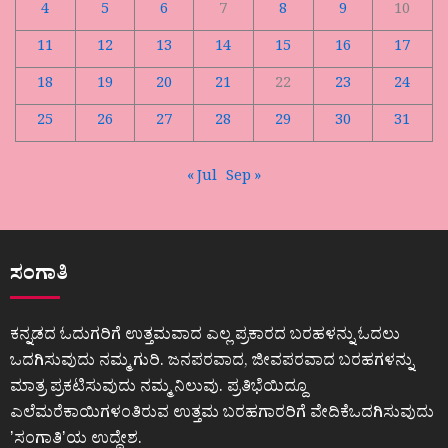
4
5
6
7
8
9
10
11
12
13
14
15
16
17
18
19
20
21
22
23
24
25
26
27
28
29
30
31
« Jul
Sep »
ಸಂಗಾತಿ
ಕನ್ನಡದ ಓದುಗರಿಗೆ ಉತ್ತಮವಾದ ಎಲ್ಲ ಪ್ರಕಾರದ ಬರಹಳನ್ನು ಓದಲು
ಒದಗಿಸುವುದು ನಮ್ಮ ಗುರಿ. ಜನಪರವಾದ, ಜೀವಪರವಾದ ಬರಹಗಳನ್ನು
ಮಾತ್ರ ಪ್ರಕಟಿಸುವುದು ನಮ್ಮ ನಿಲುವು. ಪ್ರತಿಭೆಯಿದ್ದೂ
ಎಲೆಮರೆಕಾಯಿಗಳಂತಿರುವ ಉತ್ತಮ ಬರಹಗಾರರಿಗೆ ವೇದಿಕೆಒದಗಿಸುವುದು
ʼಸಂಗಾತಿʼಯ ಉದ್ದೇಶ.