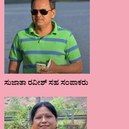
ಸುಜಾತಾ ರವೀಶ್ ಸಹ ಸಂಪಾಕರು