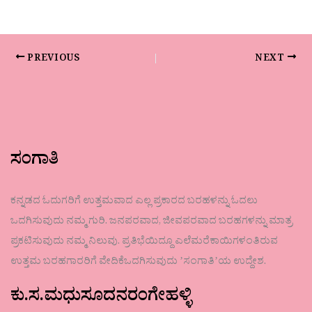
PREVIOUS
NEXT
ಸಂಗಾತಿ
ಕನ್ನಡದ ಓದುಗರಿಗೆ ಉತ್ತಮವಾದ ಎಲ್ಲ ಪ್ರಕಾರದ ಬರಹಳನ್ನು ಓದಲು
ಒದಗಿಸುವುದು ನಮ್ಮ ಗುರಿ. ಜನಪರವಾದ, ಜೀವಪರವಾದ ಬರಹಗಳನ್ನು ಮಾತ್ರ
ಪ್ರಕಟಿಸುವುದು ನಮ್ಮ ನಿಲುವು. ಪ್ರತಿಭೆಯಿದ್ದೂ ಎಲೆಮರೆಕಾಯಿಗಳಂತಿರುವ
ಉತ್ತಮ ಬರಹಗಾರರಿಗೆ ವೇದಿಕೆಒದಗಿಸುವುದು ʼಸಂಗಾತಿʼಯ ಉದ್ದೇಶ.
ಕು.ಸ.ಮಧುಸೂದನರಂಗೇಹಳ್ಳಿ