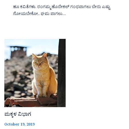
ಹೂ ಕವಿತೆಗಳು. ರಂಗಮ್ಮ ಹೊದೇಕಲ್ ಗಂಧವಾಗಲು ಬೇರು ಎಷ್ಟು
ನೋಯಬೇಕೋ.. ಘಮ ವಾಗಲು…
ಮಕ್ಕಳ ವಿಭಾಗ
October 19, 2019