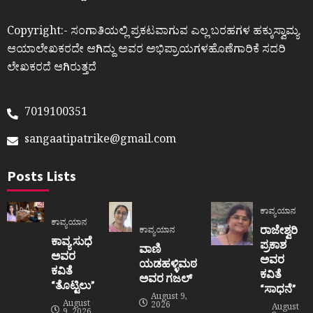
Copyright:- ಸಂಗಾತಿಯಲ್ಲಿ ಪ್ರಕಟವಾಗುವ ಎಲ್ಲ ಬರಹಗಳ ಹಕ್ಕುಸ್ವಾಮ್ಯ
ಆಯಾಲೇಖಕರದೇ ಆಗಿದ್ದು ಅವರ ಅಭಿಪ್ರಾಯಗಳಹೊಣೆಗಾರಿಕೆ ಸದರಿ
ಲೇಖಕರದೆ ಆಗಿರುತ್ತದೆ
7019100351
sangaatipatrike@gmail.com
Posts Lists
ಕಾವ್ಯಯಾನ
ಕಾವ್ಯಯಾನ
ರಾಜೇಶ್ವರಿ
ಕಾವ್ಯಯಾನ
ಕಾವ್ಯ ಸುಧೆ
ಪ್ರಕಾಶ
ವಾಣಿ
ಅವರ
ಅವರ
ಯಡಹಳ್ಳಿಮಠ
ಕವಿತೆ
ಕವಿತೆ
ಅವರ ಗಜಲ್
“ತೊಟ್ಟಿಲು”
“ಸಾಧನೆ”
August 9,
August
2026
August