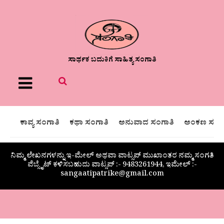
ಸಾರ್ಥಕ ಬದುಕಿಗೆ ಸಾಹಿತ್ಯ ಸಂಗಾತಿ
Menu
ಕಾವ್ಯ ಸಂಗಾತಿ
ಕಥಾ ಸಂಗಾತಿ
ಅನುವಾದ ಸಂಗಾತಿ
ಅಂಕಣ ಸಂಗಾ
ನಿಮ್ಮ ಲೇಖನಗಳನ್ನು ಇ-ಮೇಲ್ ಅಥವಾ ವಾಟ್ಸಪ್ ಮುಖಾಂತರ ನಮ್ಮ ಸಂಗತಿ
ವೆಬ್ಸೈಟ್ ಕಳಿಸಬಹುದು ವಾಟ್ಸಪ್‌ :- 9483261944, ಇಮೇಲ್ :-
sangaatipatrike@gmail.com