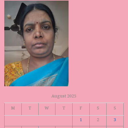
August 2025
M
T
W
T
F
S
S
1
2
3