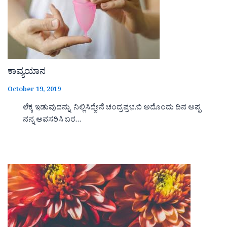
ಕಾವ್ಯಯಾನ
October 19, 2019
ಲೆಕ್ಕ ಇಡುವುದನ್ನು ನಿಲ್ಲಿಸಿದ್ದೇನೆ ಚಂದ್ರಪ್ರಭ.ಬಿ ಅದೊಂದು ದಿನ ಅಪ್ಪ
ನನ್ನ ಅವಸರಿಸಿ ಬರ…