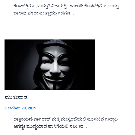
ಕೆಂಚಬೆಕ್ಕಿಗೆ ಏನಾಯ್ತು? ವಿಜಯಶ್ರೀ ಹಾಲಾಡಿ ಕೆಂಚಬೆಕ್ಕಿಗೆ ಏನಾಯ್ತು
ಬಾಲವು ಪೂರಾ ಮಣ್ಣಾಯ್ತು ಗಡಗಡ…
ಮುಖವಾಡ
October 20, 2019
ದಾಕ್ಷಾಯಣಿ ನಾಗರಾಜ್ ಮತ್ತೆ ಮುಸ್ಸಂಜೆಯಲಿ ಮುಸುಕಿನ ಗುದ್ದಾಟ
ಆಗಷ್ಟೇ ಮುದ್ದೆಯಾದ ಹಾಸಿಗೆಯಲಿ ನಲುಗಿದ…