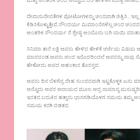
ಮತ್ತು ಅಂತರಿಕ ಚಂದ ಅನ್ನೊದು ಬರಿ ಹೇಳಿಕೆಗೆ ಮಾತ್ರ ಆಗತ
ದೇವಾನುದೇವತೆಗಳ ಪೋಟೋಗಳನ್ನು ಚಂದವಾಗಿ ಚಿತ್ರಿಸಿ , ಇಲ್ಲ 
ಕೆಡಿಸಿಕೊಳ್ಳುತ್ತೇವೆ.ಸೌಂದರ್ಯ ಮಿಮಾಂಸೆಗಳೆಲ್ಲ ಚಂದ ಚಂದದ
ಅಂತರಿಕ ಸೌಂದರ್ಯ ನೆ ಶ್ರೇಷ್ಠ ಅಂಬೊದು ಬರಿ ಬಾಯಿ ಮಾತ
ಸಿನಿಮಾ ತಾರೆ ಲಕ್ಷಿ ಅವರು ಹೇಳಿದ ಹೇಳಿಕೆ ಚರ್ಚೆಯ ವಿಷಯ ಆ
ಮಾನದಂಡ.ಅವರು ಚಂದ ಇರೊದರಿಂದಲೆ ಅವರನ್ನು ನಾವು ನೋಡತೇ
ಹೇಳೋದು ಅವದ ಅಹಂಕಾರ ತೊರಸ್ತದ.
ಅವರು ದಿನ ಬೆಳಗೆದ್ರ ದೇಹ ಸುಂದರವಾಗಿ ಇಟ್ಟಕೊಳ್ಳಕ ಏನು 
ಅನ್ನೊದು ಅವರ ಆದಾಯದ ಮೂಲ.ಆದ್ರ ಸಾಮಾನ್ಯ ಮನುಷ್ಯರಿಗಿ
ಇರತದ.ಬದುಕಿನ ಹತ್ತಾರು ಭಾನಗಡಿಯೊಳಗ ಸಮಯ ತಮ್ಮ ಅಂ
ಸಮಯ ಕರಗಿ ಬಿಡತದ.