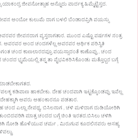
ಯಾಕಂದ್ರ ಜೀವನೋತ್ಸಾಹ ಅನ್ನೊದು ವಾರ್ದಕ್ಯ ಹಿಮ್ಮೆಟ್ಟಿಸ್ತದ.
ಲ.ಜೀವನ ಅಂಬೋ ಕುಲುಮೆ ದಾಗ ಬಳಲಿ ಬೆಂಡಾದವ್ರಿಗಿ ವಯಸ್ಸು
 ಮುಂದ ಅವರವರ ಜೀವನದಾಗ ವ್ಯಸ್ತರಾಗತಾರ. ಮುಂದ ಎಷ್ಟೊ ವರ್ಷಗಳ ನಂತ್ರ
 ಅವರವರ ಅಂದ ಚಂದಗಳೆಲ್ಲ ಅವರವರ ಆರ್ಥಿಕ ಪರಿಸ್ಥಿತಿ
ಗಂತ ಚಂದ ಕಾಣಲಾರದವ್ರೂ ವಯಸ್ಸಾದಂತೆ ಕಾಣೊವ್ರು , ಚಂದ
ಚಂದದ ಭೃಮೆಯಲ್ಲಿ ತನ್ನ ತಾ ವೈಭವಿಕರಿಸಿಕೊಂಡು ಮತ್ತೊಬ್ಬರ ಬಗ್ಗೆ
ಟ ಮಾಡಬೇಕಾಗತದ.
ಕ್ಕ ಕಡಿವಾಣ ಹಾಕಬೇಕು. ದೇಹ ಚಂದವಾಗಿ ಇಟ್ಟಕ್ಕೊಂಡವ್ರು ಇವೆಲ್ಲ
ದೇಹಕ್ಕಾಗಿ ಅವರು ಅಹಂಕಾರನೂ ಪಡತಾರ.
ೇಹ ಚಂದ ಎಲ್ಲಾ ನೇಪಥ್ಯ. ಬಿಸಿಲನಾಗ , ಚಳಿ ಮಳಿದಾಗ ದುಡಿಯೋರಿಗಿ
ತುಂಬಿದವರಿಗಿ ಮಾತ್ರ ಚಂದದ ಬಗ್ಗೆ ಚಿಂತಿ ಇರತದ.ಬಿಸಿಲು ಚಳಿಗಿ
ದವರಿಗಿ ನೋಡಿ ಹೊಳೆಯುವ ಚರ್ಮ , ಮಿರುಗುವ ಕೂದಲಿನವರು ಅಸಹ್ಯ
ವಲ್ದು.