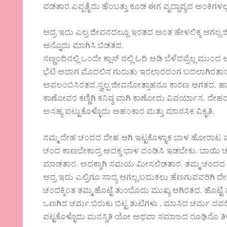
ಪಡತಾರ.ಎಪ್ಪತೈದು ಹೆಂಬತ್ತು ಕೂಡ ಈಗ ವೃದ್ಧಾಪ್ಯದ ಅಂಕಿಗಳಲ್ಲ.
ಆದ್ರ ಇದು ಎಲ್ರ ಜೀವನದಲ್ಲೂ ಇರತದ ಅಂತ ಹೇಳಲಿಕ್ಕ ಆಗಲ್
ಅನ್ನೊದು ಮಾಗಿಸಿ ಬಿಡತದ.
ಸಣ್ಣಂದಿನಲ್ಲಿ ಒಂದೇ ಕ್ಲಾಸ್ ನಲ್ಲಿ ಓದಿ ಆಡಿ ಬೆಳೆದವ್ರೆಲ್ಲ
ಭೆಟಿ ಆದಾಗ ಮೊದಲಿನ ಗುರುತು ಇರಲಾರದಂಗ ಬದಲಾಗಿರತಾರ.
ಅವಲಂಬಿಸಿರತದ.ಸ್ವಲ್ಪ ಜೀವನೋತ್ಸಾಹನೂ ಕಾರಣ ಆಗತದ. ಹಾ
ಕಾಣೋವರ ಕಣ್ಣಿಗಿ ಕನಿಷ್ಠ ವಾಗಿ ಕಾಣೋದು ವಿಪರ್ಯಾಸ. ದೇಹದ 
ಅಸಹ್ಯ ಪಟ್ಟುಕೊಳ್ಳೊದು ಅಹಂಕಾರ ಮತ್ತು ಮಾನಸಿಕ ವಿಕೃತಿ.
ನಮ್ಮ ದೇಹ ಚಂದದ ದೇಹ ಆಗಿ ಇಟ್ಟಕೊಳ್ಳಾಕ ಬಾಳ ಹೋರಾ
ಚಂದ ಕಾಣಬೇಕಾದ್ರ ಅದಕ್ಕ ಭಾಳ ದಂಡಿಸಿ ಇಡಬೇಕು. ಬಾಯಿ ಚಪಲ
ಮಾಡತಾರ. ಅದಕ್ಕಾಗಿ ಸಮಯ ಮೀಸಲಿಡತಾರ. ತಮ್ಮ ಚಂದದ 
ಆದ್ರ ಇದು ಎಲ್ರಿಗೂ ಸಾದ್ಯ ಆಗಲ್ಲ.ಬದುಕಲು ಹೆಣಗುವವರಿಗಿ ದ
ಚಂದಕ್ಕಿಂತ ತಮ್ಮ ಹೊಟ್ಟೆ ತುಂಬೊದು ಮುಖ್ಯ ಆಗಿರತದ. ಹೊಟ್ಟಿ 
ಒಣಗಿದ ಚರ್ಮ.ಬಿರುಕು ಬಿಟ್ಟ ತುಟಿಗಳು , ಮಾಸಿದ ಚರ್ಮ 
ಪಟ್ಟಕೊಳ್ಳೊದು ಮನಸ್ಥಿತಿ ಯೋ ಅಥವಾ ಸಮಾಜದ ರೂಢಿನೊ ತಿಳಿ