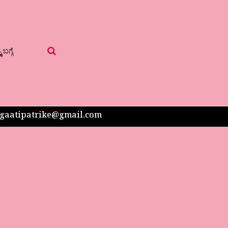
 ಬಗ್ಗೆ
 sangaatipatrike@gmail.com