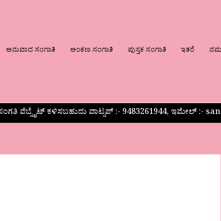
ಅನುವಾದ ಸಂಗಾತಿ
ಅಂಕಣ ಸಂಗಾತಿ
ಪುಸ್ತಕ ಸಂಗಾತಿ
ಇತರೆ
ನಮ್ಮ
ಂಗತಿ ವೆಬ್ಸೈಟ್ ಕಳಿಸಬಹುದು ವಾಟ್ಸಪ್‌ :- 9483261944, ಇಮೇಲ್ :-