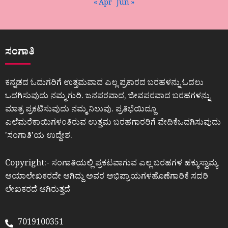
« Apr
Jun »
ಸಂಗಾತಿ
ಕನ್ನಡದ ಓದುಗರಿಗೆ ಉತ್ತಮವಾದ ಎಲ್ಲ ಪ್ರಕಾರದ ಬರಹಳನ್ನು ಓದಲು
ಒದಗಿಸುವುದು ನಮ್ಮ ಗುರಿ. ಜನಪರವಾದ, ಜೀವಪರವಾದ ಬರಹಗಳನ್ನು
ಮಾತ್ರ ಪ್ರಕಟಿಸುವುದು ನಮ್ಮ ನಿಲುವು. ಪ್ರತಿಭೆಯಿದ್ದೂ
ಎಲೆಮರೆಕಾಯಿಗಳಂತಿರುವ ಉತ್ತಮ ಬರಹಗಾರರಿಗೆ ವೇದಿಕೆಒದಗಿಸುವುದು
ʼಸಂಗಾತಿʼಯ ಉದ್ದೇಶ.
Copyright:- ಸಂಗಾತಿಯಲ್ಲಿ ಪ್ರಕಟವಾಗುವ ಎಲ್ಲ ಬರಹಗಳ ಹಕ್ಕುಸ್ವಾಮ್ಯ
ಆಯಾಲೇಖಕರದೇ ಆಗಿದ್ದು ಅವರ ಅಭಿಪ್ರಾಯಗಳಹೊಣೆಗಾರಿಕೆ ಸದರಿ
ಲೇಖಕರದೆ ಆಗಿರುತ್ತದೆ
7019100351