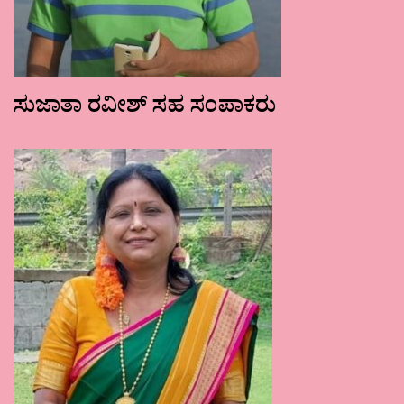
ಸುಜಾತಾ ರವೀಶ್ ಸಹ ಸಂಪಾಕರು