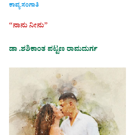
ಕಾವ್ಯ ಸಂಗಾತಿ
“ನಾನು ನೀನು”
ಡಾ .ಶಶಿಕಾಂತ ಪಟ್ಟಣ ರಾಮದುರ್ಗ