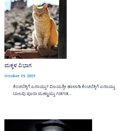
ಮಕ್ಕಳ ವಿಭಾಗ
October 19, 2019
ಕೆಂಚಬೆಕ್ಕಿಗೆ ಏನಾಯ್ತು? ವಿಜಯಶ್ರೀ ಹಾಲಾಡಿ ಕೆಂಚಬೆಕ್ಕಿಗೆ ಏನಾಯ್ತು
ಬಾಲವು ಪೂರಾ ಮಣ್ಣಾಯ್ತು ಗಡಗಡ…