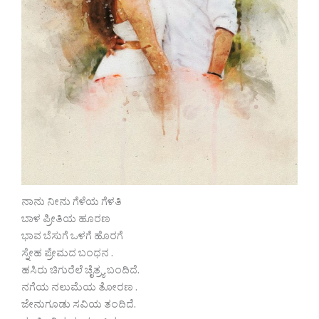
ನಾನು ನೀನು ಗೆಳೆಯ ಗೆಳತಿ
ಬಾಳ ಪ್ರೀತಿಯ ಹೂರಣ
ಭಾವ ಬೆಸುಗೆ ಒಳಗೆ ಹೊರಗೆ
ಸ್ನೇಹ ಪ್ರೇಮದ ಬಂಧನ .
ಹಸಿರು ಚಿಗುರೆಲೆ ಚೈತ್ರ್ಯ ಬಂದಿದೆ.
ನಗೆಯ ನಲುಮೆಯ ತೋರಣ .
ಜೇನುಗೂಡು ಸವಿಯ ತಂದಿದೆ.