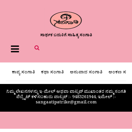
ಸಾರ್ಥಕ ಬದುಕಿಗೆ ಸಾಹಿತ್ಯ ಸಂಗಾತಿ
Menu
ಕಾವ್ಯ ಸಂಗಾತಿ
ಕಥಾ ಸಂಗಾತಿ
ಅನುವಾದ ಸಂಗಾತಿ
ಅಂಕಣ ಸಂಗಾ
ನಿಮ್ಮ ಲೇಖನಗಳನ್ನು ಇ-ಮೇಲ್ ಅಥವಾ ವಾಟ್ಸಪ್ ಮುಖಾಂತರ ನಮ್ಮ ಸಂಗತಿ
ವೆಬ್ಸೈಟ್ ಕಳಿಸಬಹುದು ವಾಟ್ಸಪ್‌ :- 9483261944, ಇಮೇಲ್ :-
sangaatipatrike@gmail.com