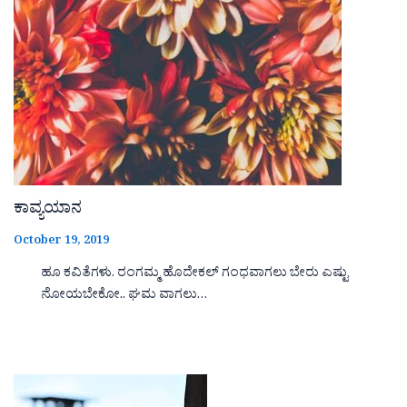
ಕಾವ್ಯಯಾನ
October 19, 2019
ಹೂ ಕವಿತೆಗಳು. ರಂಗಮ್ಮ ಹೊದೇಕಲ್ ಗಂಧವಾಗಲು ಬೇರು ಎಷ್ಟು
ನೋಯಬೇಕೋ.. ಘಮ ವಾಗಲು…