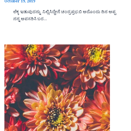
October 19, 2019
ಲೆಕ್ಕ ಇಡುವುದನ್ನು ನಿಲ್ಲಿಸಿದ್ದೇನೆ ಚಂದ್ರಪ್ರಭ.ಬಿ ಅದೊಂದು ದಿನ ಅಪ್ಪ
ನನ್ನ ಅವಸರಿಸಿ ಬರ…