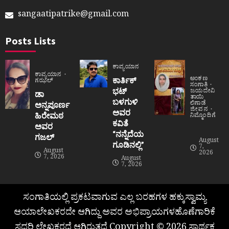
sangaatipatrike@gmail.com
Posts Lists
ಕಾವ್ಯಯಾನ
ಕಾವ್ಯಯಾನ
ಅಂಕಣ
ಕಾರ್ತಿಕ್
ಗಝಲ್
ಸಂಗಾತಿ
ಭಟ್
ಜಯದೇವಿ
ಡಾ
ತಾಯಿ
ಬಳಗುಳಿ
ಲಿಗಾಡೆ
ಅನ್ನಪೂರ್ಣ
ಜೀವನ
ಅವರ
ಹಿರೇಮಠ
ನಿಮ್ಮೊಂದಿಗೆ
ಕವಿತೆ
ಅವರ
“ನನ್ನೆದೆಯ
ಗಜಲ್
August
ಗೂಡಿನಲ್ಲಿ”
7,
August
2026
7, 2026
August
7, 2026
ಸಂಗಾತಿಯಲ್ಲಿ ಪ್ರಕಟವಾಗುವ ಎಲ್ಲ ಬರಹಗಳ ಹಕ್ಕುಸ್ವಾಮ್ಯ
ಆಯಾಲೇಖಕರದೇ ಆಗಿದ್ದು ಅವರ ಅಭಿಪ್ರಾಯಗಳಹೊಣೆಗಾರಿಕೆ
ಸದರಿ ಲೇಖಕರದೆ ಆಗಿರುತ್ತದೆ Copyright © 2026 ಸಾರ್ಥಕ