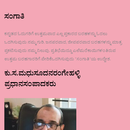
ಸಂಗಾತಿ
ಕನ್ನಡದ ಓದುಗರಿಗೆ ಉತ್ತಮವಾದ ಎಲ್ಲ ಪ್ರಕಾರದ ಬರಹಳನ್ನು ಓದಲು
ಒದಗಿಸುವುದು ನಮ್ಮ ಗುರಿ. ಜನಪರವಾದ, ಜೀವಪರವಾದ ಬರಹಗಳನ್ನು ಮಾತ್ರ
ಪ್ರಕಟಿಸುವುದು ನಮ್ಮ ನಿಲುವು. ಪ್ರತಿಭೆಯಿದ್ದೂ ಎಲೆಮರೆಕಾಯಿಗಳಂತಿರುವ
ಉತ್ತಮ ಬರಹಗಾರರಿಗೆ ವೇದಿಕೆಒದಗಿಸುವುದು ʼಸಂಗಾತಿʼಯ ಉದ್ದೇಶ.
ಕು.ಸ.ಮಧುಸೂದನರಂಗೇಹಳ್ಳಿ
ಪ್ರಧಾನಸಂಪಾದಕರು