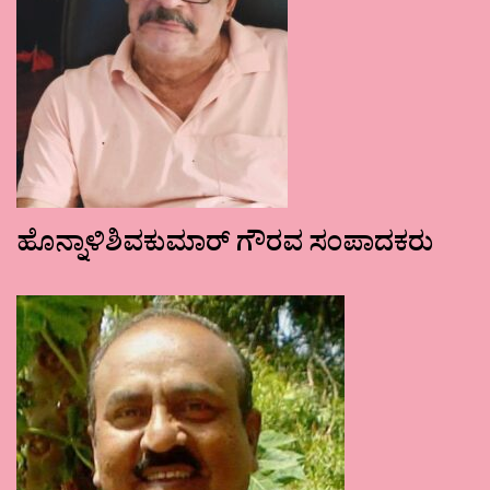
ಹೊನ್ನಾಳಿಶಿವಕುಮಾರ್ ಗೌರವ ಸಂಪಾದಕರು