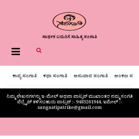
ಸಾರ್ಥಕ ಬದುಕಿಗೆ ಸಾಹಿತ್ಯ ಸಂಗಾತಿ
Menu
ಕಾವ್ಯ ಸಂಗಾತಿ
ಕಥಾ ಸಂಗಾತಿ
ಅನುವಾದ ಸಂಗಾತಿ
ಅಂಕಣ ಸಂಗಾ
ನಿಮ್ಮ ಲೇಖನಗಳನ್ನು ಇ-ಮೇಲ್ ಅಥವಾ ವಾಟ್ಸಪ್ ಮುಖಾಂತರ ನಮ್ಮ ಸಂಗತಿ
ವೆಬ್ಸೈಟ್ ಕಳಿಸಬಹುದು ವಾಟ್ಸಪ್‌ :- 9483261944, ಇಮೇಲ್ :-
sangaatipatrike@gmail.com