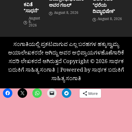
ಕವಿತೆ
ಅವರ ಗಜಲ್
“ಧರೆಯ
“ಸಾಧನೆ”
ದಿವ್ಯಾಭಿಷೇಕ”
August 8, 2026
August
August 8, 2026
8,
2026
ಸಂಗಾತಿಯಲ್ಲಿ ಪ್ರಕಟವಾಗುವ ಎಲ್ಲ ಬರಹಗಳ ಹಕ್ಕುಸ್ವಾಮ್ಯ
ಆಯಾಲೇಖಕರದೇ ಆಗಿದ್ದು ಅವರ ಅಭಿಪ್ರಾಯಗಳಹೊಣೆಗಾರಿಕೆ
ಸದರಿ ಲೇಖಕರದೆ ಆಗಿರುತ್ತದೆ Copyright © 2026 ಸಾರ್ಥಕ
ಬದುಕಿಗೆ ಸಾಹಿತ್ಯ ಸಂಗಾತಿ | Powered by ಸಾರ್ಥಕ ಬದುಕಿಗೆ
ಸಾಹಿತ್ಯ ಸಂಗಾತಿ
More