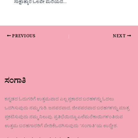
ಸಾಕ್ಷಾತ್ಕಾರ ಒಲವೇ ಮರೆಯದ…
PREVIOUS
NEXT
ಸಂಗಾತಿ
ಕನ್ನಡದ ಓದುಗರಿಗೆ ಉತ್ತಮವಾದ ಎಲ್ಲ ಪ್ರಕಾರದ ಬರಹಳನ್ನು ಓದಲು
ಒದಗಿಸುವುದು ನಮ್ಮ ಗುರಿ. ಜನಪರವಾದ, ಜೀವಪರವಾದ ಬರಹಗಳನ್ನು ಮಾತ್ರ
ಪ್ರಕಟಿಸುವುದು ನಮ್ಮ ನಿಲುವು. ಪ್ರತಿಭೆಯಿದ್ದೂ ಎಲೆಮರೆಕಾಯಿಗಳಂತಿರುವ
ಉತ್ತಮ ಬರಹಗಾರರಿಗೆ ವೇದಿಕೆಒದಗಿಸುವುದು ʼಸಂಗಾತಿʼಯ ಉದ್ದೇಶ.