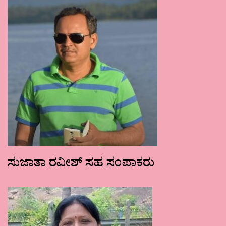
ಸುಜಾತಾ ರವೀಶ್ ಸಹ ಸಂಪಾಕರು