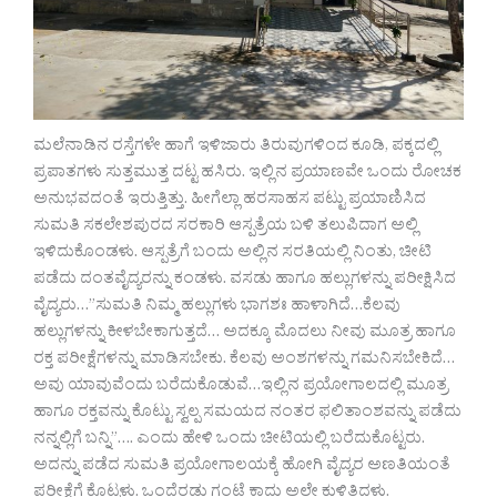
ಮಲೆನಾಡಿನ ರಸ್ತೆಗಳೇ ಹಾಗೆ ಇಳಿಜಾರು ತಿರುವುಗಳಿಂದ ಕೂಡಿ, ಪಕ್ಕದಲ್ಲಿ
ಪ್ರಪಾತಗಳು ಸುತ್ತಮುತ್ತ ದಟ್ಟ ಹಸಿರು. ಇಲ್ಲಿನ ಪ್ರಯಾಣವೇ ಒಂದು ರೋಚಕ
ಅನುಭವದಂತೆ ಇರುತ್ತಿತ್ತು. ಹೀಗೆಲ್ಲಾ ಹರಸಾಹಸ ಪಟ್ಟು ಪ್ರಯಾಣಿಸಿದ
ಸುಮತಿ ಸಕಲೇಶಪುರದ ಸರಕಾರಿ ಆಸ್ಪತ್ರೆಯ ಬಳಿ ತಲುಪಿದಾಗ ಅಲ್ಲಿ
ಇಳಿದುಕೊಂಡಳು. ಆಸ್ಪತ್ರೆಗೆ ಬಂದು ಅಲ್ಲಿನ ಸರತಿಯಲ್ಲಿ ನಿಂತು, ಚೀಟಿ
ಪಡೆದು ದಂತವೈದ್ಯರನ್ನು ಕಂಡಳು. ವಸಡು ಹಾಗೂ ಹಲ್ಲುಗಳನ್ನು ಪರೀಕ್ಷಿಸಿದ
ವೈದ್ಯರು…”ಸುಮತಿ ನಿಮ್ಮ ಹಲ್ಲುಗಳು ಭಾಗಶಃ ಹಾಳಾಗಿದೆ…ಕೆಲವು
ಹಲ್ಲುಗಳನ್ನು ಕೀಳಬೇಕಾಗುತ್ತದೆ… ಅದಕ್ಕೂ ಮೊದಲು ನೀವು ಮೂತ್ರ ಹಾಗೂ
ರಕ್ತ ಪರೀಕ್ಷೆಗಳನ್ನು ಮಾಡಿಸಬೇಕು. ಕೆಲವು ಅಂಶಗಳನ್ನು ಗಮನಿಸಬೇಕಿದೆ…
ಅವು ಯಾವುವೆಂದು ಬರೆದುಕೊಡುವೆ…ಇಲ್ಲಿನ ಪ್ರಯೋಗಾಲದಲ್ಲಿ ಮೂತ್ರ
ಹಾಗೂ ರಕ್ತವನ್ನು ಕೊಟ್ಟು ಸ್ವಲ್ಪ ಸಮಯದ ನಂತರ ಫಲಿತಾಂಶವನ್ನು ಪಡೆದು
ನನ್ನಲ್ಲಿಗೆ ಬನ್ನಿ”…. ಎಂದು ಹೇಳಿ ಒಂದು ಚೀಟಿಯಲ್ಲಿ ಬರೆದುಕೊಟ್ಟರು.
ಅದನ್ನು ಪಡೆದ ಸುಮತಿ ಪ್ರಯೋಗಾಲಯಕ್ಕೆ ಹೋಗಿ ವೈದ್ಯರ ಅಣತಿಯಂತೆ
ಪರೀಕ್ಷೆಗೆ ಕೊಟ್ಟಳು. ಒಂದೆರಡು ಗಂಟೆ ಕಾದು ಅಲ್ಲೇ ಕುಳಿತಿದ್ದಳು.