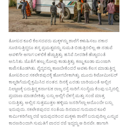
ತೋಟದ ಕೂಲಿ ಕೆಲಸದವರು ಮಕ್ಕಳನ್ನು ಶಾಲೆಗೆ ಕಳುಹಿಸಲು ನಕಾರ
ಸೂಚಿಸುತ್ತಿದ್ದರೂ ತನ್ನ ಪ್ರಯತ್ನವನ್ನು ಸುಮತಿ ಬಿಡುತ್ತಿರಲಿಲ್ಲ. ಈ ನಡುವೆ
ಅವಳಿಗೇ ಆಗಾಗ ಬಳಲಿಕೆ ಹೆಚ್ಚುತ್ತಿತ್ತು. ಹಸಿವೆ ನೀರಡಿಕೆ ಹೆಚ್ಚಾದಂತೆ
ಅನಿಸಿತು. ಜೊತೆಗೆ ಹಲ್ಲು ನೋವು ಕಾಡುತ್ತಿತ್ತು. ಕಣ್ಣು ಕೂಡಾ ಮಂಜಾಗಿ
ಕಾಣಿಸತೊಡಗಿತು. ವೈದ್ಯರನ್ನು ಕಾಣಬೇಕೆಂದರೆ ಅವಳು ಕೆಲಸ ಮಾಡುತ್ತಿದ್ದ
ತೋಟದಿಂದ ಸಕಲೇಶಪುರಕ್ಕೆ ಹೋಗಬೇಕಾಗಿತ್ತು. ಮೂರು ಕಿಲೋಮೀಟರ್
ಕಾಲ್ನಡಿಗೆಯಲ್ಲಿ ಕ್ರಮಿಸಿದ ನಂತರ, ದಿನಕ್ಕೆ ಎರಡು ಬಾರಿಯಂತೆ ಅಲ್ಲಿನ
ನಿಲ್ದಾಣಕ್ಕೆ ಬರುತ್ತಿದ್ದ ಕರ್ನಾಟಕ ರಾಜ್ಯ ರಸ್ತೆ ಸಾರಿಗೆ ಸಂಸ್ಥೆಯ ಕೆಂಪು ಬಸ್ಸಿನಲ್ಲಿ
ಪ್ರಯಾಣ ಮಾಡಬೇಕಿತ್ತು. ಬಸ್ಸು ಅಲ್ಲಿಗೆ ಬೆಳಗ್ಗೆ ಮತ್ತು ಸಂಜೆ ಮಾತ್ರ
ಬರುತ್ತಿತ್ತು. ಅಲ್ಲಿನ ಸುತ್ತಮುತ್ತಲ ಹಳ್ಳಿಯ ಜನರಿಗೆಲ್ಲಾ ಅದೊಂದೇ ಬಸ್ಸು
ಇರುವುದು. ಸಕಲೇಶಪುರದ ಸಂತೆಯ ದಿನವಾದ ಗುರುವಾರ ಕೂಲಿ
ಕಾರ್ಮಿಕರಿಗೆಲ್ಲಾ ರಜೆ ಇರುವುದರಿಂದ ಮಕ್ಕಳು ಶಾಲೆಗೆ ಬರುವುದಿಲ್ಲ ಎನ್ನುವ
ಕಾರಣದಿಂದಾಗಿ ಸುಮತಿಗೆ ವಾರದ ರಜೆ ಇದ್ದದ್ದು ಆ ದಿನವೇ. ಹಾಗಾಗಿ