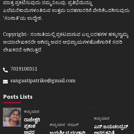
ಮಾತ್ರ ಪ್ರಕಟಿಸುವುದು ನಮ್ಮ ನಿಲುವು. ಪ್ರತಿಭೆಯಿದ್ದೂ
ಎಲೆಮರೆಕಾಯಿಗಳಂತಿರುವ ಉತ್ತಮ ಬರಹಗಾರರಿಗೆ ವೇದಿಕೆಒದಗಿಸುವುದು
ʼಸಂಗಾತಿʼಯ ಉದ್ದೇಶ.
Copyright:- ಸಂಗಾತಿಯಲ್ಲಿ ಪ್ರಕಟವಾಗುವ ಎಲ್ಲ ಬರಹಗಳ ಹಕ್ಕುಸ್ವಾಮ್ಯ
ಆಯಾಲೇಖಕರದೇ ಆಗಿದ್ದು ಅವರ ಅಭಿಪ್ರಾಯಗಳಹೊಣೆಗಾರಿಕೆ ಸದರಿ
ಲೇಖಕರದೆ ಆಗಿರುತ್ತದೆ
7019100351
sangaatipatrike@gmail.com
Posts Lists
ಕಾವ್ಯಯಾನ
ಕಾವ್ಯಯಾನ
ರಾಜೇಶ್ವರಿ
ಕಾವ್ಯಯಾನ
ಗಝಲ್
ಪ್ರಕಾಶ
ಎನ್.ಜಯಚಂದ್ರನ್
ಅವರ
ಜಯಶ್ರೀ.ಭ.ಭಂಡಾರಿ
ಅವರ ಕವಿತೆ