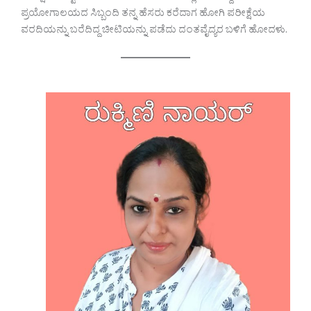
ಪ್ರಯೋಗಾಲಯದ ಸಿಬ್ಬಂದಿ ತನ್ನ ಹೆಸರು ಕರೆದಾಗ ಹೋಗಿ ಪರೀಕ್ಷೆಯ
ವರದಿಯನ್ನು ಬರೆದಿದ್ದ ಚೀಟಿಯನ್ನು ಪಡೆದು ದಂತವೈದ್ಯರ ಬಳಿಗೆ ಹೋದಳು.