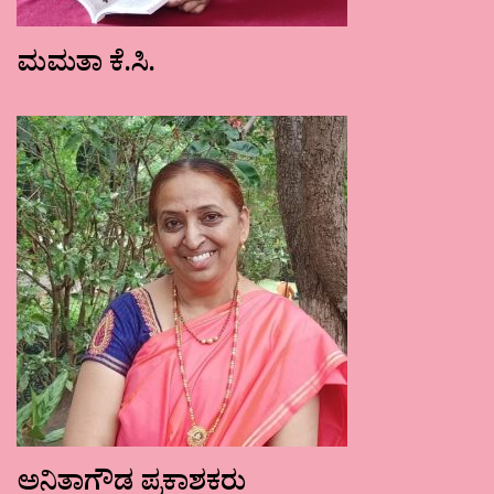
ಮಮತಾ ಕೆ.ಸಿ.
ಅನಿತಾಗೌಡ ಪ್ರಕಾಶಕರು