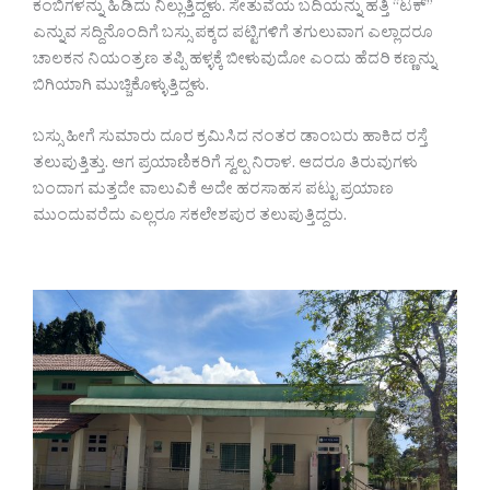
ಕಂಬಿಗಳನ್ನು ಹಿಡಿದು ನಿಲ್ಲುತ್ತಿದ್ದಳು. ಸೇತುವೆಯ ಬದಿಯನ್ನು ಹತ್ತಿ “ಟಕ್”
ಎನ್ನುವ ಸದ್ದಿನೊಂದಿಗೆ ಬಸ್ಸು ಪಕ್ಕದ ಪಟ್ಟಿಗಳಿಗೆ ತಗುಲುವಾಗ ಎಲ್ಲಾದರೂ
ಚಾಲಕನ ನಿಯಂತ್ರಣ ತಪ್ಪಿ ಹಳ್ಳಕ್ಕೆ ಬೀಳುವುದೋ ಎಂದು ಹೆದರಿ ಕಣ್ಣನ್ನು
ಬಿಗಿಯಾಗಿ ಮುಚ್ಚಿಕೊಳ್ಳುತ್ತಿದ್ದಳು.
ಬಸ್ಸು ಹೀಗೆ ಸುಮಾರು ದೂರ ಕ್ರಮಿಸಿದ ನಂತರ ಡಾಂಬರು ಹಾಕಿದ ರಸ್ತೆ
ತಲುಪುತ್ತಿತ್ತು. ಆಗ ಪ್ರಯಾಣಿಕರಿಗೆ ಸ್ವಲ್ಪ ನಿರಾಳ. ಆದರೂ ತಿರುವುಗಳು
ಬಂದಾಗ ಮತ್ತದೇ ವಾಲುವಿಕೆ ಅದೇ ಹರಸಾಹಸ ಪಟ್ಟು ಪ್ರಯಾಣ
ಮುಂದುವರೆದು ಎಲ್ಲರೂ ಸಕಲೇಶಪುರ ತಲುಪುತ್ತಿದ್ದರು.