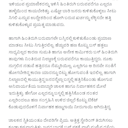
ಇಳಿಯುವ ಪ್ರಯಾಣಿಕರನ್ನು ಇಳಿಸಿ ಹಿಂತಿರುಗಿ ಬರುವವರೆಗೂ ಎಲ್ಲರೂ
ತಾಳ್ಮೆಯಿಂದ ಕಾಯಬೇಕಿತ್ತು. ಎಷ್ಟೋ ಬಾರಿ ಜನರು ಕುಳಿತುಕೊಳ್ಳಲು ಸೀಟು
ಸಿಗಲಿ ಎನ್ನುವ ಉದ್ದೇಶದಿಂದ ಹೋಗಿ ಬರುವ ಖರ್ಚನ್ನು ಲೆಕ್ಕಿಸದೇ ಹತ್ತಿ
ಕುಳಿತುಕೊಳ್ಳುವ ಪ್ರಯತ್ನ ಮಾಡುವರು.
ಹಾಗಾಗಿ ಹಿಂತಿರುಗಿ ಬರುವಾಗಲೇ ಬಸ್ಸಿನಲ್ಲಿ ಕುಳಿತುಕೊಂಡು ಪ್ರಯಾಣ
ಮಾಡಲು ಸೀಟು ಸಿಗುತ್ತಿರಲಿಲ್ಲ. ಹೆಚ್ಚುವರಿ ಹಣ ಕೊಟ್ಟು ಬಸ್ ಹತ್ತಲು
ಸಾಧ್ಯವಿಲ್ಲದ ಕಾರಣ ಸುಮತಿ ಹಾಗೂ ಅನೇಕ ಕಾರ್ಮಿಕರು ಬಸ್ ಹಿಂತಿರುಗಿ
ತಾವುಗಳು ನಿಂತಿರುವ ನಿಲ್ದಾಣಕ್ಕೆ ಬರುವವರೆಗೂ ಕಾಯುತ್ತಿದ್ದರು. ನೂಕು
ನುಗ್ಗಲಿನ ನಡುವೆ ಹತ್ತಿದರೂ ನೆಮ್ಮದಿಯಿಲ್ಲ. ಎಲ್ಲರಿಗೂ ಆ ದಿನವೇ ಸಂತೆಗೆ
ಹೋಗಬೇಕಿದ್ದ ಕಾರಣ ಯಾರನ್ನೂ ಬಿಟ್ಟು ಹೋಗುವಂತೆ ಇರಲಿಲ್ಲ. ಹಾಗಾಗಿ
ನಿಲ್ದಾಣದಲ್ಲಿ ಕಾಯುತ್ತಿದ್ದ ಜನರನ್ನೆಲ್ಲಾ ಬಸ್ನಲ್ಲಿ ಹತ್ತಿಸಿಕೊಂಡು ಹೋಗುವ
ಅನಿವಾರ್ಯತೆಯ ಜವಾಬ್ದಾರಿ ಚಾಲಕ ಹಾಗೂ ನಿರ್ವಾಹಕನ ಮೇಲೆ
ಇರುತ್ತಿತ್ತು. ಹೇಗೋ ಎಲ್ಲರನ್ನೂ ಬಸ್ನಲ್ಲಿ ಹತ್ತಿಸಿಕೊಂಡ ನಂತರ
ಎಲ್ಲರಿಂದಲೂ ಹಣ ಸಂಗ್ರಹಿಸಿ ಉಳಿದ ಚಿಲ್ಲರೆ ಕೊಟ್ಟು ಟಿಕೆಟ್
ಕೊಡುವುದರೊಳಗೆ ನಿರ್ವಾಹಕ ಹಣ್ಣುಗಾಯಿ ನೀರುಗಾಯಿ ಆಗಿರುತ್ತಿದ್ದ.
ಚಾಲಕನ ಸ್ಥಿತಿಯಂತೂ ದೇವರಿಗೇ ಪ್ರಿಯ. ಅತ್ತಿತ್ತ ಸ್ಟೇರಿಂಗ್ ತಿರುಗಿಸಲು