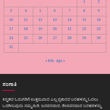
1
2
3
4
5
6
7
8
9
10
11
12
13
14
15
16
17
18
19
20
21
22
23
24
25
26
27
28
29
30
31
« Feb
Apr »
ಸಂಗಾತಿ
ಕನ್ನಡದ ಓದುಗರಿಗೆ ಉತ್ತಮವಾದ ಎಲ್ಲ ಪ್ರಕಾರದ ಬರಹಳನ್ನು ಓದಲು
ಒದಗಿಸುವುದು ನಮ್ಮ ಗುರಿ. ಜನಪರವಾದ, ಜೀವಪರವಾದ ಬರಹಗಳನ್ನು