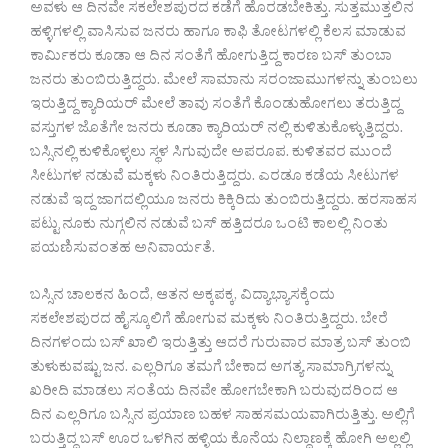
ಅವಳು ಆ ದಿನವೇ ಸಕಲೇಶಪುರದ ಕಡೆಗೆ ಹೊರಡಬೇಕಿತ್ತು. ಸುತ್ತಮುತ್ತಲಿನ
ಹಳ್ಳಿಗಳಲ್ಲಿ ವಾಸಿಸುವ ಜನರು ಹಾಗೂ ಕಾಫಿ ತೋಟಗಳಲ್ಲಿ ಕೆಲಸ ಮಾಡುವ
ಕಾರ್ಮಿಕರು ಕೂಡಾ ಆ ದಿನ ಸಂತೆಗೆ ಹೋಗುತ್ತಿದ್ದ ಕಾರಣ ಬಸ್ ತುಂಬಾ
ಜನರು ತುಂಬಿರುತ್ತಿದ್ದರು. ಮೇಲೆ ಸಾಮಾನು ಸರಂಜಾಮುಗಳನ್ನು ತುಂಬಲು
ಇರುತ್ತಿದ್ದ ಕ್ಯಾರಿಯರ್ ಮೇಲೆ ತಾವು ಸಂತೆಗೆ ಕೊಂಡುಹೋಗಲು ತರುತ್ತಿದ್ದ
ವಸ್ತುಗಳ ಜೊತೆಗೇ ಜನರು ಕೂಡಾ ಕ್ಯಾರಿಯರ್ ನಲ್ಲಿ ಕುಳಿತುಕೊಳ್ಳುತ್ತಿದ್ದರು.
ಬಸ್ಸಿನಲ್ಲಿ ಕುಳಿಕೊಳ್ಳಲು ಸ್ಥಳ ಸಿಗುವುದೇ ಅಪರೂಪ. ಕುಳಿತವರ ಮುಂದೆ
ಸೀಟುಗಳ ನಡುವೆ ಮಕ್ಕಳು ನಿಂತಿರುತ್ತಿದ್ದರು. ಎರಡೂ ಕಡೆಯ ಸೀಟುಗಳ
ನಡುವೆ ಇದ್ದ ಜಾಗದಲ್ಲಿಯೂ ಜನರು ಕಿಕ್ಕಿರಿದು ತುಂಬಿರುತ್ತಿದ್ದರು. ಹರಸಾಹಸ
ಪಟ್ಟು ನೂಕು ನುಗ್ಗಲಿನ ನಡುವೆ ಬಸ್ ಹತ್ತಿದರೂ ಒಂಟಿ ಕಾಲಲ್ಲಿ ನಿಂತು
ಪಯಣಿಸುವಂತಹ ಅನಿವಾರ್ಯತೆ.
ಬಸ್ಸಿನ ಚಾಲಕನ ಹಿಂದೆ, ಆತನ ಅಕ್ಕಪಕ್ಕ, ವಿದ್ಯಾಭ್ಯಾಸಕ್ಕೆಂದು
ಸಕಲೇಶಪುರದ ಹೈಸ್ಕೂಲಿಗೆ ಹೋಗುವ ಮಕ್ಕಳು ನಿಂತಿರುತ್ತಿದ್ದರು. ಬೇರೆ
ದಿನಗಳಂದು ಬಸ್ ಖಾಲಿ ಇರುತ್ತಿತ್ತು ಆದರೆ ಗುರುವಾರ ಮಾತ್ರ ಬಸ್ ತುಂಬಿ
ತುಳುಕುವಷ್ಟು ಜನ. ಎಲ್ಲರಿಗೂ ತಮಗೆ ಬೇಕಾದ ಅಗತ್ಯ ಸಾಮಾಗ್ರಿಗಳನ್ನು
ಖರೀದಿ ಮಾಡಲು ಸಂತೆಯ ದಿನವೇ ಹೋಗಬೇಕಾಗಿ ಬರುವುದರಿಂದ ಆ
ದಿನ ಎಲ್ಲರಿಗೂ ಬಸ್ಸಿನ ಪ್ರಯಾಣ ಬಹಳ ಸಾಹಸಮಯವಾಗಿರುತ್ತಿತ್ತು. ಅಲ್ಲಿಗೆ
ಬರುತ್ತಿದ್ದ ಬಸ್ ಊರ ಒಳಗಿನ ಹಳ್ಳಿಯ ಕೊನೆಯ ನಿಲ್ದಾಣಕ್ಕೆ ಹೋಗಿ ಅಲ್ಲಲ್ಲಿ