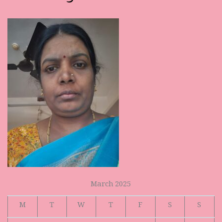
March 2025
M
T
W
T
F
S
S