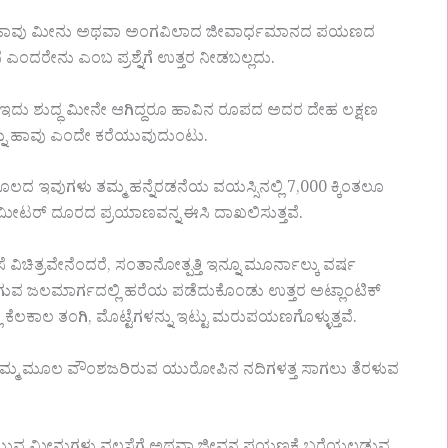
ವ ಹಾವು ಮೀನು ಅಥವಾ ಅಂಗವಿಲಾದ ಜೀವಾರ್ಧಮಾನದ ಪಯಣದ
ಎಂದರೇನು ಎಂಬ ಪ್ರಶ್ನೆಗೆ ಉತ್ತರ ನೀಡಬಲ್ಲದು.
ದು ಶುದ್ಧ ಮೀನೇ ಆಗಿದ್ದರೂ ಹಾವಿನ ರೂಪದ ಅದರ ದೇಹ ಲಕ್ಷಣ
ನು ಹಾವು ಎಂದೇ ಕರೆಯುವುದುಂಟು.
 ಇವುಗಳು ತಮ್ಮ ಹನ್ನೆರಡನೆಯ ವಯಸ್ಸಿನಲ್ಲಿ 7,000 ಕ್ಕಿಂತಲೂ
ೋ ಮೀಟರ್ ದೂರದ ಪ್ರಯಾಣವನ್ನ ಈಸಿ ದಾಖಲಿಸುತ್ತವೆ.
ವಿಚಿತ್ರವೇನೆಂದರೆ, ಸಂತಾನೋತ್ಪತ್ತಿ ಇನ್ನೂ ಮೂರ್ನಾಲ್ಕು ವರ್ಷ
ಗುವ ಜಲಮಾರ್ಗದಲ್ಲಿ ಹರೆಯ ಪಡೆದುಕೊಂಡು ಉತ್ತರ ಅಟ್ಲಾಂಟಿಕ್
ಿ ಕೆಲಕಾಲ ತಂಗಿ, ಮೊಟ್ಟೆಗಳನ್ನು ಇಟ್ಟು ಮರುಪಯಣಗೊಳ್ಳುತ್ತವೆ.
್ಮ ಮೂಲ ವೌಂಶಜರಿರುವ ಯುರೋಪಿನ ನದಿಗಳತ್ತ ಸಾಗಲು ತೆರಳುವ