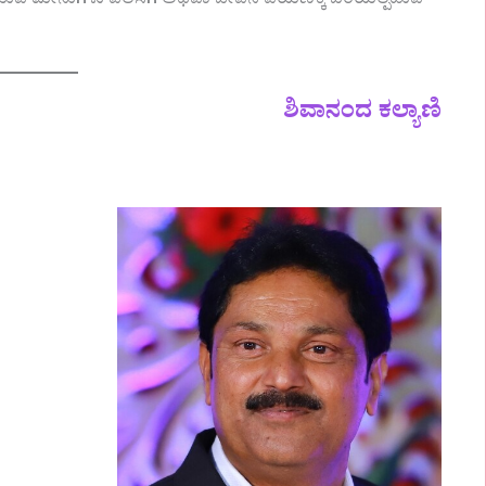
ೆಯುವ ಮೀನುಗಳು ವಲಸೆಗೆ ಅಥವಾ ಜೀವನ ಪಯಣಕ್ಕೆ ಬರೆಯಲ್ಪಡುವ
ಶಿವಾನಂದ ಕಲ್ಯಾಣಿ