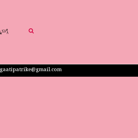
 ಬಗ್ಗೆ
 sangaatipatrike@gmail.com