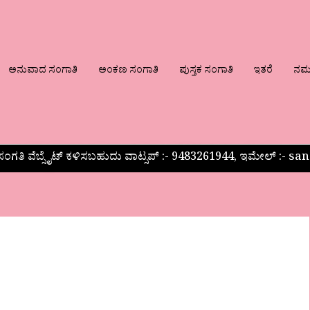
ಅನುವಾದ ಸಂಗಾತಿ
ಅಂಕಣ ಸಂಗಾತಿ
ಪುಸ್ತಕ ಸಂಗಾತಿ
ಇತರೆ
ನಮ್ಮ
ಂಗತಿ ವೆಬ್ಸೈಟ್ ಕಳಿಸಬಹುದು ವಾಟ್ಸಪ್‌ :- 9483261944, ಇಮೇಲ್ :-