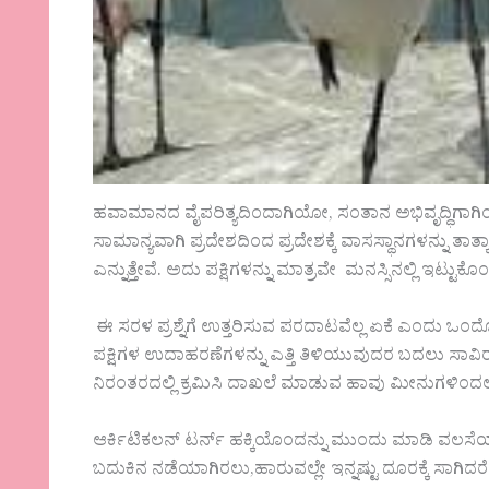
ಹವಾಮಾನದ ವೈಪರಿತ್ಯದಿಂದಾಗಿಯೋ, ಸಂತಾನ ಅಭಿವೃದ್ಧಿಗಾಗ
ಸಾಮಾನ್ಯವಾಗಿ ಪ್ರದೇಶದಿಂದ ಪ್ರದೇಶಕ್ಕೆ ವಾಸಸ್ಥಾನಗಳನ್ನು ತ
ಎನ್ನುತ್ತೇವೆ. ಅದು ಪಕ್ಷಿಗಳನ್ನು ಮಾತ್ರವೇ ಮನಸ್ಸಿನಲ್ಲಿ ಇಟ್ಟುಕ
ಈ ಸರಳ ಪ್ರಶ್ನೆಗೆ ಉತ್ತರಿಸುವ ಪರದಾಟವೆಲ್ಲ ಏಕೆ ಎಂದು ಒಂದೊ
ಪಕ್ಷಿಗಳ ಉದಾಹರಣೆಗಳನ್ನು ಎತ್ತಿ ತಿಳಿಯುವುದರ ಬದಲು ಸಾವ
ನಿರಂತರದಲ್ಲಿ ಕ್ರಮಿಸಿ ದಾಖಲೆ ಮಾಡುವ ಹಾವು ಮೀನುಗಳಿಂದ
ಆರ್ಕಿಟಿಕಲನ್ ಟರ್ನ್ ಹಕ್ಕಿಯೊಂದನ್ನು ಮುಂದು ಮಾಡಿ ವಲಸೆಯ 
ಬದುಕಿನ ನಡೆಯಾಗಿರಲು,ಹಾರುವಲ್ಲೇ ಇನ್ನಷ್ಟು ದೂರಕ್ಕೆ ಸಾಗಿದರೆ 