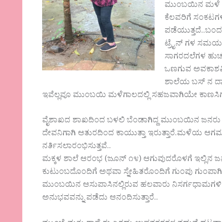
ಮುಂಬಯಿನ ‌ಮಳೆ ಎಂ
ಕೆಲವರಿಗೆ ಸಂಕಟಗಳ
ಪಡೆಯುತ್ತದೆ..ಬಂ
ಟ್ರೈನ್ ಗಳ ಸಮಯ 
ಸಾಗರದಲೆಗಳ ಹುಚ್ವು ಓ
ಒಣಗುವ ಅವಕಾಶವಿಲ್
ಶಾಲೆಯ‌ ಬಸ್ ನ ದಾ
ಇವೆಲ್ಲವೂ ಮುಂಬಯಿ ಮಳೆಗಾಲದಲ್ಲಿ ಸಹಜವಾಗಿಯೇ ‌ಕಾಣಸಿಗು
ವೈಶಾಖದ ಶಾಖದಿಂದ ಬಳಲಿ ಬೆಂಡಾಗಿದ್ದ ಮುಂಬಯಿನ ಜನರು ಜ
ದೇವನಿಗಾಗಿ ಆತುರದಿಂದ ಕಾಯುತ್ತಾ ಇರುತ್ತಾರೆ.ಮಳೆಯ ಆಗಮ
ನರ್ತಿಸಲಾರಂಭಿಸುತ್ತವೆ..
ಮಕ್ಕಳ ಶಾಲೆ ಆರಂಭ (ಜೂನ್ ೧೪) ಆಗುವುದರೊಳಗೆ ಇಲ್ಲಿನ ಜನ
ಕುಟುಂಬದೊಂದಿಗೆ ಅಥವಾ ಸ್ನೇಹಿತರೊಂದಿಗೆ ಗುಂಪು ಗುಂಪಾಗಿ ಪ
ಮುಂಬಯಿನ ಆಸುಪಾಸಿನಲ್ಲಿರುವ ಹಲವಾರು ನಿಸರ್ಗಧಾಮಗಳಿ
ಅನುಭವವನ್ನು ಪಡೆದು ಆನಂದಿಸುತ್ತಾರೆ..