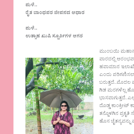
ಮಳೆ..
ರೈತ ಬಾಂಧವರ ಜೀವನದ ಆಧಾರ
ಮಳೆ..
ಉತ್ಸಾಹ ಖುಷಿ ಸ್ಪೂರ್ತಿಗಳ ಆಗರ
ಮುಂಬಯಿ ‌ಮಹಾನಗ
ವಾರದಲ್ಲಿ ಆರಂಭವಾಗ
ಹವಾಮಾನ ಇಲಾಖೆ
ಎಂದು ಪರಿಗಣಿಸಲಾಗ
ಬರುತ್ತದೆ..ಮೊದಲ 
ಗಿಡ ಮರಗಳೆಲ್ಲ ಹ
ಭಾಸವಾಗುತ್ತದೆ..ಎಲ
ದೊಡ್ಡ ಕಾಂಕ್ರೀಟ
ತನ್ನೊಳಗಿನ ಪ್ರಕೃ
ಹೊಸ ಚೈತನ್ಯವನ್ನು 