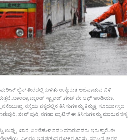
ೀನ್ ಲೈನ್ ತೀರದಲ್ಲಿ ಕುಳಿತು ಉಕ್ಕೇರುತ ಆಟವಾಡುವ ಬಿಳಿ
್ತದೆ..ಬಾಂದ್ರಾ ಬ್ಯಾಂಡ್ ಸ್ಟ್ಯಾಂಡ್ ,ಗೇಟ್ ವೇ ಆಫ್ ಇಂಡಿಯಾ,
ುತ್ತಾ, ರಸ್ತೆಯ ಪಕ್ಕದಲ್ಲಿನ ತಿನಿಸುಗಳನ್ನು ತಿನ್ನುತ್ತ ಸೂರ್ಯಾಸ್ತದ
ಣಿಪುರಿ, ಶೇವ್ ಪುರಿ, ರಗಡಾ ಪ್ಯಾಟಿಸ್ ಈ ತಿನಿಸುಗಳನ್ನು ಮಾರುವ ಚಿಕ್ಕ
ಟು ಉಪ್ಪು, ಖಾರ, ನಿಂಬೆಹುಳಿ ಸವರಿ ಮಾರುವವರು ಇರುತ್ತಾರೆ..ಈ
್ಯಂತ ಬೇಡಿಕೆಯ, ಎಲ್ಲರೂ ಇಷ್ಟಪಡುವ ರುಚಿಕರ ತಿನಿಸು..ಸಮುದ್ರ ತೀರದ