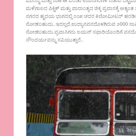
ಮುಂಬೈ ಮತ್ತು ಠಾಣೆ ಈ ಎರಡು ಉಪನಗರಗಳ ನಡುವೆ ದಟ್ಟವಾ
ಮಳೆಗಾಲದ ಪಿಕ್ನಿಕ್ ಮತ್ತು ವಾರಾಂತ್ಯದ ಚಿಕ್ಕ ಪ್ರವಾಸಕ್ಕೆ ಅತ್ಯಂತ
ನಗರದ ಹೃದಯ ಭಾಗದಲ್ಲಿ ೧೦೫ ಚದರ ಕಿಲೋಮೀಟರ್ ಹರಡಿರುವ ಈ
ನೋಡಬಹುದು..ಇದಲ್ಲದೆ,ಉದ್ಯಾನವನದೊಳಗಿರುವ ೨000 ಸಾವಿರ ವ
ನೋಡಬಹುದು.ಪ್ರವಾಸಿಗರು ಲಯನ್ ಸಫಾರಿಯೊಂದಿಗೆ ವನದೊಳಗಿನ 
ಸೌಂದರ್ಯವನ್ನು ಸವಿಯುತ್ತಾರೆ..