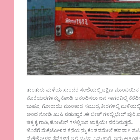
ತುಂತುರು ಮಳೆಯ ಸುಂದರ ಸಂಜೆಯಲ್ಲಿ ದಕ್ಷಿಣ ಮುಂಬಯಿನ ಮರ
ನೊರೆಯಲೆಗಳನ್ನು ನೋಡಿ ಆನಂದಿಸಲು ಜನ ಸಾಗರವಿಲ್ಲಿ ನೆರೆದಿರುತ
ಜುಹೂ, ಗೋರಾಯಿ ಮುಂತಾದ ಸಮುದ್ರ ತೀರಗಳಲ್ಲಿ ಮಳೆಯಲ್ಲಿ ನೆನೆಯ
ಅಂದ ನೋಡಿ ಖುಷಿ ಪಡುತ್ತಾರೆ..ಈ ಬೀಚ್ ಗಳಲ್ಲಿ ಭೇಲ್ ಪುರಿ,ಪಾ
ಚಿಕ್ಕ ಕೈ ಗಾಡಿ,ಹೋಟೆಲ್ ಗಳಲ್ಲಿ ಜನ‌ ಜಾತ್ರೆಯೇ ನೆರೆದಿರುತ್ತದೆ..
ಜೊತೆಗೆ ಮೆಕ್ಕೆಜೋಳದ ತೆನೆಯನ್ನು ಕೆಂಡದಮೇಲೆ ಹದವಾಗಿ ಸುಟ್
ಮೆಕ್ಕೆಜೋಳದ ತೆನೆಗಳಿಗೆ ಇಲ್ಲಿ ಭುಟ್ಟಾ ಎನ್ನುತ್ತಾರೆ..ಇದು ಅತ