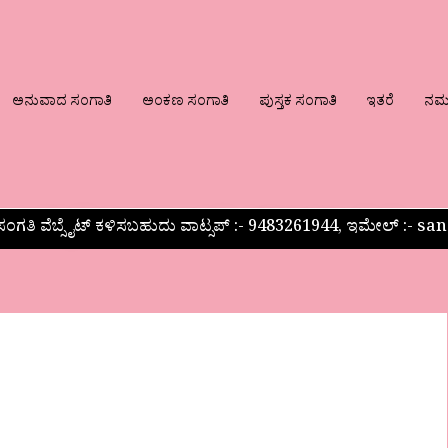
ಅನುವಾದ ಸಂಗಾತಿ
ಅಂಕಣ ಸಂಗಾತಿ
ಪುಸ್ತಕ ಸಂಗಾತಿ
ಇತರೆ
ನಮ್ಮ
ಂಗತಿ ವೆಬ್ಸೈಟ್ ಕಳಿಸಬಹುದು ವಾಟ್ಸಪ್‌ :- 9483261944, ಇಮೇಲ್ :-