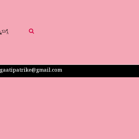
 ಬಗ್ಗೆ
 sangaatipatrike@gmail.com