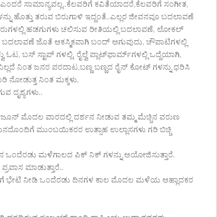
ದರೆ ಸಾಮಾನ್ಯವಲ್ಲ..ಕೆಲವರಿಗೆ‌ ಕವಿತೆಯಾದರೆ,ಕೆಲವರಿಗೆ ಸಂಗೀತ,
ನ್ನು ಹೊತ್ತು ತರುವ ಬಿರುಗಾಳಿ ಇದ್ದಂತೆ..ಎಲ್ಲರ ಜೀವನವೂ ಬದಲಾವಣೆ
ದರುಗಳಲ್ಲಿ ಹಡಗುಗಳು ಚಲಿಸುವ ರೀತಿಯಲ್ಲಿ ಬದಲಾವಣೆ, ಲೋಕಲ್
ಬದಲಾವಣೆ ಜೊತೆ ಆಕಸ್ಮಿಕವಾಗಿ ಬಂದ್ ಆಗುವುದು, ಚೌಪಾಟಿಗಳಲ್ಲಿ
ಟ, ಬಸ್ ಸ್ಟಾಪ್ ಗಳಲ್ಲಿ, ರೈಲ್ವೆ ಪ್ಲಾಟ್‌ಫಾರ್ಮ್‌ಗಳಲ್ಲಿ ಒದ್ದೆಯಾಗಿ,
ಲದೆ ನಿಂತ ಜನರ ಪರದಾಟ,ಬಣ್ಣ ಬಣ್ಣದ ರೈನ್ ಕೋಟ್ ಗಳನ್ನು ಧರಿಸಿ
ರಿ ನೋಡುತ್ತ ನಿಂತ ಮಕ್ಕಳು,
ವ ದೃಶ್ಯಗಳು..
ೂನ್ ಮೊದಲ ವಾರದಲ್ಲಿ ದರ್ಶನ ನೀಡುವ ತಮ್ಮ ಮೆಚ್ಚಿನ ವರುಣ
ನದೊಂದಿಗೆ ಮುಂಬಯಿಕರರ ಉತ್ಸಾಹ ಉಲ್ಲಾಸಗಳು ಗರಿ ಬಿಚ್ಚಿ
 ಒಂದೆರಡು ಮಳೆಗಾಲದ ಪಿಕ್ ನಿಕ್ ಗಳನ್ನು ಆಯೋಜಿಸುತ್ತಾರೆ.
್ರವಾಸ ಮಾಡುತ್ತಾರೆ..
ಗೆ ಭೇಟಿ ನೀಡಿ ಒಂದೆರಡು ದಿನಗಳ ಕಾಲ ಮೊದಲ ಮಳೆಯ ಆಹ್ಲಾದಕರ