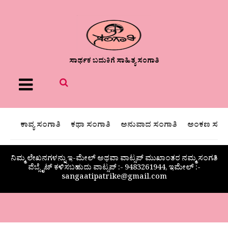
ಸಾರ್ಥಕ ಬದುಕಿಗೆ ಸಾಹಿತ್ಯ ಸಂಗಾತಿ
Menu
ಕಾವ್ಯ ಸಂಗಾತಿ
ಕಥಾ ಸಂಗಾತಿ
ಅನುವಾದ ಸಂಗಾತಿ
ಅಂಕಣ ಸಂಗಾ
ನಿಮ್ಮ ಲೇಖನಗಳನ್ನು ಇ-ಮೇಲ್ ಅಥವಾ ವಾಟ್ಸಪ್ ಮುಖಾಂತರ ನಮ್ಮ ಸಂಗತಿ
ವೆಬ್ಸೈಟ್ ಕಳಿಸಬಹುದು ವಾಟ್ಸಪ್‌ :- 9483261944, ಇಮೇಲ್ :-
sangaatipatrike@gmail.com