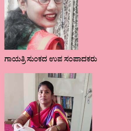
ಗಾಯತ್ರಿ ಸುಂಕದ ಉಪ ಸಂಪಾದಕರು