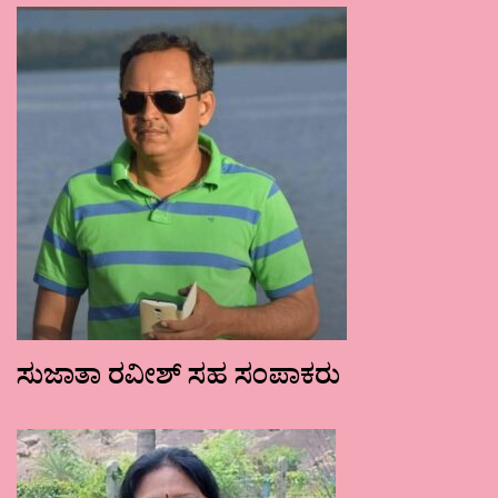
ಸುಜಾತಾ ರವೀಶ್ ಸಹ ಸಂಪಾಕರು