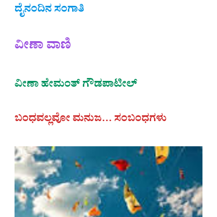
ದೈನಂದಿನ ಸಂಗಾತಿ
ವೀಣಾ ವಾಣಿ
ವೀಣಾ ಹೇಮಂತ್‌ ಗೌಡಪಾಟೀಲ್
ಬಂಧವಲ್ಲವೋ ಮನುಜ… ಸಂಬಂಧಗಳು