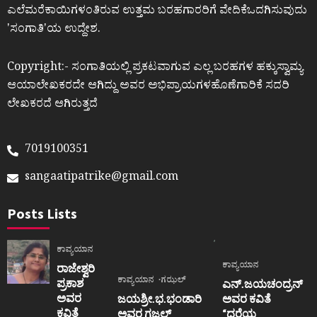
ಎಲೆಮರೆಕಾಯಿಗಳಂತಿರುವ ಉತ್ತಮ ಬರಹಗಾರರಿಗೆ ವೇದಿಕೆಒದಗಿಸುವುದು
ʼಸಂಗಾತಿʼಯ ಉದ್ದೇಶ.
Copyright:- ಸಂಗಾತಿಯಲ್ಲಿ ಪ್ರಕಟವಾಗುವ ಎಲ್ಲ ಬರಹಗಳ ಹಕ್ಕುಸ್ವಾಮ್ಯ
ಆಯಾಲೇಖಕರದೇ ಆಗಿದ್ದು ಅವರ ಅಭಿಪ್ರಾಯಗಳಹೊಣೆಗಾರಿಕೆ ಸದರಿ
ಲೇಖಕರದೆ ಆಗಿರುತ್ತದೆ
7019100351
sangaatipatrike@gmail.com
Posts Lists
ಕಾವ್ಯಯಾನ
ಕಾವ್ಯಯಾನ
ರಾಜೇಶ್ವರಿ
ಕಾವ್ಯಯಾನ
ಗಝಲ್
ಪ್ರಕಾಶ
ಎನ್.ಜಯಚಂದ್ರನ್
ಅವರ
ಜಯಶ್ರೀ.ಭ.ಭಂಡಾರಿ
ಅವರ ಕವಿತೆ
ಕವಿತೆ
ಅವರ ಗಜಲ್
“ಧರೆಯ