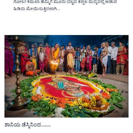
ನೋಟ! ಕಮಲಾ ಹೆಮ್ಮಿಗೆ ಮೂರು ಬೆಟ್ಟದ ತಪ್ಪಲ ಮದ್ಯದಲ್ಲಿ ಆಡುವ
ಹಿಡಿದು ಮೇಯಿಸುತ್ತಿರಲಾಗಿ…
ಶಾನಿಯ ಡೆಸ್ಕಿನಿಂದ…….