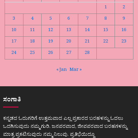
1
2
3
4
5
6
7
8
9
10
11
12
13
14
15
16
17
18
19
20
21
22
23
24
25
26
27
28
« Jan
Mar »
ಸಂಗಾತಿ
ಕನ್ನಡದ ಓದುಗರಿಗೆ ಉತ್ತಮವಾದ ಎಲ್ಲ ಪ್ರಕಾರದ ಬರಹಳನ್ನು ಓದಲು
ಒದಗಿಸುವುದು ನಮ್ಮ ಗುರಿ. ಜನಪರವಾದ, ಜೀವಪರವಾದ ಬರಹಗಳನ್ನು
ಮಾತ್ರ ಪ್ರಕಟಿಸುವುದು ನಮ್ಮ ನಿಲುವು. ಪ್ರತಿಭೆಯಿದ್ದೂ