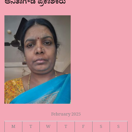
ಅನಿತಾಗೌಡ ಪ್ರಕಾಶಕರು
February 2025
M
T
W
T
F
S
S