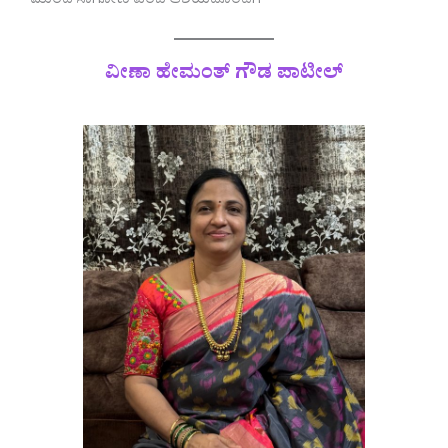
ಮುಂದೆ ಸಾಗೋಣ ಎಂಬ ಆಶಯದೊಂದಿಗೆ
ವೀಣಾ ಹೇಮಂತ್ ಗೌಡ ಪಾಟೀಲ್