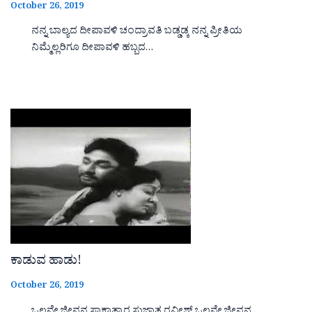
October 26, 2019
ನನ್ನ ಬಾಲ್ಯದ ದೀಪಾವಳಿ ಚಂದ್ರಾವತಿ ಬಡ್ಡಡ್ಕ ನನ್ನ ಪ್ರೀತಿಯ
ನಿಮ್ಮೆಲ್ಲರಿಗೂ ದೀಪಾವಳಿ ಹಬ್ಬದ…
ಕಾಡುವ ಹಾಡು!
October 26, 2019