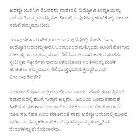
ಅದಷ್ಟೇ ಯಶಸ್ಸಿನ ಶಿಖರವನ್ನು ನಾವೇರಲಿ ಔದ್ಯೋಗಿಕ ಉನ್ನತಿಯನ್ನು
ಪಡೆಯಲಿ ನಮ್ಮ ಯಶಸ್ಸಿನ ಹಾದಿಯಲ್ಲಿ ಅವುಗಳನ್ನು ಹಂಚಿಕೊಳ್ಳಲು ಕೂಡ
ನಮಗೆ ನಮ್ಮವರು ಬೇಕು.
ಯಾವುದೇ ಸಾಮಾಜಿಕ ಜಾಲತಾಣದ ಪುಟಗಳಲ್ಲಿ ನೋಡಿ.. ಓದು,
ಉದ್ಯೋಗ ಬದುಕನ್ನು ಅರಸಿ ಒಂದೂರಿಂದ ಮತ್ತೊಂದು ಊರಿಗೆ ಹೋಗುವ
ಬಹಳಷ್ಟು ಜನರು ತಮ್ಮ ಮೂಲ ನೆಲೆಗೆ ಮರಳುವಾಗ ಹಾಕುವ ಸಂತಸದ
ಸ್ಟೇಟಸ್ಗಳು ಸ್ಟೋರಿಗಳು ಅವರು ಕಳೆದುಕೊಂಡ ಸಂತಸವನ್ನು ಮರಳಿ
ಹುಡುಕಲು ತಮ್ಮ ಮೂಲ ನೆಲೆಯುತ್ತ ಧಾವಿಸುತ್ತಿದ್ದಾರೆ ಎಂದು
ತೋರುವುದಿಲ್ಲವೇ?
ಮುಂಜಾನೆ ಪೂರ್ವದಲ್ಲಿ ಉದಯಿಸುವ ಸೂರ್ಯ ಹೊತ್ತು ಕಂತುತ್ತಿದ್ದಂತೆ
ಪಡುವಣದಲ್ಲಿ ಮುಳುಗುತ್ತಾನೆ ಅಲ್ಲವೇ… ಹಿಂದಿಯ ಒಂದು ಕಹಾವತ್
ಹೀಗಿದೆ ಸುಭಹ ಕಾ ಭೂಲಾ ಜಬ್ ಶಾಮ್ ಕೊ ಘರ ಆಯೇ ತೋ ಉಸೇ
ಭೂಲ ನಹಿ ಕೆಹತೆ ಎಂಬ ಮಾತಿನಂತೆ ನಾವು ಅದೆಷ್ಟೇ ಬದುಕಿನಲ್ಲಿ ಮುಂದೆ
ಸಾಗಿದರೂ ನಮ್ಮ ಕೌಟುಂಬಿಕ ಮೌಲ್ಯಗಳನ್ನು ನಮ್ಮ ಸಂಸ್ಕೃತಿಯ
ಬೇರುಗಳನ್ನು ಮರೆಯಬಾರದು.