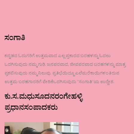
ಸಂಗಾತಿ
ಕನ್ನಡದ ಓದುಗರಿಗೆ ಉತ್ತಮವಾದ ಎಲ್ಲ ಪ್ರಕಾರದ ಬರಹಳನ್ನು ಓದಲು
ಒದಗಿಸುವುದು ನಮ್ಮ ಗುರಿ. ಜನಪರವಾದ, ಜೀವಪರವಾದ ಬರಹಗಳನ್ನು ಮಾತ್ರ
ಪ್ರಕಟಿಸುವುದು ನಮ್ಮ ನಿಲುವು. ಪ್ರತಿಭೆಯಿದ್ದೂ ಎಲೆಮರೆಕಾಯಿಗಳಂತಿರುವ
ಉತ್ತಮ ಬರಹಗಾರರಿಗೆ ವೇದಿಕೆಒದಗಿಸುವುದು ʼಸಂಗಾತಿʼಯ ಉದ್ದೇಶ.
ಕು.ಸ.ಮಧುಸೂದನರಂಗೇಹಳ್ಳಿ
ಪ್ರಧಾನಸಂಪಾದಕರು