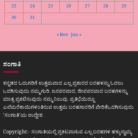
23
24
25
26
27
28
29
30
31
« Nov
Jan »
ಸಂಗಾತಿ
ಕನ್ನಡದ ಓದುಗರಿಗೆ ಉತ್ತಮವಾದ ಎಲ್ಲ ಪ್ರಕಾರದ ಬರಹಳನ್ನು ಓದಲು
ಒದಗಿಸುವುದು ನಮ್ಮ ಗುರಿ. ಜನಪರವಾದ, ಜೀವಪರವಾದ ಬರಹಗಳನ್ನು
ಮಾತ್ರ ಪ್ರಕಟಿಸುವುದು ನಮ್ಮ ನಿಲುವು. ಪ್ರತಿಭೆಯಿದ್ದೂ
ಎಲೆಮರೆಕಾಯಿಗಳಂತಿರುವ ಉತ್ತಮ ಬರಹಗಾರರಿಗೆ ವೇದಿಕೆಒದಗಿಸುವುದು
ʼಸಂಗಾತಿʼಯ ಉದ್ದೇಶ.
Copyright:- ಸಂಗಾತಿಯಲ್ಲಿ ಪ್ರಕಟವಾಗುವ ಎಲ್ಲ ಬರಹಗಳ ಹಕ್ಕುಸ್ವಾಮ್ಯ