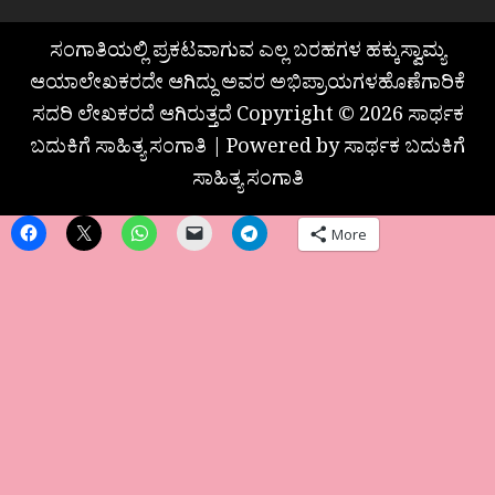
ಸಂಗಾತಿಯಲ್ಲಿ ಪ್ರಕಟವಾಗುವ ಎಲ್ಲ ಬರಹಗಳ ಹಕ್ಕುಸ್ವಾಮ್ಯ
ಆಯಾಲೇಖಕರದೇ ಆಗಿದ್ದು ಅವರ ಅಭಿಪ್ರಾಯಗಳಹೊಣೆಗಾರಿಕೆ
ಸದರಿ ಲೇಖಕರದೆ ಆಗಿರುತ್ತದೆ Copyright © 2026 ಸಾರ್ಥಕ
ಬದುಕಿಗೆ ಸಾಹಿತ್ಯ ಸಂಗಾತಿ | Powered by ಸಾರ್ಥಕ ಬದುಕಿಗೆ
ಸಾಹಿತ್ಯ ಸಂಗಾತಿ
More