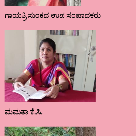
ಗಾಯತ್ರಿ ಸುಂಕದ ಉಪ ಸಂಪಾದಕರು
ಮಮತಾ ಕೆ.ಸಿ.