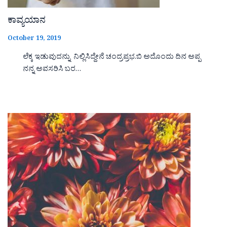
ಕಾವ್ಯಯಾನ
October 19, 2019
ಲೆಕ್ಕ ಇಡುವುದನ್ನು ನಿಲ್ಲಿಸಿದ್ದೇನೆ ಚಂದ್ರಪ್ರಭ.ಬಿ ಅದೊಂದು ದಿನ ಅಪ್ಪ
ನನ್ನ ಅವಸರಿಸಿ ಬರ…