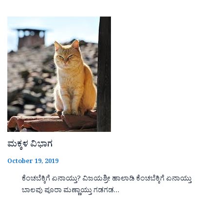
ಮಕ್ಕಳ ವಿಭಾಗ
October 19, 2019
ಕೆಂಚಬೆಕ್ಕಿಗೆ ಏನಾಯ್ತು? ವಿಜಯಶ್ರೀ ಹಾಲಾಡಿ ಕೆಂಚಬೆಕ್ಕಿಗೆ ಏನಾಯ್ತು
ಬಾಲವು ಪೂರಾ ಮಣ್ಣಾಯ್ತು ಗಡಗಡ…