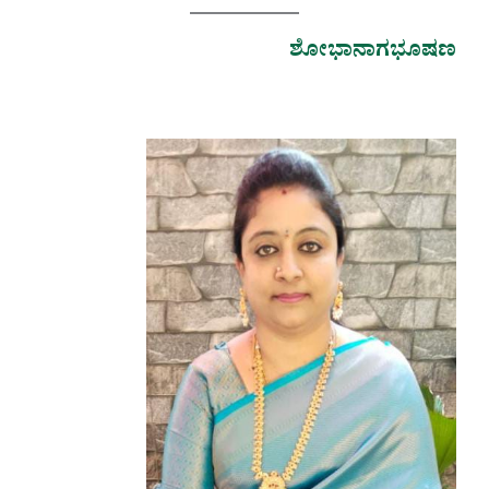
ಶೋಭಾನಾಗಭೂಷಣ