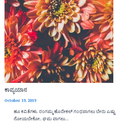
ಕಾವ್ಯಯಾನ
October 19, 2019
ಹೂ ಕವಿತೆಗಳು. ರಂಗಮ್ಮ ಹೊದೇಕಲ್ ಗಂಧವಾಗಲು ಬೇರು ಎಷ್ಟು
ನೋಯಬೇಕೋ.. ಘಮ ವಾಗಲು…