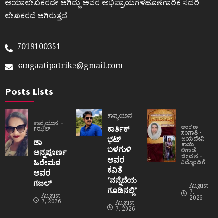
ಆಯಾಲೇಖಕರದೇ ಆಗಿದ್ದು ಅವರ ಅಭಿಪ್ರಾಯಗಳಹೊಣೆಗಾರಿಕೆ ಸದರಿ
ಲೇಖಕರದೆ ಆಗಿರುತ್ತದೆ
7019100351
sangaatipatrike@gmail.com
Posts Lists
ಕಾವ್ಯಯಾನ
ಕಾವ್ಯಯಾನ
ಅಂಕಣ
ಕಾರ್ತಿಕ್
ಗಝಲ್
ಸಂಗಾತಿ
ಭಟ್
ಜಯದೇವಿ
ಡಾ
ತಾಯಿ
ಬಳಗುಳಿ
ಲಿಗಾಡೆ
ಅನ್ನಪೂರ್ಣ
ಜೀವನ
ಅವರ
ಹಿರೇಮಠ
ನಿಮ್ಮೊಂದಿಗೆ
ಕವಿತೆ
ಅವರ
“ನನ್ನೆದೆಯ
ಗಜಲ್
August
ಗೂಡಿನಲ್ಲಿ”
7,
August
2026
7, 2026
August
7, 2026