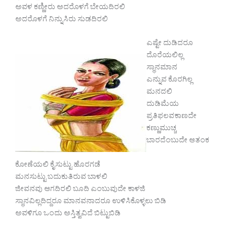
ಅವಳ ಕಣ್ಣೀರು ಅದರೊಳಗೆ ಬೇಯದಿರಲಿ
ಅದರೊಳಗೆ ನಿನ್ನುಸಿರು ಸುಡದಿರಲಿ
ಎಷ್ಟೇ ದುಡಿದರೂ
ದೊರೆಯಲಿಲ್ಲ
ಸ್ಥಾನಮಾನ
ಎನ್ನುವ ಕೊರಗಿಲ್ಲ
ಮನದಲಿ
ದುಡಿಮೆಯ
ಪ್ರತಿಫಲವಕಾಣದೇ
ಕಣ್ಣುಮುಚ್ಚ
ಬಾರದೆಂಬುದೇ ಆತಂಕ
ಕೋಣೆಯಲಿ ಕೈಸುಟ್ಟು ಹೊರಗಡೆ
ಮನಸುಟ್ಟು ಬದುಕುತಿರುವ ಬಾಳಲಿ
ಜೀವನವು ಆಗದಿರಲಿ ಬೂದಿ ಎಂಬುವುದೇ ಕಾಳಜಿ
ಸ್ಥಾನವಿಲ್ಲದಿದ್ದರೂ ಮಾನವನಾದರೂ ಉಳಿಸಿಕೊಳ್ಳಲು ಬಿಡಿ
ಅವಳಿಗೂ ಒಂದು ಅಸ್ತಿತ್ವವಿದೆ ಬಿಟ್ಟುಬಿಡಿ