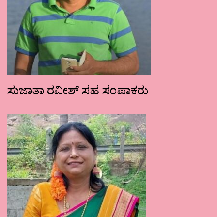
ಸುಜಾತಾ ರವೀಶ್ ಸಹ ಸಂಪಾಕರು