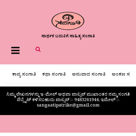
ಸಾರ್ಥಕ ಬದುಕಿಗೆ ಸಾಹಿತ್ಯ ಸಂಗಾತಿ
Menu
ಕಾವ್ಯ ಸಂಗಾತಿ
ಕಥಾ ಸಂಗಾತಿ
ಅನುವಾದ ಸಂಗಾತಿ
ಅಂಕಣ ಸಂಗಾ
ನಿಮ್ಮ ಲೇಖನಗಳನ್ನು ಇ-ಮೇಲ್ ಅಥವಾ ವಾಟ್ಸಪ್ ಮುಖಾಂತರ ನಮ್ಮ ಸಂಗತಿ
ವೆಬ್ಸೈಟ್ ಕಳಿಸಬಹುದು ವಾಟ್ಸಪ್‌ :- 9483261944, ಇಮೇಲ್ :-
sangaatipatrike@gmail.com