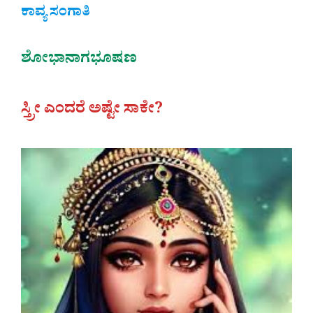
ಕಾವ್ಯ ಸಂಗಾತಿ
ಶೋಭಾನಾಗಭೂಷಣ
ಸ್ತ್ರೀ ಎಂದರೆ ಅಷ್ಟೇ ಸಾಕೇ?