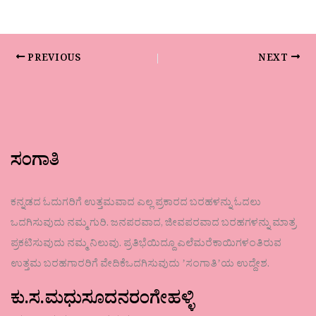
PREVIOUS
NEXT
ಸಂಗಾತಿ
ಕನ್ನಡದ ಓದುಗರಿಗೆ ಉತ್ತಮವಾದ ಎಲ್ಲ ಪ್ರಕಾರದ ಬರಹಳನ್ನು ಓದಲು
ಒದಗಿಸುವುದು ನಮ್ಮ ಗುರಿ. ಜನಪರವಾದ, ಜೀವಪರವಾದ ಬರಹಗಳನ್ನು ಮಾತ್ರ
ಪ್ರಕಟಿಸುವುದು ನಮ್ಮ ನಿಲುವು. ಪ್ರತಿಭೆಯಿದ್ದೂ ಎಲೆಮರೆಕಾಯಿಗಳಂತಿರುವ
ಉತ್ತಮ ಬರಹಗಾರರಿಗೆ ವೇದಿಕೆಒದಗಿಸುವುದು ʼಸಂಗಾತಿʼಯ ಉದ್ದೇಶ.
ಕು.ಸ.ಮಧುಸೂದನರಂಗೇಹಳ್ಳಿ