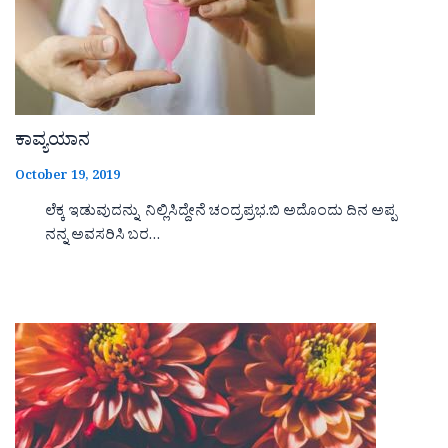
ಕಾವ್ಯಯಾನ
October 19, 2019
ಲೆಕ್ಕ ಇಡುವುದನ್ನು ನಿಲ್ಲಿಸಿದ್ದೇನೆ ಚಂದ್ರಪ್ರಭ.ಬಿ ಅದೊಂದು ದಿನ ಅಪ್ಪ
ನನ್ನ ಅವಸರಿಸಿ ಬರ…