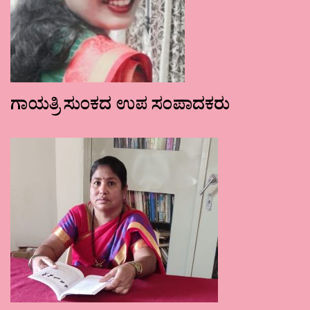
ಗಾಯತ್ರಿ ಸುಂಕದ ಉಪ ಸಂಪಾದಕರು