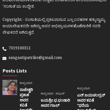
ಎಲೆಮರೆಕಾಯಿಗಳಂತಿರುವ ಉತ್ತಮ ಬರಹಗಾರರಿಗೆ ವೇದಿಕೆಒದಗಿಸುವುದು
ʼಸಂಗಾತಿʼಯ ಉದ್ದೇಶ.
Copyright:- ಸಂಗಾತಿಯಲ್ಲಿ ಪ್ರಕಟವಾಗುವ ಎಲ್ಲ ಬರಹಗಳ ಹಕ್ಕುಸ್ವಾಮ್ಯ
ಆಯಾಲೇಖಕರದೇ ಆಗಿದ್ದು ಅವರ ಅಭಿಪ್ರಾಯಗಳಹೊಣೆಗಾರಿಕೆ ಸದರಿ
ಲೇಖಕರದೆ ಆಗಿರುತ್ತದೆ
7019100351
sangaatipatrike@gmail.com
Posts Lists
ಕಾವ್ಯಯಾನ
ಕಾವ್ಯಯಾನ
ರಾಜೇಶ್ವರಿ
ಕಾವ್ಯಯಾನ
ಗಝಲ್
ಪ್ರಕಾಶ
ಎನ್.ಜಯಚಂದ್ರನ್
ಅವರ
ಜಯಶ್ರೀ.ಭ.ಭಂಡಾರಿ
ಅವರ ಕವಿತೆ
ಕವಿತೆ
ಅವರ ಗಜಲ್
“ಧರೆಯ