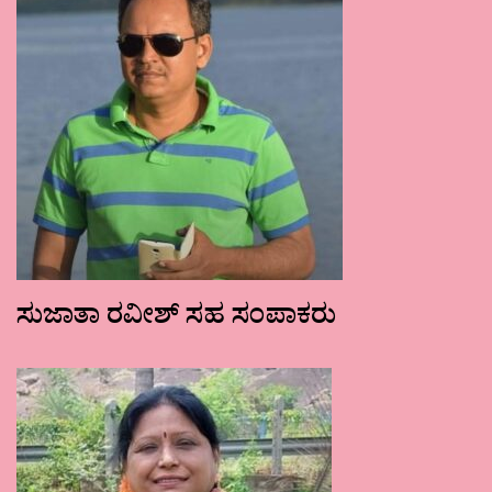
ಸುಜಾತಾ ರವೀಶ್ ಸಹ ಸಂಪಾಕರು