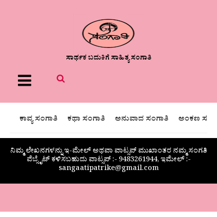
ಸಾರ್ಥಕ ಬದುಕಿಗೆ ಸಾಹಿತ್ಯ ಸಂಗಾತಿ
Menu
ಕಾವ್ಯ ಸಂಗಾತಿ
ಕಥಾ ಸಂಗಾತಿ
ಅನುವಾದ ಸಂಗಾತಿ
ಅಂಕಣ ಸಂಗಾ
ನಿಮ್ಮ ಲೇಖನಗಳನ್ನು ಇ-ಮೇಲ್ ಅಥವಾ ವಾಟ್ಸಪ್ ಮುಖಾಂತರ ನಮ್ಮ ಸಂಗತಿ
ವೆಬ್ಸೈಟ್ ಕಳಿಸಬಹುದು ವಾಟ್ಸಪ್‌ :- 9483261944, ಇಮೇಲ್ :-
sangaatipatrike@gmail.com