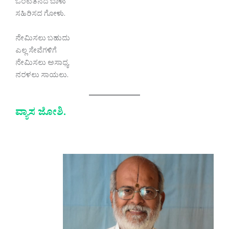
ಒಂಟಿತನದ ಬಾಳು
ಸಹಿರಿಸದ ಗೋಳು.
ನೇಮಿಸಲು ಬಹುದು
ಎಲ್ಲ ಸೇವೆಗಳಿಗೆ
ನೇಮಿಸಲು ಅಸಾಧ್ಯ
ನರಳಲು ಸಾಯಲು.
ವ್ಯಾಸ ಜೋಶಿ.