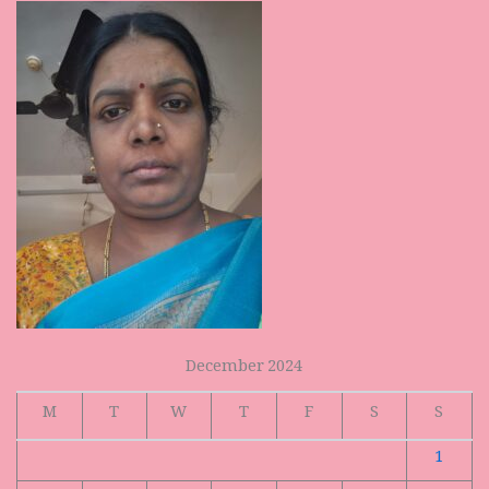
December 2024
M
T
W
T
F
S
S
1