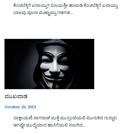
ಕೆಂಚಬೆಕ್ಕಿಗೆ ಏನಾಯ್ತು? ವಿಜಯಶ್ರೀ ಹಾಲಾಡಿ ಕೆಂಚಬೆಕ್ಕಿಗೆ ಏನಾಯ್ತು
ಬಾಲವು ಪೂರಾ ಮಣ್ಣಾಯ್ತು ಗಡಗಡ…
ಮುಖವಾಡ
October 20, 2019
ದಾಕ್ಷಾಯಣಿ ನಾಗರಾಜ್ ಮತ್ತೆ ಮುಸ್ಸಂಜೆಯಲಿ ಮುಸುಕಿನ ಗುದ್ದಾಟ
ಆಗಷ್ಟೇ ಮುದ್ದೆಯಾದ ಹಾಸಿಗೆಯಲಿ ನಲುಗಿದ…