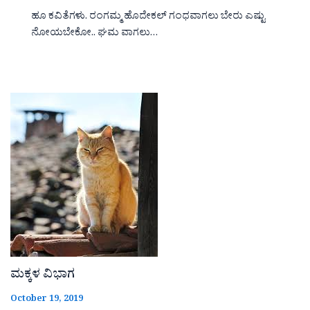
ಹೂ ಕವಿತೆಗಳು. ರಂಗಮ್ಮ ಹೊದೇಕಲ್ ಗಂಧವಾಗಲು ಬೇರು ಎಷ್ಟು
ನೋಯಬೇಕೋ.. ಘಮ ವಾಗಲು…
ಮಕ್ಕಳ ವಿಭಾಗ
October 19, 2019