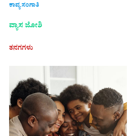
ಕಾವ್ಯ ಸಂಗಾತಿ
ವ್ಯಾಸ ಜೋಶಿ
ತನಗಗಳು