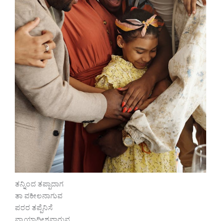
ತನ್ನಿಂದ ತಪ್ಪಾದಾಗ
ತಾ ವಕೀಲನಾಗುವ
ಪರರ ತಪ್ಪೆನಿಸೆ