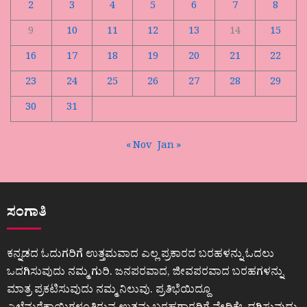
2
3
4
5
6
7
8
9
10
11
12
13
14
15
16
17
18
19
20
21
22
23
24
25
26
27
28
29
30
31
« Nov
Jan »
ಸಂಗಾತಿ
ಕನ್ನಡದ ಓದುಗರಿಗೆ ಉತ್ತಮವಾದ ಎಲ್ಲ ಪ್ರಕಾರದ ಬರಹಳನ್ನು ಓದಲು
ಒದಗಿಸುವುದು ನಮ್ಮ ಗುರಿ. ಜನಪರವಾದ, ಜೀವಪರವಾದ ಬರಹಗಳನ್ನು
ಮಾತ್ರ ಪ್ರಕಟಿಸುವುದು ನಮ್ಮ ನಿಲುವು. ಪ್ರತಿಭೆಯಿದ್ದೂ