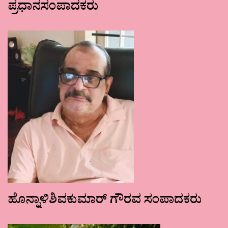
ಪ್ರಧಾನಸಂಪಾದಕರು
ಹೊನ್ನಾಳಿಶಿವಕುಮಾರ್ ಗೌರವ ಸಂಪಾದಕರು