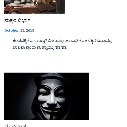
ಮಕ್ಕಳ ವಿಭಾಗ
October 19, 2019
ಕೆಂಚಬೆಕ್ಕಿಗೆ ಏನಾಯ್ತು? ವಿಜಯಶ್ರೀ ಹಾಲಾಡಿ ಕೆಂಚಬೆಕ್ಕಿಗೆ ಏನಾಯ್ತು
ಬಾಲವು ಪೂರಾ ಮಣ್ಣಾಯ್ತು ಗಡಗಡ…