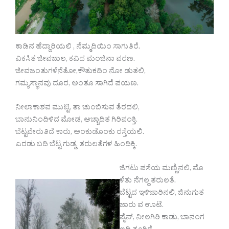
ಕಾಡಿನ ಹೆದ್ದಾರಿಯಲಿ , ನೆಮ್ಮದಿಯಿಂ ಸಾಗುತಿರೆ.
ವಿಕಸಿತ ಜೀವಜಾಲ, ಕವಿದ ಮಂಜಿನಾ ವರಣ.
ಜೀವಜಂತುಗಳೆನೆತೋ,ಕೌತುಕದಿಂ ನೋ ಡುತಲಿ,
ಗಮ್ಯಸ್ಥಾನವು ದೂರ, ಅಂತೂ ಸಾಗಿದೆ ಪಯಣ.
ನೀಲಾಕಾಶವ ಮುಟ್ಟಿ, ತಾ ಚುಂಬಿಸುವ ತೆರದಲಿ,
ಬಾನುನಿಂದಿಳಿದ ಮೋಡ, ಅಚ್ಚಾದಿತ ಗಿರಿಪಂಕ್ತಿ.
ಬೆಟ್ಟವೇರುತಿದೆ ಕಾರು, ಅಂಕುಡೊಂಕು ರಸ್ತೆಯಲಿ.
ಎರಡು ಬದಿ ಬೆಟ್ಟ ಗುಡ್ಡ, ತರುಲತೆಗಳ ಹಿಂದಿಕ್ಕಿ.
ಜಿಗಟು ಪಸೆಯ ಮಣ್ಣಿನಲಿ, ಮೊ
ಳೆತು ನೆಗಲ್ದ ತರುಲತೆ.
ಬೆಟ್ಟದ ಇಳಿಜಾರಿನಲಿ, ಜಿನುಗುತ
ಜಾರು ವ ಊಟೆ.
ಪೈನ್, ನೀಲಗಿರಿ ಕಾಡು, ಬಾನಂಗ