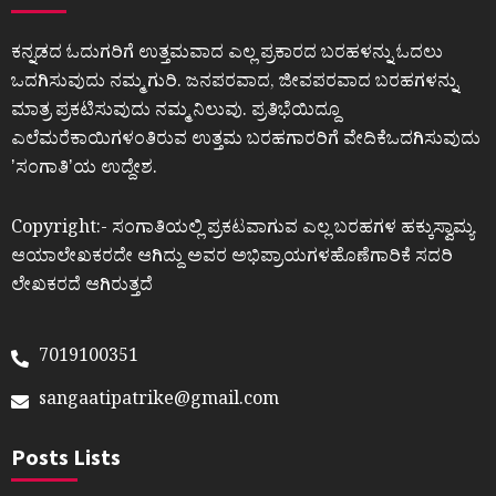
ಕನ್ನಡದ ಓದುಗರಿಗೆ ಉತ್ತಮವಾದ ಎಲ್ಲ ಪ್ರಕಾರದ ಬರಹಳನ್ನು ಓದಲು
ಒದಗಿಸುವುದು ನಮ್ಮ ಗುರಿ. ಜನಪರವಾದ, ಜೀವಪರವಾದ ಬರಹಗಳನ್ನು
ಮಾತ್ರ ಪ್ರಕಟಿಸುವುದು ನಮ್ಮ ನಿಲುವು. ಪ್ರತಿಭೆಯಿದ್ದೂ
ಎಲೆಮರೆಕಾಯಿಗಳಂತಿರುವ ಉತ್ತಮ ಬರಹಗಾರರಿಗೆ ವೇದಿಕೆಒದಗಿಸುವುದು
ʼಸಂಗಾತಿʼಯ ಉದ್ದೇಶ.
Copyright:- ಸಂಗಾತಿಯಲ್ಲಿ ಪ್ರಕಟವಾಗುವ ಎಲ್ಲ ಬರಹಗಳ ಹಕ್ಕುಸ್ವಾಮ್ಯ
ಆಯಾಲೇಖಕರದೇ ಆಗಿದ್ದು ಅವರ ಅಭಿಪ್ರಾಯಗಳಹೊಣೆಗಾರಿಕೆ ಸದರಿ
ಲೇಖಕರದೆ ಆಗಿರುತ್ತದೆ
7019100351
sangaatipatrike@gmail.com
Posts Lists