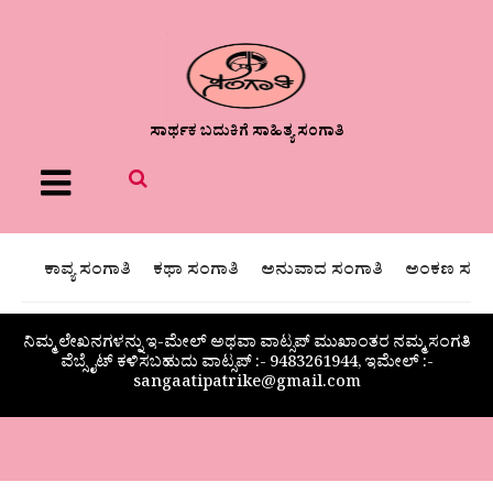
ಸಾರ್ಥಕ ಬದುಕಿಗೆ ಸಾಹಿತ್ಯ ಸಂಗಾತಿ
Menu
ಕಾವ್ಯ ಸಂಗಾತಿ
ಕಥಾ ಸಂಗಾತಿ
ಅನುವಾದ ಸಂಗಾತಿ
ಅಂಕಣ ಸಂಗಾ
ನಿಮ್ಮ ಲೇಖನಗಳನ್ನು ಇ-ಮೇಲ್ ಅಥವಾ ವಾಟ್ಸಪ್ ಮುಖಾಂತರ ನಮ್ಮ ಸಂಗತಿ
ವೆಬ್ಸೈಟ್ ಕಳಿಸಬಹುದು ವಾಟ್ಸಪ್‌ :- 9483261944, ಇಮೇಲ್ :-
sangaatipatrike@gmail.com