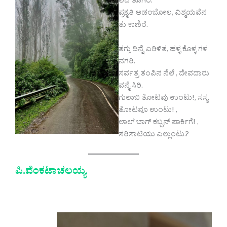
ಲದಿ ತೂಗಿರೆ.
ಪ್ರಕೃತಿ ಆಡಂಬೋಲ, ವಿಶ್ಮಯವೆನ
ತು ಕಾಣಿರೆ.
ತಗ್ಗು ದಿನ್ನೆ ಏರಿಳಿತ, ಹಳ್ಳ ಕೊಳ್ಳ ಗಳ
ನಗರಿ.
ಸರ್ವತ್ರ ತಂಪಿನ ನೆಲೆ , ದೇವದಾರು
ವನೈಸಿರಿ.
ಗುಲಾಬಿ ತೋಟವು ಉಂಟು!, ಸಸ್ಯ
ತೋಟವೂ ಉಂಟು! ,
ಲಾಲ್ ಬಾಗ್ ಕಬ್ಬನ್ ಪಾರ್ಕಿಗೆ! ,
ಸರಿಸಾಟಿಯು ಎಲ್ಲುಂಟು.?
ಪಿ.ವೆಂಕಟಾಚಲಯ್ಯ
.