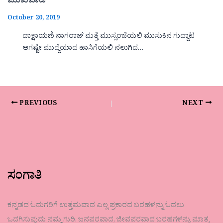
ಮುಖವಾಡ
October 20, 2019
ದಾಕ್ಷಾಯಣಿ ನಾಗರಾಜ್ ಮತ್ತೆ ಮುಸ್ಸಂಜೆಯಲಿ ಮುಸುಕಿನ ಗುದ್ದಾಟ
ಆಗಷ್ಟೇ ಮುದ್ದೆಯಾದ ಹಾಸಿಗೆಯಲಿ ನಲುಗಿದ…
PREVIOUS
NEXT
ಸಂಗಾತಿ
ಕನ್ನಡದ ಓದುಗರಿಗೆ ಉತ್ತಮವಾದ ಎಲ್ಲ ಪ್ರಕಾರದ ಬರಹಳನ್ನು ಓದಲು
ಒದಗಿಸುವುದು ನಮ್ಮ ಗುರಿ. ಜನಪರವಾದ, ಜೀವಪರವಾದ ಬರಹಗಳನ್ನು ಮಾತ್ರ