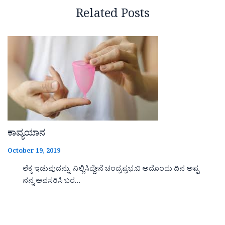
Related Posts
ಕಾವ್ಯಯಾನ
October 19, 2019
ಲೆಕ್ಕ ಇಡುವುದನ್ನು ನಿಲ್ಲಿಸಿದ್ದೇನೆ ಚಂದ್ರಪ್ರಭ.ಬಿ ಅದೊಂದು ದಿನ ಅಪ್ಪ
ನನ್ನ ಅವಸರಿಸಿ ಬರ…