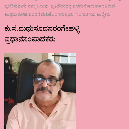
ಪ್ರಕಟಿಸುವುದು ನಮ್ಮ ನಿಲುವು. ಪ್ರತಿಭೆಯಿದ್ದೂ ಎಲೆಮರೆಕಾಯಿಗಳಂತಿರುವ
ಉತ್ತಮ ಬರಹಗಾರರಿಗೆ ವೇದಿಕೆಒದಗಿಸುವುದು ʼಸಂಗಾತಿʼಯ ಉದ್ದೇಶ.
ಕು.ಸ.ಮಧುಸೂದನರಂಗೇಹಳ್ಳಿ
ಪ್ರಧಾನಸಂಪಾದಕರು