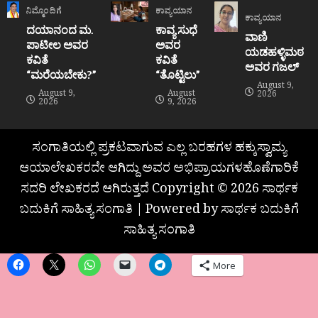
ನಿಮ್ಮೊಂದಿಗೆ
ಕಾವ್ಯಯಾನ
ಕಾವ್ಯಯಾನ
ದಯಾನಂದ ಮ.
ಕಾವ್ಯ ಸುಧೆ
ವಾಣಿ
ಪಾಟೀಲ ಅವರ
ಅವರ
ಯಡಹಳ್ಳಿಮಠ
ಕವಿತೆ
ಕವಿತೆ
ಅವರ ಗಜಲ್
“ಮರೆಯಬೇಕು?”
“ತೊಟ್ಟಿಲು”
August 9,
August 9,
August
2026
2026
9, 2026
ಸಂಗಾತಿಯಲ್ಲಿ ಪ್ರಕಟವಾಗುವ ಎಲ್ಲ ಬರಹಗಳ ಹಕ್ಕುಸ್ವಾಮ್ಯ
ಆಯಾಲೇಖಕರದೇ ಆಗಿದ್ದು ಅವರ ಅಭಿಪ್ರಾಯಗಳಹೊಣೆಗಾರಿಕೆ
ಸದರಿ ಲೇಖಕರದೆ ಆಗಿರುತ್ತದೆ Copyright © 2026 ಸಾರ್ಥಕ
ಬದುಕಿಗೆ ಸಾಹಿತ್ಯ ಸಂಗಾತಿ | Powered by ಸಾರ್ಥಕ ಬದುಕಿಗೆ
ಸಾಹಿತ್ಯ ಸಂಗಾತಿ
More