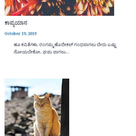
ಕಾವ್ಯಯಾನ
October 19, 2019
ಹೂ ಕವಿತೆಗಳು. ರಂಗಮ್ಮ ಹೊದೇಕಲ್ ಗಂಧವಾಗಲು ಬೇರು ಎಷ್ಟು
ನೋಯಬೇಕೋ.. ಘಮ ವಾಗಲು…