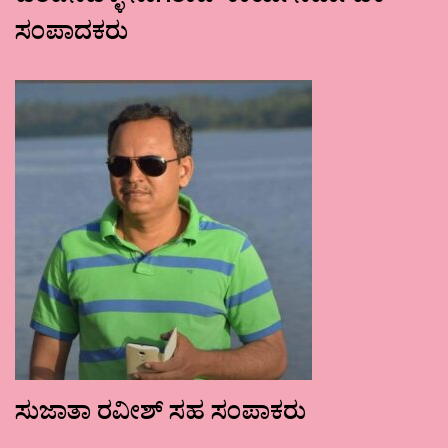
ಸಂಪಾದಕರು
ಸುಜಾತಾ ರವೀಶ್ ಸಹ ಸಂಪಾಕರು