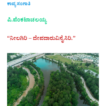
ಕಾವ್ಯ ಸಂಗಾತಿ
ಪಿ.ವೆಂಕಟಾಚಲಯ್ಯ
“ನೀಲಗಿರಿ – ದೇವದಾರುವಿನೈಸಿರಿ.”