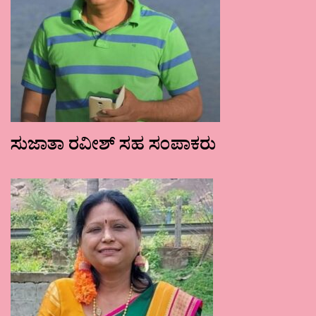
ಸುಜಾತಾ ರವೀಶ್ ಸಹ ಸಂಪಾಕರು