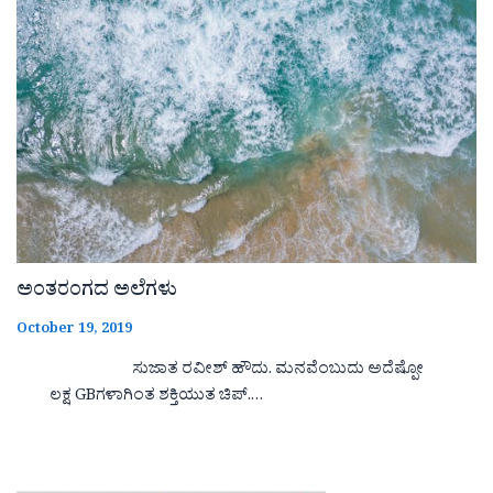
ಅಂತರಂಗದ ಅಲೆಗಳು
October 19, 2019
ಸುಜಾತ ರವೀಶ್ ಹೌದು. ಮನವೆಂಬುದು ಅದೆಷ್ಪೋ
ಲಕ್ಷ GBಗಳಾಗಿಂತ ಶಕ್ತಿಯುತ ಚಿಪ್.…