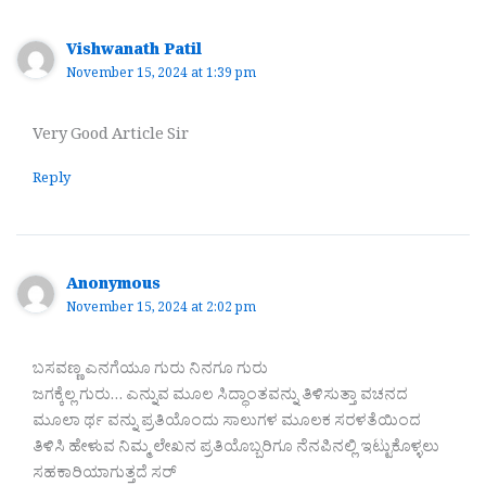
Vishwanath Patil
November 15, 2024 at 1:39 pm
Very Good Article Sir
Reply
Anonymous
November 15, 2024 at 2:02 pm
ಬಸವಣ್ಣ ಎನಗೆಯೂ ಗುರು ನಿನಗೂ ಗುರು
ಜಗಕ್ಕೆಲ್ಲ ಗುರು… ಎನ್ನುವ ಮೂಲ ಸಿದ್ಧಾಂತವನ್ನು ತಿಳಿಸುತ್ತಾ ವಚನದ
ಮೂಲಾ ರ್ಥ ವನ್ನು ಪ್ರತಿಯೊಂದು ಸಾಲುಗಳ ಮೂಲಕ ಸರಳತೆಯಿಂದ
ತಿಳಿಸಿ ಹೇಳುವ ನಿಮ್ಮ ಲೇಖನ ಪ್ರತಿಯೊಬ್ಬರಿಗೂ ನೆನಪಿನಲ್ಲಿ ಇಟ್ಟುಕೊಳ್ಳಲು
ಸಹಕಾರಿಯಾಗುತ್ತದೆ ಸರ್