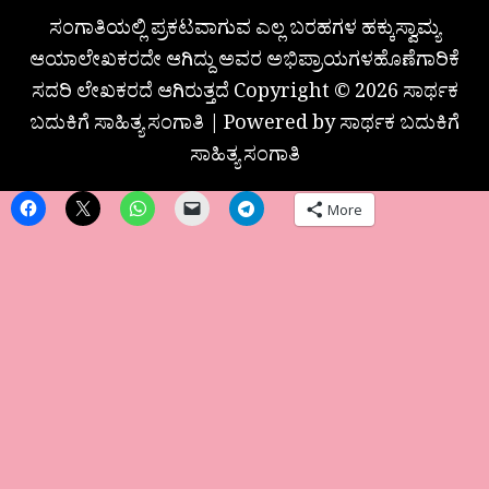
ಸಂಗಾತಿಯಲ್ಲಿ ಪ್ರಕಟವಾಗುವ ಎಲ್ಲ ಬರಹಗಳ ಹಕ್ಕುಸ್ವಾಮ್ಯ
ಆಯಾಲೇಖಕರದೇ ಆಗಿದ್ದು ಅವರ ಅಭಿಪ್ರಾಯಗಳಹೊಣೆಗಾರಿಕೆ
ಸದರಿ ಲೇಖಕರದೆ ಆಗಿರುತ್ತದೆ Copyright © 2026 ಸಾರ್ಥಕ
ಬದುಕಿಗೆ ಸಾಹಿತ್ಯ ಸಂಗಾತಿ | Powered by ಸಾರ್ಥಕ ಬದುಕಿಗೆ
ಸಾಹಿತ್ಯ ಸಂಗಾತಿ
More