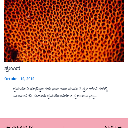
ಪ್ರಬಂದ
October 19, 2019
ಶ್ರಮಜೀವಿ ಜೇನ್ನೊಣಗಳು ನಾಗರಾಜ ಮಸೂತಿ ಶ್ರಮಜೀವಿಗಳಲ್ಲಿ
ಒಂದಾದ ಜೇನುಹುಳು ಶ್ರಮದಿಂದಲೇ ತನ್ನ ಆಯಸ್ಸನ್ನು…