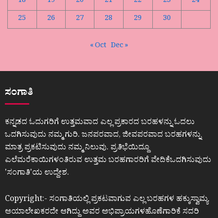
18
19
20
21
22
23
24
25
26
27
28
29
30
« Oct
Dec »
ಸಂಗಾತಿ
ಕನ್ನಡದ ಓದುಗರಿಗೆ ಉತ್ತಮವಾದ ಎಲ್ಲ ಪ್ರಕಾರದ ಬರಹಳನ್ನು ಓದಲು
ಒದಗಿಸುವುದು ನಮ್ಮ ಗುರಿ. ಜನಪರವಾದ, ಜೀವಪರವಾದ ಬರಹಗಳನ್ನು
ಮಾತ್ರ ಪ್ರಕಟಿಸುವುದು ನಮ್ಮ ನಿಲುವು. ಪ್ರತಿಭೆಯಿದ್ದೂ
ಎಲೆಮರೆಕಾಯಿಗಳಂತಿರುವ ಉತ್ತಮ ಬರಹಗಾರರಿಗೆ ವೇದಿಕೆಒದಗಿಸುವುದು
ʼಸಂಗಾತಿʼಯ ಉದ್ದೇಶ.
Copyright:- ಸಂಗಾತಿಯಲ್ಲಿ ಪ್ರಕಟವಾಗುವ ಎಲ್ಲ ಬರಹಗಳ ಹಕ್ಕುಸ್ವಾಮ್ಯ
ಆಯಾಲೇಖಕರದೇ ಆಗಿದ್ದು ಅವರ ಅಭಿಪ್ರಾಯಗಳಹೊಣೆಗಾರಿಕೆ ಸದರಿ