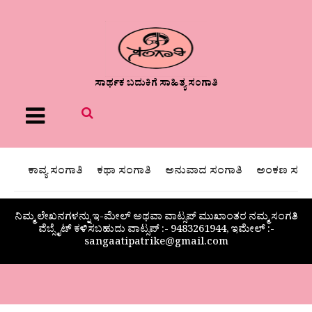
ಸಾರ್ಥಕ ಬದುಕಿಗೆ ಸಾಹಿತ್ಯ ಸಂಗಾತಿ
Menu
ಕಾವ್ಯ ಸಂಗಾತಿ
ಕಥಾ ಸಂಗಾತಿ
ಅನುವಾದ ಸಂಗಾತಿ
ಅಂಕಣ ಸಂಗಾ
ನಿಮ್ಮ ಲೇಖನಗಳನ್ನು ಇ-ಮೇಲ್ ಅಥವಾ ವಾಟ್ಸಪ್ ಮುಖಾಂತರ ನಮ್ಮ ಸಂಗತಿ
ವೆಬ್ಸೈಟ್ ಕಳಿಸಬಹುದು ವಾಟ್ಸಪ್‌ :- 9483261944, ಇಮೇಲ್ :-
sangaatipatrike@gmail.com