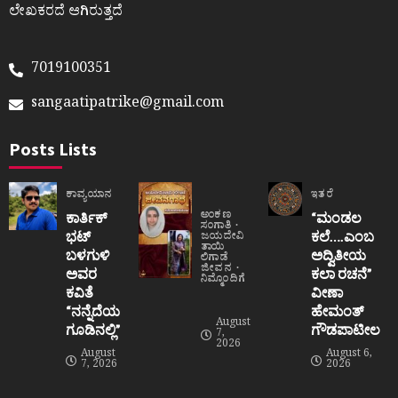
ಲೇಖಕರದೆ ಆಗಿರುತ್ತದೆ
7019100351
sangaatipatrike@gmail.com
Posts Lists
ಕಾವ್ಯಯಾನ
ಇತರೆ
ಅಂಕಣ
ಕಾರ್ತಿಕ್
“ಮಂಡಲ
ಸಂಗಾತಿ
ಭಟ್
ಕಲೆ….ಎಂಬ
ಜಯದೇವಿ
ತಾಯಿ
ಬಳಗುಳಿ
ಅದ್ವಿತೀಯ
ಲಿಗಾಡೆ
ಜೀವನ
ಅವರ
ಕಲಾ ರಚನೆ”‌
ನಿಮ್ಮೊಂದಿಗೆ
ಕವಿತೆ
ವೀಣಾ
“ನನ್ನೆದೆಯ
ಹೇಮಂತ್‌
August
ಗೂಡಿನಲ್ಲಿ”
ಗೌಡಪಾಟೀಲ
7,
2026
August
August 6,
7, 2026
2026