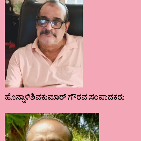
ಹೊನ್ನಾಳಿಶಿವಕುಮಾರ್ ಗೌರವ ಸಂಪಾದಕರು