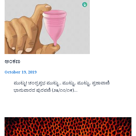
ಅಂಕಣ
October 19, 2019
ಮುಟ್ಟು! ಚಂದ್ರಪ್ರಭ ಮುಟ್ಟು .. ಮುಟ್ಟು.. ಮುಟ್ಟು.. ಪ್ರಜಾವಾಣಿ
ಭಾನುವಾರದ ಪುರವಣಿ (೨೩/೧೦/೧೯)…