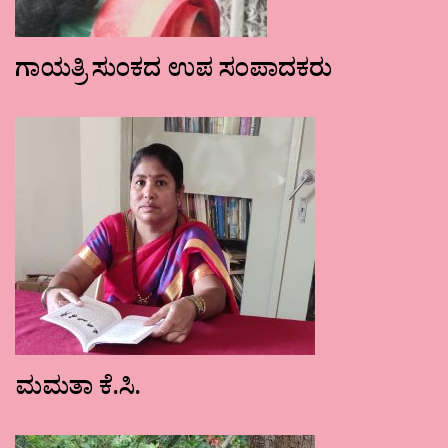
ಗಾಯತ್ರಿ ಸುಂಕದ ಉಪ ಸಂಪಾದಕರು
ಮಮತಾ ಕೆ.ಸಿ.