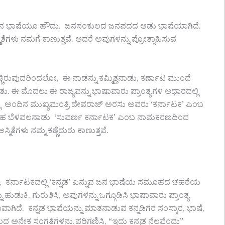
ಮ್ಮ ಜನ ಭಾಷೆಯೂ ಹೌದು. ಜನಸಂಕುಲದ ಜನಪದದ ಆಡು ಭಾಷೆಯಾಗಿದೆ.
ಿತೆಗಳು ನಮಗೆ ಕಾಣುತ್ತವೆ. ಆದರೆ ಅವುಗಳನ್ನು ಪ್ರೋತ್ಸಾಹಿಸುವ
ೆಚ್ಚಿರುವುದರಿಂದಲೋ, ಈ ನಾಡನ್ನು ಕಮ್ಮಿತ್ತನಾಡು, ಕರ್ಣಾಟ ಮುಂದೆ
ಈ ಮೊದಲು ಈ ರಾಜ್ಯವನ್ನು ಭಾಷಾವಾರು ಪ್ರಾಂತ್ಯಗಳ ಆಧಾರದಲ್ಲಿ
್ಲಿ ಅಂದಿನ ಮುಖ್ಯಮಂತ್ರಿ ದೇವರಾಜ್ ಅರಸು ಅವರು ‘ಕರ್ನಾಟಕ’ ಎಂಬ
ಂತಹ ಬೆಳವಲನಾಡು ‘ಸುವರ್ಣ ಕರ್ನಾಟಕ’ ಎಂಬ ನಾಮಕರಣದಿಂದ
ಮಿತೆಗಳು ನಮ್ಮ ಕಣ್ಣೆದುರು ಕಾಣುತ್ತವೆ.
ು, ಕರ್ನಾಟಕದಲ್ಲಿ ‘ಕನ್ನಡ’ ಎನ್ನುವ ಜನ ಭಾಷೆಯ ಸಮೂಹದ ಚಹರೆಯ
ು ಹುಡುಕಿ, ಗುರುತಿಸಿ, ಅವುಗಳನ್ನು ಒಗ್ಗೂಡಿಸಿ ಭಾಷಾವಾರು ಪ್ರಾಂತ್ಯ
. ಕನ್ನಡ ಭಾಷೆಯನ್ನು ಮಾತನಾಡುವ ಕನ್ನಡಿಗರ ಸಂಸ್ಕಾರ, ಭಾಷೆ,
ದ ಅನೇಕ ಸಂಗತಿಗಳನ್ನು ಪರಿಗಣಿಸಿ, “ಇದು ಕನ್ನಡ ನೆಲವೆಂದು”