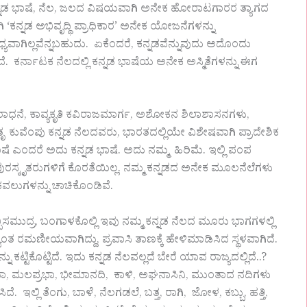
ನ್ನಡ ಭಾಷೆ, ನೆಲ, ಜಲದ ವಿಷಯವಾಗಿ ಅನೇಕ ಹೋರಾಟಗಾರರ ತ್ಯಾಗದ
ಿ ‘ಕನ್ನಡ ಅಭಿವೃದ್ಧಿ ಪ್ರಾಧಿಕಾರ’ ಅನೇಕ ಯೋಜನೆಗಳನ್ನು
ಾಗಿಲ್ಲವೆನ್ನಬಹುದು. ಏಕೆಂದರೆ, ಕನ್ನಡವೆನ್ನುವುದು ಅದೊಂದು
ೆ. ಕರ್ನಾಟಕ ನೆಲದಲ್ಲಿ ಕನ್ನಡ ಭಾಷೆಯ ಅನೇಕ ಅಸ್ಮಿತೆಗಳನ್ನು ಈಗ
ಡರರಾಧನೆ, ಕಾವ್ಯಕೃತಿ ಕವಿರಾಜಮಾರ್ಗ, ಅಶೋಕನ ಶಿಲಾಶಾಸನಗಳು,
ುವೆಂಪು ಕನ್ನಡ ನೆಲದವರು, ಭಾರತದಲ್ಲಿಯೇ ವಿಶೇಷವಾಗಿ ಪ್ರಾದೇಶಿಕ
 ಭಾಷೆ ಎಂದರೆ ಅದು ಕನ್ನಡ ಭಾಷೆ. ಅದು ನಮ್ಮ ಹಿರಿಮೆ. ಇಲ್ಲಿ ಪಂಪ
ರಶಸ್ತಿ ಪುರಸ್ಕೃತರುಗಳಿಗೆ ಕೊರತೆಯಿಲ್ಲ. ನಮ್ಮ ಕನ್ನಡದ ಅನೇಕ ಮೂಲನೆಲೆಗಳು
ಕವಲುಗಳನ್ನು ಚಾಚಿಕೊಂಡಿವೆ.
ಸಮುದ್ರ, ಬಂಗಾಳಕೊಲ್ಲಿ ಇವು ನಮ್ಮ ಕನ್ನಡ ನೆಲದ ಮೂರು ಭಾಗಗಳಲ್ಲಿ
 ರಮಣೀಯವಾಗಿದ್ದು, ಪ್ರವಾಸಿ ತಾಣಕ್ಕೆ ಹೇಳಿಮಾಡಿಸಿದ ಸ್ಥಳವಾಗಿದೆ.
್ಟಿಕೊಟ್ಟಿದೆ. ಇದು ಕನ್ನಡ ನೆಲವಲ್ಲದೆ ಬೇರೆ ಯಾವ ರಾಜ್ಯದಲ್ಲಿದೆ..?
್ರಭಾ, ಮಲಪ್ರಭಾ, ಭೀಮಾನದಿ, ಕಾಳಿ, ಅಘನಾಸಿನಿ, ಮುಂತಾದ ನದಿಗಳು
ೆ. ಇಲ್ಲಿ ತೆಂಗು, ಬಾಳೆ, ನೆಲಗಡಲೆ, ಬತ್ತ, ರಾಗಿ, ಜೋಳ, ಕಬ್ಬು, ಹತ್ತಿ,