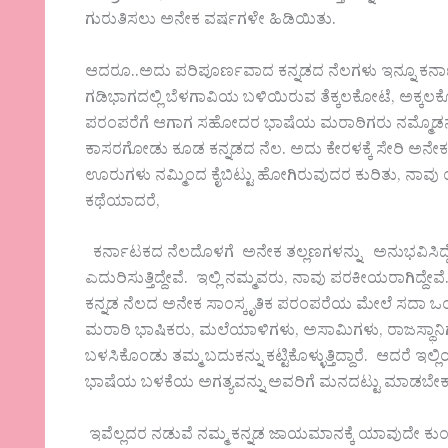
ಗುರುತಿಸಲು ಅನೇಕ ವರ್ಷಗಳೇ ಹಿಡಿಯಿತು.
ಆದರೂ..ಅದು ಪರಿಪೂರ್ಣವಾದ ಕನ್ನಡದ ನೆಲಗಳು ಇನ್ನೂ ಕರ್ನಾಟ
ಗಡಿಭಾಗದಲ್ಲಿ ಬೆಳಗಾವಿಯ ಬಳಿಯಿರುವ ತೆಕ್ಕಲಕೋಟೆ, ಅಕ್ಕಲ
ಪರಂಪರೆಗೆ ಆಗಾಗ ಸಹೋದರ ಭಾಷೆಯ ಮರಾಠಿಗರು ನಮ್ಮೊಡನೆ ತಕರ
ಕಾಸರಗೋಡು ಕೂಡ ಕನ್ನಡದ ನೆಲ. ಅದು ಕೇರಳಕ್ಕೆ ಸೇರಿ ಅನೇಕ
ಊರುಗಳು ನಮ್ಮಿಂದ ಕೈಬಿಟ್ಟು ಹೋಗಿರುವುದರ ಕುರಿತು, ನಾವು
ಕಥೆಯಾದರೆ,
ಕರ್ನಾಟಕದ ನೆಲದೊಳಗೆ ಅನೇಕ ತಲ್ಲಣಗಳನ್ನು ಅನುಭವಿಸಿದ್ದೇವ
ಎದುರಿಸುತ್ತಿದ್ದೇವೆ. ಇಲ್ಲಿ ನಮ್ಮವರು, ನಾವು ಪರಕೀಯರಾಗಿದ್ದೇವ
ಕನ್ನಡ ನೆಲದ ಅನೇಕ ಸಾಂಸ್ಕೃತಿಕ ಪರಂಪರೆಯ ಮೇಲೆ ಸದಾ ಒಂದಿಲ
ಮರಾಠಿ ಭಾಷಿಕರು, ಮಲೆಯಾಳಿಗಳು, ಅಸಾಮಿಗಳು, ರಾಜಸ್ಥಾನಿಗಳು
ಬಳಸಿಕೊಂಡು ತಮ್ಮ ಬದುಕನ್ನು ಕಟ್ಟಿಕೊಳ್ಳುತ್ತಿದ್ದಾರೆ. ಆದರೆ ಇಲ
ಭಾಷೆಯ ಬಳಕೆಯ ಅಗತ್ಯವನ್ನು ಅವರಿಗೆ ಮನದಟ್ಟು ಮಾಡಬೇಕಾ
ಇವೆಲ್ಲದರ ನಡುವೆ ನಮ್ಮ ಕನ್ನಡ ಜಾಯಮಾನಕ್ಕೆ ಯಾವುದೇ ಕುಂದ