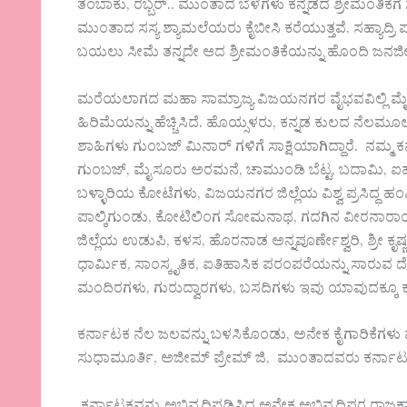
ತಂಬಾಕು, ರಬ್ಬರ್.. ಮುಂತಾದ ಬೆಳೆಗಳು ಕನ್ನಡದ ಶ್ರೀಮಂತಿಕೆಗೆ
ಮುಂತಾದ ಸಸ್ಯ ಶ್ಯಾಮಲೆಯರು ಕೈಬೀಸಿ ಕರೆಯುತ್ತವೆ. ಸಹ್ಯಾದ್ರಿ 
ಬಯಲು ಸೀಮೆ ತನ್ನದೇ ಆದ ಶ್ರೀಮಂತಿಕೆಯನ್ನು ಹೊಂದಿ ಜನಜೀವನಕ
ಮರೆಯಲಾಗದ ಮಹಾ ಸಾಮ್ರಾಜ್ಯ ವಿಜಯನಗರ ವೈಭವವಿಲ್ಲಿ ಮೈ
ಹಿರಿಮೆಯನ್ನು ಹೆಚ್ಚಿಸಿದೆ. ಹೊಯ್ಸಳರು, ಕನ್ನಡ ಕುಲದ ನೆಲಮೂಲದ 
ಶಾಹಿಗಳು ಗುಂಬಜ್ ಮಿನಾರ್ ಗಳಿಗೆ ಸಾಕ್ಷಿಯಾಗಿದ್ದಾರೆ. ನಮ
ಗುಂಬಜ್, ಮೈಸೂರು ಅರಮನೆ, ಚಾಮುಂಡಿ ಬೆಟ್ಟ, ಬದಾಮಿ, ಐಹೊಳ
ಬಳ್ಳಾರಿಯ ಕೋಟೆಗಳು, ವಿಜಯನಗರ ಜಿಲ್ಲೆಯ ವಿಶ್ವ ಪ್ರಸಿದ್ಧ 
ಪಾಲ್ಕಿಗುಂಡು, ಕೋಟಿಲಿಂಗ ಸೋಮನಾಥ, ಗದಗಿನ ವೀರನಾರಾಯಣ, 
ಜಿಲ್ಲೆಯ ಉಡುಪಿ, ಕಳಸ, ಹೊರನಾಡ ಅನ್ನಪೂರ್ಣೇಶ್ವರಿ, ಶ್ರೀ
ಧಾರ್ಮಿಕ, ಸಾಂಸ್ಕೃತಿಕ, ಐತಿಹಾಸಿಕ ಪರಂಪರೆಯನ್ನು ಸಾರುವ ದ
ಮಂದಿರಗಳು, ಗುರುದ್ವಾರಗಳು, ಬಸದಿಗಳು ಇವು ಯಾವುದಕ್ಕೂ ಕಡಿ
ಕರ್ನಾಟಕ ನೆಲ ಜಲವನ್ನು ಬಳಸಿಕೊಂಡು, ಅನೇಕ ಕೈಗಾರಿಕೆಗಳು
ಸುಧಾಮೂರ್ತಿ, ಅಜೀಮ್ ಪ್ರೇಮ್ ಜಿ, ಮುಂತಾದವರು ಕರ್ನಾಟಕದ ಕ