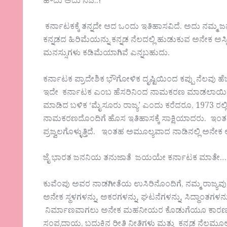
ಹೌದು ಅದು ನಿಜ..!
ಕರ್ನಾಟಕಕ್ಕೆ ತನ್ನದೇ ಆದ ಒಂದು ಇತಿಹಾಸವಿದೆ. ಅದು ನ
ಕನ್ನಡದ ಹಿರಿಮೆಯನ್ನು ಕನ್ನಡ ನೆಲದಲ್ಲಿ ಹುಡುಕುವ ಅನೇಕ ಅಸ್ಮ
ಮನಸ್ಸುಗಳು ಕಡಿಮೆಯಾಗಿವೆ ಎನ್ನಬಹುದು.
ಕರ್ನಾಟಕ ಪ್ರಾದೇಶಿಕ ಭೌಗೋಳಿಕ ದೃಷ್ಟಿಯಿಂದ ಕಪ್ಪು ನೆಲವು ಹ
ಇದೇ ಕರ್ನಾಟಕ ಎಂಬ ಹೆಸರಿನಿಂದ ನಾಮಕರಣ ಮಾಡಲಾಯಿತು. 
ಮಾಡಿದ ಬಳಿಕ ‘ಮೈಸೂರು ರಾಜ್ಯ’ ಎಂದು ಕರೆದರೂ, 1973 ರಲ
ನಾಮಕರಣದೊಂದಿಗೆ ಹೊಸ ಇತಿಹಾಸಕ್ಕೆ ಸಾಕ್ಷಿಯಾದರು. ಇ
ಪ್ರಜ್ವಲಗೊಳ್ಳುತ್ತಿದೆ. ಇಂತಹ ಅಮೂಲ್ಯವಾದ ನಾಡಿನಲ್ಲಿ ಅನೇಕ ಅಸ್
ಜೈ ಭಾರತ ಜನನಿಯ ತನುಜಾತೆ ಜಯಯೇ ಕರ್ನಾಟಕ ಮಾತೇ…
ಕುವೆಂಪು ಅವರ ನಾಡಗೀತೆಯ ಉಸಿರಿನೊಂದಿಗೆ, ನಮ್ಮ ರಾಜ್ಯವ
ಅನೇಕ ಸ್ಥಳಗಳನ್ನು, ಅಕರಗಳನ್ನು, ಘಟನೆಗಳನ್ನು, ಸಿದ್ಧಾಂತಗಳನ್ನ
ನಿರ್ಮಾಣವಾಗಲು ಅನೇಕ ಮಹನೀಯರ ಕೊಡುಗೆಯೂ ಕಾರಣವಾಗಿದೆ
ಸಂಪ್ರದಾಯ, ಬದುಕಿನ ರೀತಿ ನೀತಿಗಳು ಮತ್ತು ಕನ್ನಡ ನೆಲಮೂಲ