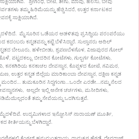
 ಸಾಕ್ಷಿಯಾಗಿವೆ. ಶ್ರೀಗಂಧ, ಬೀಟೆ, ತೇಗು, ಮಾವು, ಹಲಸು, ಬೇವು
ಪರ್ವತಗಳು ತಮ್ಮ ಹಿರಿಮೆಯನ್ನು ಹೆಚ್ಚಿಸಿದರೆ, ಉತ್ತರ ಕರ್ನಾಟಕದ
್ಕೆ ಸಾಕ್ಷಿಯಾಗಿದೆ.
ದಳೆದಿದೆ. ಮೈಸೂರಿನ ಒಡೆಯರ ಆಡಳಿತವು ಪ್ರಸಿದ್ಧಿಯ ಪರಂಪರೆಯು
ಕದಂಬರು ಕನ್ನಡವನ್ನು ಕಟ್ಟಿ ಬೆಳೆಸಿದ್ದಾರೆ. ಸುಲ್ತಾನರು ಅದಿಲ್
್ಮ ಕನ್ನಡದ ಬೇಲೂರು, ಹಳೇಬೀಡು, ಶ್ರವಣಬೆಳಗೊಳ, ವಿಜಾಪುರದ ಗೋಲ್
ೆ, ಪಟ್ಟದಕಲ್ಲು, ಬೀದರಿನ ಕೋಟೆಗಳು, ಗುಲ್ಬರ್ಗ ಕೋಟೆಗಳು,
ಹಂಪಿ, ಕನಕಗಿರಿಯ ಕನಕಾಚಲ ದೇವಸ್ಥಾನ, ಕೊಪ್ಪಳದ ಕೋಟೆ, ಗವಿಮಠ,
ಉತ್ತರ ಕನ್ನಡ ಜಿಲ್ಲೆಯ ಮಾರಿಕಾಂಬಾ ದೇವಸ್ಥಾನ, ದಕ್ಷಿಣ ಕನ್ನಡ
 ಕೃಷ್ಣ ಮಂದಿರ… ತುಮಕೂರಿನ ಸಿದ್ಧಗಂಗಾ…ಒಂದೇ ಎರಡೇ…ನಮ್ಮ ನೆಲದ
ೇವಸ್ಥಾನಗಳು, ಅಲ್ಲದೇ ಇಲ್ಲಿ ಅನೇಕ ಚರ್ಚಗಳು, ಮಸೀದಿಗಳು,
ಮೆಯಿಲ್ಲದಂತೆ ತಮ್ಮ ಸೇವೆಯನ್ನು ಒದಗಿಸುತ್ತವೆ.
 ಮೈದಳೆದಿವೆ. ಉದ್ಯಮಿಗಳಾದ ಇನ್ಫೋಸಿಸ್ ನಾರಾಯಣ್ ಮೂರ್ತಿ,
ೀರ್ತಿಯನ್ನು ಬೆಳಗಿದ್ದಾರೆ.