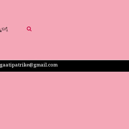
 ಬಗ್ಗೆ
 sangaatipatrike@gmail.com