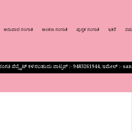
ಅನುವಾದ ಸಂಗಾತಿ
ಅಂಕಣ ಸಂಗಾತಿ
ಪುಸ್ತಕ ಸಂಗಾತಿ
ಇತರೆ
ನಮ್ಮ
ಂಗತಿ ವೆಬ್ಸೈಟ್ ಕಳಿಸಬಹುದು ವಾಟ್ಸಪ್‌ :- 9483261944, ಇಮೇಲ್ :-