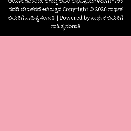
ಆಯಾಲೇಖಕರದೇ ಆಗಿದ್ದು ಅವರ ಅಭಿಪ್ರಾಯಗಳಹೊಣೆಗಾರಿಕೆ
ಸದರಿ ಲೇಖಕರದೆ ಆಗಿರುತ್ತದೆ Copyright © 2026 ಸಾರ್ಥಕ
ಬದುಕಿಗೆ ಸಾಹಿತ್ಯ ಸಂಗಾತಿ | Powered by ಸಾರ್ಥಕ ಬದುಕಿಗೆ
ಸಾಹಿತ್ಯ ಸಂಗಾತಿ