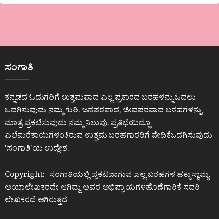
ಸಂಗಾತಿ
ಕನ್ನಡದ ಓದುಗರಿಗೆ ಉತ್ತಮವಾದ ಎಲ್ಲ ಪ್ರಕಾರದ ಬರಹಳನ್ನು ಓದಲು
ಒದಗಿಸುವುದು ನಮ್ಮ ಗುರಿ. ಜನಪರವಾದ, ಜೀವಪರವಾದ ಬರಹಗಳನ್ನು
ಮಾತ್ರ ಪ್ರಕಟಿಸುವುದು ನಮ್ಮ ನಿಲುವು. ಪ್ರತಿಭೆಯಿದ್ದೂ
ಎಲೆಮರೆಕಾಯಿಗಳಂತಿರುವ ಉತ್ತಮ ಬರಹಗಾರರಿಗೆ ವೇದಿಕೆಒದಗಿಸುವುದು
ʼಸಂಗಾತಿʼಯ ಉದ್ದೇಶ.
Copyright:- ಸಂಗಾತಿಯಲ್ಲಿ ಪ್ರಕಟವಾಗುವ ಎಲ್ಲ ಬರಹಗಳ ಹಕ್ಕುಸ್ವಾಮ್ಯ
ಆಯಾಲೇಖಕರದೇ ಆಗಿದ್ದು ಅವರ ಅಭಿಪ್ರಾಯಗಳಹೊಣೆಗಾರಿಕೆ ಸದರಿ
ಲೇಖಕರದೆ ಆಗಿರುತ್ತದೆ