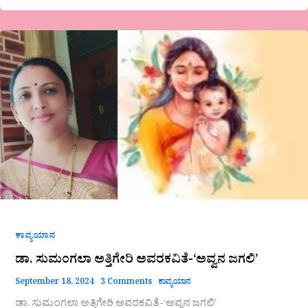
ಡಾ.
ಸುಮಂಗಲಾ
ಅತ್ತಿಗೇರಿ
ಅವರಕವಿತೆ-‘ಅವ್ವನ
ಜಗಲಿ’
ಕಾವ್ಯಯಾನ
ಡಾ. ಸುಮಂಗಲಾ ಅತ್ತಿಗೇರಿ ಅವರಕವಿತೆ-‘ಅವ್ವನ ಜಗಲಿ’
September 18, 2024
3 Comments
ಕಾವ್ಯಯಾನ
ಡಾ. ಸುಮಂಗಲಾ ಅತ್ತಿಗೇರಿ ಅವರಕವಿತೆ-‘ಅವ್ವನ ಜಗಲಿ’