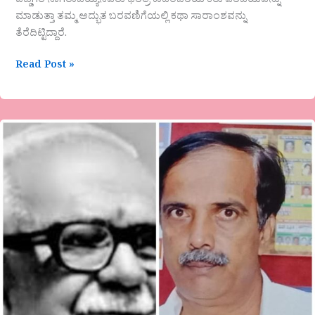
ವಡ್ಡಗೆರೆ ನಾಗರಾಜಯ್ಯನವರು ಧರಿತ್ರಿ ಕಾದಂಬರಿಯ ಕಿರು ಪರಿಚಯವನ್ನು
ಮಾಡುತ್ತಾ ತಮ್ಮ ಅದ್ಭುತ ಬರವಣಿಗೆಯಲ್ಲಿ ಕಥಾ ಸಾರಾಂಶವನ್ನು
ತೆರೆದಿಟ್ಟಿದ್ದಾರೆ.
Read Post »
ಜನಪದ
ಸಾಹಿತ್ಯ
ಸಂಗ್ರಹಕಾರರು
ಮತಿಘಟ್ಟ
ಕೃಷ್ಣಮೂರ್ತಿಯವರ
ಬಗ್ಗೆ
ಲೇಖನ-
ಗೊರೂರು
ಅನಂತರಾಜು,
ಹಾಸನ.