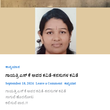
ಕಾವ್ಯಯಾನ
ಗಾಯತ್ರಿ ಎಸ್ ಕೆ ಅವರ ಕವಿತೆ-ಕನಸುಗಳ ಕವಿತೆ
September 18, 2024
Leave a Comment
ಕಾವ್ಯಯಾನ
ಗಾಯತ್ರಿ ಎಸ್ ಕೆ ಅವರ ಕವಿತೆ-ಕನಸುಗಳ ಕವಿತೆ
ಸಾಗುವೆ ಹೊರನೋಟ
ಕಲಿಸುವೆ ಪಾಠ..!!