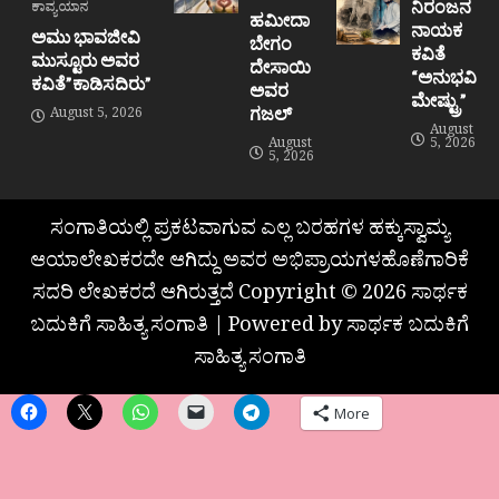
ನಿರಂಜನ
ಕಾವ್ಯಯಾನ
ಹಮೀದಾ
ನಾಯಕ
ಅಮು ಭಾವಜೀವಿ
ಬೇಗಂ
ಕವಿತೆ
ಮುಸ್ಟೂರು ಅವರ
ದೇಸಾಯಿ
“ಅನುಭವಿ
ಕವಿತೆ”ಕಾಡಿಸದಿರು”
ಅವರ
ಮೇಷ್ಟ್ರು”
ಗಜಲ್
August 5, 2026
August
August
5, 2026
5, 2026
ಸಂಗಾತಿಯಲ್ಲಿ ಪ್ರಕಟವಾಗುವ ಎಲ್ಲ ಬರಹಗಳ ಹಕ್ಕುಸ್ವಾಮ್ಯ
ಆಯಾಲೇಖಕರದೇ ಆಗಿದ್ದು ಅವರ ಅಭಿಪ್ರಾಯಗಳಹೊಣೆಗಾರಿಕೆ
ಸದರಿ ಲೇಖಕರದೆ ಆಗಿರುತ್ತದೆ Copyright © 2026 ಸಾರ್ಥಕ
ಬದುಕಿಗೆ ಸಾಹಿತ್ಯ ಸಂಗಾತಿ | Powered by ಸಾರ್ಥಕ ಬದುಕಿಗೆ
ಸಾಹಿತ್ಯ ಸಂಗಾತಿ
More