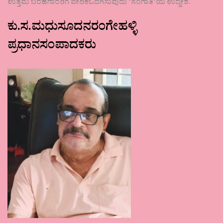
ಉತ್ತಮ ಬರಹಗಾರರಿಗೆ ವೇದಿಕೆಒದಗಿಸುವುದು ʼಸಂಗಾತಿʼಯ ಉದ್ದೇಶ.
ಕು.ಸ.ಮಧುಸೂದನರಂಗೇಹಳ್ಳಿ
ಪ್ರಧಾನಸಂಪಾದಕರು