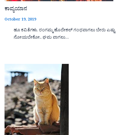
ಕಾವ್ಯಯಾನ
October 19, 2019
ಹೂ ಕವಿತೆಗಳು. ರಂಗಮ್ಮ ಹೊದೇಕಲ್ ಗಂಧವಾಗಲು ಬೇರು ಎಷ್ಟು
ನೋಯಬೇಕೋ.. ಘಮ ವಾಗಲು…