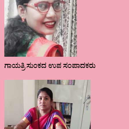
ಗಾಯತ್ರಿ ಸುಂಕದ ಉಪ ಸಂಪಾದಕರು