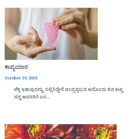
ಕಾವ್ಯಯಾನ
October 19, 2019
ಲೆಕ್ಕ ಇಡುವುದನ್ನು ನಿಲ್ಲಿಸಿದ್ದೇನೆ ಚಂದ್ರಪ್ರಭ.ಬಿ ಅದೊಂದು ದಿನ ಅಪ್ಪ
ನನ್ನ ಅವಸರಿಸಿ ಬರ…