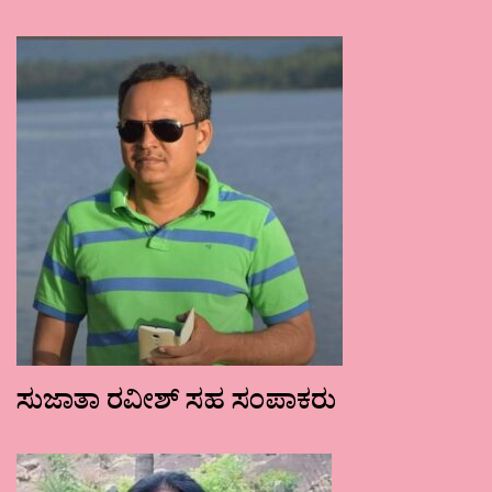
ಸುಜಾತಾ ರವೀಶ್ ಸಹ ಸಂಪಾಕರು