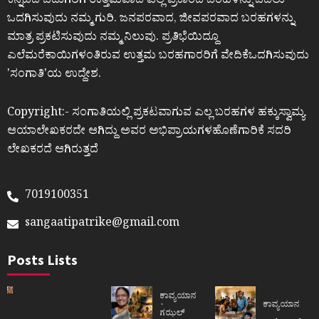
ಕನ್ನಡದ ಓದುಗರಿಗೆ ಉತ್ತಮವಾದ ಎಲ್ಲ ಪ್ರಕಾರದ ಬರಹಳನ್ನು ಓದಲು
ಒದಗಿಸುವುದು ನಮ್ಮ ಗುರಿ. ಜನಪರವಾದ, ಜೀವಪರವಾದ ಬರಹಗಳನ್ನು
ಮಾತ್ರ ಪ್ರಕಟಿಸುವುದು ನಮ್ಮ ನಿಲುವು. ಪ್ರತಿಭೆಯಿದ್ದೂ
ಎಲೆಮರೆಕಾಯಿಗಳಂತಿರುವ ಉತ್ತಮ ಬರಹಗಾರರಿಗೆ ವೇದಿಕೆಒದಗಿಸುವುದು
ʼಸಂಗಾತಿʼಯ ಉದ್ದೇಶ.
Copyright:- ಸಂಗಾತಿಯಲ್ಲಿ ಪ್ರಕಟವಾಗುವ ಎಲ್ಲ ಬರಹಗಳ ಹಕ್ಕುಸ್ವಾಮ್ಯ
ಆಯಾಲೇಖಕರದೇ ಆಗಿದ್ದು ಅವರ ಅಭಿಪ್ರಾಯಗಳಹೊಣೆಗಾರಿಕೆ ಸದರಿ
ಲೇಖಕರದೆ ಆಗಿರುತ್ತದೆ
7019100351
sangaatipatrike@gmail.com
Posts Lists
ಕಾವ್ಯಯಾನ
ಕಾವ್ಯಯಾನ
ಗಝಲ್