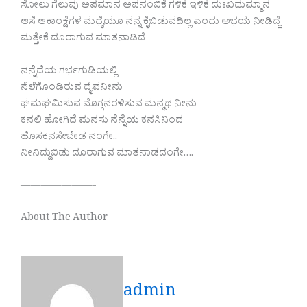
ಸೋಲು ಗೆಲುವು ಅಪಮಾನ ಅಪನಂಬಿಕೆ ಗಳಿಕೆ ಇಳಿಕೆ ದುಃಖದುಮ್ಮಾನ
ಆಸೆ ಆಕಾಂಕ್ಷೆಗಳ ಮಧ್ಯೆಯೂ ನನ್ನ ಕೈಬಿಡುವದಿಲ್ಲ ಎಂದು ಅಭಯ ನೀಡಿದ್ದೆ
ಮತ್ತೇಕೆ ದೂರಾಗುವ ಮಾತನಾಡಿದೆ
ನನ್ನೆದೆಯ ಗರ್ಭಗುಡಿಯಲ್ಲಿ
ನೆಲೆಗೊಂಡಿರುವ ದೈವನೀನು
ಘಮಘಮಿಸುವ ಮೊಗ್ಗನರಳಿಸುವ ಮನ್ಮಥ ನೀನು
ಕನಲಿ ಹೋಗಿದೆ ಮನಸು ನೆನ್ನೆಯ ಕನಸಿನಿಂದ
ಹೊಸಕನಸೇಬೇಡ ನಂಗೇ..
ನೀನಿದ್ದುಬಿಡು ದೂರಾಗುವ ಮಾತನಾಡದಂಗೇ….
———————-
About The Author
admin