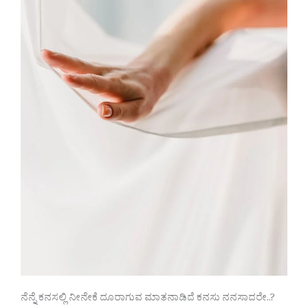
ನೆನ್ನೆ ಕನಸಲ್ಲಿ ನೀನೇಕೆ ದೂರಾಗುವ ಮಾತನಾಡಿದೆ ಕನಸು ನನಸಾದರೇ..?