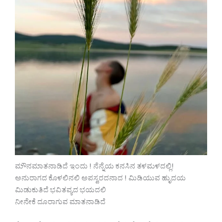
ಮೌನಮಾತನಾಡಿದೆ ಇಂದು ! ನೆನ್ನೆಯ ಕನಸಿನ ತಳಮಳದಲ್ಲಿ!
ಅನುರಾಗದ ಕೊಳಲಿನಲಿ ಅಪಸ್ವರದನಾದ ! ಮಿಡಿಯುವ ಹುೃದಯ
ಮಿಡುಕುತಿದೆ ಭವಿತವ್ಯದ ಭಯದಲಿ
ನೀನೇಕೆ ದೂರಾಗುವ ಮಾತನಾಡಿದೆ