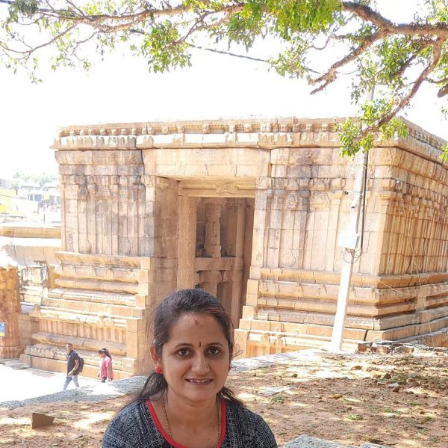
ಯಳಬೇರುರವರ
ಗಜಲ್