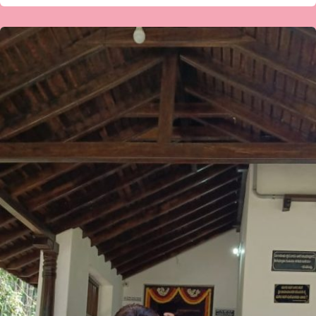
ದಾದಾಪೀರ್
ತರೀಕೆರೆಯವರ
ಕವಿತೆ-
ಎಲ್ಲ
ಬದಲಾಗಿದೆ