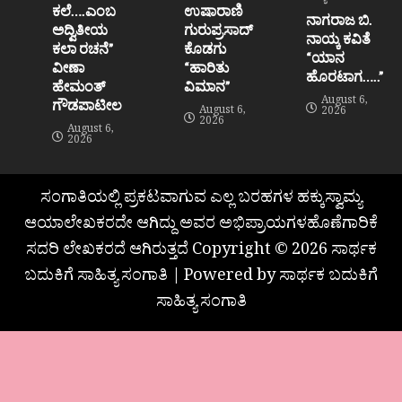
ಕಲೆ….ಎಂಬ
ಉಷಾರಾಣಿ
ನಾಗರಾಜ ಬಿ.
ಅದ್ವಿತೀಯ
ಗುರುಪ್ರಸಾದ್
ನಾಯ್ಕ ಕವಿತೆ
ಕಲಾ ರಚನೆ”‌
ಕೊಡಗು
“ಯಾನ
ವೀಣಾ
“ಹಾರಿತು
ಹೊರಟಾಗ…..”
ಹೇಮಂತ್‌
ವಿಮಾನ”
August 6,
ಗೌಡಪಾಟೀಲ
August 6,
2026
2026
August 6,
2026
ಸಂಗಾತಿಯಲ್ಲಿ ಪ್ರಕಟವಾಗುವ ಎಲ್ಲ ಬರಹಗಳ ಹಕ್ಕುಸ್ವಾಮ್ಯ
ಆಯಾಲೇಖಕರದೇ ಆಗಿದ್ದು ಅವರ ಅಭಿಪ್ರಾಯಗಳಹೊಣೆಗಾರಿಕೆ
ಸದರಿ ಲೇಖಕರದೆ ಆಗಿರುತ್ತದೆ Copyright © 2026 ಸಾರ್ಥಕ
ಬದುಕಿಗೆ ಸಾಹಿತ್ಯ ಸಂಗಾತಿ | Powered by ಸಾರ್ಥಕ ಬದುಕಿಗೆ
ಸಾಹಿತ್ಯ ಸಂಗಾತಿ