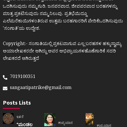
ಒದಗಿಸುವುದು ನಮ್ಮ ಗುರಿ. ಜನಪರವಾದ, ಜೀವಪರವಾದ ಬರಹಗಳನ್ನು
ಮಾತ್ರ ಪ್ರಕಟಿಸುವುದು ನಮ್ಮ ನಿಲುವು. ಪ್ರತಿಭೆಯಿದ್ದೂ
ಎಲೆಮರೆಕಾಯಿಗಳಂತಿರುವ ಉತ್ತಮ ಬರಹಗಾರರಿಗೆ ವೇದಿಕೆಒದಗಿಸುವುದು
ʼಸಂಗಾತಿʼಯ ಉದ್ದೇಶ.
Copyright:- ಸಂಗಾತಿಯಲ್ಲಿ ಪ್ರಕಟವಾಗುವ ಎಲ್ಲ ಬರಹಗಳ ಹಕ್ಕುಸ್ವಾಮ್ಯ
ಆಯಾಲೇಖಕರದೇ ಆಗಿದ್ದು ಅವರ ಅಭಿಪ್ರಾಯಗಳಹೊಣೆಗಾರಿಕೆ ಸದರಿ
ಲೇಖಕರದೆ ಆಗಿರುತ್ತದೆ
7019100351
sangaatipatrike@gmail.com
Posts Lists
ಇತರೆ
ಕಾವ್ಯಯಾನ
“ಮಂಡಲ
ಕಾವ್ಯಯಾನ