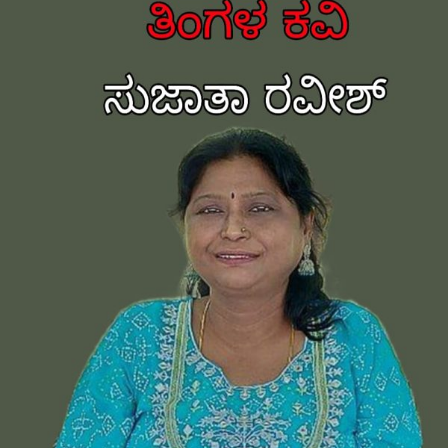
ಕವಿ-
ಕಾವ್ಯ
ಪರಿಚಯ-
ಸುಜಾತಾ
ರವೀಶ್