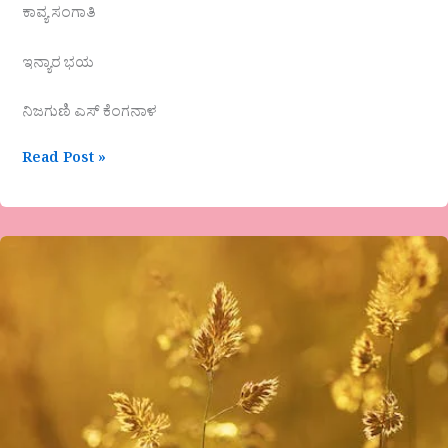
ಕಾವ್ಯ ಸಂಗಾತಿ
ಇನ್ಯಾರ ಭಯ
ನಿಜಗುಣಿ ಎಸ್ ಕೆಂಗನಾಳ
Read Post »
ವಾಣಿ
ಯಡಹಳ್ಳಿಮಠ-
ಕವಿಯನು
ಬರೀ
,,