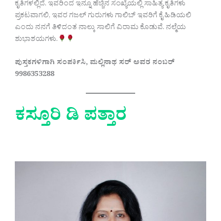
ಕೃತಿಗಳಲ್ಲಿದೆ. ಇವರಿಂದ ಇನ್ನೂ ಹೆಚ್ಚಿನ ಸಂಖ್ಯೆಯಲ್ಲಿ ಸಾಹಿತ್ಯ ಕೃತಿಗಳು
ಪ್ರಕಟವಾಗಲಿ, ಇವರ ಗಜಲ್ ಗುರುಗಳು ಗಾಲಿಬ್ ಇವರಿಗೆ ಕೈ ಹಿಡಿಯಲಿ
ಎಂದು ನನಗೆ ತಿಳಿದಂತ ನಾಲ್ಕು ಸಾಲಿಗೆ ವಿರಾಮ ಕೊಡುವೆ. ನಲ್ಮೆಯ
ಶುಭಾಶಯಗಳು.
ಪುಸ್ತಕಗಳಿಗಾಗಿ ಸಂಪರ್ಕಿಸಿ, ಮಲ್ಲಿನಾಥ ಸರ್ ಅವರ ನಂಬರ್
9986353288
ಕಸ್ತೂರಿ ಡಿ ಪತ್ತಾರ