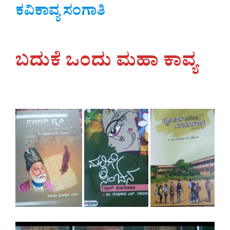
ಕವಿಕಾವ್ಯ ಸಂಗಾತಿ
ಬದುಕೆ ಒಂದು ಮಹಾ ಕಾವ್ಯ