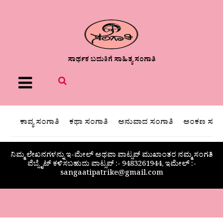
ಸಾರ್ಥಕ ಬದುಕಿಗೆ ಸಾಹಿತ್ಯ ಸಂಗಾತಿ
Menu
ಕಾವ್ಯ ಸಂಗಾತಿ
ಕಥಾ ಸಂಗಾತಿ
ಅನುವಾದ ಸಂಗಾತಿ
ಅಂಕಣ ಸಂಗಾ
ನಿಮ್ಮ ಲೇಖನಗಳನ್ನು ಇ-ಮೇಲ್ ಅಥವಾ ವಾಟ್ಸಪ್ ಮುಖಾಂತರ ನಮ್ಮ ಸಂಗತಿ
ವೆಬ್ಸೈಟ್ ಕಳಿಸಬಹುದು ವಾಟ್ಸಪ್‌ :- 9483261944, ಇಮೇಲ್ :-
sangaatipatrike@gmail.com