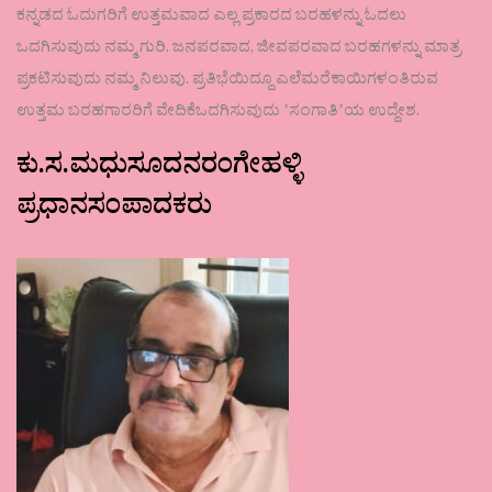
ಕನ್ನಡದ ಓದುಗರಿಗೆ ಉತ್ತಮವಾದ ಎಲ್ಲ ಪ್ರಕಾರದ ಬರಹಳನ್ನು ಓದಲು
ಒದಗಿಸುವುದು ನಮ್ಮ ಗುರಿ. ಜನಪರವಾದ, ಜೀವಪರವಾದ ಬರಹಗಳನ್ನು ಮಾತ್ರ
ಪ್ರಕಟಿಸುವುದು ನಮ್ಮ ನಿಲುವು. ಪ್ರತಿಭೆಯಿದ್ದೂ ಎಲೆಮರೆಕಾಯಿಗಳಂತಿರುವ
ಉತ್ತಮ ಬರಹಗಾರರಿಗೆ ವೇದಿಕೆಒದಗಿಸುವುದು ʼಸಂಗಾತಿʼಯ ಉದ್ದೇಶ.
ಕು.ಸ.ಮಧುಸೂದನರಂಗೇಹಳ್ಳಿ
ಪ್ರಧಾನಸಂಪಾದಕರು