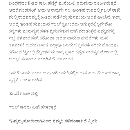
ಬಂಧನದಂತೆ ಆದ ಕಾಲ. ಹೆಣ್ಣಿಗೆ ಮನೆಯಲ್ಲಿ ಇರುವುದು ರೂಡಿಇರುತ್ತದೆ.
ಆದರೆ ಗಂಡಸರಿಗೆ ಅದು ಅಸಾದ್ಯವೇ ಸರಿ. ಅಂತಹ ಕಾಲದಲ್ಲಿ ಗಜಲ್ ರಾಣಿ
ಮಲ್ಲಿನಾಥವರನ್ನು ಕೈ ಹಿಡಿದು ನಡೆಸಿದ್ದು ಸುಸಮಯ ಅಂತ ಅನಿಸಿದೆ. ಇಲ್ಲಾ
ಅಂದ್ರೆ ಇಂತಹ ಸುಮಧುರ ಗಜಲ್ ಕೃತಿ ಬರಲು ಆಗುತ್ತಿರಲ್ಲಿಲ್ಲವೇನೋ.
ಕಷ್ಟಗಳು ಮನುಷ್ಯನ ಸತತ ಶ್ರಮಪಡುವ ಹಾಗೆ ಮಾಡುತ್ತವೆ ಎನ್ನುವದಕ್ಕೆ
ಸಾಕ್ಷಿ ತಳವಾರ ಸರ್. ಕರೋನಾ ಕಾರಣ ಧಾರುಣ ಘಟನೆಗಳು, ಮನ
ತಳಮಳಿಕೆ, ಬದುಕು ಬವಣೆ ಎಲ್ಲವೂ ಒಂದು ಚಿತ್ರದಂತೆ ಸರಿದು ಹೋದವು.
ಕರೋನ ಟೈಮಲ್ಲಿ ಮೈದಳೆದ ಈ ಕಾವ್ಯ ಪ್ರಕಾರ ಕನ್ನಡ ಸಾರಸ್ವತ ಲೋಕದಲ್ಲಿ
ಅದ್ಬುತ ಸಂಚಲನ ಮೂಡಿಸಿದೆ. ತಳವಾರರ
ಬದುಕೆ ಒಂದು ಮಹಾ ಕಾವ್ಯವಾಗಿ ಬದುಕಿನಲ್ಲಿ ಬರುವ ಏರು ಪೇರುಗಳೆ ಕಾವ್ಯ
ಸೃಷ್ಟಿಗೆ ಸರಕುಗಳಾಗಿವೆ.
55 ..ನೆ ಗಜಲ್ ನಲ್ಲಿ
ಗಜಲ್ ಕಾರರು ಹೀಗೆ ಹೇಳಿದ್ದಾರೆ.‌
“
ನಿನ್ನನ್ನು ನೋಡಿದಾಗಿನಿಂದ ನೆಮ್ಮದಿ ಕಳೆದಂತಾಗಿದೆ ಪ್ರಿಯೆ