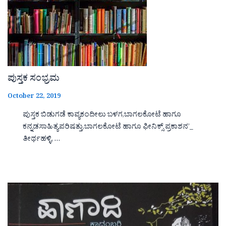
ಪುಸ್ತಕ ಸಂಭ್ರಮ
October 22, 2019
ಪುಸ್ತಕ ಬಿಡುಗಡೆ ಕಾವ್ಯಕಂದೀಲು ಬಳಗ,ಬಾಗಲಕೋಟೆ ಹಾಗೂ
ಕನ್ನಡಸಾಹಿತ್ಯಪರಿಷತ್ತು,ಬಾಗಲಕೋಟೆ ಹಾಗೂ ಫೀನಿಕ್ಸ್ ಪ್ರಕಾಶನ’_
ತೀರ್ಥಹಳ್ಳಿ, …