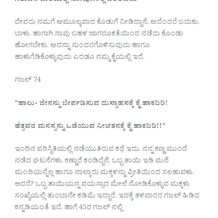
ಗೆಲುವಿನ ದಾರಿಯಲ್ಲಿ ನೋವುಗಳೆಲ್ಲ ಬರಲಿಬಿಡು”
ದೇವರು ನಮಗೆ ಅಮೂಲ್ಯವಾದ ಕೊಡುಗೆ ನೀಡಿದ್ದಾನೆ. ಅದೆಂದರೆ ಬದುಕು,
ಬಾಳು. ಹಾಗಾಗಿ ನಾವು ಬಹಳ ಜಾಗರೂಕತೆಯಿಂದ ನಡೆದು ಕೊಂಡು
ಹೋಗಬೇಕು. ಅದನ್ನು ಸುಂದರಗೊಳಿಸುವುದು ಹಾಗೂ
ಹಾಳುಗೆಡಿಕೊಳ್ಳುವುದು ಎರಡೂ ನಮ್ಮ ಕೈಯಲ್ಲಿ ಇದೆ.
ಗಜಲ್ 74
“
ಹಾಲು- ಜೇನನ್ನು ಬೇರ್ಪಡಿಸುವ ದುಸ್ಸಾಹಸಕ್ಕೆ ಕೈ ಹಾಕದಿರಿ!
ಹೆತ್ತವರ ಮನಸ್ಸನ್ನು ಒಡೆಯುವ ನೀಚತನಕ್ಕೆ ಕೈ ಹಾಕದಿರಿ!!”
ಇಂದಿನ ಪರಿಸ್ಥಿತಿಯಲ್ಲಿ ನಡೆಯುತಿರುವ ಕಥೆ ಇದು. ನನ್ನ ಕಣ್ಣ ಮುಂದೆ
ನಡೆದ ಘಟನೆಗಳು. ಕಣ್ಣಾರೆ ಕಂಡಿದ್ದೆನೆ, ಒಬ್ಬ ತಾಯಿ ಇಡಿ ಮನೆ
ಮಂದಿಯನ್ನೆಲ್ಲ ಹಾಗೂ ನಾಲ್ಕಾರು ಮಕ್ಕಳನ್ನು ಪ್ರೀತಿಯಿಂದ ಸಲಹುವಳು.
ಆದರೆ? ಒಬ್ಬ ತಾಯಿಯನ್ನ ವಯಸ್ಸಾದ ಮೇಲೆ ನೋಡಿಕೊಳ್ಳುವ ಮಕ್ಕಳು
ಸಂಖ್ಯೆಯಲ್ಲಿ ತುಂಬಾನೇ ಕಡಿಮೆ ಇದ್ದಾರೆ. ಇದಕ್ಕೆ ತಳವಾರರ ಗಜಲ್ ಹಿಡಿದ
ಕನ್ನಡಿಯಂತೆ ಇದೆ. ಹಾಗೆ 45ರ ಗಜಲ್ ನಲ್ಲಿ