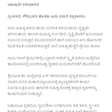
ಯಾವುದೇ ಕಲೆಯಾಗಲಿ
ಪ್ರೀತಿಸದೆ
,
ಗೌರವಿಸದ ಹೊರತು ಅದು ನಮಗೆ ದಕ್ಕಲಾರದು.
ಅದು ಸಾಹಿತ್ಯ ಆಗಿರಬಹುದು, ಸಂಗೀತ ಆಗಿರಬಹುದು, ನೃತ್ಯವೇ
ಆಗಿರಬಹುದು. ಹಾಗಾಗಿ ಮನುಷ್ಯ ಸಂಗ ಜೀವಿ, ಸೃಷ್ಟಿ ಜೊತೆಗೆ ಅವಿನಾಭಾವ
ಸಂಬಂಧ ವಿರುತ್ತದೆ. ಕವಿಯಾದವನಿಗೆ ಹಾಗೆ ಸಮಾಜದ ಆಗು ಹೋಗುಗಳ
ಜೊತೆ ಜೊತೆ ಬದುಕಬೇಕಾಗುತ್ತದೆ. ಅದೆ ಸಾಹಿತ್ಯ ಹುಟ್ಟಿಗೆ ಪ್ರೇರಣ, ಕಾರಣ.
ನಾನು ಗಜಲ್ ಪ್ರೇಮಿಗಳಲ್ಲಿ ಒಬ್ಬಳಾಗಿ ಗಾಲಿಬ್ ಸ್ಮೃತಿ ಹಿಡಿದು ಮಲ್ಲಿಗೆಯ
ಹೂದೋಟದಲ್ಲಿ ಸಂಚರಿಸುತ್ತಾ ಸ್ನೇಹದ ಮಧುಶಾಲೆ ಕಡೆಗೆ ಹೊರಟಿರುವೆ.
ಶ್ರೀಯುತ ಡಾ. ಮಲ್ಲಿನಾಥ ಎಸ್. ತಳವಾರವರು ಪ್ರಸ್ತುತ ಕಲಬುರ್ಗಿಯ
ನೂತನ ಪದವಿ ಮಹಾವಿದ್ಯಾಲಯದಲ್ಲಿ ಪ್ರಾಧ್ಯಾಪಕರಾಗಿ ಕಾರ್ಯ
ನಿರ್ವಹಿಸುತ್ತಿರುವರು. ಈಗಾಗಲೆ ಸಾಹಿತ್ಯ ಲೋಕಕ್ಕೆ ಹತ್ತಾರು ಕೃತಿಗಳನ್ನು
ಕೊಡುಗೆಯಾಗಿ ನೀಡಿದ್ದಾರೆ.
ಬಹುಮುಖ ಪ್ರತಿಭೆಯ ಸೃಜನಶೀಲ ಬರಹಗಾರರು. ಕಥೆ, ಕವನ, ಸ್ತ್ರೀ ಪರ