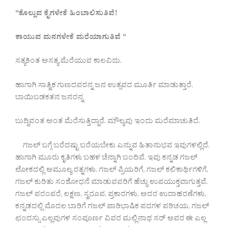
“
ಕೊಲ್ಲುವ ಕೈಗಳೇಕೆ ಹಿಂಬಾಲಿಸುತಿವೆ!
ಕಾಯುವ ಮನಗಳೇಕೆ ಮರೆಯಾಗುತಿವೆ “
ಸತ್ಯಕಿಂತ ಅಸತ್ಯ ಮೆರೆಯುವ ಕಾಲವಿದು.
ಹಾಗಾಗಿ ಸಾತ್ವಿಕ ಗುಣದವರನ್ನ ಜನ ಉತ್ಸವದ ಮೂರ್ತಿ ಮಾಡುತ್ತಾರೆ.
ಬಾಯಿಬಡಕತನ ಜನರನ್ನ
ಬುದ್ದಿವಂತ ಅಂತ ಮೆರೆಸುತ್ತಿದ್ದಾರೆ. ಮೌಲ್ಯವು ಇಂದು ಮರೆಮಾಚುತಿದೆ.
ಗಜಲ್ ಬಗ್ಗೆ ಬರೆದಷ್ಟು ಬರೆಯಬೇಕು ಎನ್ನುವ ಹಿತಾನುಭವ ಇವುಗಳಲ್ಲಿದೆ.
ಹಾಗಾಗಿ ಮೂರು ಕೃತಿಗಳು ಬಹಳ ಚೆನ್ನಾಗಿ ಬಂದಿವೆ. ಇವು ಕನ್ನಡ ಗಜಲ್
ಲೋಕದಲ್ಲಿ ಅಮೂಲ್ಯ ರತ್ನಗಳು. ಗಜಲ್ ಪ್ರಿಯರಿಗೆ, ಗಜಲ್ ಕಲಿಕಾರ್ಥಿಗಳಿಗೆ,
ಗಜಲ್ ಕುರಿತು ಸಂಶೋಧನೆ ಮಾಡುವವರಿಗೆ ಹೆಚ್ಚು ಉಪಯುಕ್ತವಾಗುತ್ತವೆ.
ಗಜಲ್ ಪರಂಪರೆ, ಲಕ್ಷಣ, ಸ್ವರೂಪ, ಪ್ರಕಾರಗಳು, ಅದರ ಉದಾಹರಣೆಗಳು,
ಕನ್ನಡದಲ್ಲಿ ಮೊದಲ ಬಾರಿಗೆ ಗಜಲ್ ಪಾರಿಭಾಷಿಕ ಪದಗಳ ಪರಿಚಯ, ಗಜಲ್
ಛಂದಸ್ಸು ಎಲ್ಲವುಗಳ ಸಂಪೂರ್ಣ ವಿವರ ಮಲ್ಲಿನಾಥ ಸರ್ ಅವರ ಈ ಎಲ್ಲ