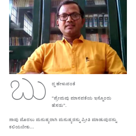
ಬು
ದ್ದ ಹೇಳುವಂತೆ
“
ಪ್ರೇಮವು ಮಾನವತೆಯ ಇನ್ನೊಂದು
ಹೆಸರು”.
ನಾವು ಮೊದಲು ಮನುಷ್ಯರಾಗಿ ಮನುಷ್ಯರನ್ನು ಪ್ರೀತಿ ಮಾಡುವುದನ್ನು
ಕಲಿಯಬೇಕು…