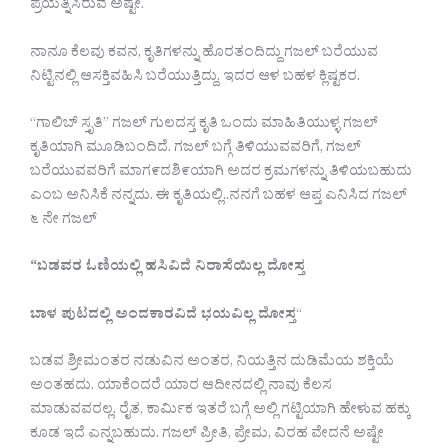
ಪ್ರಯತ್ನಿಸಿರುವೆ ಅಷ್ಟೇ.
ನಾನೂ ಕೆಲವು ಕವನ, ಕೃತಿಗಳನ್ನು ಹೊರತಂದಿದ್ದು ಗಜಲ್ ಬರೆಯುವ
ನಿಟ್ಟಿನಲ್ಲಿ ಆಸಕ್ತಿವಹಿಸಿ ಬರೆಯುತ್ತಿದ್ದು, ಇದರ ಆಳ ಬಹಳ ಕ್ಲಿಷ್ಟಕರ.
“ಗಾಲಿಬ್ ಸ್ತೃತಿ” ಗಜಲ್ ಗುಲದಸ್ತ ಕೃತಿ ಒಂದು ಮಾಹಿತಿಯುಳ್ಳ ಗಜಲ್
ಕೃತಿಯಾಗಿ ಮೂಡಿಬಂದಿದೆ. ಗಜಲ್ ಬಗ್ಗೆ ತಿಳಿಯುವವರಿಗೆ, ಗಜಲ್
ಬರೆಯುವವರಿಗೆ ಮಾಗ೯ದಶಿ೯ಯಾಗಿ ಅದರ ಕ್ರಮಗಳನ್ನು ತಿಳಿಯಬಹುದು
ಎಂಬ ಅನಿಸಿಕೆ ನನ್ನದು. ಈ ಕೃತಿಯಲ್ಲಿ..ನನಗೆ ಬಹಳ ಆಪ್ತ ಎನಿಸಿದ ಗಜಲ್
೬ ನೇ ಗಜಲ್
“
ಬಡವರ ಓಣಿಯಲ್ಲಿ ಹಸಿವಿದೆ ನಿರಾಸೆಯಿಲ್ಲ ದೋಸ್ತ
ಬಾಳ ಪುಟದಲ್ಲಿ ಅಂದಕಾರವಿದೆ ಭಯವಿಲ್ಲ ದೋಸ್ತ
“
ಬಡವ ಶ್ರೀಮಂತರ ನಡುವಿನ ಅಂತರ, ನಿಯತ್ತಿನ ದುಡಿಮೆಯ ಶಕ್ತಿಯೆ
ಅಂತಹದು. ಯಾಕೆಂದರೆ ಯಾರ ಆದೀನದಲ್ಲಿ ನಾವು ಕೆಲಸ
ಮಾಡುವವರಲ್ಲ. ರೈತ, ಕಾರ್ಮಿಕ ಇತರೆ ಬಗ್ಗೆ ಅಲ್ಲಿ ಗಟ್ಟಿಯಾಗಿ ಹೇಳುವ ಹಕ್ಕು
ಕೂಡ ಇದೆ ಎನ್ನಬಹುದು. ಗಜಲ್ ಪ್ರೀತಿ, ಪ್ರೇಮ, ವಿರಹ ವೇದನೆ ಅಷ್ಟೇ