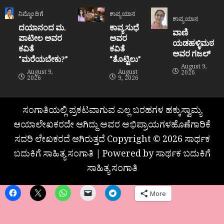
ನಿಮ್ಮೊಂದಿಗೆ
ಕಾವ್ಯಯಾನ
ಕಾವ್ಯಯಾನ
ದಯಾನಂದ ಮ.
ಕಾವ್ಯ ಸುಧೆ
ವಾಣಿ
ಪಾಟೀಲ ಅವರ
ಅವರ
ಯಡಹಳ್ಳಿಮಠ
ಕವಿತೆ
ಕವಿತೆ
ಅವರ ಗಜಲ್
“ಮರೆಯಬೇಕು?”
“ತೊಟ್ಟಿಲು”
August 9,
August 9,
August
2026
2026
9, 2026
ಸಂಗಾತಿಯಲ್ಲಿ ಪ್ರಕಟವಾಗುವ ಎಲ್ಲ ಬರಹಗಳ ಹಕ್ಕುಸ್ವಾಮ್ಯ
ಆಯಾಲೇಖಕರದೇ ಆಗಿದ್ದು ಅವರ ಅಭಿಪ್ರಾಯಗಳಹೊಣೆಗಾರಿಕೆ
ಸದರಿ ಲೇಖಕರದೆ ಆಗಿರುತ್ತದೆ Copyright © 2026 ಸಾರ್ಥಕ
ಬದುಕಿಗೆ ಸಾಹಿತ್ಯ ಸಂಗಾತಿ | Powered by ಸಾರ್ಥಕ ಬದುಕಿಗೆ
ಸಾಹಿತ್ಯ ಸಂಗಾತಿ
More