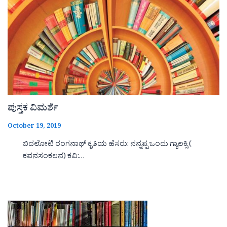
ಪುಸ್ತಕ ವಿಮರ್ಶೆ
October 19, 2019
ಬಿದಲೋಟಿ ರಂಗನಾಥ್ ಕೃತಿಯ ಹೆಸರು: ನನ್ನಪ್ಪ ಒಂದು ಗ್ಯಾಲಕ್ಸಿ (
ಕವನಸಂಕಲನ) ಕವಿ:…