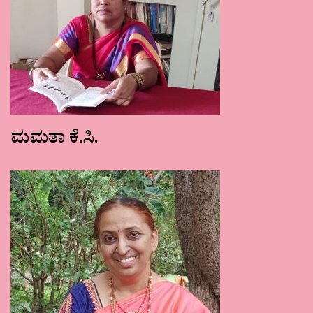
ಮಮತಾ ಕೆ.ಸಿ.