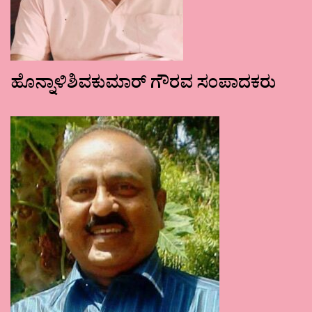
ಹೊನ್ನಾಳಿಶಿವಕುಮಾರ್ ಗೌರವ ಸಂಪಾದಕರು