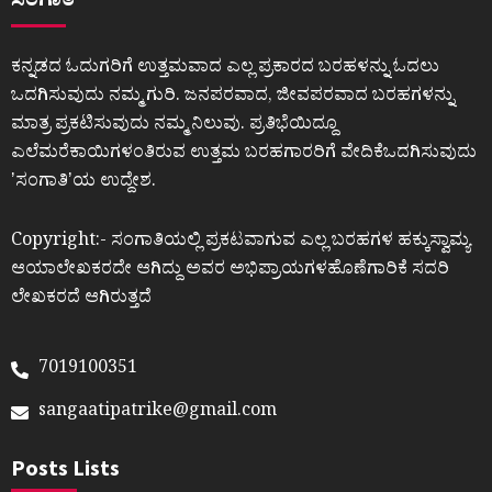
ಸಂಗಾತಿ
ಕನ್ನಡದ ಓದುಗರಿಗೆ ಉತ್ತಮವಾದ ಎಲ್ಲ ಪ್ರಕಾರದ ಬರಹಳನ್ನು ಓದಲು
ಒದಗಿಸುವುದು ನಮ್ಮ ಗುರಿ. ಜನಪರವಾದ, ಜೀವಪರವಾದ ಬರಹಗಳನ್ನು
ಮಾತ್ರ ಪ್ರಕಟಿಸುವುದು ನಮ್ಮ ನಿಲುವು. ಪ್ರತಿಭೆಯಿದ್ದೂ
ಎಲೆಮರೆಕಾಯಿಗಳಂತಿರುವ ಉತ್ತಮ ಬರಹಗಾರರಿಗೆ ವೇದಿಕೆಒದಗಿಸುವುದು
ʼಸಂಗಾತಿʼಯ ಉದ್ದೇಶ.
Copyright:- ಸಂಗಾತಿಯಲ್ಲಿ ಪ್ರಕಟವಾಗುವ ಎಲ್ಲ ಬರಹಗಳ ಹಕ್ಕುಸ್ವಾಮ್ಯ
ಆಯಾಲೇಖಕರದೇ ಆಗಿದ್ದು ಅವರ ಅಭಿಪ್ರಾಯಗಳಹೊಣೆಗಾರಿಕೆ ಸದರಿ
ಲೇಖಕರದೆ ಆಗಿರುತ್ತದೆ
7019100351
sangaatipatrike@gmail.com
Posts Lists