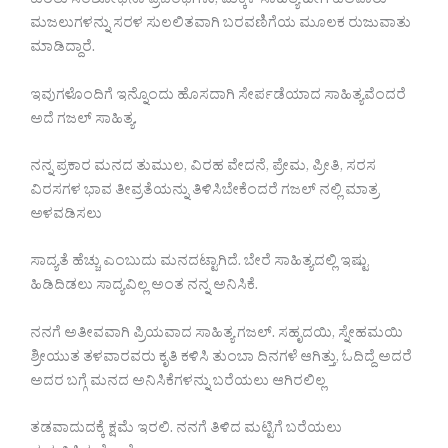
ಕುರಿತು ಸಂಶೋಧನಾ ಪ್ರಬಂಧಗಳು, ಮಕ್ಕಳ ಸಾಹಿತ್ಯ ಹೀಗೆ ಹಲವಾರು
ಮಜಲುಗಳನ್ನು ಸರಳ ಸುಲಲಿತವಾಗಿ ಬರವಣಿಗೆಯ ಮೂಲಕ ರುಜುವಾತು
ಮಾಡಿದ್ದಾರೆ.
ಇವುಗಳೊಂದಿಗೆ ಇನ್ನೊಂದು ಹೊಸದಾಗಿ ಸೇರ್ಪಡೆಯಾದ ಸಾಹಿತ್ಯವೆಂದರೆ
ಅದೆ ಗಜಲ್ ಸಾಹಿತ್ಯ.
ನನ್ನ ಪ್ರಕಾರ ಮನದ ತುಮುಲ, ವಿರಹ ವೇದನೆ, ಪ್ರೇಮ, ಪ್ರೀತಿ, ಸರಸ
ವಿರಸಗಳ ಭಾವ ತೀವ್ರತೆಯನ್ನು ತಿಳಿಸಿಬೇಕೆಂದರೆ ಗಜಲ್ ನಲ್ಲಿ ಮಾತ್ರ
ಅಳವಡಿಸಲು
ಸಾದ್ಯತೆ ಹೆಚ್ಚು ಎಂಬುದು ಮನದಟ್ಟಾಗಿದೆ. ಬೇರೆ ಸಾಹಿತ್ಯದಲ್ಲಿ ಇಷ್ಟು
ಹಿಡಿದಿಡಲು ಸಾದ್ಯವಿಲ್ಲ ಅಂತ ನನ್ನ ಅನಿಸಿಕೆ.
ನನಗೆ ಅತೀವವಾಗಿ ಪ್ರಿಯವಾದ ಸಾಹಿತ್ಯ ಗಜಲ್. ಸಹೃದಯಿ, ಸ್ನೇಹಮಯಿ
ಶ್ರೀಯುತ ತಳವಾರವರು ಕೃತಿ ಕಳಿಸಿ ತುಂಬಾ ದಿನಗಳೆ ಆಗಿತ್ತು, ಓದಿದ್ದೆ ಅದರೆ
ಅದರ ಬಗ್ಗೆ ಮನದ ಅನಿಸಿಕೆಗಳನ್ನು ಬರೆಯಲು ಆಗಿರಲಿಲ್ಲ
ತಡವಾದುದಕ್ಕೆ ಕ್ಷಮೆ ಇರಲಿ. ನನಗೆ ತಿಳಿದ ಮಟ್ಟಿಗೆ ಬರೆಯಲು