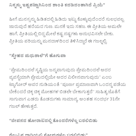
ನಿನ್ನನ್ನು ಇಷ್ಟಪಟ್ಟಾಗಿನಿಂದ ಶಾಂತಿ ಕದಡಿದಂತಾಗಿದೆ ಪ್ರಿಯೆ”
ಹೀಗೆ ಮನಸ್ಸನ್ನು ಹಿಡಿತದಲ್ಲಿ ಹಿಡಿದು ಇಟ್ಟು ಕೊಳ್ಳುವುದೆಂದರೆ ಸುಲಭವಲ್ಲ.
ಜಾರುವುದೆ ಹರೆಯದ ಗುಣ. ಮನಕೆ ಇದು ಸಹಜ. ಈ ಪ್ರೀತಿಯ ಅಮಲೇ
ಹಾಗೆ, ಪ್ರೀತಿಯಲ್ಲಿ ಬಿದ್ದ ಮೇಲೆ ಕಷ್ಟ ನಷ್ಟಗಳು ಅನುಭವಿಸಲೇ ಬೇಕು.
ಪ್ರೀತಿಯ ಪರಿಯನ್ನು ಮನದಾಳದಿಂದ ತಿಳಿಸಿದ್ದಾರೆ ಈ ಗಜಲ್ನಲ್ಲಿ.
“
ಸ್ನೇಹದ ಮಧುಶಾಲೆ”ಗೆ ಹೊಗುವಾ
“ಪ್ರೇಮದಿಂದಲೆ ಸೃಷ್ಟಿಯ ಜನ್ಮವಾಗುವುದು ಪ್ರೇಮದಿಂದಲೆ ಅದರ
ವ್ಯವಸ್ಥೆಯಾಗಿ ಪ್ರೇಮದಲ್ಲಿಯೇ ಅದರ ವಿಲೀನವಾಗುವುದು” ಎಂಬ
ಟ್ಯಾಗೋರ್ ಅವರ ನುಡಿಯಂತೆ “ಪೂರ್ಣ ಪ್ರಮಾಣವಾಗಿ ಒಂದನ್ನ ಪಡೆಯ
ಬೇಕೆಂದರೆ ಚಿಕ್ಕ ಚಿಕ್ಕ ಮೋಹಗಳ ಬಿಡಲೇ ಬೇಕಾಗುತ್ತದೆ” ಸಾಹಿತ್ಯ ಜೊತೆಗೆ
ಸಾಗುವಾಗ ಎಡರು ತೊಡರುಗಳು ಸಾಮಾನ್ಯ. ಅಂತಹ ಸಂದರ್ಭ 31ನೇ
ಗಜಲ್ ಹೇಳುತ್ತದೆ.
“
ಜೀವನದ ಹೋರಾಟದಲ್ಲಿ ತೊಂದರೆಗಳೆಲ್ಲ ಬರಲಿಬಿಡು