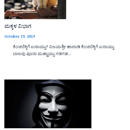
ಮಕ್ಕಳ ವಿಭಾಗ
October 19, 2019
ಕೆಂಚಬೆಕ್ಕಿಗೆ ಏನಾಯ್ತು? ವಿಜಯಶ್ರೀ ಹಾಲಾಡಿ ಕೆಂಚಬೆಕ್ಕಿಗೆ ಏನಾಯ್ತು
ಬಾಲವು ಪೂರಾ ಮಣ್ಣಾಯ್ತು ಗಡಗಡ…