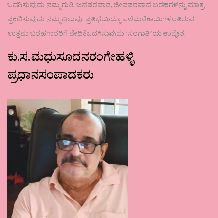
ಒದಗಿಸುವುದು ನಮ್ಮ ಗುರಿ. ಜನಪರವಾದ, ಜೀವಪರವಾದ ಬರಹಗಳನ್ನು ಮಾತ್ರ
ಪ್ರಕಟಿಸುವುದು ನಮ್ಮ ನಿಲುವು. ಪ್ರತಿಭೆಯಿದ್ದೂ ಎಲೆಮರೆಕಾಯಿಗಳಂತಿರುವ
ಉತ್ತಮ ಬರಹಗಾರರಿಗೆ ವೇದಿಕೆಒದಗಿಸುವುದು ʼಸಂಗಾತಿʼಯ ಉದ್ದೇಶ.
ಕು.ಸ.ಮಧುಸೂದನರಂಗೇಹಳ್ಳಿ
ಪ್ರಧಾನಸಂಪಾದಕರು