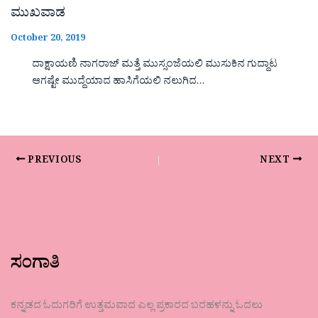
ಮುಖವಾಡ
October 20, 2019
ದಾಕ್ಷಾಯಣಿ ನಾಗರಾಜ್ ಮತ್ತೆ ಮುಸ್ಸಂಜೆಯಲಿ ಮುಸುಕಿನ ಗುದ್ದಾಟ
ಆಗಷ್ಟೇ ಮುದ್ದೆಯಾದ ಹಾಸಿಗೆಯಲಿ ನಲುಗಿದ…
PREVIOUS
NEXT
ಸಂಗಾತಿ
ಕನ್ನಡದ ಓದುಗರಿಗೆ ಉತ್ತಮವಾದ ಎಲ್ಲ ಪ್ರಕಾರದ ಬರಹಳನ್ನು ಓದಲು