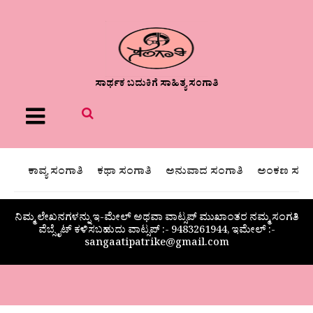
ಸಾರ್ಥಕ ಬದುಕಿಗೆ ಸಾಹಿತ್ಯ ಸಂಗಾತಿ
Menu
ಕಾವ್ಯ ಸಂಗಾತಿ
ಕಥಾ ಸಂಗಾತಿ
ಅನುವಾದ ಸಂಗಾತಿ
ಅಂಕಣ ಸಂಗಾ
ನಿಮ್ಮ ಲೇಖನಗಳನ್ನು ಇ-ಮೇಲ್ ಅಥವಾ ವಾಟ್ಸಪ್ ಮುಖಾಂತರ ನಮ್ಮ ಸಂಗತಿ
ವೆಬ್ಸೈಟ್ ಕಳಿಸಬಹುದು ವಾಟ್ಸಪ್‌ :- 9483261944, ಇಮೇಲ್ :-
sangaatipatrike@gmail.com