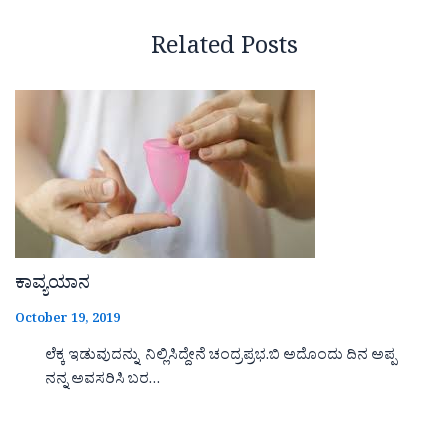
Related Posts
ಕಾವ್ಯಯಾನ
October 19, 2019
ಲೆಕ್ಕ ಇಡುವುದನ್ನು ನಿಲ್ಲಿಸಿದ್ದೇನೆ ಚಂದ್ರಪ್ರಭ.ಬಿ ಅದೊಂದು ದಿನ ಅಪ್ಪ
ನನ್ನ ಅವಸರಿಸಿ ಬರ…