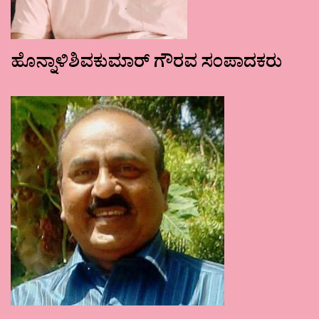
ಹೊನ್ನಾಳಿಶಿವಕುಮಾರ್ ಗೌರವ ಸಂಪಾದಕರು