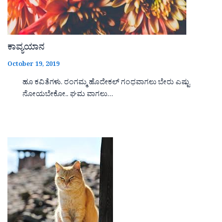
ಕಾವ್ಯಯಾನ
October 19, 2019
ಹೂ ಕವಿತೆಗಳು. ರಂಗಮ್ಮ ಹೊದೇಕಲ್ ಗಂಧವಾಗಲು ಬೇರು ಎಷ್ಟು
ನೋಯಬೇಕೋ.. ಘಮ ವಾಗಲು…