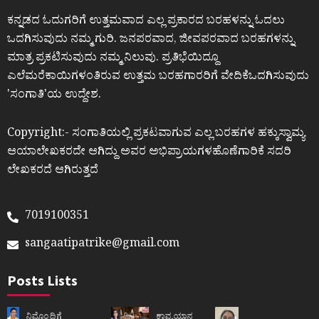
ಕನ್ನಡದ ಓದುಗರಿಗೆ ಉತ್ತಮವಾದ ಎಲ್ಲ ಪ್ರಕಾರದ ಬರಹಳನ್ನು ಓದಲು
ಒದಗಿಸುವುದು ನಮ್ಮ ಗುರಿ. ಜನಪರವಾದ, ಜೀವಪರವಾದ ಬರಹಗಳನ್ನು
ಮಾತ್ರ ಪ್ರಕಟಿಸುವುದು ನಮ್ಮ ನಿಲುವು. ಪ್ರತಿಭೆಯಿದ್ದೂ
ಎಲೆಮರೆಕಾಯಿಗಳಂತಿರುವ ಉತ್ತಮ ಬರಹಗಾರರಿಗೆ ವೇದಿಕೆಒದಗಿಸುವುದು
ʼಸಂಗಾತಿʼಯ ಉದ್ದೇಶ.
Copyright:- ಸಂಗಾತಿಯಲ್ಲಿ ಪ್ರಕಟವಾಗುವ ಎಲ್ಲ ಬರಹಗಳ ಹಕ್ಕುಸ್ವಾಮ್ಯ
ಆಯಾಲೇಖಕರದೇ ಆಗಿದ್ದು ಅವರ ಅಭಿಪ್ರಾಯಗಳಹೊಣೆಗಾರಿಕೆ ಸದರಿ
ಲೇಖಕರದೆ ಆಗಿರುತ್ತದೆ
7019100351
sangaatipatrike@gmail.com
Posts Lists
ನಿಮ್ಮೊಂದಿಗೆ
ಕಾವ್ಯಯಾನ