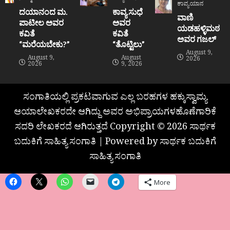
ಕಾವ್ಯಯಾನ
ದಯಾನಂದ ಮ.
ಕಾವ್ಯ ಸುಧೆ
ವಾಣಿ
ಪಾಟೀಲ ಅವರ
ಅವರ
ಯಡಹಳ್ಳಿಮಠ
ಕವಿತೆ
ಕವಿತೆ
ಅವರ ಗಜಲ್
“ಮರೆಯಬೇಕು?”
“ತೊಟ್ಟಿಲು”
August 9,
August 9,
August
2026
2026
9, 2026
ಸಂಗಾತಿಯಲ್ಲಿ ಪ್ರಕಟವಾಗುವ ಎಲ್ಲ ಬರಹಗಳ ಹಕ್ಕುಸ್ವಾಮ್ಯ
ಆಯಾಲೇಖಕರದೇ ಆಗಿದ್ದು ಅವರ ಅಭಿಪ್ರಾಯಗಳಹೊಣೆಗಾರಿಕೆ
ಸದರಿ ಲೇಖಕರದೆ ಆಗಿರುತ್ತದೆ Copyright © 2026 ಸಾರ್ಥಕ
ಬದುಕಿಗೆ ಸಾಹಿತ್ಯ ಸಂಗಾತಿ | Powered by ಸಾರ್ಥಕ ಬದುಕಿಗೆ
ಸಾಹಿತ್ಯ ಸಂಗಾತಿ
More