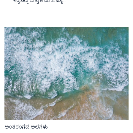
ಕನ್ನಡಕ್ಕೂ ಮತ್ತು ಅದರ ಸಾಹಿತ್ಯ…
ಅಂತರಂಗದ ಅಲೆಗಳು