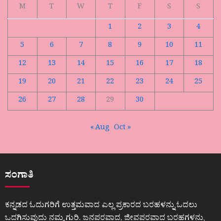
M
T
W
T
F
S
S
1
2
3
4
5
6
7
8
9
10
11
12
13
14
15
16
17
18
19
20
21
22
23
24
25
26
27
28
29
30
« Aug
Oct »
ಸಂಗಾತಿ
ಕನ್ನಡದ ಓದುಗರಿಗೆ ಉತ್ತಮವಾದ ಎಲ್ಲ ಪ್ರಕಾರದ ಬರಹಳನ್ನು ಓದಲು
ಒದಗಿಸುವುದು ನಮ್ಮ ಗುರಿ. ಜನಪರವಾದ, ಜೀವಪರವಾದ ಬರಹಗಳನ್ನು