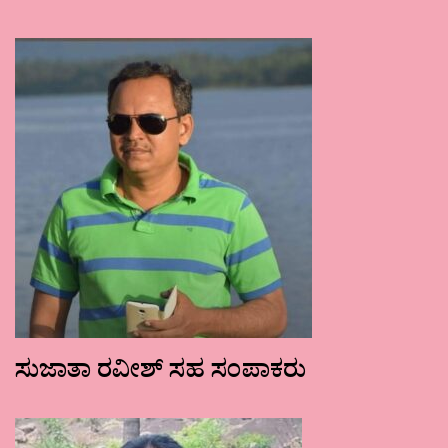
ಸುಜಾತಾ ರವೀಶ್ ಸಹ ಸಂಪಾಕರು