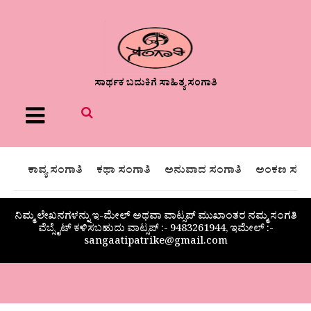
ಸಾರ್ಥಕ ಬದುಕಿಗೆ ಸಾಹಿತ್ಯ ಸಂಗಾತಿ
Menu
ಕಾವ್ಯ ಸಂಗಾತಿ
ಕಥಾ ಸಂಗಾತಿ
ಅನುವಾದ ಸಂಗಾತಿ
ಅಂಕಣ ಸಂಗಾ
ನಿಮ್ಮ ಲೇಖನಗಳನ್ನು ಇ-ಮೇಲ್ ಅಥವಾ ವಾಟ್ಸಪ್ ಮುಖಾಂತರ ನಮ್ಮ ಸಂಗತಿ
ವೆಬ್ಸೈಟ್ ಕಳಿಸಬಹುದು ವಾಟ್ಸಪ್‌ :- 9483261944, ಇಮೇಲ್ :-
sangaatipatrike@gmail.com