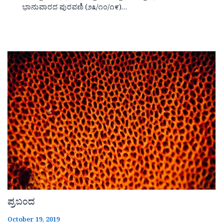
ಭಾನುವಾರದ ಪುರವಣಿ (೨೩/೧೦/೧೯)…
ಪ್ರಬಂದ
October 19, 2019