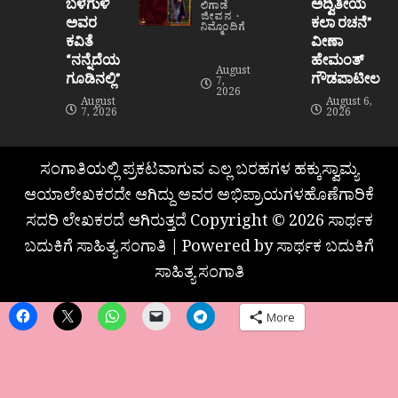
ಬಳಗುಳಿ
ಅದ್ವಿತೀಯ
ಲಿಗಾಡೆ
ಜೀವನ
ಅವರ
ಕಲಾ ರಚನೆ”‌
ನಿಮ್ಮೊಂದಿಗೆ
ಕವಿತೆ
ವೀಣಾ
“ನನ್ನೆದೆಯ
ಹೇಮಂತ್‌
August
ಗೂಡಿನಲ್ಲಿ”
ಗೌಡಪಾಟೀಲ
7,
2026
August
August 6,
7, 2026
2026
ಸಂಗಾತಿಯಲ್ಲಿ ಪ್ರಕಟವಾಗುವ ಎಲ್ಲ ಬರಹಗಳ ಹಕ್ಕುಸ್ವಾಮ್ಯ
ಆಯಾಲೇಖಕರದೇ ಆಗಿದ್ದು ಅವರ ಅಭಿಪ್ರಾಯಗಳಹೊಣೆಗಾರಿಕೆ
ಸದರಿ ಲೇಖಕರದೆ ಆಗಿರುತ್ತದೆ Copyright © 2026 ಸಾರ್ಥಕ
ಬದುಕಿಗೆ ಸಾಹಿತ್ಯ ಸಂಗಾತಿ | Powered by ಸಾರ್ಥಕ ಬದುಕಿಗೆ
ಸಾಹಿತ್ಯ ಸಂಗಾತಿ
More