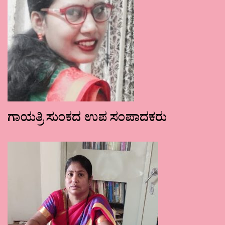
ಗಾಯತ್ರಿ ಸುಂಕದ ಉಪ ಸಂಪಾದಕರು