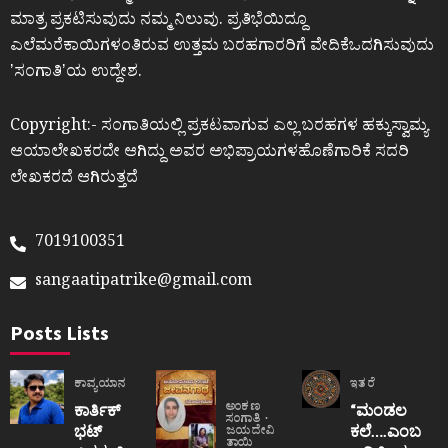
ಮಾತ್ರ ಪ್ರಕಟಿಸುವುದು ನಮ್ಮ ನಿಲುವು. ಪ್ರತಿಭೆಯಿದ್ದೂ
ಎಲೆಮರೆಕಾಯಿಗಳಂತಿರುವ ಉತ್ತಮ ಬರಹಗಾರರಿಗೆ ವೇದಿಕೆಒದಗಿಸುವುದು
ʼಸಂಗಾತಿʼಯ ಉದ್ದೇಶ.
Copyright:- ಸಂಗಾತಿಯಲ್ಲಿ ಪ್ರಕಟವಾಗುವ ಎಲ್ಲ ಬರಹಗಳ ಹಕ್ಕುಸ್ವಾಮ್ಯ
ಆಯಾಲೇಖಕರದೇ ಆಗಿದ್ದು ಅವರ ಅಭಿಪ್ರಾಯಗಳಹೊಣೆಗಾರಿಕೆ ಸದರಿ
ಲೇಖಕರದೆ ಆಗಿರುತ್ತದೆ
7019100351
sangaatipatrike@gmail.com
Posts Lists
ಕಾವ್ಯಯಾನ
ಇತರೆ
ಅಂಕಣ
ಕಾರ್ತಿಕ್
“ಮಂಡಲ
ಸಂಗಾತಿ
ಭಟ್
ಕಲೆ….ಎಂಬ
ಜಯದೇವಿ
ತಾಯಿ