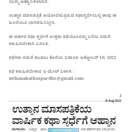
ಯನ್ನು ಆಹ್ವಾನಿಸಲಾಗಿದೆ.
ಉತ್ಥಾನ ಮಾಸಪತ್ರಿಕೆ ಆಯೋಜಿಸುತ್ತಿರುವ ಕಥಾಸ್ಪರ್ಧೆಯಲ್ಲಿ ತಾವು ಈ
ಹಿಂದೆಯೂ ಭಾಗವಹಿಸಿದ್ದೀರಿ.
ಈ ವರ್ಷದ ಕಥಾ ಸ್ಪರ್ಧೆಗೆ ಉತ್ತಮ ಕಥೆಯೊಂದನ್ನು ಬರೆದು ನಮಗೆ
ಕಳುಹಿಸಬೇಕಾಗಿ ವಿನಂತಿ.
ಕಥೆಗಳು ನಮಗೆ ತಲಪಲು ಕೊನೆಯ ದಿನಾಂಕ: ಅಕ್ಟೋಬರ್ 10
,
2022
ಕಥೆ ಕಳುಹಿಸಬೇಕಾದ ಇ-ಮೇಲ್ ವಿಳಾಸ :
utthanakathaspardhe@gmail.com