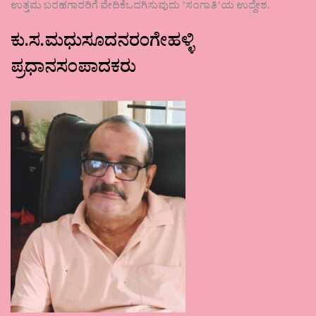
ಉತ್ತಮ ಬರಹಗಾರರಿಗೆ ವೇದಿಕೆಒದಗಿಸುವುದು ʼಸಂಗಾತಿʼಯ ಉದ್ದೇಶ.
ಕು.ಸ.ಮಧುಸೂದನರಂಗೇಹಳ್ಳಿ
ಪ್ರಧಾನಸಂಪಾದಕರು