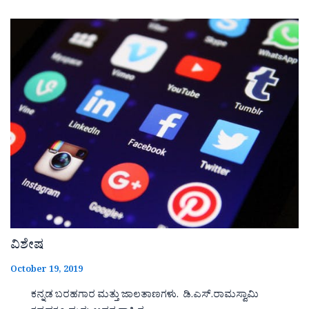
ವಿಶೇಷ
October 19, 2019
ಕನ್ನಡ ಬರಹಗಾರ ಮತ್ತು ಜಾಲತಾಣಗಳು. ಡಿ.ಎಸ್.ರಾಮಸ್ವಾಮಿ