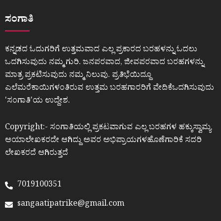
ಸಂಗಾತಿ
ಕನ್ನಡದ ಓದುಗರಿಗೆ ಉತ್ತಮವಾದ ಎಲ್ಲ ಪ್ರಕಾರದ ಬರಹಳನ್ನು ಓದಲು
ಒದಗಿಸುವುದು ನಮ್ಮ ಗುರಿ. ಜನಪರವಾದ, ಜೀವಪರವಾದ ಬರಹಗಳನ್ನು
ಮಾತ್ರ ಪ್ರಕಟಿಸುವುದು ನಮ್ಮ ನಿಲುವು. ಪ್ರತಿಭೆಯಿದ್ದೂ
ಎಲೆಮರೆಕಾಯಿಗಳಂತಿರುವ ಉತ್ತಮ ಬರಹಗಾರರಿಗೆ ವೇದಿಕೆಒದಗಿಸುವುದು
ʼಸಂಗಾತಿʼಯ ಉದ್ದೇಶ.
Copyright:- ಸಂಗಾತಿಯಲ್ಲಿ ಪ್ರಕಟವಾಗುವ ಎಲ್ಲ ಬರಹಗಳ ಹಕ್ಕುಸ್ವಾಮ್ಯ
ಆಯಾಲೇಖಕರದೇ ಆಗಿದ್ದು ಅವರ ಅಭಿಪ್ರಾಯಗಳಹೊಣೆಗಾರಿಕೆ ಸದರಿ
ಲೇಖಕರದೆ ಆಗಿರುತ್ತದೆ
7019100351
sangaatipatrike@gmail.com