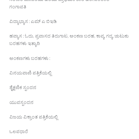
ಸರಕಾರಿ ಮಾದರಿಯ ಹಿರಿಯ ಪ್ರಾಥಮಿಕ ಶಾಲೆ ಹಿರೇಜಂತಕಲ್ –
ಗಂಗಾವತಿ
ವಿದ್ಯಾಭ್ಯಾಸ : ಎಮ್ ಎ ಬಿಇಡಿ
ಹವ್ಯಾಸ : ಓದು, ಪ್ರವಾಸದ ತಿರುಗಾಟ, ಅಂಕಣ ಬರಹ, ಕಾವ್ಯ, ಗದ್ಯ, ಚುಟುಕು
ಬರಹಗಳು ಇತ್ಯಾದಿ
ಅಂಕಣಗಳು ಬರಹಗಳು :
ವಿನಯವಾಣಿ ಪತ್ರಿಕೆಯಲ್ಲಿ
ಶೈಕ್ಷಣಿಕ ಸ್ಪಂದನ
ಯುವಸ್ಪಂದನ
ವಿಜಯ ವಿಕ್ರಾಂತ ಪತ್ರಿಕೆಯಲ್ಲಿ
ಒಲವಧಾರೆ