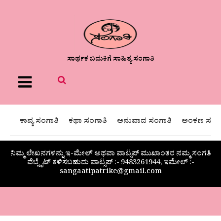
ಸಾರ್ಥಕ ಬದುಕಿಗೆ ಸಾಹಿತ್ಯ ಸಂಗಾತಿ
Menu
ಕಾವ್ಯ ಸಂಗಾತಿ
ಕಥಾ ಸಂಗಾತಿ
ಅನುವಾದ ಸಂಗಾತಿ
ಅಂಕಣ ಸಂಗಾ
ನಿಮ್ಮ ಲೇಖನಗಳನ್ನು ಇ-ಮೇಲ್ ಅಥವಾ ವಾಟ್ಸಪ್ ಮುಖಾಂತರ ನಮ್ಮ ಸಂಗತಿ
ವೆಬ್ಸೈಟ್ ಕಳಿಸಬಹುದು ವಾಟ್ಸಪ್‌ :- 9483261944, ಇಮೇಲ್ :-
sangaatipatrike@gmail.com