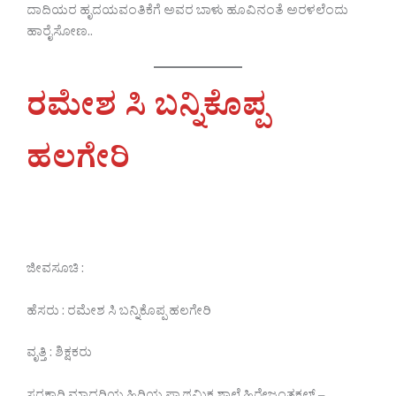
ದಾದಿಯರ ಹೃದಯವಂತಿಕೆಗೆ ಅವರ ಬಾಳು ಹೂವಿನಂತೆ ಅರಳಲೆಂದು
ಹಾರೈಸೋಣ..
ರಮೇಶ ಸಿ ಬನ್ನಿಕೊಪ್ಪ
ಹಲಗೇರಿ
ಜೀವಸೂಚಿ :
ಹೆಸರು : ರಮೇಶ ಸಿ ಬನ್ನಿಕೊಪ್ಪ ಹಲಗೇರಿ
ವೃತ್ತಿ : ಶಿಕ್ಷಕರು