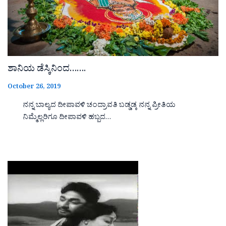
ಶಾನಿಯ ಡೆಸ್ಕಿನಿಂದ…….
October 26, 2019
ನನ್ನ ಬಾಲ್ಯದ ದೀಪಾವಳಿ ಚಂದ್ರಾವತಿ ಬಡ್ಡಡ್ಕ ನನ್ನ ಪ್ರೀತಿಯ
ನಿಮ್ಮೆಲ್ಲರಿಗೂ ದೀಪಾವಳಿ ಹಬ್ಬದ…