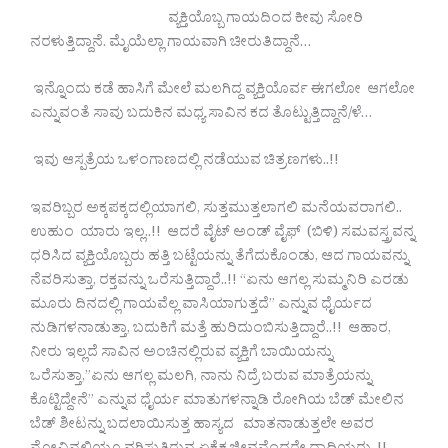
ವ್ಯಕ್ತಿಯೊಬ್ಬ ಗಾಯದಿಂದ ಕೀವು ಸೋರಿ
ನರಳುತ್ತಿದ್ದಾನೆ. ಮೈಯೆಲ್ಲಾ ಗಾಯವಾಗಿ ಚೀರುತಿದ್ದಾನೆ…
ಇನ್ನೊಂದು ಕಡೆ ಹಾಸಿಗೆ ಮೇಲೆ ಮಲಗಿದ್ದ ವ್ಯಕ್ತಿಯೊರ್ವ ಈಗಲೋ ಆಗಲೋ
ಎನ್ನುವಂತೆ ಸಾವು ಬದುಕಿನ ಮಧ್ಯ ಸಾವಿನ ಕದ ತೊಟ್ಟುತ್ತಿದ್ದಾನೆ/ಳೆ…
ಇವು ಆಸ್ಪತ್ರೆಯ ಒಳಂಗಾಣದಲ್ಲಿ ನಡೆಯುವ ಚಿತ್ರಣಗಳು..!!
ಇವರಿಬ್ಬರ ಅಕ್ಕಪಕ್ಕದಲ್ಲಿಯಾಗಲಿ, ಸುತ್ತಮುತ್ತಲಾಗಲಿ ಮನೆಯವರಾಗಲಿ..
ಉಹುಂ ಯಾರು ಇಲ್ಲ..!! ಆದರೆ ವೈಟ್ ಅಂಡ್ ವೈಫ್ (ಬಿಳಿ) ಸಮವಸ್ತ್ರವನ್ನ
ಧರಿಸಿದ ವ್ಯಕ್ತಿಯೊಬ್ಬರು ಹತ್ತಿ ಬಟ್ಟೆಯನ್ನು ತೆಗೆದುಕೊಂಡು, ಆದ ಗಾಯವನ್ನು
ನೆವರಿಸುತ್ತಾ, ರಕ್ತವನ್ನು ಒರೆಸುತ್ತಿದ್ದಾರೆ..!! “ಏನು ಆಗಲ್ಲ ಸುಮ್ಮನಿರಿ ಎರಡು
ಮೂರು ದಿನದಲ್ಲಿ ಗಾಯವೆಲ್ಲ ವಾಸಿಯಾಗುತ್ತದೆ” ಎನ್ನುವ ಧೈರ್ಯದ
ನುಡಿಗಳನಾಡುತ್ತಾ, ಬದುಕಿಗೆ ಮತ್ತೆ ಹುರಿದುಂಬಿಸುತ್ತಿದ್ದಾರೆ..!! ಆಹಾರ,
ನೀರು ಇಲ್ಲದೆ ಸಾವಿನ ಅಂಚಿನಲ್ಲಿರುವ ವ್ಯಕ್ತಿಗೆ ಬಾಯಿಯನ್ನು
ಒರೆಸುತ್ತಾ,”ಏನು ಆಗಲ್ಲ ಮಲಗಿ, ನಾನು ನಿದ್ರೆ ಬರುವ ಮಾತ್ರೆಯನ್ನು
ಕೊಟ್ಟಿದ್ದೇನೆ” ಎನ್ನುವ ಧೈರ್ಯ ಮಾತುಗಳನ್ನಾಡಿ ರೋಗಿಯ ಬೆಡ್ ಮೇಲಿನ
ಬೆಡ್ ಶೀಟನ್ನು ಬದಲಾಯಿಸುತ್ತ ಹಾಸ್ಯದ ಮಾತನಾಡುತ್ತಲೇ ಅವರ