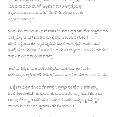
ಮುಗಿಸಿ, ಡಿಪ್ಲೋಮಾ ಇನ್ ನರ್ಸಿಂಗ್ ಕೋರ್ಸನ್ನು (ಇಂಟರಶಿಪ್)
ಯಾವುದಾದರೂ ಖಾಸಿಗೆ ಇಲ್ಲವೇ ಸರ್ಕಾರಿ ಆಸ್ಪತ್ರೆಯಲ್ಲಿ
ಪ್ರಾರಂಭವಾಗುವದರೊಂದಿಗೆ ರೋಗಿಗಳ ಸೇವಾ ಬದುಕು
ಪ್ರಾರಂಭವಾಗುತ್ತದೆ.
ಕೆಲವು ಸಲ ದಾದಿಯರ (ನಸ್೯ಗಳ) ಕೆಲಸದ ಒತ್ತಡಗಳು ಹೇಗಿರುತ್ತವೆಂದರೆ
ರಾತ್ರಿಯೆಲ್ಲ ಡ್ಯೂಟಿ ಮಾಡಿದರೂ ವೈದ್ಯರ ಒತ್ತಾಯದ ಮೇರೆಗೆ
ಹಗಲಿನಲ್ಲಿಯೂ ಕರ್ತವ್ಯವನ್ನು ನಿರ್ವಹಿಸಬೇಕಾಗುತ್ತದೆ. “ಆಪರೇಷನ್”
(ಒಟಿ) ಸಮಯದಲ್ಲಂತೂ ಇವರ ಬದುಕು ಹೇಳುತ್ತಿರದು.. ಹಾಕಿಕೊಂಡಿರುವ
ಗೌನು, ಮುಖದ ಮೇಲಿನ ಮಾಸ್ಕ್…
‘ಉಸಿರುಗಟ್ಟುವ ವಾತವರಣದಲ್ಲಿಯೂ ರೋಗಿಯ ಉಸಿರಾಟ
ಉಳಿಸುವುದಕ್ಕಾಗಿ ಹಗಲಿರುಳು ಶ್ರಮಿಸುವ ಇವರ ಕಾಯಕ ಅವರ್ಣನೀಯ..’
ಎಷ್ಟೇ ವಯಕ್ತಿಕ ತೊಂದರೆಗಳಿದ್ದರೂ ವೈದ್ಯರ ಸಲಹೆ ಸೂಚನೆಗಳನ್ನು
ಪಾಲಿಸಲೇಬೇಕು..!! ಕುಟುಂಬ, ಕುಟುಂಬದವರ ಬಗ್ಗೆ ಗಮನ ಕೊಡಲು
ಆಗುವುದೇ ಇಲ್ಲ. ‘ಆಪರೇಷನ್ ಮುಗಿದರೆ ಸಾಕು’ ಎನ್ನುವಷ್ಟರಮಟ್ಟಿಗೆ
ದಾದಿಯರ ಬದುಕಿನ ಒತ್ತಡಗಳು ಹೇಳತೀರದು..!!