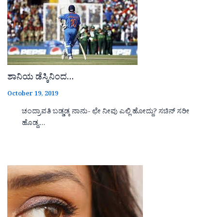
ಶಾನಿಯ ಡೆಸ್ಕಿನಿಂದ…
October 19, 2019
ಚಂದ್ರಾವತಿ ಬಡ್ಡಡ್ಕ ನಾನು- ಛೇ ನೀವು ಎಲ್ಲಿ ಹೋದ್ದು? ಸಚಿನ್ ಸರೀ
ಹೊಡ್ದ,…