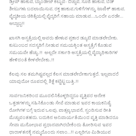
ಡ್ರೀಪ್ ಹಾಕುವ, ಬ್ಯಾಂಡೇಜ್ ಕಟ್ಟುವ- ಬಿಚ್ಚುವ, ಸೂಜಿ ಹಾಕುವ, ಬೆಡ್
ಶೀಟುಗಳು ಬದಲಾಯಿಸುವ, ರಕ್ತ ಹಾಕುವ,ಗುಳಿಗೆಗಳನ್ನು, ಟಾಣಿಕ್ ಹಾಕುವ,
ವೈದ್ಯಕೀಯ ಚಿಕಿತ್ಸೆಯಲ್ಲಿ ವೈದ್ಯರಿಗೆ ಸಹಾಯ ಮಾಡುವ….ಒಂದೇ ಎರಡೇ…
ಅಬ್ಬಾಬ್ಬ!!
ಖಾಸಗಿ ಆಸ್ಪತ್ರೆಯಲ್ಲಿ ಅವರು ಹೇಳುವ ಪ್ರಕಾರ ಡ್ಯೂಟಿ ಮಾಡಲೇಬೇಕು.
ಕುಟುಂಬದ ಸದಸ್ಯರಿಗೆ ನೀಡುವ ಸಮಯಕ್ಕಿಂತ ಆಸ್ಪತ್ರೆಗೆ ಕೊಡುವ
ಸಮಯವೇ ಹೆಚ್ಚು..!! ಅಲ್ಲದೇ ಸರ್ಕಾರಿ ಆಸ್ಪತ್ರೆಯಲ್ಲಿ ವೈದ್ಯಾಧಿಕಾರಿಗಳ
ಹೇಳಿದಂತೆ ಕೇಳಲೇಬೇಕು..!!
ಕೆಲವು ಸಲ ತಮಗಿಷ್ಟವಲ್ಲದ ಕೆಲಸ ಮಾಡಲೇಬೇಕಾಗುತ್ತದೆ. ಇಲ್ಲವಾದರೆ
ಯಾವುದೋ ರೂಪದಲ್ಲಿ ಶಿಕ್ಷೆ ಕಟ್ಟಿಟ್ಟ ಬುತ್ತಿ..!!
ಸಾರ್ವಜನಿಕರಿಂದ ಮೂದಲಿಸಿಕೊಳ್ಳದಿದ್ದರೂ ವೃತ್ತಿಪರ ಅನೇಕ
ಒತ್ತಡಗಳನ್ನು ಸಹಿಸಿಕೊಂಡು ಸೇವೆ ಮಾಡುವ ಇವರ ಕಾಯಕನಿಷ್ಠೆ,
ರೋಗಿಗಳ ಬಗ್ಗೆ ಇರುವ ಒಲವು, ವಾತ್ಸಲ್ಯ ಭಾವನೆ, ಸ್ಪಂದಿಸುವ ರೀತಿ
ಮೆಚ್ಚುವಂತಹದು. ಬದುಕಿನ ಅನಿವಾರ್ಯತೆಯಿಂದ ವೃತ್ತಿ ಮಾಡಿದರೂ
ಸೇವಾ ಮನೋಭಾವ ಪ್ರಧಾನವಾಗಿರಬೇಕೆಂದು ತೋರಿಸುವ ಇವರ
ಧಾರಾಳತನಕ್ಕೆ ನಮ್ಮದೊಂದು ಸಲಾಂ…!! ಎಲ್ಲರಿಗೂ ಮಿಡಿಯುವ