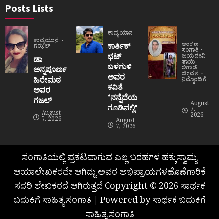
Posts Lists
ಕಾವ್ಯಯಾನ
ಕಾವ್ಯಯಾನ
ಅಂಕಣ
ಕಾರ್ತಿಕ್
ಗಝಲ್
ಸಂಗಾತಿ
ಭಟ್
ಜಯದೇವಿ
ಡಾ
ತಾಯಿ
ಬಳಗುಳಿ
ಲಿಗಾಡೆ
ಅನ್ನಪೂರ್ಣ
ಜೀವನ
ಅವರ
ಹಿರೇಮಠ
ನಿಮ್ಮೊಂದಿಗೆ
ಕವಿತೆ
ಅವರ
“ನನ್ನೆದೆಯ
ಗಜಲ್
August
ಗೂಡಿನಲ್ಲಿ”
7,
August
2026
7, 2026
August
7, 2026
ಸಂಗಾತಿಯಲ್ಲಿ ಪ್ರಕಟವಾಗುವ ಎಲ್ಲ ಬರಹಗಳ ಹಕ್ಕುಸ್ವಾಮ್ಯ
ಆಯಾಲೇಖಕರದೇ ಆಗಿದ್ದು ಅವರ ಅಭಿಪ್ರಾಯಗಳಹೊಣೆಗಾರಿಕೆ
ಸದರಿ ಲೇಖಕರದೆ ಆಗಿರುತ್ತದೆ Copyright © 2026 ಸಾರ್ಥಕ
ಬದುಕಿಗೆ ಸಾಹಿತ್ಯ ಸಂಗಾತಿ | Powered by ಸಾರ್ಥಕ ಬದುಕಿಗೆ
ಸಾಹಿತ್ಯ ಸಂಗಾತಿ