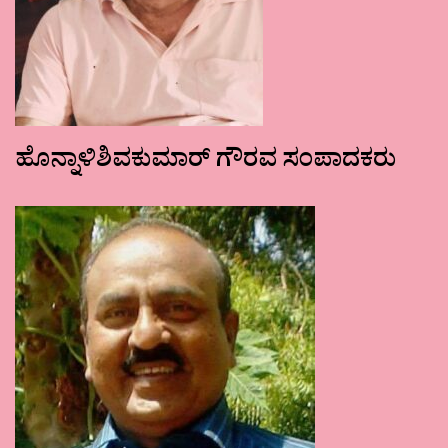
ಹೊನ್ನಾಳಿಶಿವಕುಮಾರ್ ಗೌರವ ಸಂಪಾದಕರು