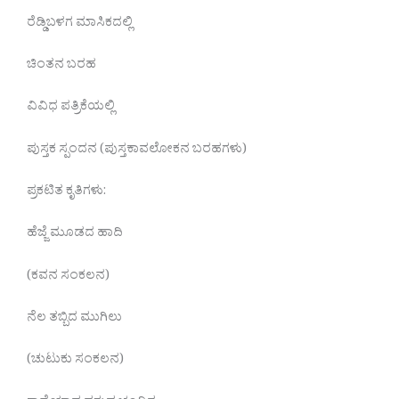
ರೆಡ್ಡಿಬಳಗ ಮಾಸಿಕದಲ್ಲಿ
ಚಿಂತನ ಬರಹ
ವಿವಿಧ ಪತ್ರಿಕೆಯಲ್ಲಿ
ಪುಸ್ತಕ ಸ್ಪಂದನ (ಪುಸ್ತಕಾವಲೋಕನ ಬರಹಗಳು)
ಪ್ರಕಟಿತ ಕೃತಿಗಳು:
ಹೆಜ್ಜೆ ಮೂಡದ ಹಾದಿ
(ಕವನ ಸಂಕಲನ)
ನೆಲ ತಬ್ಬಿದ ಮುಗಿಲು
(ಚುಟುಕು ಸಂಕಲನ)