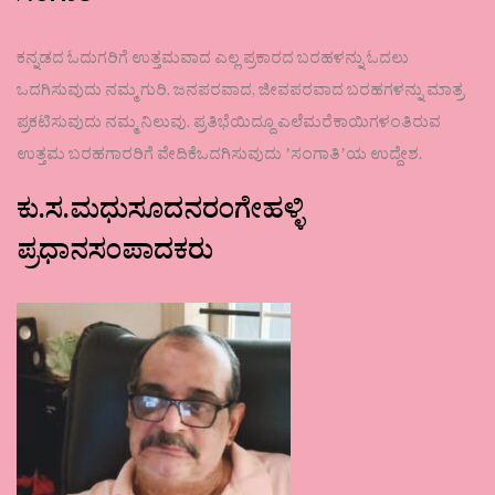
ಕನ್ನಡದ ಓದುಗರಿಗೆ ಉತ್ತಮವಾದ ಎಲ್ಲ ಪ್ರಕಾರದ ಬರಹಳನ್ನು ಓದಲು
ಒದಗಿಸುವುದು ನಮ್ಮ ಗುರಿ. ಜನಪರವಾದ, ಜೀವಪರವಾದ ಬರಹಗಳನ್ನು ಮಾತ್ರ
ಪ್ರಕಟಿಸುವುದು ನಮ್ಮ ನಿಲುವು. ಪ್ರತಿಭೆಯಿದ್ದೂ ಎಲೆಮರೆಕಾಯಿಗಳಂತಿರುವ
ಉತ್ತಮ ಬರಹಗಾರರಿಗೆ ವೇದಿಕೆಒದಗಿಸುವುದು ʼಸಂಗಾತಿʼಯ ಉದ್ದೇಶ.
ಕು.ಸ.ಮಧುಸೂದನರಂಗೇಹಳ್ಳಿ
ಪ್ರಧಾನಸಂಪಾದಕರು