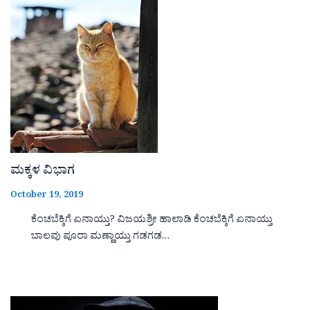
ಮಕ್ಕಳ ವಿಭಾಗ
October 19, 2019
ಕೆಂಚಬೆಕ್ಕಿಗೆ ಏನಾಯ್ತು? ವಿಜಯಶ್ರೀ ಹಾಲಾಡಿ ಕೆಂಚಬೆಕ್ಕಿಗೆ ಏನಾಯ್ತು
ಬಾಲವು ಪೂರಾ ಮಣ್ಣಾಯ್ತು ಗಡಗಡ…