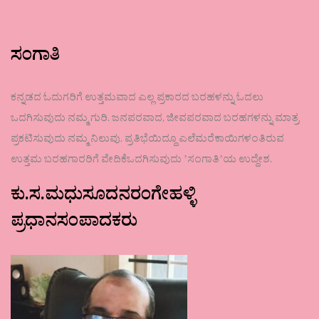
ಸಂಗಾತಿ
ಕನ್ನಡದ ಓದುಗರಿಗೆ ಉತ್ತಮವಾದ ಎಲ್ಲ ಪ್ರಕಾರದ ಬರಹಳನ್ನು ಓದಲು
ಒದಗಿಸುವುದು ನಮ್ಮ ಗುರಿ. ಜನಪರವಾದ, ಜೀವಪರವಾದ ಬರಹಗಳನ್ನು ಮಾತ್ರ
ಪ್ರಕಟಿಸುವುದು ನಮ್ಮ ನಿಲುವು. ಪ್ರತಿಭೆಯಿದ್ದೂ ಎಲೆಮರೆಕಾಯಿಗಳಂತಿರುವ
ಉತ್ತಮ ಬರಹಗಾರರಿಗೆ ವೇದಿಕೆಒದಗಿಸುವುದು ʼಸಂಗಾತಿʼಯ ಉದ್ದೇಶ.
ಕು.ಸ.ಮಧುಸೂದನರಂಗೇಹಳ್ಳಿ
ಪ್ರಧಾನಸಂಪಾದಕರು