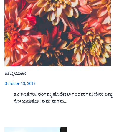
ಕಾವ್ಯಯಾನ
October 19, 2019
ಹೂ ಕವಿತೆಗಳು. ರಂಗಮ್ಮ ಹೊದೇಕಲ್ ಗಂಧವಾಗಲು ಬೇರು ಎಷ್ಟು
ನೋಯಬೇಕೋ.. ಘಮ ವಾಗಲು…