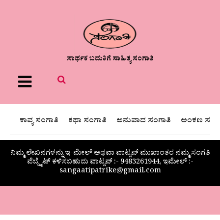
ಸಾರ್ಥಕ ಬದುಕಿಗೆ ಸಾಹಿತ್ಯ ಸಂಗಾತಿ
Menu
ಕಾವ್ಯ ಸಂಗಾತಿ
ಕಥಾ ಸಂಗಾತಿ
ಅನುವಾದ ಸಂಗಾತಿ
ಅಂಕಣ ಸಂಗಾ
ನಿಮ್ಮ ಲೇಖನಗಳನ್ನು ಇ-ಮೇಲ್ ಅಥವಾ ವಾಟ್ಸಪ್ ಮುಖಾಂತರ ನಮ್ಮ ಸಂಗತಿ
ವೆಬ್ಸೈಟ್ ಕಳಿಸಬಹುದು ವಾಟ್ಸಪ್‌ :- 9483261944, ಇಮೇಲ್ :-
sangaatipatrike@gmail.com