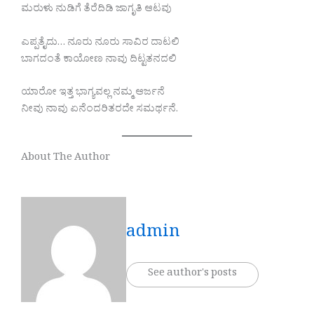
ಮರುಳು ನುಡಿಗೆ ತೆರೆದಿಡಿ ಜಾಗೃತಿ ಆಟವು
ಎಪ್ಪತೈದು… ನೂರು ನೂರು ಸಾವಿರ ದಾಟಲಿ
ಬಾಗದಂತೆ ಕಾಯೋಣ ನಾವು ದಿಟ್ಟತನದಲಿ
ಯಾರೋ ಇತ್ತ ಭಾಗ್ಯವಲ್ಲ ನಮ್ಮ ಆರ್ಜನೆ
ನೀವು ನಾವು ಏನೆಂದರಿತರದೇ ಸಮರ್ಥನೆ.
About The Author
admin
See author's posts