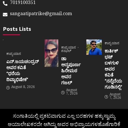
7019100351
sangaatipatrike@gmail.com
Posts Lists
ಕಾವ್ಯಯಾನ
ಕಾವ್ಯಯಾನ
ಕಾರ್ತಿಕ್
ಗಝಲ್
ಕಾವ್ಯಯಾನ
ಭಟ್
ಡಾ
ಎನ್.ಜಯಚಂದ್ರನ್
ಬಳಗುಳಿ
ಅನ್ನಪೂರ್ಣ
ಅವರ ಕವಿತೆ
ಅವರ
ಹಿರೇಮಠ
“ಧರೆಯ
ಕವಿತೆ
ಅವರ
ದಿವ್ಯಾಭಿಷೇಕ”
“ನನ್ನೆದೆಯ
ಗಜಲ್
ಗೂಡಿನಲ್ಲಿ”
August 8, 2026
August
7, 2026
August
7, 2026
ಸಂಗಾತಿಯಲ್ಲಿ ಪ್ರಕಟವಾಗುವ ಎಲ್ಲ ಬರಹಗಳ ಹಕ್ಕುಸ್ವಾಮ್ಯ
ಆಯಾಲೇಖಕರದೇ ಆಗಿದ್ದು ಅವರ ಅಭಿಪ್ರಾಯಗಳಹೊಣೆಗಾರಿಕೆ