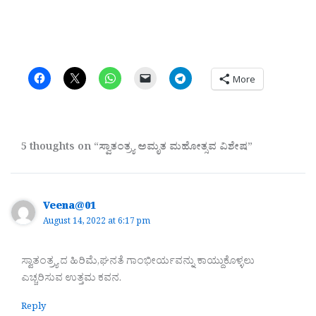
More
5 thoughts on “ಸ್ವಾತಂತ್ರ್ಯ ಅಮೃತ ಮಹೋತ್ಸವ ವಿಶೇಷ”
Veena@01
August 14, 2022 at 6:17 pm
ಸ್ವಾತಂತ್ರ್ಯ ದ ಹಿರಿಮೆ,ಘನತೆ ಗಾಂಭೀರ್ಯವನ್ನು ಕಾಯ್ದುಕೊಳ್ಳಲು
ಎಚ್ಚರಿಸುವ ಉತ್ತಮ ಕವನ.
Reply