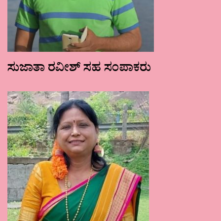
ಸುಜಾತಾ ರವೀಶ್ ಸಹ ಸಂಪಾಕರು