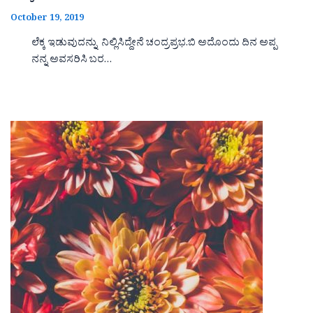
October 19, 2019
ಲೆಕ್ಕ ಇಡುವುದನ್ನು ನಿಲ್ಲಿಸಿದ್ದೇನೆ ಚಂದ್ರಪ್ರಭ.ಬಿ ಅದೊಂದು ದಿನ ಅಪ್ಪ
ನನ್ನ ಅವಸರಿಸಿ ಬರ…