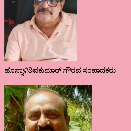
ಹೊನ್ನಾಳಿಶಿವಕುಮಾರ್ ಗೌರವ ಸಂಪಾದಕರು