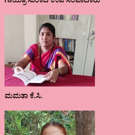
ಗಾಯತ್ರಿ ಸುಂಕದ ಉಪ ಸಂಪಾದಕರು
ಮಮತಾ ಕೆ.ಸಿ.