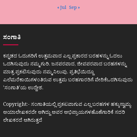
« Jul
Sep »
ಸಂಗಾತಿ
ಕನ್ನಡದ ಓದುಗರಿಗೆ ಉತ್ತಮವಾದ ಎಲ್ಲ ಪ್ರಕಾರದ ಬರಹಳನ್ನು ಓದಲು
ಒದಗಿಸುವುದು ನಮ್ಮ ಗುರಿ. ಜನಪರವಾದ, ಜೀವಪರವಾದ ಬರಹಗಳನ್ನು
ಮಾತ್ರ ಪ್ರಕಟಿಸುವುದು ನಮ್ಮ ನಿಲುವು. ಪ್ರತಿಭೆಯಿದ್ದೂ
ಎಲೆಮರೆಕಾಯಿಗಳಂತಿರುವ ಉತ್ತಮ ಬರಹಗಾರರಿಗೆ ವೇದಿಕೆಒದಗಿಸುವುದು
ʼಸಂಗಾತಿʼಯ ಉದ್ದೇಶ.
Copyright:- ಸಂಗಾತಿಯಲ್ಲಿ ಪ್ರಕಟವಾಗುವ ಎಲ್ಲ ಬರಹಗಳ ಹಕ್ಕುಸ್ವಾಮ್ಯ
ಆಯಾಲೇಖಕರದೇ ಆಗಿದ್ದು ಅವರ ಅಭಿಪ್ರಾಯಗಳಹೊಣೆಗಾರಿಕೆ ಸದರಿ
ಲೇಖಕರದೆ ಆಗಿರುತ್ತದೆ