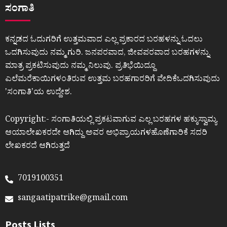
ಸಂಗಾತಿ
ಕನ್ನಡದ ಓದುಗರಿಗೆ ಉತ್ತಮವಾದ ಎಲ್ಲ ಪ್ರಕಾರದ ಬರಹಳನ್ನು ಓದಲು
ಒದಗಿಸುವುದು ನಮ್ಮ ಗುರಿ. ಜನಪರವಾದ, ಜೀವಪರವಾದ ಬರಹಗಳನ್ನು
ಮಾತ್ರ ಪ್ರಕಟಿಸುವುದು ನಮ್ಮ ನಿಲುವು. ಪ್ರತಿಭೆಯಿದ್ದೂ
ಎಲೆಮರೆಕಾಯಿಗಳಂತಿರುವ ಉತ್ತಮ ಬರಹಗಾರರಿಗೆ ವೇದಿಕೆಒದಗಿಸುವುದು
ʼಸಂಗಾತಿʼಯ ಉದ್ದೇಶ.
Copyright:- ಸಂಗಾತಿಯಲ್ಲಿ ಪ್ರಕಟವಾಗುವ ಎಲ್ಲ ಬರಹಗಳ ಹಕ್ಕುಸ್ವಾಮ್ಯ
ಆಯಾಲೇಖಕರದೇ ಆಗಿದ್ದು ಅವರ ಅಭಿಪ್ರಾಯಗಳಹೊಣೆಗಾರಿಕೆ ಸದರಿ
ಲೇಖಕರದೆ ಆಗಿರುತ್ತದೆ
7019100351
sangaatipatrike@gmail.com
Posts Lists