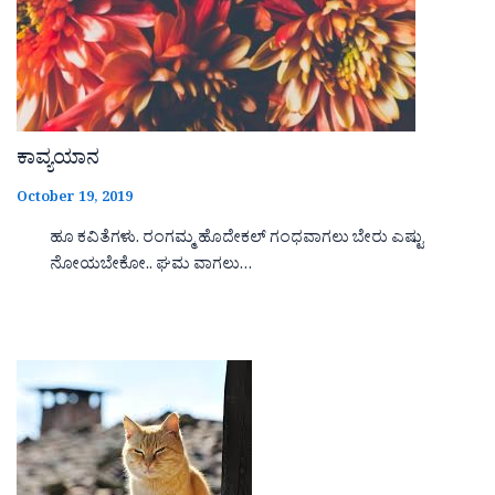
ಕಾವ್ಯಯಾನ
October 19, 2019
ಹೂ ಕವಿತೆಗಳು. ರಂಗಮ್ಮ ಹೊದೇಕಲ್ ಗಂಧವಾಗಲು ಬೇರು ಎಷ್ಟು
ನೋಯಬೇಕೋ.. ಘಮ ವಾಗಲು…