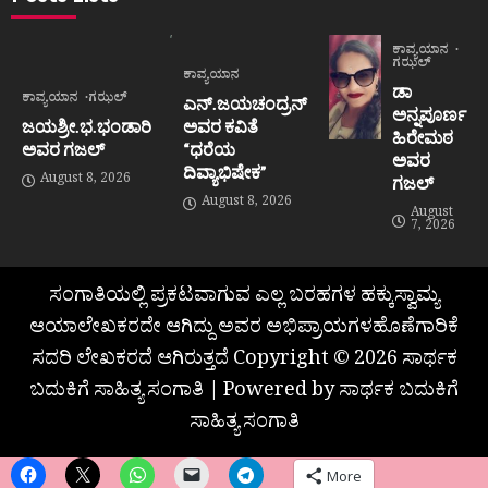
ಕಾವ್ಯಯಾನ
ಗಝಲ್
ಕಾವ್ಯಯಾನ
ಡಾ
ಕಾವ್ಯಯಾನ
ಗಝಲ್
ಎನ್.ಜಯಚಂದ್ರನ್
ಅನ್ನಪೂರ್ಣ
ಜಯಶ್ರೀ.ಭ.ಭಂಡಾರಿ
ಅವರ ಕವಿತೆ
ಹಿರೇಮಠ
ಅವರ ಗಜಲ್
“ಧರೆಯ
ಅವರ
ದಿವ್ಯಾಭಿಷೇಕ”
August 8, 2026
ಗಜಲ್
August 8, 2026
August
7, 2026
ಸಂಗಾತಿಯಲ್ಲಿ ಪ್ರಕಟವಾಗುವ ಎಲ್ಲ ಬರಹಗಳ ಹಕ್ಕುಸ್ವಾಮ್ಯ
ಆಯಾಲೇಖಕರದೇ ಆಗಿದ್ದು ಅವರ ಅಭಿಪ್ರಾಯಗಳಹೊಣೆಗಾರಿಕೆ
ಸದರಿ ಲೇಖಕರದೆ ಆಗಿರುತ್ತದೆ Copyright © 2026 ಸಾರ್ಥಕ
ಬದುಕಿಗೆ ಸಾಹಿತ್ಯ ಸಂಗಾತಿ | Powered by ಸಾರ್ಥಕ ಬದುಕಿಗೆ
ಸಾಹಿತ್ಯ ಸಂಗಾತಿ
More