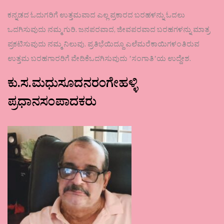
ಕನ್ನಡದ ಓದುಗರಿಗೆ ಉತ್ತಮವಾದ ಎಲ್ಲ ಪ್ರಕಾರದ ಬರಹಳನ್ನು ಓದಲು
ಒದಗಿಸುವುದು ನಮ್ಮ ಗುರಿ. ಜನಪರವಾದ, ಜೀವಪರವಾದ ಬರಹಗಳನ್ನು ಮಾತ್ರ
ಪ್ರಕಟಿಸುವುದು ನಮ್ಮ ನಿಲುವು. ಪ್ರತಿಭೆಯಿದ್ದೂ ಎಲೆಮರೆಕಾಯಿಗಳಂತಿರುವ
ಉತ್ತಮ ಬರಹಗಾರರಿಗೆ ವೇದಿಕೆಒದಗಿಸುವುದು ʼಸಂಗಾತಿʼಯ ಉದ್ದೇಶ.
ಕು.ಸ.ಮಧುಸೂದನರಂಗೇಹಳ್ಳಿ
ಪ್ರಧಾನಸಂಪಾದಕರು