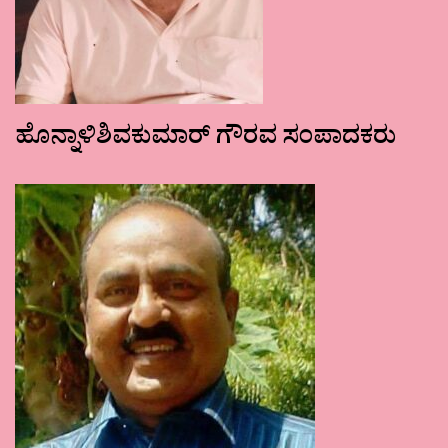
ಹೊನ್ನಾಳಿಶಿವಕುಮಾರ್ ಗೌರವ ಸಂಪಾದಕರು