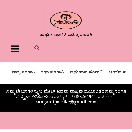
ಸಾರ್ಥಕ ಬದುಕಿಗೆ ಸಾಹಿತ್ಯ ಸಂಗಾತಿ
Menu
ಕಾವ್ಯ ಸಂಗಾತಿ
ಕಥಾ ಸಂಗಾತಿ
ಅನುವಾದ ಸಂಗಾತಿ
ಅಂಕಣ ಸಂಗಾ
ನಿಮ್ಮ ಲೇಖನಗಳನ್ನು ಇ-ಮೇಲ್ ಅಥವಾ ವಾಟ್ಸಪ್ ಮುಖಾಂತರ ನಮ್ಮ ಸಂಗತಿ
ವೆಬ್ಸೈಟ್ ಕಳಿಸಬಹುದು ವಾಟ್ಸಪ್‌ :- 9483261944, ಇಮೇಲ್ :-
sangaatipatrike@gmail.com