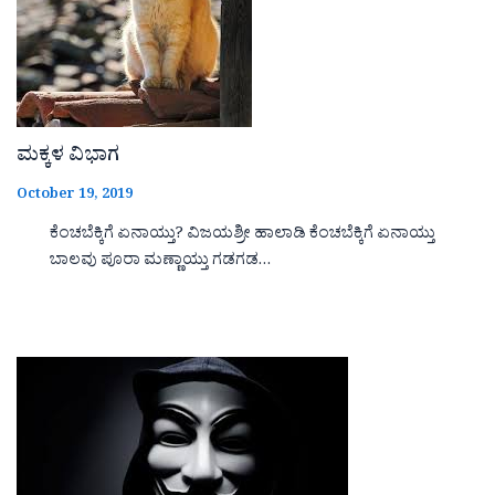
ಮಕ್ಕಳ ವಿಭಾಗ
October 19, 2019
ಕೆಂಚಬೆಕ್ಕಿಗೆ ಏನಾಯ್ತು? ವಿಜಯಶ್ರೀ ಹಾಲಾಡಿ ಕೆಂಚಬೆಕ್ಕಿಗೆ ಏನಾಯ್ತು
ಬಾಲವು ಪೂರಾ ಮಣ್ಣಾಯ್ತು ಗಡಗಡ…