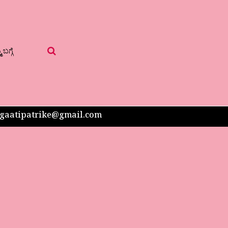
 ಬಗ್ಗೆ
 sangaatipatrike@gmail.com