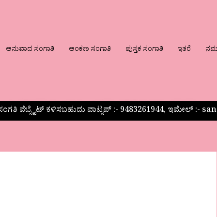
ಅನುವಾದ ಸಂಗಾತಿ
ಅಂಕಣ ಸಂಗಾತಿ
ಪುಸ್ತಕ ಸಂಗಾತಿ
ಇತರೆ
ನಮ್ಮ
ಂಗತಿ ವೆಬ್ಸೈಟ್ ಕಳಿಸಬಹುದು ವಾಟ್ಸಪ್‌ :- 9483261944, ಇಮೇಲ್ :-