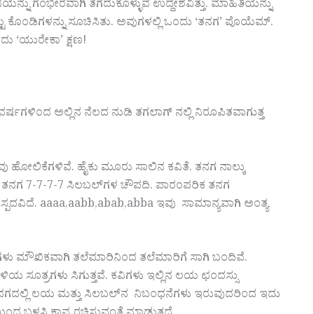
ರಚನೆಯನ್ನು ಗಂಭೀರವಾಗಿ ತೆಗೆದುಕೊಳ್ಳುವ ಉದ್ದೇಶವಿತ್ತು. ಮಾಹಿತಿಯನ್ನು
 ಕೊಂಡಿಗಳನ್ನು ಸೂಚಿಸಿತು. ಅವುಗಳಲ್ಲಿ ಒಂದು ‘ತನಗ’ ಪೊಯೆಮ್.
ದು ‘ಯುರೇಕಾ’ ಕ್ಷಣ!
ವರ್ಷಗಳಿಂದ ಅಲ್ಲಿನ ನೆಲದ ನುಡಿ ತಗಲಾಗ್ ನಲ್ಲಿ ನಿರೂಪಿತವಾಗುತ್ತ
ೆಲವು ಹೋಲಿಕೆಗಳಿವೆ. ಹೈಕು ಮೂರು ಸಾಲಿನ ಕವಿತೆ. ತನಗ ನಾಲ್ಕು
ದರೆ ತನಗ 7-7-7-7 ಸಿಲಬಲ್‌ಗಳ ಚೌಪದಿ. ಪಾರಂಪರಿಕ ತನಗ
ಳಿಗೆ ಆಸ್ಪದವಿದೆ. aaaa,aabb,abab,abba ಇವು ಸಾಮಾನ್ಯವಾಗಿ ಅಂತ್ಯ
ಗಗಳು ಮೌಖಿಕವಾಗಿ ತಲೆಮಾರಿನಿಂದ ತಲೆಮಾರಿಗೆ ಸಾಗಿ ಬಂದಿವೆ.
ಯ ಸೂತ್ರಗಳು ಸಿಗುತ್ತವೆ. ಕವಿಗಳು ಇಲ್ಲಿನ ಲಯ ಛಂದಸ್ಸು
ೆ. ತನಗದಲ್ಲಿ ಲಯ ಮತ್ತು ಸಿಲಬಲ್‌ನ ನಿಬಂಧನೆಗಳು ಇರುವುದರಿಂದ ಇದು