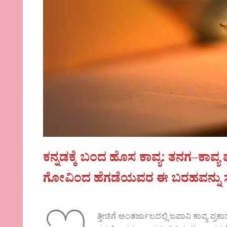
ಕನ್ನಡಕ್ಕೆ ಬಂದ ಹೊಸ ಕಾವ್ಯ: ತನಗ
–
ಕಾವ್ಯ
ಗೋವಿಂದ ಹೆಗಡೆಯವರ ಈ ಬರಹವನ್ನು ಸಂ
ತ್ತೀಚಿಗೆ ಅಂತರ್ಜಾಲದಲ್ಲಿ ಜಪಾನಿ ಕಾವ್ಯ ಪ್ರಕಾ