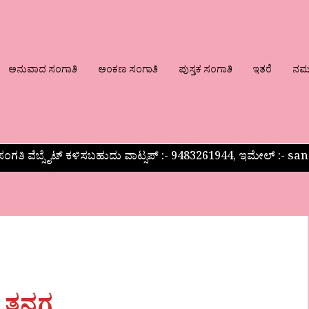
ಅನುವಾದ ಸಂಗಾತಿ
ಅಂಕಣ ಸಂಗಾತಿ
ಪುಸ್ತಕ ಸಂಗಾತಿ
ಇತರೆ
ನಮ್ಮ
ಂಗತಿ ವೆಬ್ಸೈಟ್ ಕಳಿಸಬಹುದು ವಾಟ್ಸಪ್‌ :- 9483261944, ಇಮೇಲ್ :-