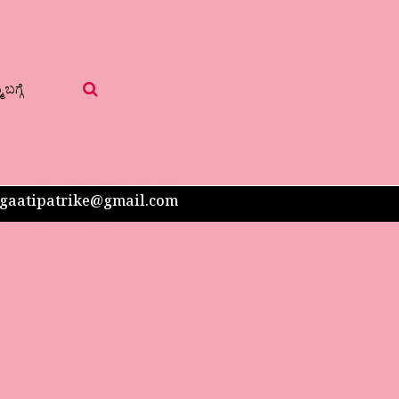
 ಬಗ್ಗೆ
 sangaatipatrike@gmail.com