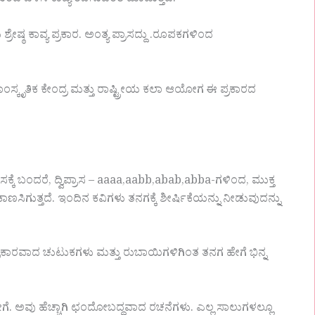
ೆಯಿಂದ ಬಳಸಿ ಕಾವ್ಯ ರಚಿಸುವಂತೆ ಮಾಡುತ್ತದೆ.
 ಕಾವ್ಯ ಪ್ರಕಾರ. ಅಂತ್ಯ ಪ್ರಾಸದ್ದು .ರೂಪಕಗಳಿಂದ
 ಸಾಂಸ್ಕೃತಿಕ ಕೇಂದ್ರ ಮತ್ತು ರಾಷ್ಟ್ರೀಯ ಕಲಾ ಆಯೋಗ ಈ ಪ್ರಕಾರದ
ಕ್ಕೆ ಬಂದರೆ, ದ್ವಿಪ್ರಾಸ – aaaa,aabb,abab,abba-ಗಳಿಂದ, ಮುಕ್ತ
ಗುತ್ತದೆ. ಇಂದಿನ ಕವಿಗಳು ತನಗಕ್ಕೆ ಶೀರ್ಷಿಕೆಯನ್ನು ನೀಡುವುದನ್ನು
ಟ ಪ್ರಕಾರವಾದ ಚುಟುಕಗಳು ಮತ್ತು ರುಬಾಯಿಗಳಿಗಿಂತ ತನಗ ಹೇಗೆ ಭಿನ್ನ
ೀಗೆ. ಅವು ಹೆಚ್ಚಾಗಿ ಛಂದೋಬದ್ಧವಾದ ರಚನೆಗಳು. ಎಲ್ಲ ಸಾಲುಗಳಲ್ಲೂ