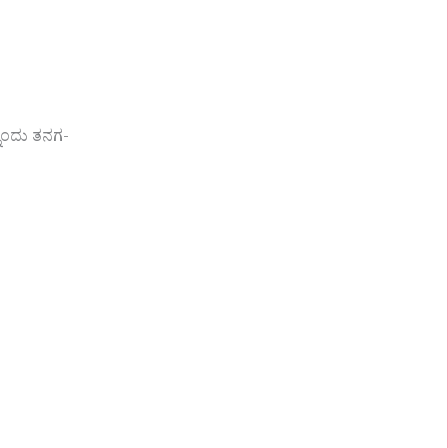
ೊಂದು ತನಗ-