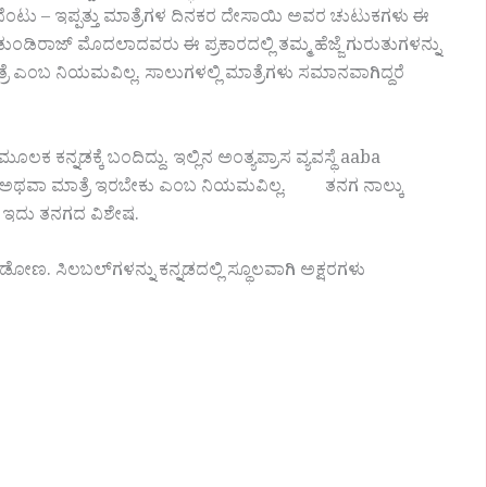
ೆಂಟು – ಇಪ್ಪತ್ತು ಮಾತ್ರೆಗಳ ದಿನಕರ ದೇಸಾಯಿ ಅವರ ಚುಟುಕಗಳು ಈ
 ಡುಂಡಿರಾಜ್ ಮೊದಲಾದವರು ಈ ಪ್ರಕಾರದಲ್ಲಿ ತಮ್ಮ ಹೆಜ್ಜೆ ಗುರುತುಗಳನ್ನು
ಾತ್ರೆ ಎಂಬ ನಿಯಮವಿಲ್ಲ. ಸಾಲುಗಳಲ್ಲಿ ಮಾತ್ರೆಗಳು ಸಮಾನವಾಗಿದ್ದರೆ
ಕನ್ನಡಕ್ಕೆ ಬಂದಿದ್ದು. ಇಲ್ಲಿನ ಅಂತ್ಯಪ್ರಾಸ ವ್ಯವಸ್ಥೆ aaba
ರ ಅಥವಾ ಮಾತ್ರೆ ಇರಬೇಕು ಎಂಬ ನಿಯಮವಿಲ್ಲ. ತನಗ ನಾಲ್ಕು
ದೆ. ಇದು ತನಗದ ವಿಶೇಷ.
ಣ. ಸಿಲಬಲ್‌ಗಳನ್ನು ಕನ್ನಡದಲ್ಲಿ ಸ್ಥೂಲವಾಗಿ ಅಕ್ಷರಗಳು