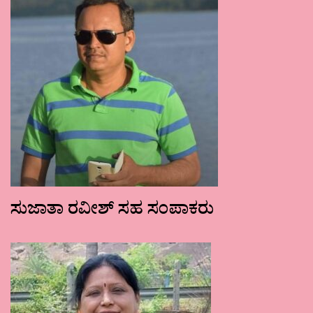
ಸುಜಾತಾ ರವೀಶ್ ಸಹ ಸಂಪಾಕರು