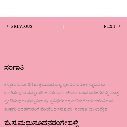
PREVIOUS
NEXT
ಸಂಗಾತಿ
ಕನ್ನಡದ ಓದುಗರಿಗೆ ಉತ್ತಮವಾದ ಎಲ್ಲ ಪ್ರಕಾರದ ಬರಹಳನ್ನು ಓದಲು
ಒದಗಿಸುವುದು ನಮ್ಮ ಗುರಿ. ಜನಪರವಾದ, ಜೀವಪರವಾದ ಬರಹಗಳನ್ನು ಮಾತ್ರ
ಪ್ರಕಟಿಸುವುದು ನಮ್ಮ ನಿಲುವು. ಪ್ರತಿಭೆಯಿದ್ದೂ ಎಲೆಮರೆಕಾಯಿಗಳಂತಿರುವ
ಉತ್ತಮ ಬರಹಗಾರರಿಗೆ ವೇದಿಕೆಒದಗಿಸುವುದು ʼಸಂಗಾತಿʼಯ ಉದ್ದೇಶ.
ಕು.ಸ.ಮಧುಸೂದನರಂಗೇಹಳ್ಳಿ