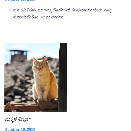
October 19, 2019
ಹೂ ಕವಿತೆಗಳು. ರಂಗಮ್ಮ ಹೊದೇಕಲ್ ಗಂಧವಾಗಲು ಬೇರು ಎಷ್ಟು
ನೋಯಬೇಕೋ.. ಘಮ ವಾಗಲು…
ಮಕ್ಕಳ ವಿಭಾಗ
October 19, 2019