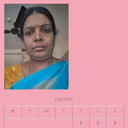
July 2022
M
T
W
T
F
S
S
1
2
3