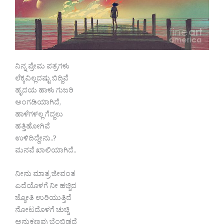
ನಿನ್ನ ಪ್ರೇಮ ಪತ್ರಗಳು
ಲೆಕ್ಕವಿಲ್ಲದಷ್ಟು ಬಿದ್ದಿವೆ
ಹೃದಯ ಹಾಳು ಗುಜರಿ
ಅಂಗಡಿಯಾಗಿದೆ,
ಹಾಳೆಗಳಲ್ಲ ಗೆದ್ದಲು
ಹತ್ತಿಹೋಗಿವೆ
ಉಳಿದಿದ್ದೇನು..?
ಮನವೆ ಖಾಲಿಯಾಗಿದೆ..
ನೀನು ಮಾತ್ರ ಜೀವಂತ
ಎದೆಯೊಳಗೆ ನೀ ಹಚ್ಚಿದ
ಜ್ಯೋತಿ ಉರಿಯುತ್ತಿದೆ
ನೋಟದೊಳಗೆ ಚುಚ್ಚಿ
ಅನುಕ್ಷಣವು ಬೆಂಬಿಡದೆ