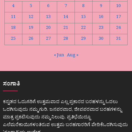
4
5
6
7
8
9
10
11
12
13
14
15
16
17
18
19
20
21
22
23
24
25
26
27
28
29
30
31
« Jun
Aug »
ಸಂಗಾತಿ
ಕನ್ನಡದ ಓದುಗರಿಗೆ ಉತ್ತಮವಾದ ಎಲ್ಲ ಪ್ರಕಾರದ ಬರಹಳನ್ನು ಓದಲು
ಒದಗಿಸುವುದು ನಮ್ಮ ಗುರಿ. ಜನಪರವಾದ, ಜೀವಪರವಾದ ಬರಹಗಳನ್ನು
ಮಾತ್ರ ಪ್ರಕಟಿಸುವುದು ನಮ್ಮ ನಿಲುವು. ಪ್ರತಿಭೆಯಿದ್ದೂ
ಎಲೆಮರೆಕಾಯಿಗಳಂತಿರುವ ಉತ್ತಮ ಬರಹಗಾರರಿಗೆ ವೇದಿಕೆಒದಗಿಸುವುದು