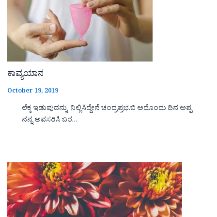
ಕಾವ್ಯಯಾನ
October 19, 2019
ಲೆಕ್ಕ ಇಡುವುದನ್ನು ನಿಲ್ಲಿಸಿದ್ದೇನೆ ಚಂದ್ರಪ್ರಭ.ಬಿ ಅದೊಂದು ದಿನ ಅಪ್ಪ
ನನ್ನ ಅವಸರಿಸಿ ಬರ…