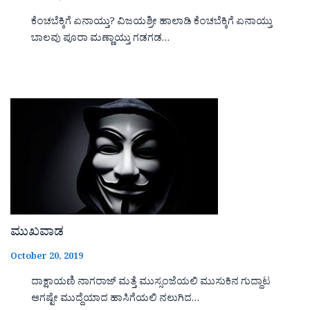
ಕೆಂಚಬೆಕ್ಕಿಗೆ ಏನಾಯ್ತು? ವಿಜಯಶ್ರೀ ಹಾಲಾಡಿ ಕೆಂಚಬೆಕ್ಕಿಗೆ ಏನಾಯ್ತು
ಬಾಲವು ಪೂರಾ ಮಣ್ಣಾಯ್ತು ಗಡಗಡ…
ಮುಖವಾಡ
October 20, 2019
ದಾಕ್ಷಾಯಣಿ ನಾಗರಾಜ್ ಮತ್ತೆ ಮುಸ್ಸಂಜೆಯಲಿ ಮುಸುಕಿನ ಗುದ್ದಾಟ
ಆಗಷ್ಟೇ ಮುದ್ದೆಯಾದ ಹಾಸಿಗೆಯಲಿ ನಲುಗಿದ…