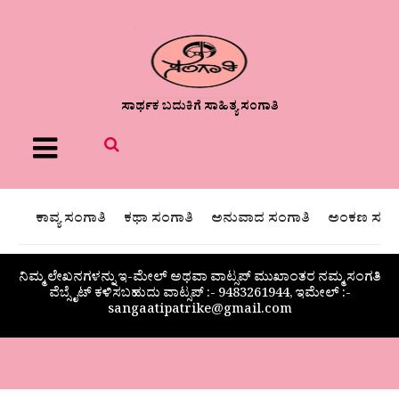
ಸಾರ್ಥಕ ಬದುಕಿಗೆ ಸಾಹಿತ್ಯ ಸಂಗಾತಿ
Menu
ಕಾವ್ಯ ಸಂಗಾತಿ
ಕಥಾ ಸಂಗಾತಿ
ಅನುವಾದ ಸಂಗಾತಿ
ಅಂಕಣ ಸಂಗಾ
ನಿಮ್ಮ ಲೇಖನಗಳನ್ನು ಇ-ಮೇಲ್ ಅಥವಾ ವಾಟ್ಸಪ್ ಮುಖಾಂತರ ನಮ್ಮ ಸಂಗತಿ
ವೆಬ್ಸೈಟ್ ಕಳಿಸಬಹುದು ವಾಟ್ಸಪ್‌ :- 9483261944, ಇಮೇಲ್ :-
sangaatipatrike@gmail.com