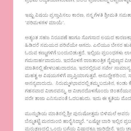
ಪ್ರಥಮ ಆದ್ಯತೆಯಾಗಿರುವಾಗ, ಒಲಿದ ಪ್ರಕಾರವನ್ನು ಅಪ್ಪಿಕೊಳ್
ಇಷ್ಟು ವಿಷಯ ಪ್ರಸ್ತಾಪಿಸಲು ಕಾರಣ, ನನ್ನ ಗೆಳತಿ ಶ್ರೀಮತಿ ಸ
ʼಪರಿಮಳಗಳ ಮಾಯೆʼ.
ಅತ್ಯಂತ ಸಹಜ ನಿರೂಪಣೆ ಹಾಗೂ ಸೊಗಸಾದ ಲಯದ ಕಾರಣಕ್ಕಾಗಿ 
ಹಿಡಿದರೆ ಸಮಯದ ಪರಿವೆಯೇ ಆಗದು. ಎಲಿಯೂ ಬೇಸರ ಹುಟ್ಟಿಸದೇ
ಓದುವ ಕಣ್ಣುಗಳಿಗೆ ಬಂದುಬಿಡುತ್ತದೆ. ಇಲ್ಲಿಯ ಪ್ರಬಂಧಗಳು ಲ
ಗಮನಾರ್ಹವಾದುದು. ಇದರೊಳಗೆ ರಾಜತಾಂತ್ರಿಕ ನೈಪುಣ್ಯದ ವಿಚಾರವ
ಮಾತಿನಲ್ಲಿ ಹೇಳಬಹುದಾದರೂ, ಇದರಲ್ಲಿರುವ ಸರ್ವೇ ಸಾಮಾನ್ಯ
ಮಹತ್ವ ಆ ವಿಷಯಗಳಿಗೆ ಪ್ರಾಪ್ತಿಯಾಗುತ್ತವೆ. ಅನುದ್ದೇಶದಿಂದ,
ಅನನ್ಯವಾದುದು. ನಿರುಮ್ಮಳಭಾವದಲ್ಲಿ ತಮ್ಮ ಬದುಕಿನ, ಕಂಡು 
ಗಹನವಾದ ವಿಚಾರವನ್ನು, ಆ ವಿಚಾರದೊಳಗೊಂದು ಚಿಂತನೆಯನ್ನು 
ಪದೇ ತಾಜಾ ಎನಿಸುವಂತೆ ಓದಬಹುದು. ಇದು ಈ ಕೃತಿಯ ಮೊದ
ಮುನ್ನುಡಿಯ ಮಾತಿನಲ್ಲಿ ಶ್ರೀ ಪುರುಷೋತ್ತಮ ಬಿಳಿಮಲೆ ಅವರ
ಬೆನ್ನುತಟ್ಟಿ ಮನದುಂಬಿ ಹಾರೈಸಿದ್ದಾರೆ. “ಎಷ್ಟೋ ಬಾರಿ ಇಲ್ಲಿನ ಪ್ರ
ಮರುಕ್ಷಣದಲ್ಲಿ ಒಂದು ಬಗೆಯ ವಿಷಾದಕ್ಕೂ ಜಾರಿದ್ದೇನೆ. ಇದು ಚ