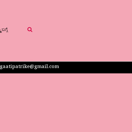
 ಬಗ್ಗೆ
 sangaatipatrike@gmail.com