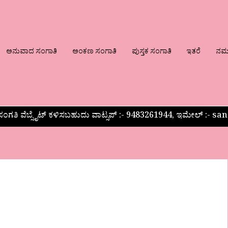
ಅನುವಾದ ಸಂಗಾತಿ
ಅಂಕಣ ಸಂಗಾತಿ
ಪುಸ್ತಕ ಸಂಗಾತಿ
ಇತರೆ
ನಮ್ಮ
ಂಗತಿ ವೆಬ್ಸೈಟ್ ಕಳಿಸಬಹುದು ವಾಟ್ಸಪ್‌ :- 9483261944, ಇಮೇಲ್ :-