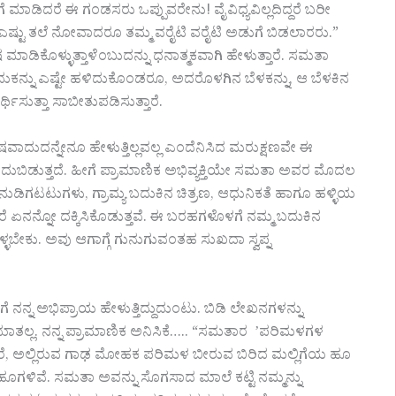
 ಮಾಡಿದರೆ ಈ ಗಂಡಸರು ಒಪ್ಪುವರೇನು! ವೈವಿಧ್ಯವಿಲ್ಲದಿದ್ದರೆ ಬರೀ
್ಟು ತಲೆ ನೋವಾದರೂ ತಮ್ಮ ವರೈಟಿ ವರೈಟಿ ಅಡುಗೆ ಬಿಡಲಾರರು.”
 ಮಾಡಿಕೊಳ್ಳುತ್ತಾಳೆಂಬುದನ್ನು ಧನಾತ್ಮಕವಾಗಿ ಹೇಳುತ್ತಾರೆ. ಸಮತಾ
ಕನ್ನು ಎಷ್ಟೇ ಹಳಿದುಕೊಂಡರೂ, ಅದರೊಳಗಿನ ಬೆಳಕನ್ನು, ಆ ಬೆಳಕಿನ
ಸುತ್ತಾ ಸಾಬೀತುಪಡಿಸುತ್ತಾರೆ.
ಷವಾದುದನ್ನೇನೂ ಹೇಳುತ್ತಿಲ್ಲವಲ್ಲ ಎಂದೆನಿಸಿದ ಮರುಕ್ಷಣವೇ ಈ
ೆದುಬಿಡುತ್ತದೆ. ಹೀಗೆ ಪ್ರಾಮಾಣಿಕ ಅಭಿವ್ಯಕ್ತಿಯೇ ಸಮತಾ ಅವರ ಮೊದಲ
ುಡಿಗಟಟುಗಳು, ಗ್ರಾಮ್ಯ ಬದುಕಿನ ಚಿತ್ರಣ, ಆಧುನಿಕತೆ ಹಾಗೂ ಹಳ್ಳಿಯ
ನನ್ನೋ ದಕ್ಕಿಸಿಕೊಡುತ್ತವೆ. ಈ ಬರಹಗಳೊಳಗೆ ನಮ್ಮ ಬದುಕಿನ
ಳಬೇಕು. ಅವು ಆಗಾಗ್ಗೆ ಗುನುಗುವಂತಹ ಸುಖದಾ ಸ್ವಪ್ನ
ನ್ನ ಅಭಿಪ್ರಾಯ ಹೇಳುತ್ತಿದ್ದುದುಂಟು. ಬಿಡಿ ಲೇಖನಗಳನ್ನು
ತಲ್ಲ. ನನ್ನ ಪ್ರಾಮಾಣಿಕ ಅನಿಸಿಕೆ….. “ಸಮತಾರ ʼಪರಿಮಳಗಳ
ರೆ, ಅಲ್ಲಿರುವ ಗಾಢ ಮೋಹಕ ಪರಿಮಳ ಬೀರುವ ಬಿರಿದ ಮಲ್ಲಿಗೆಯ ಹೂ
ೂಗಳಿವೆ. ಸಮತಾ ಅವನ್ನು ಸೊಗಸಾದ ಮಾಲೆ ಕಟ್ಟಿ ನಮ್ಮನ್ನು