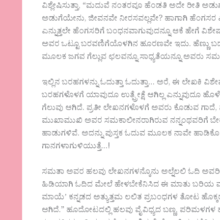
ವಿಶ್ಲೇಷಿಸುತ್ತಾ, “ಮದುವೆ ನಂತರವೂ ಹೆಂಡತಿ ಅದೇ ರೀತಿ ಅಡುಗೆ
ಅಡುಗೆಯೇನು, ಜೀವನವೇ ನೀರಸವಲ್ಲವೇ? ಹಾಗಾಗಿ ಹೆಂಗಸರ ಎಷ
ಎನ್ನುತ್ತಲೇ ಹೆಂಗಸರಿಗೆ ಬಂಧನವಾಗುವುದನ್ನೂ ಆಕೆ ಹೇಗೆ ವಿಶೇಷ
ಅವರ ಒಟ್ಟೂ ಬರವಣಿಗೆಯೊಳಗಿನ ಹೂರಣವೇ ಇದು. ಹೆಣ್ಣು ಬದು
ಮೂಲಕ ಜಗವ ಗೆಲ್ಲುವ ಛಲವನ್ನೂ ಸಾಧ್ಯತೆಯನ್ನೂ ಅವರು ಸಮರ್ಥಿ
ಇಲ್ಲಿನ ಬರಹಗಳನ್ನು ಓದುತ್ತಾ ಓದುತ್ತಾ… ಅರೆ, ಈ ಲೇಖಕಿ ವಿಶೇ
ಬರಹಗಳೊಳಗೆ ಯಾವುದೂ ಉತ್ಪ್ರೇಕ್ಷೆ ಆಗಿಲ್ಲ ಎನ್ನುವುದೂ ಹೊಳ
ಗೆಲುವು ಆಗಿದೆ. ಪ್ರತೀ ಲೇಖನಗಳೊಳಗೆ ಅವರು ಕೊಡುವ ಗಾದೆ, ನ
ಮುಖಾಮುಖಿ ಅವರ ಸಮಕಾಲೀನರಾಗಿರುವ ನನ್ನಂಥವರಿಗೆ ಬೇರೆ ಏ
ಹಾಡುಗಳಿವೆ. ಅದನ್ನು ಪುಸ್ತಕ ಓದುವ ಮೂಲಕ ನಾವೇ ಹಾಡಿಕೊಳ್
ಗಾನಗಳಾಗುಳಿಯುತ್ತೆ…!
ಸಮತಾ ಅವರ ಹಲವು ಲೇಖನಗಳನ್ಕೊನು ಅಲ್ನೆಲಲಿ ಓದಿ ಅವರಿಗೆ ನ
ಹಿಡಿಯಾಗಿ ಓದಿದ ಮೇಲೆ ಹೇಳಬೇಕೆನಿಸಿದ ಈ ಮಾತು ಬರಿಯ ಮಾ
ಮಾಯೆʼ ಕನ್ನಡದ ಅತ್ಯುತ್ತಮ ಲಲಿತ ಪ್ರಬಂಧಗಳ ತೋಟ ಹೊಕ್ಕ
ಆಗಿದೆ.” ಹೂದೋಟದಲ್ಲಿ ಹಲವು ವೈವಿಧ್ಯದ ಬಣ್ಣ, ಪರಿಮಳಗಳ ಹ