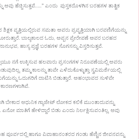
್ನು ಅವು ಹೆಚ್ಚಿಸುತ್ತವೆ…..” ಎಂದು ಪುಸ್ತಕದೊಳಗಿನ ಬರಹಗಳ ತಾತ್ವಿಕ
ಶಿಕ್ಷಕ ವೃತ್ತಿಯಲ್ಲಿರುವ ಸಮತಾ ಅವರು ಪ್ರವೃತ್ತಿಯಾಗಿ ಬರವಣಿಗೆಯನ್ನು
ೋರುತ್ತಾರೆ. ಬಾಲ್ಯಕಾಲದ ಓದು, ಅಪ್ಪನ ಪ್ರೇರೇಪಣೆ ಅವರ ಬರಹದ
, ಹಾಸ್ಯ ಪ್ರಜ್ಞೆ ಬರಹಗಳ ಸೊಗಸನ್ನು ವಿಸ್ತರಿಸುತ್ತವೆ.
ಲಿಯೂ ನಗೆ ಉಕ್ಕಿಸುವ ಹಲವಾರು ಪ್ರಸಂಗಗಳ ನಿರೂಪಣೆಯಲ್ಲಿ ಅವರು
ಿಲ್ಲ. ತಮ್ಮ ಕಾಲನ್ನು ತಾವೇ ಎಳೆದುಕೊಳ್ಳುತ್ತಾ ಸ್ವವಿಮರ್ಶೆಯಲ್ಲಿ
ಗೆಯನ್ನು ಓದುಗರಿಗೆ ದಾಟಿಸಿ ಬಿಡುತ್ತಾರೆ. ಅಹಂಭಾವದ ಸುಳಿವೇ
ನ ಕಾರಣಗಳಾಗಿವೆ.
ಗಿ ಬೇಕಾದ ಆಧುನಿಕ ಗ್ಯಾಜೇಟ್‌ ಲೋಕದ ಕಲಿಕೆ ಮುಂತಾದುವನ್ನು
. ಏನೋ ಮಾತಿಗೆ ಹೇಳಿದ್ದಾರೆ ಬಿಡು ಎಂದು ನಿರ್ಲಕ್ಷಿಸುವಂತಿಲ್ಲ. ಅವು
ಾಹ ಪೂರ್ವದಲ್ಲಿ ಹಾಗೂ ವಿವಾಹಾನಂತರದ ಗಂಡು ಹೆಣ್ಣಿನ ಜೀವನವನ್ನು