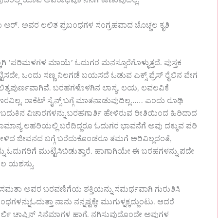
ಳುವುದರಲ್ಲಿ ಯಾವ ಅಪರಾಧವೂ ನನಗೆ ಕಾಣುವುದಿಲ್ಲ.
ಮತಾ ಆರ್.‌ ಅವರ ಲಲಿತ ಪ್ರಬಂಧಗಳ ಸಂಗ್ರಹವಾದ ಚೊಚ್ಚಲ ಕೃತಿ
ʼಪರಿಮಳಗಳ ಮಾಯೆʼ ಓದುಗರ ಮನಸ್ಸೂರೆಗೊಳ್ಳುತ್ತದೆ. ಪುಸ್ತಕ
, ಒಂದು ಸಣ್ಣ ನಿಲಗಡೆ ಬಯಸದೆ ಓಡುವ ಎಕ್ಸ್‌ ಪ್ರೆಸ್‌ ರೈಲಿನ ವೇಗ
ಾಲಿತ್ಯಪುರ್ಣವಾಗಿವೆ. ಬರಹಗಳೊಳಗಿನ ಲಾಸ್ಯ, ಲಯ, ಲವಲವಿಕೆ
ಿಲ್ಲ, ರಾಕೆಟ್‌ ಸೈನ್ಸ್‌ ಬಗ್ಗೆ ಮಾತನಾಡುವುದಿಲ್ಲ…… ಎಂದು ರೂಢಿ
 ಬದುಕಿನ ವಿಚಾರಗಳನ್ನು ಬರಹಗಾರ್ತಿ ಹೇಳಿರುವ ರೀತಿಯಿಂದ ಹಿರಿದಾದ
 ಸಾಮಾನ್ಯ ಲಹರಿಯಲ್ಲಿ ಬರೆದಿದ್ದರೂ ಓದುಗರ ಭಾವನೆಗೆ ಅವು ದಕ್ಕುವ ಪರಿ
ಕೇಳಿದ ಜೀವನದ ಬಗ್ಗೆ ಬರೆದುಕೊಂಡರೂ ತಮಗೆ ಅರಿವಿಲ್ಲದಂತೆ,
ಓದುಗರಿಗೆ ಮುಟ್ಟಿಸಿಬಿಡುತ್ತಾರೆ. ಹಾಗಾಗಿಯೇ ಈ ಬರಹಗಳನ್ನು ಪದೇ
ಲ ಯಶಸ್ಸು.
ು ಸಮತಾ ಅವರ ಬರವಣಿಗೆಯ ಶಕ್ತಿಯನ್ನು ಸಮರ್ಥವಾಗಿ ಗುರುತಿಸಿ
ಬಂಧಗಳನ್ನುಓದುತ್ತಾ ನಾನು ನನ್ನಷ್ಟಕ್ಕೇ ಮುಗುಳ್ನಕ್ಕದ್ದುಂಟು. ಆದರೆ
ಾರ್ಲಿ ಚಾಪ್ಲಿನ್‌ ಸಿನೆಮಾಗಳ ಹಾಗೆ. ನಗಿಸುವುದೊಂದೇ ಅವುಗಳ