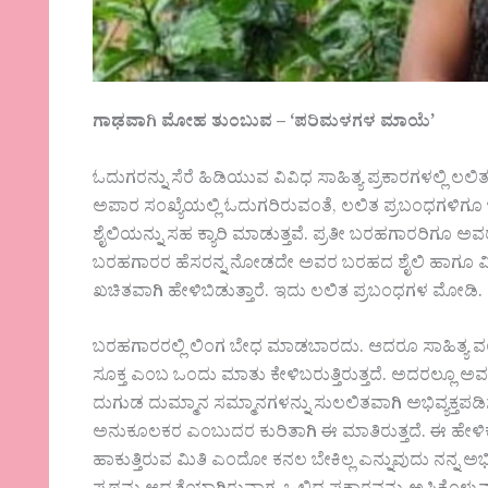
ಗಾಢವಾಗಿ
ಮೋಹ
ತುಂಬುವ
– ‘
ಪರಿಮಳಗಳ
ಮಾಯೆ
’
ಓದುಗರನ್ನು ಸೆರೆ ಹಿಡಿಯುವ ವಿವಿಧ ಸಾಹಿತ್ಯ ಪ್ರಕಾರಗಳಲ್ಲಿ ಲ
ಅಪಾರ ಸಂಖ್ಯೆಯಲ್ಲಿ ಓದುಗರಿರುವಂತೆ, ಲಲಿತ ಪ್ರಬಂಧಗಳಿಗೂ
ಶೈಲಿಯನ್ನು ಸಹ ಕ್ಯಾರಿ ಮಾಡುತ್ತವೆ. ಪ್ರತೀ ಬರಹಗಾರರಿಗೂ 
ಬರಹಗಾರರ ಹೆಸರನ್ನ ನೋಡದೇ ಅವರ ಬರಹದ ಶೈಲಿ ಹಾಗೂ ವಿ
ಖಚಿತವಾಗಿ ಹೇಳಿಬಿಡುತ್ತಾರೆ. ಇದು ಲಲಿತ ಪ್ರಬಂಧಗಳ ಮೋಡಿ.
ಬರಹಗಾರರಲ್ಲಿ ಲಿಂಗ ಬೇಧ ಮಾಡಬಾರದು. ಆದರೂ ಸಾಹಿತ್ಯ 
ಸೂಕ್ತ ಎಂಬ ಒಂದು ಮಾತು ಕೇಳಿಬರುತ್ತಿರುತ್ತದೆ. ಅದರಲ್ಲೂ ಅವರ
ದುಗುಡ ದುಮ್ಮಾನ ಸಮ್ಮಾನಗಳನ್ನು ಸುಲಲಿತವಾಗಿ ಅಭಿವ್ಯಕ್ತ
ಅನುಕೂಲಕರ ಎಂಬುದರ ಕುರಿತಾಗಿ ಈ ಮಾತಿರುತ್ತದೆ. ಈ ಹೇಳ
ಹಾಕುತ್ತಿರುವ ಮಿತಿ ಎಂದೋ ಕನಲ ಬೇಕಿಲ್ಲ ಎನ್ನುವುದು ನನ್ನ ಅ