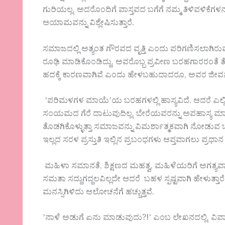
ಗುರಿಯಲ್ಲ.‌ ಅದರೊಂದಿಗೆ ವಾಸ್ತವದ ಬಗೆಗೆ ನಮ್ಮ ತಿಳಿವಳಿಕೆಗಳನ
ಆಯಾಮವನ್ನು ವಿಶ್ಲೇಷಿಸುತ್ತಾರೆ.
ಸಮಾಜದಲ್ಲಿ ಅತ್ಯಂತ ಗೌರವದ ವೃತ್ತಿ ಎಂದು ಪರಿಗಣಿಸಲಾಗಿರುವ 
ರೂಢಿ ಮಾಡಿಕೊಂಡಿದ್ದು, ಅವರೊಬ್ಬ ಪ್ರವೀಣ ಬರಹಗಾರರಂತೆ ತ
ಹದಕ್ಕೆ ಕಾರಣವಾಗಿವೆ ಎಂದು ಹೇಳಬಹುದಾದರೂ, ಅವರ ಜೀವನಾನುಭವ
ʼಪರಿಮಳಗಳ ಮಾಯೆʼಯ ಬರಹಗಳಲ್ಲಿ ಹಾಸ್ಯವಿದೆ. ಆದರೆ ಎಲ್
ಸಂಯಮದ ಗೆರೆ ದಾಟುವುದಿಲ್ಲ. ಬೇರೆಯವರನ್ನು ಅಪಹಾಸ್ಯ ಮಾಡುವುದ
ತೊಡಗಿಕೊಳ್ಳುತ್ತಾ ಸಮಾಜವನ್ನು ವಿಮರ್ಶಾತ್ಮಕವಾಗಿ ನೋಡುವ ಬ
ಇಲ್ಲದ ಸರಳ ಪ್ರಸ್ತುತಿ ಇಲ್ಲಿನ ಪ್ರಬಂಧಗಳು ಆಪ್ತವಾಗಲು ಪ್ರಧಾ
ಮಹಿಳಾ ಸಮಾನತೆ, ಶಿಕ್ಷಣದ ಮಹತ್ವ, ಮಹಿಳೆಯರಿಗೆ ಅಗತ್ಯವಾ
ಸಮತಾ ಸದ್ದುಗದ್ದಲವಿಲ್ಲದೇ ಆದರೆ ಬಹಳ ಸ್ಪಷ್ಟವಾಗಿ ಹೇಳುತ್ತಾರೆ
ಮನಸ್ಸಿಗಿಳಿದು ಆಲೋಚನೆಗೆ ಹಚ್ಚುತ್ತವೆ.
ʼನಾಳೆ ಅಡುಗೆ ಏನು ಮಾಡುವುದು?!ʼ ಎಂಬ ಲೇಖನದಲ್ಲಿ, ವಿವ