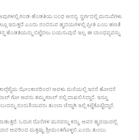
ಗಳಲ್ಲಿ ಗಂಡ-ಹೆಂಡತಿಯ ಬಂಧ ಅನನ್ಯ. ಸ್ವರ್ಗದಲ್ಲಿ ಮದುವೆಗಳು
ದಲ್ಲೂ ಇರುತ್ತದೆ ಎಂದು ನಂಬಿರುವ ಹೃದಯಗಳಲ್ಲಿ ಪ್ರೀತಿ ಎಂಬ ಹಣತೆ
ಹೆಂಡತಿಯನ್ನು ಬಿಟ್ಟಿರಲು ಬಯಸುವುದೆ ಇಲ್ಲ. ಈ ಬಾಂಧವ್ಯವನ್ನು
 ಕಾಲ್ಗೆಜ್ಜೆಯ ಝೇಂಕಾರದಿಂದ! ಅವಳು ಮನೆಯಲ್ಲಿ ಇರದೆ ಹೋದರೆ
 ಗಜಲ್ ಗೋ ಅವರು ತಮ್ಮ ಗಜಲ್ ನಲ್ಲಿ ದಾಖಲಿಸಿದ್ದಾರೆ. ಇನ್ನೂ
್ನು ನಂರುಶಿಯವರು ತುಂಬಾ ಚೆನ್ನಾಗಿ ಇಲ್ಲಿ ಕಟ್ಟಿಕೊಟ್ಟಿದ್ದಾರೆ.
ುತ್ತಿದೆ.‌ ಓದುಗ ದೊರೆಗಳ ಮನವನ್ನು ಕದ್ದು, ಅವರ ಹೃದಯದಲ್ಲಿ
ಂಬಾರ ಅವರಿಂದ ಮತ್ತಷ್ಟು ಶ್ರೀಮಂತಗೊಳ್ಳಲಿ ಎಂದು ತುಂಬು