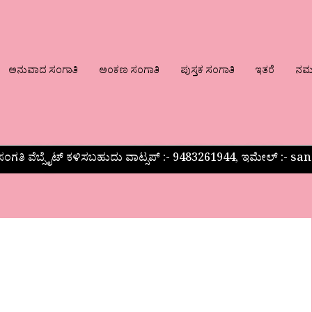
ಅನುವಾದ ಸಂಗಾತಿ
ಅಂಕಣ ಸಂಗಾತಿ
ಪುಸ್ತಕ ಸಂಗಾತಿ
ಇತರೆ
ನಮ್ಮ
ಂಗತಿ ವೆಬ್ಸೈಟ್ ಕಳಿಸಬಹುದು ವಾಟ್ಸಪ್‌ :- 9483261944, ಇಮೇಲ್ :-