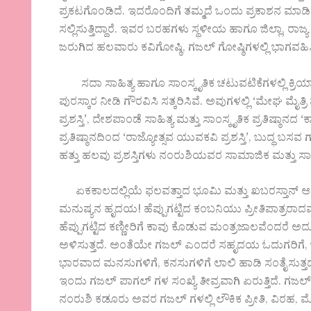
ಪ್ರಕಟಗೊಂಡಿದೆ. ಇದರೊಂದಿಗೆ ತಮ್ಮದೆ ಒಂದು ಪ್ರಕಾಶನ ಮಾಡಿಕ
ಸಲ್ಲಿಸುತ್ತಿದ್ದಾರೆ. ಇವರ ಬರಹಗಳು ಸ್ಥಳೀಯ ಹಾಗೂ ಜಿಲ್ಲಾ, ರಾಜ್
ಜರುಗಿದ ಹಲವಾರು ಕವಿಗೋಷ್ಠಿ, ಗಜಲ್ ಗೋಷ್ಠಿಗಳಲ್ಲಿ ಭಾಗವಹಿಸಿ ತಮ
ಸದಾ ಸಾಹಿತ್ಯ ಹಾಗೂ ಸಾಂಸ್ಕೃತಿಕ ಚಟುವಟಿಕೆಗಳಲ್ಲಿ ಕ್ರಿಯಾ
ಪುರಸ್ಕಾರ ನೀಡಿ ಗೌರವಿಸಿ ಸತ್ಕರಿಸಿವೆ. ಅವುಗಳಲ್ಲಿ ‘ಮೇಘ ಮೈತ್ರ
ಪ್ರಶಸ್ತಿ’, ದೇಶಪಾಂಡೆ ಸಾಹಿತ್ಯ ಮತ್ತು ಸಾಂಸ್ಕೃತಿಕ ಪ್ರತಿಷ್ಠಾನದ
ಪ್ರತಿಷ್ಠಾನದಿಂದ ‘ರಾಜ್ಯೋತ್ಸವ ಯುವಕವಿ ಪ್ರಶಸ್ತಿ’, ಬುದ್ಧ ಬಸವ ಗ
ಹತ್ತು ಹಲವು ಪ್ರಶಸ್ತಿಗಳು ನಂರುಶಿಯವರ ಸಾಮಾಜಿಕ ಮತ್ತು ಸಾಹಿತ್ಯ
ಏಕಕಾಲದಲ್ಲಿಯೆ ಫಲವತ್ತಾದ ಭೂಮಿ ಮತ್ತು ಖಬರಸ್ತಾನ್ ಆಗಿ
ಮನುಷ್ಯನ ಹೃದಯ! ಹೆಪ್ಪುಗಟ್ಟಿದ ಕಂಬನಿಯು ಪ್ರೀತಿಪಾತ್ರರಾದವ
ಹೆಪ್ಪುಗಟ್ಟಿದ ಕಣ್ಣೀರಿಗೆ ಕಾವು ಕೊಡುವ ಮಂತ್ರಜಾಲವೆಂದರೆ ಅ
ಅಳಿಸುತ್ತದೆ. ಅಂತೆಯೇ ಗಜಲ್ ಎಂದರೆ ಸಹೃದಯ ಓದುಗರಿಗೆ
ಭಾರವಾದ ಮನಸುಗಳಿಗೆ, ಕನಸುಗಳಿಗೆ ಲಾಲಿ ಹಾಡಿ ಸಂತೈಸುತ್ತದೆ,
ಇಂದು ಗಜಲ್ ಪಾಗಲ್ ಗಳ ಸಂಖ್ಯೆ ತೀವ್ರವಾಗಿ ಏರುತ್ತಿದೆ. ಗಜಲ
ನಂರುಶಿ ಕಡೂರು ಅವರ ಗಜಲ್ ಗಳಲ್ಲಿ ಲೌಕಿಕ ಪ್ರೀತಿ, ವಿರಹ, ಮೋಹ