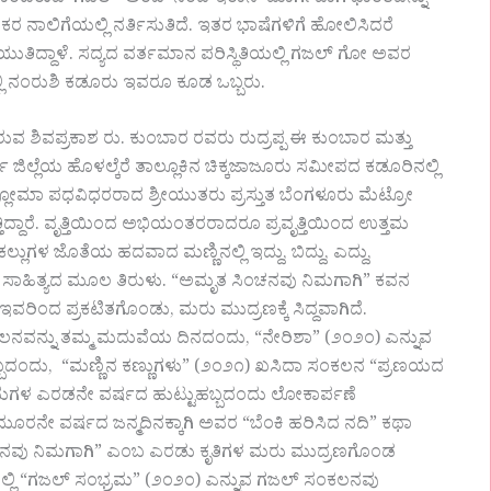
ರ ನಾಲಿಗೆಯಲ್ಲಿ ನರ್ತಿಸುತಿದೆ. ಇತರ ಭಾಷೆಗಳಿಗೆ ಹೋಲಿಸಿದರೆ
ಯುತಿದ್ದಾಳೆ. ಸದ್ಯದ ವರ್ತಮಾನ ಪರಿಸ್ಥಿತಿಯಲ್ಲಿ ಗಜಲ್ ಗೋ ಅವರ
ಲಿ ನಂರುಶಿ ಕಡೂರು ಇವರೂ ಕೂಡ ಒಬ್ಬರು.‌
 ಶಿವಪ್ರಕಾಶ ರು. ಕುಂಬಾರ ರವರು ರುದ್ರಪ್ಪ ಈ ಕುಂಬಾರ ಮತ್ತು
ಜಿಲ್ಲೆಯ ಹೊಳಲ್ಕೆರೆ‌ ತಾಲ್ಲೂಕಿನ ಚಿಕ್ಕಜಾಜೂರು ಸಮೀಪದ ಕಡೂರಿನಲ್ಲಿ
ಡಿಪ್ಲೋಮಾ ಪಧವಿಧರರಾದ ಶ್ರೀಯುತರು ಪ್ರಸ್ತುತ ಬೆಂಗಳೂರು ಮೆಟ್ರೋ
್ತಿದ್ದಾರೆ. ವೃತ್ತಿಯಿಂದ ಅಭಿಯಂತರರಾದರೂ ಪ್ರವೃತ್ತಿಯಿಂದ ಉತ್ತಮ
ಳ ಜೊತೆಯ ಹದವಾದ ಮಣ್ಣಿನಲ್ಲಿ ಇದ್ದು, ಬಿದ್ದು, ಎದ್ದು,
ಹಿತ್ಯದ ಮೂಲ ತಿರುಳು. “ಅಮೃತ ಸಿಂಚನವು ನಿಮಗಾಗಿ” ಕವನ
 ಇವರಿಂದ ಪ್ರಕಟಿತಗೊಂಡು, ಮರು ಮುದ್ರಣಕ್ಕೆ ಸಿದ್ದವಾಗಿದೆ.
ಂಕಲನವನ್ನು ತಮ್ಮ ಮದುವೆಯ ದಿನದಂದು, “ನೇರಿಶಾ” (೨೦೨೦) ಎನ್ನುವ
್ಬದಂದು, “ಮಣ್ಣಿನ ಕಣ್ಣುಗಳು” (೨೦೨೧) ಖಸಿದಾ ಸಂಕಲನ “ಪ್ರಣಯದ
್ಮ ಮಗಳ ಎರಡನೇ ವರ್ಷದ ಹುಟ್ಟುಹಬ್ಬದಂದು ಲೋಕಾರ್ಪಣೆ
ಮೂರನೇ ವರ್ಷದ ಜನ್ಮದಿನಕ್ಕಾಗಿ ಅವರ “ಬೆಂಕಿ ಹರಿಸಿದ ನದಿ” ಕಥಾ
ಂಚನವು ನಿಮಗಾಗಿ” ಎಂಬ ಎರಡು ಕೃತಿಗಳ ಮರು ಮುದ್ರಣಗೊಂಡ
ವದಲ್ಲಿ “ಗಜಲ್ ಸಂಭ್ರಮ” (೨೦೨೦) ಎನ್ನುವ ಗಜಲ್ ಸಂಕಲನವು