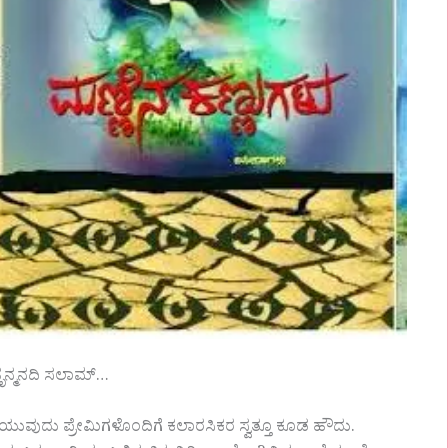
ೃನ್ಮನದಿ ಸಲಾಮ್…
ಿಯುವುದು ಪ್ರೇಮಿಗಳೊಂದಿಗೆ ಕಲಾರಸಿಕರ ಸ್ವತ್ತೂ ಕೂಡ ಹೌದು.