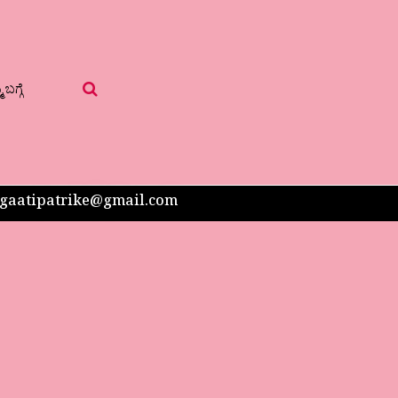
 ಬಗ್ಗೆ
 sangaatipatrike@gmail.com