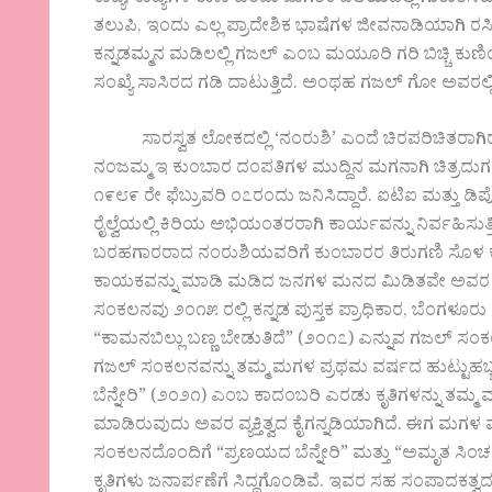
ತಲುಪಿ, ಇಂದು ಎಲ್ಲ ಪ್ರಾದೇಶಿಕ ಭಾಷೆಗಳ ಜೀವನಾಡಿಯಾಗಿ ರಸಿಕ
ಕನ್ನಡಮ್ಮನ ಮಡಿಲಲ್ಲಿ ಗಜಲ್ ಎಂಬ ಮಯೂರಿ ಗರಿ ಬಿಚ್ಚಿ ಕುಣಿ
ಸಂಖ್ಯೆ ಸಾಸಿರದ ಗಡಿ ದಾಟುತ್ತಿದೆ. ಅಂಥಹ ಗಜಲ್ ಗೋ ಅವರಲ್
ಸಾರಸ್ವತ ಲೋಕದಲ್ಲಿ ‘ನಂರುಶಿ’ ಎಂದೆ ಚಿರಪರಿಚಿತರಾಗಿರುವ
ನಂಜಮ್ಮ ಇ ಕುಂಬಾರ ದಂಪತಿಗಳ ಮುದ್ದಿನ ಮಗನಾಗಿ ಚಿತ್ರದುರ್ಗ 
೧೯೮೯ ರೇ ಫೆಬ್ರುವರಿ ೦೭ರಂದು ಜನಿಸಿದ್ದಾರೆ. ಐಟಿಐ ಮತ್ತು 
ರೈಲ್ವೆಯಲ್ಲಿ ಕಿರಿಯ ಅಭಿಯಂತರರಾಗಿ ಕಾರ್ಯವನ್ನು ನಿರ್ವಹಿಸುತ
ಬರಹಗಾರರಾದ ನಂರುಶಿಯವರಿಗೆ ಕುಂಬಾರರ ತಿರುಗಣಿ ಸೊಳ ಕಲ್ಲುಗ
ಕಾಯಕವನ್ನು ಮಾಡಿ ಮಡಿದ ಜನಗಳ ಮನದ ಮಿಡಿತವೇ ಅವರ ಸಾ
ಸಂಕಲನವು ೨೦೧೫ ರಲ್ಲಿ ಕನ್ನಡ ಪುಸ್ತಕ ಪ್ರಾಧಿಕಾರ, ಬೆಂಗಳೂರು
“ಕಾಮನಬಿಲ್ಲು ಬಣ್ಣ ಬೇಡುತಿದೆ” (೨೦೧೭) ಎನ್ನುವ ಗಜಲ್ ಸ
ಗಜಲ್ ಸಂಕಲನವನ್ನು ತಮ್ಮ ಮಗಳ ಪ್ರಥಮ ವರ್ಷದ ಹುಟ್ಟುಹಬ
ಬೆನ್ನೇರಿ” (೨೦೨೧) ಎಂಬ ಕಾದಂಬರಿ ಎರಡು ಕೃತಿಗಳನ್ನು ತಮ
ಮಾಡಿರುವುದು ಅವರ ವ್ಯಕ್ತಿತ್ವದ ಕೈಗನ್ನಡಿಯಾಗಿದೆ. ಈಗ ಮಗಳ 
ಸಂಕಲನದೊಂದಿಗೆ “ಪ್ರಣಯದ ಬೆನ್ನೇರಿ” ಮತ್ತು “ಅಮೃತ ಸಿ
ಕೃತಿಗಳು ಜನಾರ್ಪಣೆಗೆ ಸಿದ್ದಗೊಂಡಿವೆ. ಇವರ ಸಹ ಸಂಪಾದಕತ್