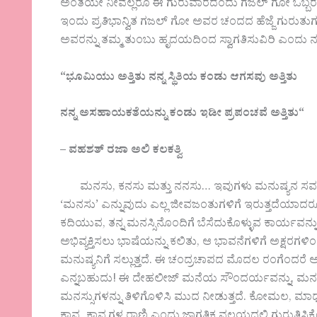
ಅಂತೆಯೇ ನೀವೆಲ್ಲರೂ ಈ ಗುರುವಾರದಂದು ಗಜಲ್ ಗೋ ಒಬ್ಬರ ರು
ಇಂದು ಪ್ರತಿಭಾನ್ವಿತ ಗಜಲ್ ಗೋ ಅವರ ಚಂದದ ಹೆಜ್ಜೆ ಗುರುತುಗ
ಅವರನ್ನು ತಮ್ಮ ತುಂಬು ಹೃದಯದಿಂದ ಸ್ವಾಗತಿಸುವಿರಿ ಎಂದು ನಂಬ
“
ಭೂಮಿಯು
ಅತ್ತಿತು
ನನ್ನ
ಸ್ಥಿತಿಯ
ಕಂಡು
ಆಗಸವು
ಅತ್ತಿತು
ನನ್ನ
ಅಸಹಾಯಕತೆಯನ್ನು
ಕಂಡು
ಇಡೀ
ಪ್ರಪಂಚವೆ
ಅತ್ತಿತು
“
–
ವಹಶತ್
ರಜಾ
ಅಲಿ
ಕಲಕತ್ವಿ
ಮನಸು, ಕನಸು ಮತ್ತು ನನಸು… ಇವುಗಳು ಮನುಷ್ಯನ ಸರ್ವತೋಮು
‘ಮನಸು’ ಎನ್ನುವುದು ಎಲ್ಲ ಜೀವಜಂತುಗಳಿಗೆ ಇರುತ್ತದೆಯಾದರ
ಕದಿಯುವ, ತನ್ನ ಮನಸ್ಸಿನೊಂದಿಗೆ ಬೆಸೆದುಕೊಳ್ಳುವ ಕಾರ್ಯವನ್ನು
ಅಭಿವ್ಯಕ್ತಿಸಲು ಭಾಷೆಯನ್ನು ಕಲಿತು, ಆ ಭಾವನೆಗಳಿಗೆ ಅಕ್ಷರಗಳಿಂದ
ಮನುಷ್ಯನಿಗೆ ಸಲ್ಲುತ್ತದೆ. ಈ ಚಂದ್ರಚಾಪದ ಮೊದಲ ರಂಗೆಂದರೆ ಅದು
ಎನ್ನಬಹುದು! ಈ ದೇಹಲೀಜ್ ಮನೆಯ ಸೌಂದರ್ಯವನ್ನು, ಮನಸುಗಳ ನ
ಮನಸ್ಸುಗಳನ್ನು ತಿಳಿಗೊಳಿಸಿ ಮುದ ನೀಡುತ್ತದೆ. ಕೋಮಲ, ಮಾಧ
ಕಾವ್ಯ, ಕಾವ್ಯಗಳ ರಾಣಿ ಎಂದು ಜಾಗತಿಕ ವಲಯದಲ್ಲಿ ಗುರುತಿಸ