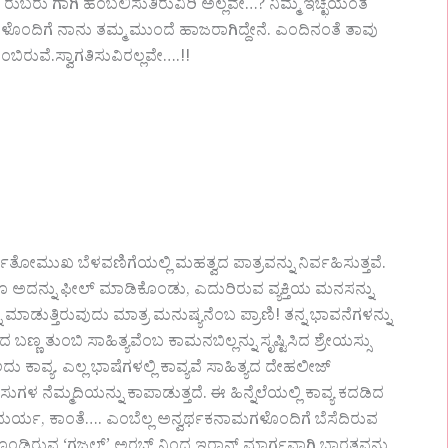
ಬರು ಗಾಗಿ ಹಂಬಲಿಸುತಿರುವಿರಿ ಅಲ್ಲವೇ…? ನಿಮ್ಮ ಇಚ್ಛೆಯಂತೆ
ಳೊಂದಿಗೆ ನಾನು ತಮ್ಮ ಮುಂದೆ ಹಾಜರಾಗಿದ್ದೇನೆ. ಎಂದಿನಂತೆ ತಾವು
ಿರುವೆ.ಸ್ವಾಗತಿಸುವಿರಲ್ಲವೇ….!!
ಖ ಬೆಳವಣಿಗೆಯಲ್ಲಿ ಮಹತ್ವದ ಪಾತ್ರವನ್ನು ನಿರ್ವಹಿಸುತ್ತವೆ.‌
ೂ ಅದನ್ನು ಫೀಲ್ ಮಾಡಿಕೊಂಡು, ಎದುರಿರುವ ವ್ಯಕ್ತಿಯ ಮನಸನ್ನು
 ಮಾಡುತ್ತಿರುವುದು ಮಾತ್ರ ಮನುಷ್ಯನೆಂಬ ಪ್ರಾಣಿ! ತನ್ನ ಭಾವನೆಗಳನ್ನು
 ಬಣ್ಣ ತುಂಬಿ ಸಾಹಿತ್ಯವೆಂಬ ಕಾಮನಬಿಲ್ಲನ್ನು ಸೃಷ್ಟಿಸಿದ ಶ್ರೇಯಸ್ಸು
 ಕಾವ್ಯ. ಎಲ್ಲ ಭಾಷೆಗಳಲ್ಲಿ ಕಾವ್ಯವೆ ಸಾಹಿತ್ಯದ ದೇಹಲೀಜ್
ೆಮ್ಮದಿಯನ್ನು ಕಾಪಾಡುತ್ತದೆ. ಈ ಹಿನ್ನೆಲೆಯಲ್ಲಿ ಕಾವ್ಯ ಕದಡಿದ
ುರ್ಯ, ಕಾಂತೆ…. ಎಂಬೆಲ್ಲ ಅನ್ವರ್ಥಕನಾಮಗಳೊಂದಿಗೆ ಬೆಸೆದಿರುವ
ಿಕೊಂಡಿರುವ ‘ಗಜಲ್’ ಅರಬ್ ನಿಂದ ಇರಾನ್ ಮಾರ್ಗವಾಗಿ ಭಾರತವನ್ನು