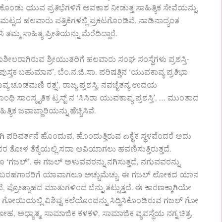
ೊಂಡು ಯುವ ಪ್ರತಿಭೆಗಳಿಗೆ ಅವಕಾಶ ನೀಡುತ್ತ ಸಾಹಿತ್ಯಿಕ ಸೇವೆಯನ್ನು
ಯ ಮಟ್ಟದ ಹಲವಾರು ಪತ್ರಿಕೆಗಳಲ್ಲಿ ಪ್ರಕಟಗೊಂಡಿವೆ.‌ ನಾಡಿನಾದ್ಯಂತ
್ಮ ಸಾಹಿತ್ಯ ಪ್ರೀತಿಯನ್ನು ಮೆರೆದಿದ್ದಾರೆ.
ಶೀಲರಾಗಿರುವ ಶ್ರೀಯುತರಿಗೆ ಹಲವಾರು ಸಂಘ ಸಂಸ್ಥೆಗಳು ಪ್ರಶಸ್ತಿ-
ಿ ಪುಸ್ತಕ ಬಹುಮಾನ’, ಬೆಂ.ನ.ಜಿ.ಸಾ. ಪರಿಷತ್ತಿನ ‘ಯುವಕಾವ್ಯ ಪ್ರತಿಭಾ
 ‘ಕಾವ್ಯ ಚೂಡಮಣಿ ರತ್ನ’, ರಾಜ್ಯ ಪ್ರಶಸ್ತಿ, ನವಚೈತನ್ಯ ಉದಯ
ಾಂಧಿ ಸಾಂಸ್ಕೃತಿಕ ಟ್ರಸ್ಟ್ ನ ‘ಸಿಸಿರಾ ಯುವಕಾವ್ಯ ಪ್ರಶಸ್ತಿ’, … ಮುಂತಾದ
ಿಕ ಜವಾಬ್ದಾರಿಯನ್ನು ಹೆಚ್ಚಿಸಿವೆ.
 ಪರಿವರ್ತನೆ ಹೊಂದುವ, ಹೊಂದುತ್ತಿರುವ ಏಕೈಕ ಸ್ಥಳವೆಂದರೆ ಅದು
ರ ತೋಳ ತೆಕ್ಕೆಯಲ್ಲಿ ಸದಾ ಆವಿಯಾಗಲು ಹವಣಿಸುತ್ತಿರುತ್ತದೆ.
ದೂ ‘ಗಜಲ್’. ಈ ಗಜಲ್ ಅಳುವವರನ್ನು ನಗಿಸುತ್ತದೆ, ನಗುವವರನ್ನು
, ಬರಹಗಾರರಿಗೆ ಯಾವಾಗಲೂ ಅಚ್ಚುಮೆಚ್ಚು. ಈ ಗಜಲ್ ಲೋಕದ ಯಾನ
 ಪ್ರೋತ್ಸಾಹದ ಮಾತುಗಳಿಂದ ಬೆನ್ನು ತಟ್ಟುತ್ತದೆ. ಈ ಕಾರಣಕ್ಕಾಗಿಯೇ
್ ಗೋಯಿಯಲ್ಲಿ ವಿಶಿಷ್ಟ ಕಲೆಯೊಂದನ್ನು ಸಿದ್ಧಿಸಿಕೊಂಡಿರುವ ಗಜಲ್ ಗೋ
, ಅಧ್ಯಾತ್ಮ, ಸಾಮಾಜಿಕ ಕಳಕಳಿ, ಸಾಮಾಜಿಕ ವ್ಯವಸ್ಥೆಯ ನಗ್ನ ಚಿತ್ರ,