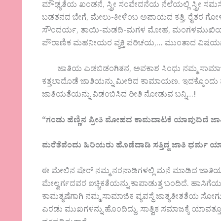
ಮೌಢ್ಯತೆಯ ಖಂಡನೆ, ಸ್ತ್ರೀ ಸಂವೇದನೆಯ ನೆಲೆಯಲ್ಲಿ ಸ್ತ್ರೀ ಸ
ಬಡತನದ ಬೇಗೆ, ಮೇಲು-ಕೀಳೆಂಬ ಅಪಾಯದ ಕತ್ತಿ, ರೈತರ ಗೋಳು,
ಸೌಂದರ್ಯ, ತಾಯಿ-ಮಡದಿ-ಮಗಳ ಮೋಹ, ಮಂಗಳಮುಖಿಯರ ಗೋಳ
ಪೌರಾಣಿಕ ಮಹನೀಯರ ವ್ಯಕ್ತಿ ಪರಿಚಯ,… ಮುಂತಾದ ವಿಷಯಗ
ಜಾತಿಯ ಎಡಬಿಡಂಗಿತನ, ಅವಕಾಶ ಸಿಂಧು ನಮ್ಮ ಸಾಮಾಜಿಕ ವ್ಯ
ಕತ್ತಲಾದೊಡೆ ಜಾತಿಯನ್ನು ಮೀರಿದ ಕಾಮಾಯಣ. ಇದಕ್ಕೊಂದು 
ಜಾತಿಯತೆಯನ್ನು ವಿಡಂಬಿಸಿದ ರೀತಿ ನೋಡುವ ಬನ್ನಿ…!
“
ಗಂಡು
ಹೆಣ್ಣಿನ
ಪ್ರೀತಿ
ಮೋಹದ
ಕಾಮದಾಟಕೆ
ಯಾವುದಿದೆ
ಜಾ
ಮರೆತೆವೆಂದು
ಹಿರಿಯರು
ಹೊಡೆದಾಡಿ
ಸತ್ತಿದ್ದ
ಜಾತಿ
ಧರ್ಮ
ಯಾ
ಈ ಮೇಲಿನ ಷೇರ್ ನಮ್ಮ ನರನಾಡಿಗಳಲ್ಲಿ ಮನೆ ಮಾಡಿದ ಜಾತಿ
ಮೇಲ್ವರ್ಗದವರ ಐಚ್ಚಿಕತೆಯನ್ನು ಕಾಪಾಡುತ್ತ ಬಂದಿದೆ. ಹಾಸಿಗೆಯಲ
ಕಾಮತೃಷೆಗಾಗಿ ನಮ್ಮ ಸಾಮಾಜಿಕ ವ್ಯವಸ್ಥೆ ಜಾತ್ಯತೀತತೆಯ ಸೋಗು 
ಎರಡು ಮುಖಗಳನ್ನು ಹೊಂದಿದ್ದು, ಸಾತ್ವಿಕ ಸಮಾಜಕ್ಕೆ ಯಾವ