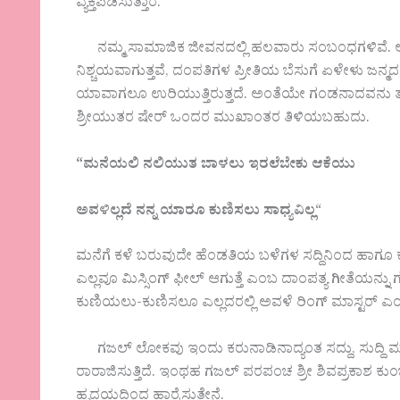
ವ್ಯಕ್ತಪಡಿಸುತ್ತಾರೆ.‌
ನಮ್ಮ ಸಾಮಾಜಿಕ ಜೀವನದಲ್ಲಿ ಹಲವಾರು ಸಂಬಂಧಗಳಿವೆ. ಅವು
ನಿಶ್ಚಯವಾಗುತ್ತವೆ, ದಂಪತಿಗಳ ಪ್ರೀತಿಯ ಬೆಸುಗೆ ಏಳೇಳು ಜನ್ಮ
ಯಾವಾಗಲೂ ಉರಿಯುತ್ತಿರುತ್ತದೆ. ಅಂತೆಯೇ ಗಂಡನಾದವನು ತನ್ನ 
ಶ್ರೀಯುತರ ಷೇರ್ ಒಂದರ ಮುಖಾಂತರ ತಿಳಿಯಬಹುದು.
“
ಮನೆಯಲಿ
ನಲಿಯುತ
ಬಾಳಲು
ಇರಲೆಬೇಕು
ಆಕೆಯು
ಅವಳಿಲ್ಲದೆ
ನನ್ನ
ಯಾರೂ
ಕುಣಿಸಲು
ಸಾಧ್ಯವಿಲ್ಲ
“
ಮನೆಗೆ ಕಳೆ ಬರುವುದೇ ಹೆಂಡತಿಯ ಬಳೆಗಳ ಸದ್ದಿನಿಂದ ಹಾಗೂ
ಎಲ್ಲವೂ ಮಿಸ್ಸಿಂಗ್ ಫೀಲ್ ಆಗುತ್ತೆ ಎಂಬ ದಾಂಪತ್ಯ ಗೀತೆಯನ್ನು
ಕುಣಿಯಲು-ಕುಣಿಸಲೂ ಎಲ್ಲದರಲ್ಲಿ ಅವಳೆ ರಿಂಗ್ ಮಾಸ್ಟರ್ ಎಂಬುದನ
ಗಜಲ್ ಲೋಕವು ಇಂದು ಕರುನಾಡಿನಾದ್ಯಂತ ಸದ್ದು, ಸುದ್ದಿ ಮಾಡ
ರಾರಾಜಿಸುತ್ತಿದೆ. ಇಂಥಹ ಗಜಲ್ ಪರಪಂಚ ಶ್ರೀ ಶಿವಪ್ರಕಾಶ ಕು
ಹೃದಯದಿಂದ ಹಾರೈಸುತ್ತೇನೆ.