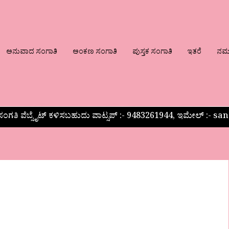
ಅನುವಾದ ಸಂಗಾತಿ
ಅಂಕಣ ಸಂಗಾತಿ
ಪುಸ್ತಕ ಸಂಗಾತಿ
ಇತರೆ
ನಮ್ಮ
ಂಗತಿ ವೆಬ್ಸೈಟ್ ಕಳಿಸಬಹುದು ವಾಟ್ಸಪ್‌ :- 9483261944, ಇಮೇಲ್ :-