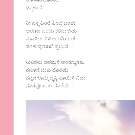
ಕೇಳಿಸಿತು ದೊರೆಯೆ
ಧನ್ಯಳಾದೆ !
ನೀ ನನ್ನ ಹಿಂದೆ ಹಿಂದೆ ಬಂದು
ಅರುಣಾ ಎಂದು ಕರೆದು ಬಿಡು
ಮನಸೀಗ ಬಿಳಿ ಅರಳೆಯಂತೆ
ಪರಿಶುದ್ಧವಾಗಿದೆ ಪ್ರಭುವೆ…!
ನೀನಿರಲು ಅರಮನೆ ಅಂತಸ್ತುಗಳು
ನನಗೇಕೆ ಬೇಕು ದೊರೆಯೆ
ನನ್ನೆಡೆಗೊಮ್ಮೆ ದೃಷ್ಟಿ ಹಾಯಿಸಿ ಬಿಡು
ನನಗೆಷ್ಟೇ ಸಾಕು ದೊರೆಯೆ..!