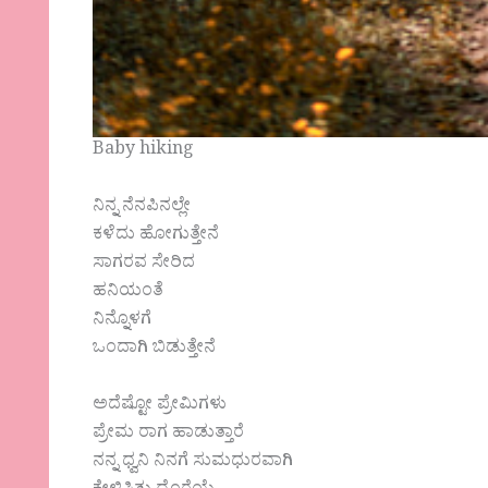
Baby hiking
ನಿನ್ನ ನೆನಪಿನಲ್ಲೇ
ಕಳೆದು ಹೋಗುತ್ತೇನೆ
ಸಾಗರವ ಸೇರಿದ
ಹನಿಯಂತೆ
ನಿನ್ನೊಳಗೆ
ಒಂದಾಗಿ ಬಿಡುತ್ತೇನೆ
ಅದೆಷ್ಟೋ ಪ್ರೇಮಿಗಳು
ಪ್ರೇಮ ರಾಗ ಹಾಡುತ್ತಾರೆ
ನನ್ನ ಧ್ವನಿ ನಿನಗೆ ಸುಮಧುರವಾಗಿ