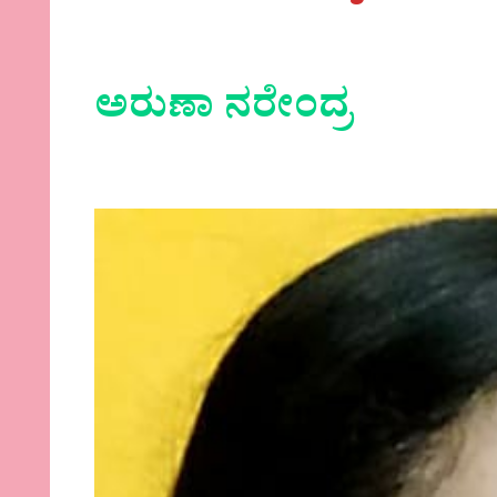
ಅರುಣಾ ನರೇಂದ್ರ