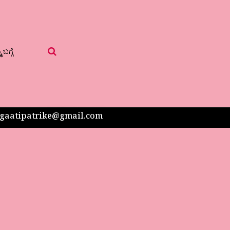
 ಬಗ್ಗೆ
 sangaatipatrike@gmail.com