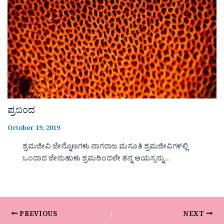
ಪ್ರಬಂದ
October 19, 2019
ಶ್ರಮಜೀವಿ ಜೇನ್ನೊಣಗಳು ನಾಗರಾಜ ಮಸೂತಿ ಶ್ರಮಜೀವಿಗಳಲ್ಲಿ
ಒಂದಾದ ಜೇನುಹುಳು ಶ್ರಮದಿಂದಲೇ ತನ್ನ ಆಯಸ್ಸನ್ನು…
PREVIOUS
NEXT