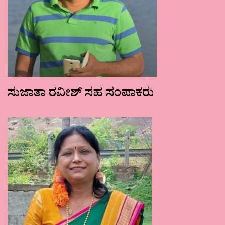
ಸುಜಾತಾ ರವೀಶ್ ಸಹ ಸಂಪಾಕರು