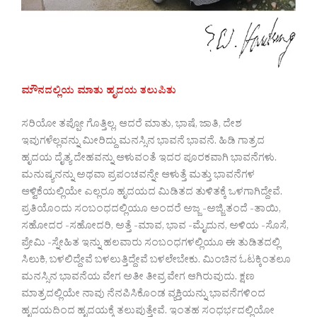
ಮೌನದಲ್ಲಿಯ
ಮಾತು
ಹೃದಯ
ತಲುಪಿತು
ಸರಿಯೋ ತಪ್ಪೋ ಗೊತ್ತಿಲ್ಲ, ಆದರೆ ಮಾತು, ಭಾಷೆ, ಜಾತಿ, ದೇಶ
ಇವುಗಳೆಲ್ಲವನ್ನು ಮೀರಿದ್ದು ಮನಸ್ಸಿನ ಭಾವನೆ ಭಾವನೆ. ಹಿಡಿ ಗಾತ್ರದ
ಹೃದಯ ದೈತ್ಯ ದೇಹವನ್ನು ಆಳುವಂತೆ ಇದರ ಪೂರಕವಾಗಿ ಭಾವನೆಗಳು.
ಮನುಷ್ಯನನ್ನು ಅಥವಾ ಪ್ರಪಂಚವನ್ನೇ ಆಳುತ್ತೆ ಮತ್ತು ಭಾವನೆಗಳ
ಆಳ್ವಿಕೆಯಲ್ಲಿಯೇ ಎಲ್ಲರೂ ಹೃದಯದ ಮಿಡಿತದ ತುಳಿತಕ್ಕೆ ಒಳಗಾಗಿದ್ದೇವೆ.
ಪ್ರತಿಯೊಂದು ಸಂಬಂಧದಲ್ಲಿಯೂ ಅಂದರೆ ಅಜ್ಜ -ಅಜ್ಜಿ,ತಂದೆ -ತಾಯಿ,
ಸಹೋದರ -ಸಹೋದರಿ, ಅತ್ತೆ -ಮಾವ, ಭಾವ -ಮೈದುನ, ಅಳಿಯ -ಸೊಸೆ,
ಪ್ರೇಮಿ -ಸ್ನೇಹಿತ ಇನ್ನು ಹಲವಾರು ಸಂಬಂಧಗಳಲ್ಲಿಯೂ ಈ ತುಡಿತದಲ್ಲಿ
ಸಿಲುಕಿ, ಬಳಲಿದ್ದೇವೆ ಬಳಲುತ್ತಿದ್ದೇವೆ ಬಳಲೇಬೇಕು. ಮಿಂಚಿನ ಓಟಕ್ಕಿಂತಲೂ
ಮನಸ್ಸಿನ ಭಾವನೆಯ ವೇಗ ಅತೀ ತೀವ್ರ ವೇಗ ಆಗಿರುವುದು. ಕ್ಷಣ
ಮಾತ್ರದಲ್ಲಿಯೇ ನಾವು ನೆನಪಿಸಿಕೊಂಡ ವ್ಯಕ್ತಿಯನ್ನು ಭಾವನೆಗಳಿಂದ
ಹೃದಯದಿಂದ ಹೃದಯಕ್ಕೆ ತಲುಪುತ್ತೇವೆ. ಇಂತಹ ಸಂಧರ್ಭದಲ್ಲಿಯೋ