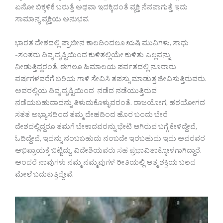
ಏನೋ ಬಿಕ್ಕಳಿಕೆ ಬರುತ್ತೆ ಅಥವಾ ಇದಕ್ಕಿದಂತೆ ವ್ಯಕ್ತಿ ನೆನಪಾಗುತ್ತೆ ಇದು
ಸಾಮಾನ್ಯ ವ್ಯಕ್ತಿಯ ಅನುಭವ.
ಭಾರತ ದೇಶದಲ್ಲಿ ಪ್ರಾಚೀನ ಕಾಲದಿಂದಲೂ ಋಷಿ ಮುನಿಗಳು, ಸಾಧು
-ಸಂತರು ದಿವ್ಯ ದೃಷ್ಟಿಯಿಂದ ಕುಳಿತಲ್ಲಿಯೇ ಕುಳಿತು ಎಲ್ಲವನ್ನು
ನೀಡುತ್ತಿದ್ದರಂತೆ, ಈಗಲೂ ಹಿಮಾಲಯ ಪರ್ವತದಲ್ಲಿ ನೂರಾರು
ವರ್ಷಗಳವರೆಗೆ ಬರಿಯ ಗಾಳಿ ಸೇವಿಸಿ ತಪಸ್ಸು ಮಾಡುತ್ತ ಜೀವಿಸುತ್ತಿರುವರು.
ಅವರಲ್ಲಿಯ ದಿವ್ಯ ದೃಷ್ಟಿಯಿಂದ ನಡೆದ ನಡೆಯುತ್ತಿರುವ
ನಡೆಯಬಹುದಾದನ್ನು ತಿಳುದುಕೊಳ್ಳುವರಂತೆ. ರಾಜಯೋಗ, ಹಠಯೋಗದ
ಸತತ ಅಭ್ಯಾಸದಿಂದ ತಮ್ಮ ದೇಹದಿಂದ ಹೊರ ಬಂದು ಬೇರೆ
ದೇಶದಲ್ಲಿದ್ದರೂ ತಮಗೆ ಬೇಕಾದವರನ್ನು ಭೇಟಿ ಆಗಿರುವ ಬಗ್ಗೆ ಕೇಳಿದ್ದೇವೆ,
ಓದಿದ್ದೇವೆ, ಇದನ್ನು ನಂಬಬಹುದು ನಂಬದೇ ಇರಬಹುದು ಇದು ಅವರವರ
ಅಭಿಪ್ರಾಯಕ್ಕೆ ಬಿಟ್ಟಿದ್ದು, ವಿದೇಶಿಯವರು ಸಹ ಪ್ರಭಾವಿತಾಕ್ಕೋಳಗಾಗಿದ್ದಾರೆ.
ಅಂದರೆ ನಾವುಗಳು ನಮ್ಮ ನಮ್ಮವುಗಳ ರೀತಿಯಲ್ಲಿ ಆತ್ಮ ಶಕ್ತಿಯ ಬಲದ
ಮೇಲೆ ಬದುಕುತ್ತಿದ್ದೇವೆ.