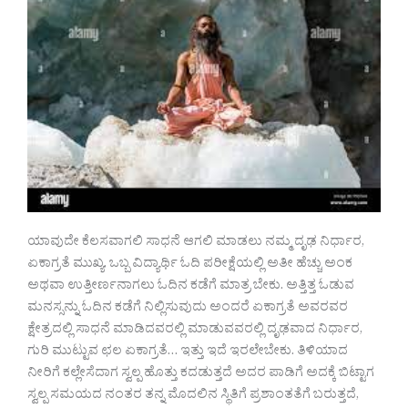
ಯಾವುದೇ ಕೆಲಸವಾಗಲಿ ಸಾಧನೆ ಆಗಲಿ ಮಾಡಲು ನಮ್ಮ ದೃಢ ನಿರ್ಧಾರ,
ಏಕಾಗ್ರತೆ ಮುಖ್ಯ. ಒಬ್ಬ ವಿದ್ಯಾರ್ಥಿ ಓದಿ ಪರೀಕ್ಷೆಯಲ್ಲಿ ಅತೀ ಹೆಚ್ಚು ಅಂಕ
ಅಥವಾ ಉತ್ತೀರ್ಣನಾಗಲು ಓದಿನ ಕಡೆಗೆ ಮಾತ್ರ ಬೇಕು. ಅತ್ತಿತ್ತ ಓಡುವ
ಮನಸ್ಸನ್ನು ಓದಿನ ಕಡೆಗೆ ನಿಲ್ಲಿಸುವುದು ಅಂದರೆ ಏಕಾಗ್ರತೆ ಅವರವರ
ಕ್ಷೇತ್ರದಲ್ಲಿ ಸಾಧನೆ ಮಾಡಿದವರಲ್ಲಿ ಮಾಡುವವರಲ್ಲಿ ದೃಢವಾದ ನಿರ್ಧಾರ,
ಗುರಿ ಮುಟ್ಟುವ ಛಲ ಏಕಾಗ್ರತೆ… ಇತ್ತು ಇದೆ ಇರಲೇಬೇಕು. ತಿಳಿಯಾದ
ನೀರಿಗೆ ಕಲ್ಲೇಸೆದಾಗ ಸ್ವಲ್ಪ ಹೊತ್ತು ಕದಡುತ್ತದೆ ಅದರ ಪಾಡಿಗೆ ಅದಕ್ಕೆ ಬಿಟ್ಟಾಗ
ಸ್ವಲ್ಪ ಸಮಯದ ನಂತರ ತನ್ನ ಮೊದಲಿನ ಸ್ಥಿತಿಗೆ ಪ್ರಶಾಂತತೆಗೆ ಬರುತ್ತದೆ,