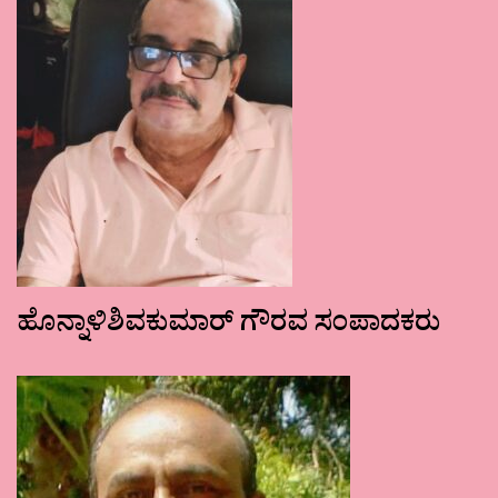
ಹೊನ್ನಾಳಿಶಿವಕುಮಾರ್ ಗೌರವ ಸಂಪಾದಕರು