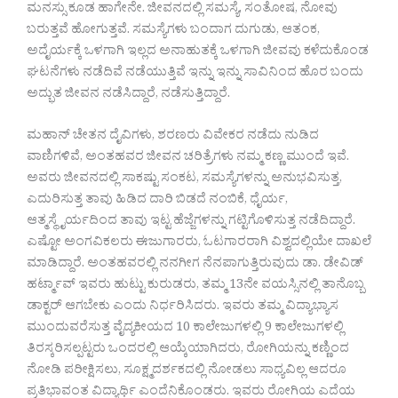
ಮನಸ್ಸು ಕೂಡ ಹಾಗೇನೇ. ಜೀವನದಲ್ಲಿ ಸಮಸ್ಯೆ, ಸಂತೋಷ, ನೋವು
ಬರುತ್ತವೆ ಹೋಗುತ್ತವೆ. ಸಮಸ್ಯೆಗಳು ಬಂದಾಗ ದುಗುಡು, ಆತಂಕ,
ಅದೈರ್ಯಕ್ಕೆ ಒಳಗಾಗಿ ಇಲ್ಲದ ಅನಾಹುತಕ್ಕೆ ಒಳಗಾಗಿ ಜೀವವು ಕಳೆದುಕೊಂಡ
ಘಟನೆಗಳು ನಡೆದಿವೆ ನಡೆಯುತ್ತಿವೆ ಇನ್ನು ಇನ್ನು ಸಾವಿನಿಂದ ಹೊರ ಬಂದು
ಅದ್ಭುತ ಜೀವನ ನಡೆಸಿದ್ದಾರೆ, ನಡೆಸುತ್ತಿದ್ದಾರೆ.
ಮಹಾನ್ ಚೇತನ ದೈವಿಗಳು, ಶರಣರು ವಿವೇಕರ ನಡೆದು ನುಡಿದ
ವಾಣಿಗಳಿವೆ, ಅಂತಹವರ ಜೀವನ ಚರಿತ್ರೆಗಳು ನಮ್ಮ ಕಣ್ಣ ಮುಂದೆ ಇವೆ.
ಅವರು ಜೀವನದಲ್ಲಿ ಸಾಕಷ್ಟು ಸಂಕಟ, ಸಮಸ್ಯೆಗಳನ್ನು ಅನುಭವಿಸುತ್ತ,
ಎದುರಿಸುತ್ತ ತಾವು ಹಿಡಿದ ದಾರಿ ಬಿಡದೆ ನಂಬಿಕೆ, ಧೈರ್ಯ,
ಆತ್ಮಸ್ಥೈರ್ಯದಿಂದ ತಾವು ಇಟ್ಟ ಹೆಜ್ಜೆಗಳನ್ನು ಗಟ್ಟಿಗೊಳಿಸುತ್ತ ನಡೆದಿದ್ದಾರೆ.
ಎಷ್ಟೋ ಅಂಗವಿಕಲರು ಈಜುಗಾರರು, ಓಟಗಾರರಾಗಿ ವಿಶ್ವದಲ್ಲಿಯೇ ದಾಖಲೆ
ಮಾಡಿದ್ದಾರೆ. ಅಂತಹವರಲ್ಲಿ ನನಗೀಗ ನೆನಪಾಗುತ್ತಿರುವುದು ಡಾ. ಡೇವಿಡ್
ಹರ್ಟ್ಮಾವ್ ಇವರು ಹುಟ್ಟು ಕುರುಡರು, ತಮ್ಮ 13ನೇ ವಯಸ್ಸಿನಲ್ಲಿ ತಾನೊಬ್ಬ
ಡಾಕ್ಟರ್ ಆಗಬೇಕು ಎಂದು ನಿರ್ಧರಿಸಿದರು. ಇವರು ತಮ್ಮ ವಿದ್ಯಾಭ್ಯಾಸ
ಮುಂದುವರೆಸುತ್ತ ವೈದ್ಯಕೀಯದ 10 ಕಾಲೇಜುಗಳಲ್ಲಿ 9 ಕಾಲೇಜುಗಳಲ್ಲಿ
ತಿರಸ್ಕರಿಸಲ್ಪಟ್ಟರು ಒಂದರಲ್ಲಿ ಆಯ್ಕೆಯಾಗಿದರು, ರೋಗಿಯನ್ನು ಕಣ್ಣಿಂದ
ನೋಡಿ ಪರೀಕ್ಷಿಸಲು, ಸೂಕ್ಷ್ಮದರ್ಶಕದಲ್ಲಿ ನೋಡಲು ಸಾಧ್ಯವಿಲ್ಲ ಆದರೂ
ಪ್ರತಿಭಾವಂತ ವಿದ್ಯಾರ್ಥಿ ಎಂದೆನಿಕೊಂಡರು. ಇವರು ರೋಗಿಯ ಎದೆಯ