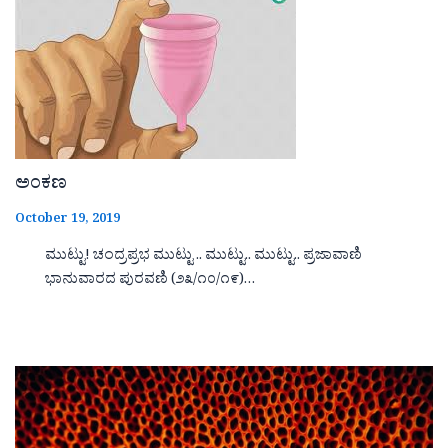
ಅಂಕಣ
October 19, 2019
ಮುಟ್ಟು! ಚಂದ್ರಪ್ರಭ ಮುಟ್ಟು .. ಮುಟ್ಟು.. ಮುಟ್ಟು.. ಪ್ರಜಾವಾಣಿ
ಭಾನುವಾರದ ಪುರವಣಿ (೨೩/೧೦/೧೯)…