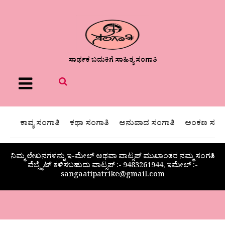
ಸಾರ್ಥಕ ಬದುಕಿಗೆ ಸಾಹಿತ್ಯ ಸಂಗಾತಿ
Menu
ಕಾವ್ಯ ಸಂಗಾತಿ
ಕಥಾ ಸಂಗಾತಿ
ಅನುವಾದ ಸಂಗಾತಿ
ಅಂಕಣ ಸಂಗಾ
ನಿಮ್ಮ ಲೇಖನಗಳನ್ನು ಇ-ಮೇಲ್ ಅಥವಾ ವಾಟ್ಸಪ್ ಮುಖಾಂತರ ನಮ್ಮ ಸಂಗತಿ
ವೆಬ್ಸೈಟ್ ಕಳಿಸಬಹುದು ವಾಟ್ಸಪ್‌ :- 9483261944, ಇಮೇಲ್ :-
sangaatipatrike@gmail.com