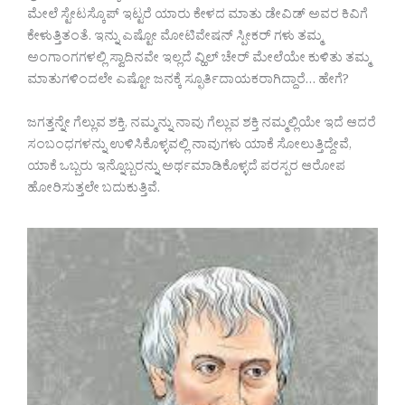
ಮೇಲೆ ಸ್ಟೇಟಸ್ಕೊಪ್ ಇಟ್ಟರೆ ಯಾರು ಕೇಳದ ಮಾತು ಡೇವಿಡ್ ಅವರ ಕಿವಿಗೆ
ಕೇಳುತ್ತಿತಂತೆ. ಇನ್ನು ಎಷ್ಟೋ ಮೋಟಿವೇಷನ್ ಸ್ಪೀಕರ್ ಗಳು ತಮ್ಮ
ಅಂಗಾಂಗಗಳಲ್ಲಿ ಸ್ವಾದಿನವೇ ಇಲ್ಲದೆ ವ್ಹಿಲ್ ಚೇರ್ ಮೇಲೆಯೇ ಕುಳಿತು ತಮ್ಮ
ಮಾತುಗಳಿಂದಲೇ ಎಷ್ಟೋ ಜನಕ್ಕೆ ಸ್ಫೂರ್ತಿದಾಯಕರಾಗಿದ್ದಾರೆ… ಹೇಗೆ?
ಜಗತ್ತನ್ನೇ ಗೆಲ್ಲುವ ಶಕ್ತಿ, ನಮ್ಮನ್ನು ನಾವು ಗೆಲ್ಲುವ ಶಕ್ತಿ ನಮ್ಮಲ್ಲಿಯೇ ಇದೆ ಆದರೆ
ಸಂಬಂಧಗಳನ್ನು ಉಳಿಸಿಕೊಳ್ಳವಲ್ಲಿ ನಾವುಗಳು ಯಾಕೆ ಸೋಲುತ್ತಿದ್ದೇವೆ,
ಯಾಕೆ ಒಬ್ಬರು ಇನ್ನೊಬ್ಬರನ್ನು ಅರ್ಥಮಾಡಿಕೊಳ್ಳದೆ ಪರಸ್ಪರ ಆರೋಪ
ಹೋರಿಸುತ್ತಲೇ ಬದುಕುತ್ತಿವೆ.