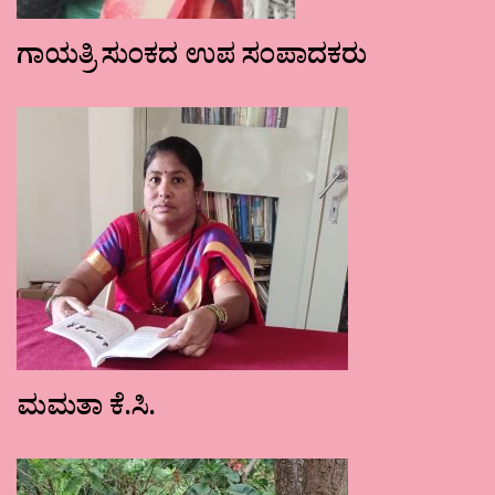
ಗಾಯತ್ರಿ ಸುಂಕದ ಉಪ ಸಂಪಾದಕರು
ಮಮತಾ ಕೆ.ಸಿ.