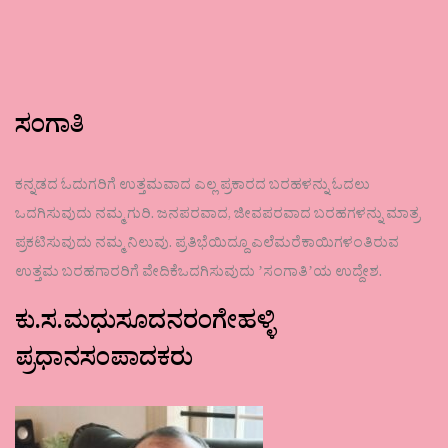
ಸಂಗಾತಿ
ಕನ್ನಡದ ಓದುಗರಿಗೆ ಉತ್ತಮವಾದ ಎಲ್ಲ ಪ್ರಕಾರದ ಬರಹಳನ್ನು ಓದಲು
ಒದಗಿಸುವುದು ನಮ್ಮ ಗುರಿ. ಜನಪರವಾದ, ಜೀವಪರವಾದ ಬರಹಗಳನ್ನು ಮಾತ್ರ
ಪ್ರಕಟಿಸುವುದು ನಮ್ಮ ನಿಲುವು. ಪ್ರತಿಭೆಯಿದ್ದೂ ಎಲೆಮರೆಕಾಯಿಗಳಂತಿರುವ
ಉತ್ತಮ ಬರಹಗಾರರಿಗೆ ವೇದಿಕೆಒದಗಿಸುವುದು ʼಸಂಗಾತಿʼಯ ಉದ್ದೇಶ.
ಕು.ಸ.ಮಧುಸೂದನರಂಗೇಹಳ್ಳಿ
ಪ್ರಧಾನಸಂಪಾದಕರು