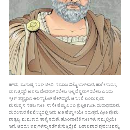
ಹೌದು, ಮನುಷ್ಯ ಸಂಘ ಜೀವಿ, ಸಮಾಜ ಬಿಟ್ಟು ಬಾಳಲಾರ, ಹಾಗೇನಾದ್ರೂ
ಬಾಳುತ್ತಿದ್ದರೆ ಅವನು ದೇವರಾಗಿರಬೇಕು ಇಲ್ಲ ದೆವ್ವನಾಗಿರಬೇಕು ಎಂದು
ಗ್ರೀಕ್ ತತ್ವಜ್ಞಾನಿ ಅರಿಸ್ಟಾಟಲ್ ಹೇಳಿದ್ದಾರೆ. ಅಸೂವೆ ಎಂಬುವುದು
ಮನುಷ್ಯನ ಸಹಜ ಗುಣ. ನಾನೇ ಹೆಚ್ಚು ಎಂಬ ಕ್ಷುಲ್ಲಕ ಗುಣ, ದುರಾಭಿಮಾನ,
ದುರಂಕಾರ ಕೆಲವೊಬ್ಬರಲ್ಲಿ ಇದು ಅತಿ ಹೆಚ್ಚಾಗಿಯೇ ಇರುತ್ತದೆ. ಪ್ರೀತಿ ಪ್ರೇಮ,
ವಾತ್ಸಲ್ಯ, ಮಮಕಾರ, ತಾಳ್ಮೆ, ಕರುಣೆ, ಹೊಂದಾಣಿಕೆ ಗುಣಗಳು ನಮ್ಮಲ್ಲಿಯೇ
ಇವೆ. ಆದರೂ ಇವುಗಳನ್ನು ಕಡೆಗಣಿಸುತ್ತಿದ್ದೇವೆ. ವಿಶಾಲವಾದ ಪ್ರಪಂಚವನ್ನು