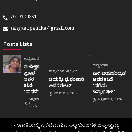
7019100351
sangaatipatrike@gmail.com
Posts Lists
ಕಾವ್ಯಯಾನ
ಕಾವ್ಯಯಾನ
ರಾಜೇಶ್ವರಿ
ಕಾವ್ಯಯಾನ
ಗಝಲ್
ಪ್ರಕಾಶ
ಎನ್.ಜಯಚಂದ್ರನ್
ಅವರ
ಜಯಶ್ರೀ.ಭ.ಭಂಡಾರಿ
ಅವರ ಕವಿತೆ
ಕವಿತೆ
ಅವರ ಗಜಲ್
“ಧರೆಯ
“ಸಾಧನೆ”
ದಿವ್ಯಾಭಿಷೇಕ”
August 8, 2026
August
August 8, 2026
8,
2026
ಸಂಗಾತಿಯಲ್ಲಿ ಪ್ರಕಟವಾಗುವ ಎಲ್ಲ ಬರಹಗಳ ಹಕ್ಕುಸ್ವಾಮ್ಯ