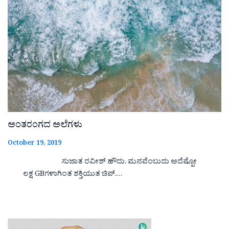
ಅಂತರಂಗದ ಅಲೆಗಳು
October 19, 2019
ಸುಜಾತ ರವೀಶ್ ಹೌದು. ಮನವೆಂಬುದು ಅದೆಷ್ಪೋ
ಲಕ್ಷ GBಗಳಾಗಿಂತ ಶಕ್ತಿಯುತ ಚಿಪ್.…