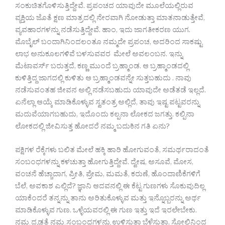
ಸಂಕುಚಿತಗೊಳಿಸುತ್ತಿದ್ದೇವೆ. ಪ್ರಪಂಚದ ಯಾವುದೇ ಮೂಲೆಯಲ್ಲಿರುವ
ವ್ಯಕ್ತಿಯ ಜೊತೆ ಕ್ಷಣ ಮಾತ್ರದಲ್ಲಿ ನೇರವಾಗಿ ನೋಡುತ್ತಾ ಮಾತನಾಡುತ್ತೇವೆ,
ವ್ಯವಹಾರಗಳನ್ನು ನಡೆಸುತ್ತಿದ್ದೇವೆ. ಹಾಂ, ಇದು ಜಾಗತೀಕರಣ ಯುಗ.
ಮೊಬೈಲ್ ಬಂದಾಗಿನಿಂದಲಂತೂ ನಮ್ಮದೇ ಪ್ರಪಂಚ, ಅದರಿಂದ ಸಾಕಷ್ಟು
ಲಾಭ ಅನುಕೂಲಗಳಿವೆ ಬಳಸುವವರ ಮೇಲೆ ಅವಲಂಬನ. ಇನ್ನು
ಮೆಟಾವರ್ಸ್ ಬರುತ್ತದೆ, ಕಣ್ಣ ಮುಂದೆ ಬ್ರಹ್ಮಾಂಡ. ಆ ಬ್ರಹ್ಮಾಂಡದಲ್ಲಿ
ಕುಳಿತ್ತಿದ್ದ ಜಾಗದಲ್ಲಿ ಕುಳಿತು ಆ ಬ್ರಹ್ಮಾಂಡವನ್ನೇ ಸುತ್ತಬಹುದು . ನಾವು
ನಡೆಸುವಂತಹ ಜೀವನ ಅಲ್ಲಿ ನಡೆಸಬಹುದು ಯಾವುದೇ ಅಡೆತಡೆ ಇಲ್ಲದೆ.
ಏನೆಲ್ಲಾ ಆಯ್ಕೆ ಮಾಡಿಕೊಳ್ಳುವ ಸ್ವತಂತ್ರ ಅಲ್ಲಿದೆ, ತಾವು ಇಷ್ಟ ಪಟ್ಟವರನ್ನು
ಮದುವೆಯಾಗಬಹುದು, ಇದೊಂದು ಕಲ್ಪನಾ ಲೋಕದ ಜಗತ್ತು. ಕಲ್ಪಿನಾ
ಲೋಕದಲ್ಲಿ ಜೀವಿಸುತ್ತ ಹೋದರೆ ನಮ್ಮ ಬದುಕಿನ ಗತಿ ಏನು?
ಪಕ್ಷಿಗಳ ರೆಕ್ಕೆಗಳು ಬಲಿತ ಮೇಲೆ ಹಕ್ಕಿ ಹಾರಿ ಹೋಗುವಂತೆ, ಸಮರ್ಥರಾದಂತೆ
ಸಂಬಂಧಗಳನ್ನು ಕಳಚುತ್ತಾ ಹೋಗುತ್ತಿದ್ದೇವೆ. ದ್ವೇಷ, ಅಸೂವೆ, ಮೋಸ,
ವಂಚನೆ ಹೆಚ್ಚಾದಾಗ, ಪ್ರೀತಿ, ಪ್ರೇಮ, ಮಮತೆ, ಕರುಣೆ, ಹೊಂದಾಣಿಕೆಗಳಿಗೆ
ಬೆಲೆ, ಅವಕಾಶ ಎಲ್ಲಿದೆ? ಜ್ಞಾನಿ ಆದವನಲ್ಲಿ ಈ ಕೆಟ್ಟ ಗುಣಗಳು ಸೊಕುವುದಿಲ್ಲ
ಯಾಕೆಂದರೆ ತನ್ನನ್ನು ತಾನು ಅರಿತುಕೊಳ್ಳುವ ಮತ್ತು ಇನ್ನೊಬ್ಬರನ್ನು ಅರ್ಥ
ಮಾಡಿಕೊಳ್ಳುವ ಗುಣ. ಒಳ್ಳೆಯವರಲ್ಲಿ ಈ ಗುಣ ಇತ್ತು ಇದೆ ಇರಲೇಬೇಕು.
ನಮ್ಮ ದೃಢತೆ ನಮ್ಮ ಸಂಬಂಧಗಳನ್ನು ಉಳಿಸುತ್ತಾ ಬೆಳೆಸುತ್ತಾ, ಸೋಲಿನಿಂದ