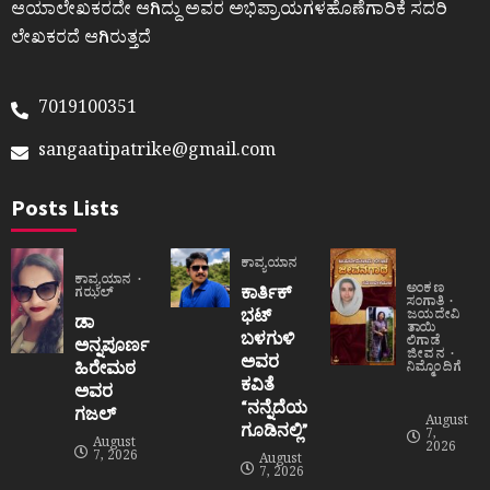
ಆಯಾಲೇಖಕರದೇ ಆಗಿದ್ದು ಅವರ ಅಭಿಪ್ರಾಯಗಳಹೊಣೆಗಾರಿಕೆ ಸದರಿ
ಲೇಖಕರದೆ ಆಗಿರುತ್ತದೆ
7019100351
sangaatipatrike@gmail.com
Posts Lists
ಕಾವ್ಯಯಾನ
ಕಾವ್ಯಯಾನ
ಅಂಕಣ
ಕಾರ್ತಿಕ್
ಗಝಲ್
ಸಂಗಾತಿ
ಭಟ್
ಜಯದೇವಿ
ಡಾ
ತಾಯಿ
ಬಳಗುಳಿ
ಲಿಗಾಡೆ
ಅನ್ನಪೂರ್ಣ
ಜೀವನ
ಅವರ
ಹಿರೇಮಠ
ನಿಮ್ಮೊಂದಿಗೆ
ಕವಿತೆ
ಅವರ
“ನನ್ನೆದೆಯ
ಗಜಲ್
August
ಗೂಡಿನಲ್ಲಿ”
7,
August
2026
7, 2026
August
7, 2026