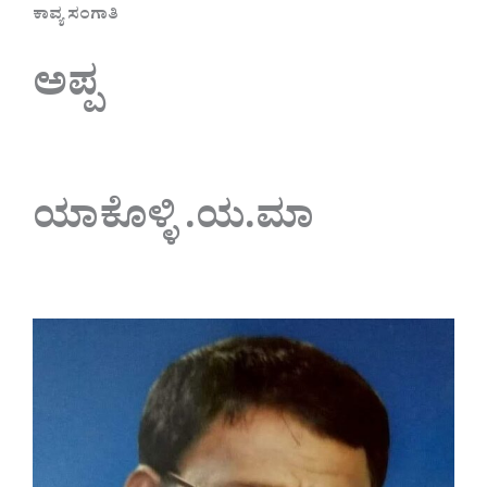
ಕಾವ್ಯ ಸಂಗಾತಿ
ಅಪ್ಪ
ಯಾಕೊಳ್ಳಿ .ಯ.ಮಾ