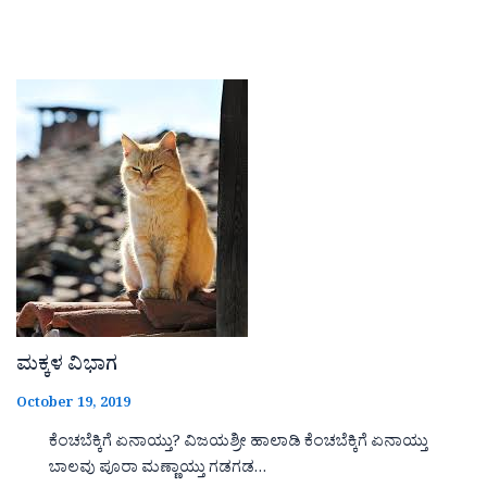
ಮಕ್ಕಳ ವಿಭಾಗ
October 19, 2019
ಕೆಂಚಬೆಕ್ಕಿಗೆ ಏನಾಯ್ತು? ವಿಜಯಶ್ರೀ ಹಾಲಾಡಿ ಕೆಂಚಬೆಕ್ಕಿಗೆ ಏನಾಯ್ತು
ಬಾಲವು ಪೂರಾ ಮಣ್ಣಾಯ್ತು ಗಡಗಡ…