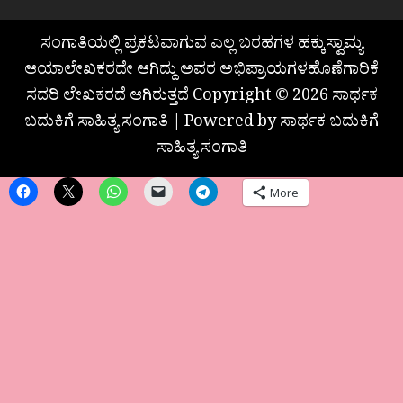
ಸಂಗಾತಿಯಲ್ಲಿ ಪ್ರಕಟವಾಗುವ ಎಲ್ಲ ಬರಹಗಳ ಹಕ್ಕುಸ್ವಾಮ್ಯ
ಆಯಾಲೇಖಕರದೇ ಆಗಿದ್ದು ಅವರ ಅಭಿಪ್ರಾಯಗಳಹೊಣೆಗಾರಿಕೆ
ಸದರಿ ಲೇಖಕರದೆ ಆಗಿರುತ್ತದೆ Copyright © 2026 ಸಾರ್ಥಕ
ಬದುಕಿಗೆ ಸಾಹಿತ್ಯ ಸಂಗಾತಿ | Powered by ಸಾರ್ಥಕ ಬದುಕಿಗೆ
ಸಾಹಿತ್ಯ ಸಂಗಾತಿ
More