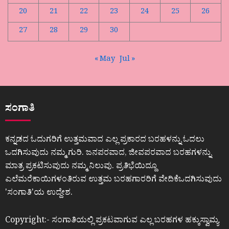
20
21
22
23
24
25
26
27
28
29
30
« May
Jul »
ಸಂಗಾತಿ
ಕನ್ನಡದ ಓದುಗರಿಗೆ ಉತ್ತಮವಾದ ಎಲ್ಲ ಪ್ರಕಾರದ ಬರಹಳನ್ನು ಓದಲು
ಒದಗಿಸುವುದು ನಮ್ಮ ಗುರಿ. ಜನಪರವಾದ, ಜೀವಪರವಾದ ಬರಹಗಳನ್ನು
ಮಾತ್ರ ಪ್ರಕಟಿಸುವುದು ನಮ್ಮ ನಿಲುವು. ಪ್ರತಿಭೆಯಿದ್ದೂ
ಎಲೆಮರೆಕಾಯಿಗಳಂತಿರುವ ಉತ್ತಮ ಬರಹಗಾರರಿಗೆ ವೇದಿಕೆಒದಗಿಸುವುದು
ʼಸಂಗಾತಿʼಯ ಉದ್ದೇಶ.
Copyright:- ಸಂಗಾತಿಯಲ್ಲಿ ಪ್ರಕಟವಾಗುವ ಎಲ್ಲ ಬರಹಗಳ ಹಕ್ಕುಸ್ವಾಮ್ಯ