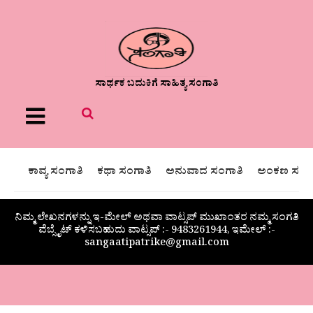
ಸಾರ್ಥಕ ಬದುಕಿಗೆ ಸಾಹಿತ್ಯ ಸಂಗಾತಿ
Menu
ಕಾವ್ಯ ಸಂಗಾತಿ
ಕಥಾ ಸಂಗಾತಿ
ಅನುವಾದ ಸಂಗಾತಿ
ಅಂಕಣ ಸಂಗಾ
ನಿಮ್ಮ ಲೇಖನಗಳನ್ನು ಇ-ಮೇಲ್ ಅಥವಾ ವಾಟ್ಸಪ್ ಮುಖಾಂತರ ನಮ್ಮ ಸಂಗತಿ
ವೆಬ್ಸೈಟ್ ಕಳಿಸಬಹುದು ವಾಟ್ಸಪ್‌ :- 9483261944, ಇಮೇಲ್ :-
sangaatipatrike@gmail.com