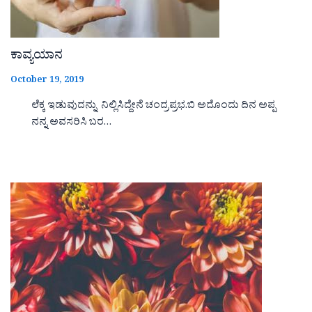
ಕಾವ್ಯಯಾನ
October 19, 2019
ಲೆಕ್ಕ ಇಡುವುದನ್ನು ನಿಲ್ಲಿಸಿದ್ದೇನೆ ಚಂದ್ರಪ್ರಭ.ಬಿ ಅದೊಂದು ದಿನ ಅಪ್ಪ
ನನ್ನ ಅವಸರಿಸಿ ಬರ…