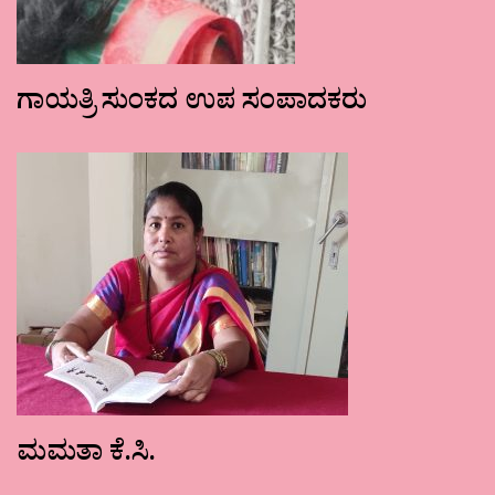
ಗಾಯತ್ರಿ ಸುಂಕದ ಉಪ ಸಂಪಾದಕರು
ಮಮತಾ ಕೆ.ಸಿ.