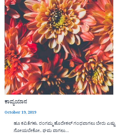
ಕಾವ್ಯಯಾನ
October 19, 2019
ಹೂ ಕವಿತೆಗಳು. ರಂಗಮ್ಮ ಹೊದೇಕಲ್ ಗಂಧವಾಗಲು ಬೇರು ಎಷ್ಟು
ನೋಯಬೇಕೋ.. ಘಮ ವಾಗಲು…