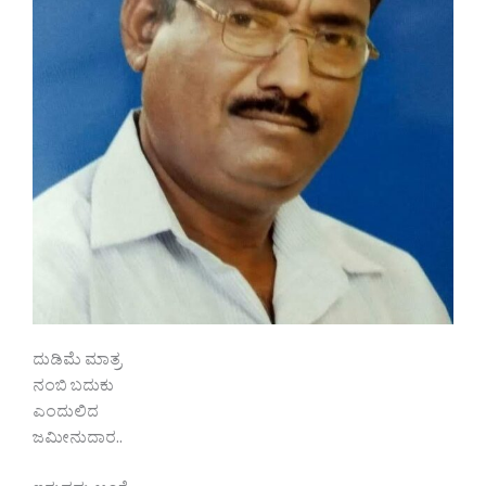
ದುಡಿಮೆ ಮಾತ್ರ
ನಂಬಿ ಬದುಕು
ಎಂದುಲಿದ
ಜಮೀನುದಾರ..