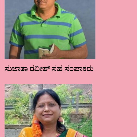
ಸುಜಾತಾ ರವೀಶ್ ಸಹ ಸಂಪಾಕರು