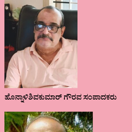
ಹೊನ್ನಾಳಿಶಿವಕುಮಾರ್ ಗೌರವ ಸಂಪಾದಕರು