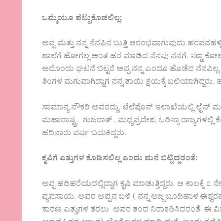
ಒಮ್ಮೆಯೂ
ಪೆಟ್ಟುಕೊಡಲಿಲ್ಲ
:
ಅಪ್ಪ ಮತ್ತು ನನ್ನ ನೆನಪಿನ ಬುತ್ತಿ ಆರಂಭವಾಗುವುದು ಹರಪನಹಳ
ಶಾಲೆಗೆ ಹೋಗಲ್ಲ ಅಂತ ಹಠ ಮಾಡಿದ ನೆನಪು ನನಗೆ. ಸಣ್ಣ ಕೋಲು ಹ
ಅದೊಂದು ಘಟನೆ ಬಿಟ್ಟರೆ ಅಪ್ಪ ನನ್ನ ಎಂದೂ ಹೊಡೆದ ನೆನಪಿಲ್ಲ. 
ತಿಂಗಳ ಮಗುವಾಗಿದ್ದಾಗ ನನ್ನ ತಾಯಿ ಕ್ಷಯಕ್ಕೆ ಬಲಿಯಾಗಿದ್ದರು. ಹ
ಸಾಮಾನ್ಯ ನೌಕರಿ ಅವರದ್ದು, ಟೆಲೆಪೊನ್ ಇಲಾಖೆಯಲ್ಲಿ ಲೈನ್ 
ಮಹಾರಾಷ್ಟ್ರ, ಗುಜರಾತ್ , ಮಧ್ಯಪ್ರದೇಶ, ಓರಿಸ್ಸಾ ರಾಜ್ಯಗಳಲ್ಲಿ 
ಹದಿನಾರು ವರ್ಷ ಬದುಕಿದ್ದರು.
ಕೃಷಿಗೆ
ಎತ್ತುಗಳ
ಕೊಡಿಸಲಿಲ್ಲ
ಎಂದು
ಮನೆ
ಬಿಟ್ಟಿದ್ದರಂತೆ
:
ಅಪ್ಪ ಹದಿಹರೆಯದಲ್ಲಿದ್ದಾಗ ಕೃಷಿ ಮಾಡುತ್ತಿದ್ದರು. ಆ ಕಾಲಕ್ಕೆ
ವ್ಯವಸಾಯ. ಅವರ ಅಪ್ಪನ ಬಳಿ ( ನನ್ನ ಅಜ್ಜ ಬೂದಿಹಾಳ ಈಶ್ವರಪ್
ಕಾರಣ ಎತ್ತುಗಳ ತರಲು ಅವರ ತಂದ ನಿರಾಕರಿಸಿದರಂತೆ. ಈ ವ