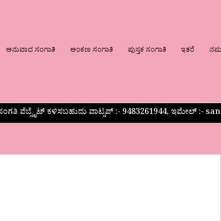
ಅನುವಾದ ಸಂಗಾತಿ
ಅಂಕಣ ಸಂಗಾತಿ
ಪುಸ್ತಕ ಸಂಗಾತಿ
ಇತರೆ
ನಮ್ಮ
ಂಗತಿ ವೆಬ್ಸೈಟ್ ಕಳಿಸಬಹುದು ವಾಟ್ಸಪ್‌ :- 9483261944, ಇಮೇಲ್ :-