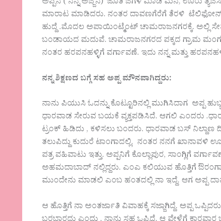
ಅಪ್ಪನ ( ನನ್ನ ಅಜ್ಜನ) ಜೊತೆ ಜಗಳ ಮಾಡಿ ಮನೆ, ಊರು ತ್ಯಜಿಸಿದ
ಮಾರಾಟ ಮಾಡಿದರು. ನಂತರ ದಾವಣಗೆರೆಗೆ ತೆರಳಿ ಟೆಲಿಫೋನ್ 
ಹುದ್ದೆ .ಮೊದಲ ಅಪಾಯಿಂಟ್ಮೆಂಟ್ ಚಾಮರಾಜನಗರಕ್ಕೆ. ಅಲ್ಲಿ ಸ
ಬಂಡಾಯದ ಮದುವೆ. ಚಾಮರಾಜನಗರದ ಪಕ್ಕದ ಗ್ರಾಮ ಮಂಗಲ 
ನಂತರ ಹರಪನಹಳ್ಳಿಗೆ ವರ್ಗಾವಣೆ. ಇದು ನನ್ನ ಮತ್ತು ಹರಪನಹಳ್
ನನ್ನ
ಶಿಕ್ಷಣದ
ಬಗ್ಗೆ
ಸಹ
ಅಪ್ಪ
ಮೌನವಾಗಿದ್ದರು
:
ನಾನು ಪಿಯುಸಿ ಓದನ್ನು ಕೊಟ್ಟೂರಿನಲ್ಲಿ ಮುಗಿಸಿದಾಗ ಅಪ್ಪ ಹುಬ್
ಧಾರವಾಡ ಸೇರುವ ಬಯಕೆ ವ್ಯಕ್ತಪಡಿಸಿದೆ. ಆಗಲಿ ಎಂದರು‌ .ಧ
ಟ್ರಂಕ್ ಹಿಡಿದು , ಕಳಿಸಲು ಬಂದರು. ಧಾರವಾಡ ಬಸ್ ನಿಲ್ದ
ತಲುಪಿದ್ದು ಕುದುರೆ ಟಾಂಗಾದಲ್ಲಿ. ನಂತರ ನನಗೆ ಖಾನಾವಳಿ ಊಟದ
ಪತ್ರ ವಹಿವಾಟು ಇತ್ತು. ಅಪ್ಪನಿಗೆ ಕೊಲ್ಲಾಪುರ, ಸಾಂಗ್ಲಿಗೆ ವರ
ಅಹಮದಾಬಾದ್ ನಲ್ಲಿದ್ದರು. ಎಂಎ ಕಲಿಯುವ ಹೊತ್ತಿಗೆ ಔರಂಗಾಬ
ಮುಂದೇನು ಮಾಡಲಿ ಎಂಬ ಹಂತದಲ್ಲಿ ನಾ ಇದ್ದೆ. ಆಗ ಅಪ್ಪ ದ
ಆ ಹೊತ್ತಿಗೆ ನಾ ಅಂತರ್ಜಾತಿ ವಿವಾಹಕ್ಕೆ ಸಜ್ಜಾಗಿದ್ದೆ. ಅಪ್ಪ 
ಬರಬಾರದು ಎಂದು . ನಾನು ಸಹ ಒಪ್ಪಿದೆ. ಆ ವೇಳೆಗೆ ಕಾರವಾರ ಬ