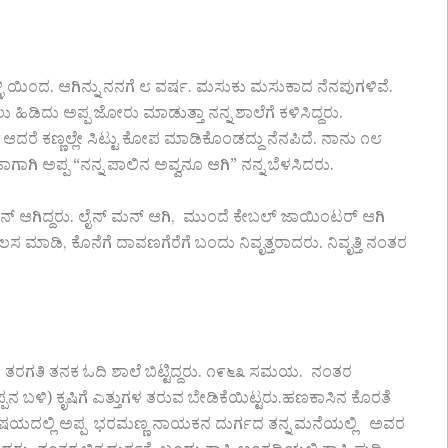
್ಳಿ ಯಿಂದ. ಆಗಿನ್ನು ನನಗೆ ೮ ವರ್ಷ. ಮಸುಕು ಮಸುಕಾದ ನೆನಪುಗಳಿವೆ.
ಿಡಿದು ಅಪ್ಪ ಜೋರು ಮಾಡುತ್ತಾ ನನ್ನ ಶಾಲೆಗೆ ಕಳಿಸಿದ್ದರು.
ಆದರೆ ಕಣ್ಣಲ್ಲೇ ಸಿಟ್ಟು ಕೋಪ ಮಾಡಿಕೊಂಡದ್ದು ನೆನಪಿದೆ. ನಾನು ೧೮
ಾಗಾಗಿ ಅಪ್ಪ “ನನ್ನ ಪಾಲಿನ ಅವ್ವನೂ ಆಗಿ” ನನ್ನ ಬೆಳಸಿದರು.
ಮನ್ ಆಗಿದ್ದರು. ಲೈನ್ ಮನ್ ಆಗಿ, ಮುಂದೆ ಕೇಬಲ್ ಜಾಯಿಂಟರ್ ಆಗಿ
ಕೆಲಸ ಮಾಡಿ, ಕೊನೆಗೆ ದಾವಣಗೆರೆಗೆ ಬಂದು ನಿವೃತ್ತರಾದರು. ನಿವೃತ್ತಿ ನಂತರ
 ೭ ನೇ ತರಗತಿ ತನಕ ಓದಿ ಶಾಲೆ ಬಿಟ್ಟಿದ್ದರು. ೧೯೬೩ ಸಮಯ. ನಂತರ
ಪನ ಬಳಿ) ಕೃಷಿಗೆ ಎತ್ತುಗಳ ತರುವ ಬೇಡಿಕೆಯಿಟ್ಟರು.ಹಣಕಾಸಿನ ಕೊರತೆ
ಿಷಯದಲ್ಲಿ ಅಪ್ಪ ಭರಮಣ್ಣ ನಾಯಕನ ದುರ್ಗದ ತನ್ನ ಮನೆಯಲ್ಲಿ ಅವರ