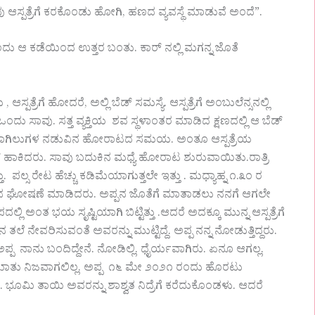
ಸ್ಪತ್ರೆಗೆ ಕರಕೊಂಡು ಹೋಗಿ, ಹಣದ ವ್ಯವಸ್ಥೆ ಮಾಡುವೆ ಅಂದೆ”.
್ನಿ ಎಂದು ಆ ಕಡೆಯಿಂದ ಉತ್ತರ ಬಂತು. ಕಾರ್ ನಲ್ಲಿ ಮಗನ್ನ ಜೊತೆ
ಪತ್ರೆಗೆ ಹೋದರೆ, ಅಲ್ಲಿ ಬೆಡ್ ಸಮಸ್ಯೆ. ಆಸ್ಪತ್ರೆಗೆ ಅಂಬುಲೆನ್ಸನಲ್ಲಿ
ಒಂದು ಸಾವು. ಸತ್ತ ವ್ಯಕ್ತಿಯ ಶವ ಸ್ಥಳಾಂತರ ಮಾಡಿದ ಕ್ಷಣದಲ್ಲಿ ಆ ಬೆಡ್
ನ ಬಾಗಿಲುಗಳ ನಡುವಿನ ಹೋರಾಟದ ಸಮಯ. ಅಂತೂ ಆಸ್ಪತ್ರೆಯ
್ ಹಾಕಿದರು. ಸಾವು ಬದುಕಿನ‌ ಮಧ್ಯೆ ಹೋರಾಟ ಶುರುವಾಯಿತು.‌ರಾತ್ರಿ
್ಸ ರೇಟ ಹೆಚ್ಚು ಕಡಿಮೆಯಾಗುತ್ತಲೇ ಇತ್ತು . ಮಧ್ಯಾಹ್ನ ೧.೩೦ ರ
ಾವಿನ ಘೋಷಣೆ ಮಾಡಿದರು. ಅಪ್ಪನ ಜೊತೆಗೆ ಮಾತಾಡಲು ನನಗೆ ಆಗಲೇ
ಿ ಅಂತ ಭಯ ಸೃಷ್ಟಿಯಾಗಿ ಬಿಟ್ಟಿತ್ತು‌ .ಆದರೆ ಅದಕ್ಕೂ ಮುನ್ನ ಆಸ್ಪತ್ರೆಗೆ
ಲೆ ನೇವರಿಸುವಂತೆ ಅವರನ್ನು ಮುಟ್ಟಿದ್ದೆ. ಅಪ್ಪ ನನ್ನ ನೋಡುತ್ತಿದ್ದರು.
ಪ್ಪ ನಾನು ಬಂದಿದ್ದೇನೆ. ನೋಡಿಲ್ಲಿ. ಧೈರ್ಯವಾಗಿರು. ಏ‌ನೂ ಆಗಲ್ಲ.
 ಮಾತು ನಿಜವಾಗಲಿಲ್ಲ. ಅಪ್ಪ ೧೬ ಮೇ ೨೦೨೧ ರಂದು ಹೊರಟು
ವು. ಭೂಮಿ ತಾಯಿ ಅವರನ್ನು ಶಾಶ್ವತ ನಿದ್ರೆಗೆ ಕರೆದುಕೊಂಡಳು. ಆದರೆ