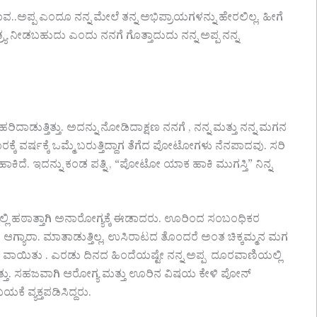
..ಅಪ್ಪ ಎಂದೂ ನನ್ನ ಮೇಲೆ ತನ್ನ ಅಭಿಪ್ರಾಯಗಳನ್ನು ಹೇರಲಿಲ್ಲ. ಹೀಗೆ
ತಂತ್ರ್ಯ ನೀಡಬಹುದು ಎಂದು ನನಗೆ ಗೊತ್ತಾದುದು ನನ್ನ ಅಪ್ಪ ನನ್ನ
ಹರಿದಾಡುತ್ತಿತ್ತು. ಅದನ್ನು ನೋಡಿದಾಕ್ಷಣ ನನಗೆ , ನನ್ನ ಮತ್ತು ನನ್ನ ಮಗನ
 ವರ್ಷಕ್ಕೆ ಒಮ್ಮೆ ಬರುತ್ತಿದ್ದಾಗ ತೆಗೆದ ಪೋಟೋಗಳು ನೆನಪಾದವು. ಸರಿ
ದೆ. ಇದನ್ನು ಕಂಡ ಪತ್ನಿ , “ಪೋಟೋ ಯಾಕ ಹಾಕಿ ಮುಗಸ್ತಿ” ನಿನ್ನ
ಿ ಹಠಾತ್ತಾಗಿ ಅನಾರೋಗ್ಯಕ್ಕೆ ಈಡಾದರು. ಊರಿಂದ ಸಂಬಂಧಿಕರ
 ಆಗ್ಯಾರಾ. ಮಾತಾಡುತ್ತಿಲ್ಲ, ಉಸಿರಾಟದ ತೊಂದರೆ ಅಂತ ಚಿಕ್ಕಮ್ಮನ ಮಗ
ವಾಯಿತು ‌.‌ ಎರಡು ದಿನದ ಹಿಂದೆಯಷ್ಟೇ ನನ್ನ ಅಪ್ಪ ದೂರವಾಣಿಯಲ್ಲಿ
ವಿತ್ತು. ಸಹಜವಾಗಿ ಆರೋಗ್ಯ ಮತ್ತು ಊರಿನ ವಿಷಯ ಕೇಳಿ ಪೋನ್
ಯಕೆ ವ್ಯಕ್ತಪಡಿಸಿದ್ದರು.