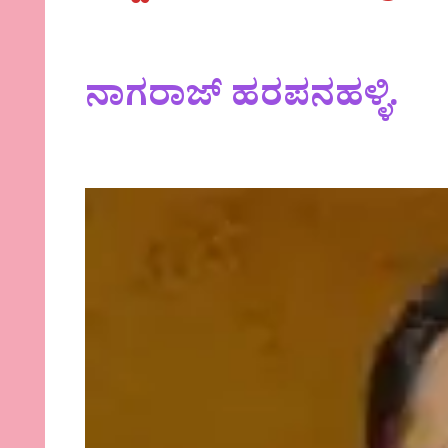
ನಾಗರಾಜ್ ಹರಪನಹಳ್ಳಿ.