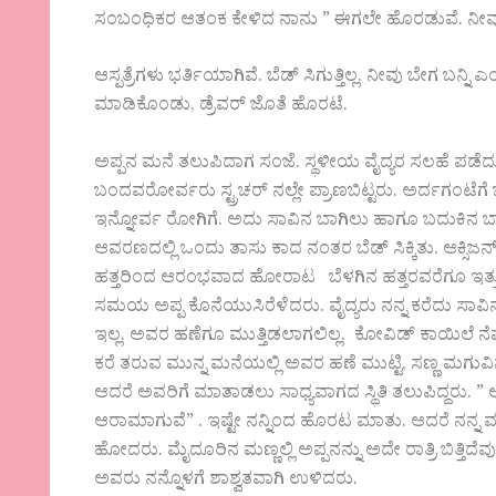
ಸಂಬಂಧಿಕರ ಆತಂಕ ಕೇಳಿದ ನಾನು ” ಈಗಲೇ ಹೊರಡುವೆ. ನೀವು ಆ
ಆಸ್ಪತ್ರೆಗಳು ಭರ್ತಿಯಾಗಿವೆ. ಬೆಡ್ ಸಿಗುತ್ತಿಲ್ಲ. ನೀವು ಬೇಗ ಬನ
ಮಾಡಿಕೊಂಡು, ಡ್ರೆವರ್ ಜೊತೆ ಹೊರಟೆ.
ಅಪ್ಪನ ಮನೆ ತಲುಪಿದಾಗ ಸಂಜೆ. ಸ್ಥಳೀಯ ವೈದ್ಯರ ಸಲಹೆ ಪಡೆದು , ಆಸ್
ಬಂದವರೋರ್ವರು ಸ್ಟ್ರಚರ್ ನಲ್ಲೇ ಪ್ರಾಣಬಿಟ್ಟರು. ಅರ್ದಗಂಟೆಗೆ 
ಇನ್ನೋರ್ವ ರೋಗಿಗೆ. ಅದು ಸಾವಿನ ಬಾಗಿಲು ಹಾಗೂ ಬದುಕಿ
ಆವರಣದಲ್ಲಿ ಒಂದು ತಾಸು ಕಾದ ನಂತರ ಬೆಡ್ ಸಿಕ್ಕಿತು. ಆಕ್ಸಿಜನ
ಹತ್ತರಿಂದ ಆರಂಭವಾದ ಹೋರಾಟ ಬೆಳಗಿನ ಹತ್ತರವರೆಗೂ ಇತ್ತು. ಪಲ
ಸಮಯ ಅಪ್ಪ ಕೊನೆಯುಸಿರೆಳೆದರು. ವೈದ್ಯರು ನನ್ನ ಕರೆದು ಸ
ಇಲ್ಲ. ಅವರ ಹಣೆಗೂ ಮುತ್ತಿಡಲಾಗಲಿಲ್ಲ. ಕೋವಿಡ್ ಕಾಯಿಲೆ ನೆಪದಲ್ಲ
ಕರೆ ತರುವ ಮುನ್ನ ಮನೆಯಲ್ಲಿ ಅವರ ಹಣೆ ಮುಟ್ಟಿ, ಸಣ್ಣ ಮಗುವಿನ ತ
ಆದರೆ ಅವರಿಗೆ ಮಾತಾಡಲು ಸಾಧ್ಯವಾಗದ ಸ್ಥಿತಿ ತಲುಪಿದ್ದರು. ” ಅ
ಆರಾಮಾಗುವೆ” . ಇಷ್ಟೇ ನನ್ನಿಂದ ಹೊರಟ ಮಾತು. ಆದರೆ ನನ್ನ
ಹೋದರು. ಮೈದೂರಿನ ಮಣ್ಣಲ್ಲಿ ಅಪ್ಪನನ್ನು ಅದೇ ರಾತ್ರಿ ಬಿತ್ತಿದೆ
ಅವರು ನನ್ನೊಳಗೆ ಶಾಶ್ವತವಾಗಿ ಉಳಿದರು.