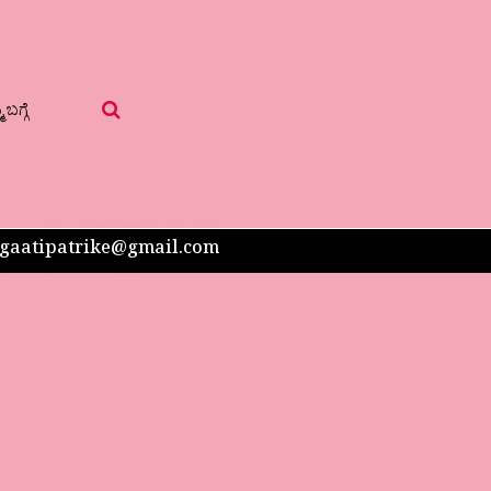
 ಬಗ್ಗೆ
 sangaatipatrike@gmail.com