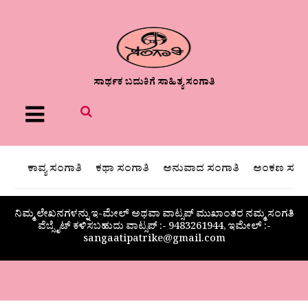
ಸಾರ್ಥಕ ಬದುಕಿಗೆ ಸಾಹಿತ್ಯ ಸಂಗಾತಿ
Menu
ಕಾವ್ಯ ಸಂಗಾತಿ
ಕಥಾ ಸಂಗಾತಿ
ಅನುವಾದ ಸಂಗಾತಿ
ಅಂಕಣ ಸಂಗಾ
ನಿಮ್ಮ ಲೇಖನಗಳನ್ನು ಇ-ಮೇಲ್ ಅಥವಾ ವಾಟ್ಸಪ್ ಮುಖಾಂತರ ನಮ್ಮ ಸಂಗತಿ
ವೆಬ್ಸೈಟ್ ಕಳಿಸಬಹುದು ವಾಟ್ಸಪ್‌ :- 9483261944, ಇಮೇಲ್ :-
sangaatipatrike@gmail.com