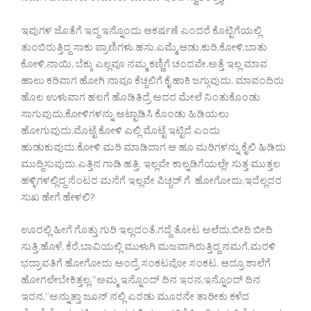
ಇವುಗಳ ಜೊತೆಗೆ ಇದ್ದ ಇನ್ನೊಂದು ಆಕರ್ಷಣೆ ಎಂದರೆ ಕೊಟ್ಟಿಗೆಯಲ್ಲಿ
ತುಂಬಿರುತ್ತಿದ್ದ ಸಾಕು ಪ್ರಾಣಿಗಳು.ಹಸು,ಎಮ್ಮೆ,ಆಡು,ಕುರಿ,ಕೋಳಿ,ಬಾತು
ಕೋಳಿ,ನಾಯಿ, ಬೆಕ್ಕು ಎಲ್ಲವೂ ನಮ್ಮ ಕಣ್ಣಿಗೆ ಚಂದವೇ.ಅತ್ತೆ ಇಲ್ಲ ಮಾವ
ಹಾಲು ಕರಿವಾಗ ಹೋಗಿ ನಾವೂ ಕೆಚ್ಚಲಿಗೆ ಕೈ ಹಾಕಿ ಜಗ್ಗುವುದು. ಮಾವಂದಿರು
ಹೊಲ ಉಳುವಾಗ ಹಲಗೆ ಹೊಡಿತಿದ್ರೆ ಅದರ ಮೇಲೆ ನಿಂತುಕೊಂಡು
ಸಾಗುವುದು,ಕೋಳಿಗಳನ್ನು ಅಟ್ಟಾಡಿಸಿ ಕೊಂಡು ಹಿಡಿಯಲು
ಹೋಗುವುದು,ಮೊಟ್ಟೆ ಕೋಳಿ ಎಲ್ಲಿ ಮೊಟ್ಟೆ ಇಟ್ಟಿದೆ ಎಂದು
ಹುಡುಕುವುದು.ಕೋಳಿ ಮರಿ ಮಾಡಿದಾಗ ಆ ಹೂ ಮರಿಗಳನ್ನು ಕೈಲಿ ಹಿಡಿದು
ಮುದ್ದಿಸುವುದು.ಎತ್ತಿನ ಗಾಡಿ ಹತ್ತಿ, ಇಲ್ಲವೇ ಕಾಲ್ನಡಿಗೆಯಲ್ಲೇ ಸುತ್ತ ಮುತ್ತಲ
ಹಳ್ಳಿಗಳಲ್ಲಿದ್ದ ನೆಂಟರ ಮನೆಗೆ ಇಲ್ಲವೇ ಪಿಚ್ಚರ್ ಗೆ ಹೋಗೋದು,ಇದೆಲ್ಲದರ
ಸುಖ ಹೇಗೆ ಹೇಳಲಿ?
ಊರಲ್ಲಿ ಹೀಗೆ ಗೊತ್ತು ಗುರಿ ಇಲ್ಲದಂತೆ,ಗದ್ದೆ ತೋಟ ಅಲೆದು,ಬೀದಿ ಬೀದಿ
ಸುತ್ತಿ,ಹೊಳೆ, ಕೆರೆ,ಬಾವಿಯಲ್ಲಿ ಮುಳುಗಿ ಮಜವಾಗಿರುತ್ತಿದ್ದ ನಮಗೆ,ಮರಳಿ
ಭದ್ರಾವತಿಗೆ ಹೋಗೋದು ಅಂದ್ರೆ ಸಂಕಟವೋ ಸಂಕಟ. ಆದ್ರೂ ಶಾಲೆಗೆ
ಹೋಗಲೇಬೇಕಿತ್ತಲ್ಲ.”ಅಮ್ಮ ಇನ್ನೊಂದ್ ದಿನ ಇರನ,ಇನ್ನೊಂದ್ ದಿನ
ಇರನ,”ಅನ್ನುತ್ತಾ ಜೂನ್ ನಲ್ಲಿ ಎರಡು ಮೂರನೇ ತಾರೀಕು ಕಳೆದ