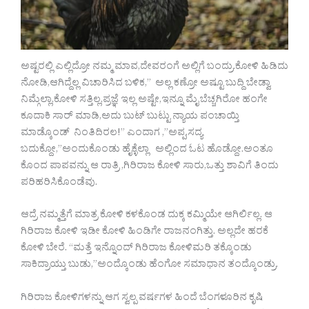
ಅಷ್ಟರಲ್ಲಿ ಎಲ್ಲಿದ್ರೋ ನಮ್ಮ ಮಾವ,ದೇವರಂಗೆ ಅಲ್ಲಿಗೆ ಬಂದ್ರು.ಕೋಳಿ ಹಿಡಿದು
ನೋಡಿ,ಆಗಿದ್ದೆಲ್ಲ ವಿಚಾರಿಸಿದ ಬಳಿಕ,” ಅಲ್ಲ ಕಣ್ರೋ ಅಷ್ಟೂ ಬುದ್ದಿ ಬೇಡ್ವಾ
ನಿಮ್ಗೆಲ್ಲಾ,ಕೋಳಿ ಸತ್ತಿಲ್ಲ,ಪ್ರಜ್ಞೆ ಇಲ್ಲ ಅಷ್ಟೇ,ಇನ್ನೂ ಮೈ ಬೆಚ್ಚಗಿರೋ ಹಂಗೇ
ಕೂದಾಕಿ ಸಾರ್ ಮಾಡಿ,ಅದು ಬುಟ್ ಬುಟ್ಟು ನ್ಯಾಯ ಪಂಚಾಯ್ತಿ
ಮಾಡ್ಕೊಂಡ್ ನಿಂತಿದಿರಲ!” ಎಂದಾಗ ,”ಅಪ್ಪ,ಸದ್ಯ
ಬದುಕ್ದೋ,”ಅಂದುಕೊಂಡು ಹೈಕ್ಳೆಲ್ಲಾ ಅಲ್ಲಿಂದ ಓಟ ಹೊಡ್ದೋ.ಅಂತೂ
ಕೊಂದ ಪಾಪವನ್ನು ಆ ರಾತ್ರಿ ,ಗಿರಿರಾಜ ಕೋಳಿ ಸಾರು,ಒತ್ತು ಶಾವಿಗೆ ತಿಂದು
ಪರಿಹರಿಸಿಕೊಂಡೆವು.
ಆದ್ರೆ ನಮ್ಮತ್ತೆಗೆ ಮಾತ್ರ ಕೋಳಿ ಕಳಕೊಂಡ ದುಕ್ಕ ಕಮ್ಮಿಯೇ ಆಗಿರ್ಲಿಲ್ಲ. ಆ
ಗಿರಿರಾಜ ಕೋಳಿ ಇಡೀ ಕೋಳಿ ಹಿಂಡಿಗೇ ರಾಜನಂಗಿತ್ತು. ಅಲ್ಲದೇ ಹರಕೆ
ಕೋಳಿ ಬೇರೆ. “ಮತ್ತೆ ಇನ್ನೊಂದ್ ಗಿರಿರಾಜ ಕೋಳಿಮರಿ ತಕ್ಕೊಂಡು
ಸಾಕಿದ್ರಾಯ್ತು ಬುಡು,”ಅಂದ್ಕೊಂಡು ಹೆಂಗೋ ಸಮಾಧಾನ ತಂದ್ಕೊಂಡ್ರು.
ಗಿರಿರಾಜ ಕೋಳಿಗಳನ್ನು ಆಗ ಸ್ವಲ್ಪ ವರ್ಷಗಳ ಹಿಂದೆ ಬೆಂಗಳೂರಿನ ಕೃಷಿ