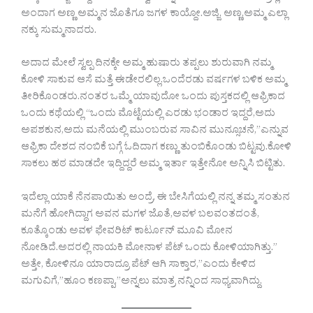
ಅಂದಾಗ ಅಣ್ಣ ಅಮ್ಮನ ಜೊತೆಗೂ ಜಗಳ ಕಾಯ್ದೋ.ಅಜ್ಜಿ, ಅಣ್ಣ,ಅಮ್ಮ ಎಲ್ಲಾ
ನಕ್ಕು ಸುಮ್ಮನಾದರು.
ಅದಾದ ಮೇಲೆ ಸ್ವಲ್ಪ ದಿನಕ್ಕೇ ಅಮ್ಮ ಹುಷಾರು ತಪ್ಪಲು ಶುರುವಾಗಿ ನಮ್ಮ
ಕೋಳಿ ಸಾಕುವ ಆಸೆ ಮತ್ತೆ ಈಡೇರಲಿಲ್ಲ.ಒಂದೆರಡು ವರ್ಷಗಳ ಬಳಿಕ ಅಮ್ಮ
ತೀರಿಕೊಂಡರು.ನಂತರ ಒಮ್ಮೆ ಯಾವುದೋ ಒಂದು ಪುಸ್ತಕದಲ್ಲಿ ಆಫ್ರಿಕಾದ
ಒಂದು ಕಥೆಯಲ್ಲಿ “ಒಂದು ಮೊಟ್ಟೆಯಲ್ಲಿ ಎರಡು ಭಂಡಾರ ಇದ್ದರೆ,ಅದು
ಅಪಶಕುನ,ಅದು ಮನೆಯಲ್ಲಿ ಮುಂಬರುವ ಸಾವಿನ ಮುನ್ಸೂಚನೆ,”ಎನ್ನುವ
ಆಫ್ರಿಕಾ ದೇಶದ ನಂಬಿಕೆ ಬಗ್ಗೆ ಓದಿದಾಗ ಕಣ್ಣು ತುಂಬಿಕೊಂಡು ಬಿಟ್ಟವು.ಕೋಳಿ
ಸಾಕಲು ಹಠ ಮಾಡದೇ ಇದ್ದಿದ್ದರೆ ಅಮ್ಮ ಇರ್ತಾ ಇತ್ತೇನೋ ಅನ್ನಿಸಿ ಬಿಟ್ಟಿತು.
ಇದೆಲ್ಲಾ ಯಾಕೆ ನೆನಪಾಯಿತು ಅಂದ್ರೆ, ಈ ಬೇಸಿಗೆಯಲ್ಲಿ ನನ್ನ ತಮ್ಮ ಸಂತುನ
ಮನೆಗೆ ಹೋಗಿದ್ದಾಗ ಅವನ ಮಗಳ ಜೊತೆ,ಅವಳ ಬಲವಂತದಂತೆ,
ಕೂತ್ಕೊಂಡು ಅವಳ ಫೇವರಿಟ್ ಕಾರ್ಟೂನ್ ಮೂವಿ ಮೋನ
ನೋಡಿದೆ.ಅದರಲ್ಲಿ ನಾಯಕಿ ಮೋನಾಳ ಪೆಟ್ ಒಂದು ಕೋಳಿಯಾಗಿತ್ತು.”
ಅತ್ತೇ, ಕೋಳಿನೂ ಯಾರಾದ್ರೂ ಪೆಟ್ ಆಗಿ ಸಾಕ್ತಾರ,”ಎಂದು ಕೇಳಿದ
ಮಗುವಿಗೆ,”ಹೂಂ ಕಣಪ್ಪಾ,”ಅನ್ನಲು ಮಾತ್ರ ನನ್ನಿಂದ ಸಾಧ್ಯವಾಗಿದ್ದು.