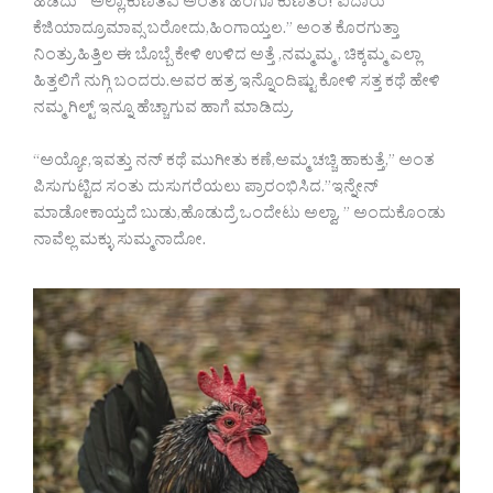
ಹಿಡಿದು ” ಅಲ್ಲಾ,ಕುಣಿತಿವಿ ಅಂತಃ ಹಿಂಗೂ ಕುಣಿತರ! ಐದಾರು
ಕೆಜಿಯಾದ್ರೂಮಾವ್ಸ ಬರೋದು,ಹಿಂಗಾಯ್ತಲ.” ಅಂತ ಕೊರಗುತ್ತಾ
ನಿಂತ್ರು.ಹಿತ್ತಿಲ ಈ ಬೊಬ್ಬೆ ಕೇಳಿ ಉಳಿದ ಅತ್ತೆ ,ನಮ್ಮಮ್ಮ , ಚಿಕ್ಕಮ್ಮ ಎಲ್ಲಾ
ಹಿತ್ತಲಿಗೆ ನುಗ್ಗಿ ಬಂದರು.ಅವರ ಹತ್ರ ಇನ್ನೊಂದಿಷ್ಟು ಕೋಳಿ ಸತ್ತ ಕಥೆ ಹೇಳಿ
ನಮ್ಮ ಗಿಲ್ಟ್ ಇನ್ನೂ ಹೆಚ್ಚಾಗುವ ಹಾಗೆ ಮಾಡಿದ್ರು.
“ಅಯ್ಯೋ,ಇವತ್ತು ನನ್ ಕಥೆ ಮುಗೀತು ಕಣೆ,ಅಮ್ಮ ಚಚ್ಚಿ ಹಾಕುತ್ತೆ,” ಅಂತ
ಪಿಸುಗುಟ್ಟಿದ ಸಂತು ದುಸುಗರೆಯಲು ಪ್ರಾರಂಭಿಸಿದ.”ಇನ್ನೇನ್
ಮಾಡೋಕಾಯ್ತದೆ ಬುಡು,ಹೊಡುದ್ರೆ ಒಂದೇಟು ಅಲ್ವಾ, ” ಅಂದುಕೊಂಡು
ನಾವೆಲ್ಲ ಮಕ್ಳು ಸುಮ್ಮನಾದೋ.