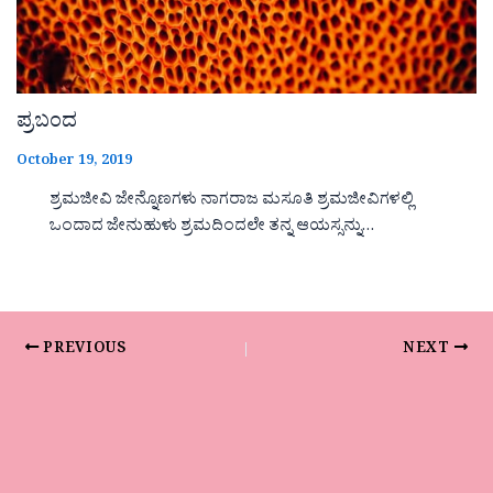
ಪ್ರಬಂದ
October 19, 2019
ಶ್ರಮಜೀವಿ ಜೇನ್ನೊಣಗಳು ನಾಗರಾಜ ಮಸೂತಿ ಶ್ರಮಜೀವಿಗಳಲ್ಲಿ
ಒಂದಾದ ಜೇನುಹುಳು ಶ್ರಮದಿಂದಲೇ ತನ್ನ ಆಯಸ್ಸನ್ನು…
PREVIOUS
NEXT