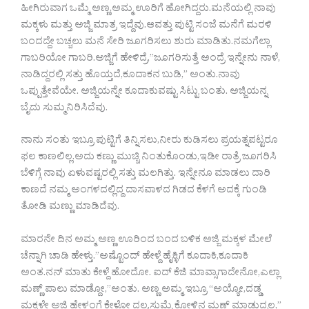
ಹೀಗಿರುವಾಗ ಒಮ್ಮೆ ಅಣ್ಣ,ಅಮ್ಮ ಊರಿಗೆ ಹೋಗಿದ್ದರು.ಮನೆಯಲ್ಲಿ ನಾವು
ಮಕ್ಕಳು ಮತ್ತು ಅಜ್ಜಿ ಮಾತ್ರ ಇದ್ದೆವು.ಆವತ್ತು ಪುಟ್ಟಿ ಸಂಜೆ ಮನೆಗೆ ಮರಳಿ
ಬಂದದ್ದೇ ಬಚ್ಚಲು ಮನೆ ಸೇರಿ ಜೂಗರಿಸಲು ಶುರು ಮಾಡಿತು.ನಮಗೆಲ್ಲಾ
ಗಾಬರಿಯೋ ಗಾಬರಿ.ಅಜ್ಜಿಗೆ ಹೇಳಿದ್ರೆ,”ಜೂಗರಿಸುತ್ತೆ ಅಂದ್ರೆ ಇನ್ನೇನು ನಾಳೆ,
ನಾಡಿದ್ದರಲ್ಲಿ ಸತ್ತು ಹೊಯ್ತದೆ,ಕೂದಾಕನ ಬುಡಿ,” ಅಂತು.ನಾವು
ಒಪ್ಪುತ್ತೇವೆಯೇ. ಅಜ್ಜಿಯನ್ನೇ ಕೂದಾಕುವಷ್ಟು ಸಿಟ್ಟು ಬಂತು. ಅಜ್ಜಿಯನ್ನ
ಬೈದು ಸುಮ್ಮನಿರಿಸಿದೆವು.
ನಾನು ಸಂತು ಇಬ್ರೂ ಪುಟ್ಟಿಗೆ ತಿನ್ನಿಸಲು,ನೀರು ಕುಡಿಸಲು ಪ್ರಯತ್ನಪಟ್ಟರೂ
ಫಲ ಕಾಣಲಿಲ್ಲ.ಅದು ಕಣ್ಣು ಮುಚ್ಚಿ ನಿಂತುಕೊಂಡು,ಇಡೀ ರಾತ್ರೆ ಜೂಗರಿಸಿ
ಬೆಳಿಗ್ಗೆ ನಾವು ಏಳುವಷ್ಟರಲ್ಲಿ ಸತ್ತು ಮಲಗಿತ್ತು. ಇನ್ನೇನೂ ಮಾಡಲು ದಾರಿ
ಕಾಣದೆ ನಮ್ಮ ಅಂಗಳದಲ್ಲಿದ್ದ ದಾಸವಾಳದ ಗಿಡದ ಕೆಳಗೆ ಅದಕ್ಕೆ ಗುಂಡಿ
ತೋಡಿ ಮಣ್ಣು ಮಾಡಿದೆವು.
ಮಾರನೇ ದಿನ ಅಮ್ಮ ಅಣ್ಣ ಊರಿಂದ ಬಂದ ಬಳಿಕ ಅಜ್ಜಿ ಮಕ್ಕಳ ಮೇಲೆ
ಚೆನ್ನಾಗಿ ಚಾಡಿ ಹೇಳ್ತು.”ಅಷ್ಟೊಂದ್ ಹೇಳ್ದೆ ಹೈಕ್ಳಿಗೆ ಕೂದಾಕಿ,ಕೂದಾಕಿ
ಅಂತ.ನನ್ ಮಾತು ಕೇಳ್ದೆ ಹೋದೋ. ಐದ್ ಕೆಜಿ ಮಾವ್ಸಾಗಾದೇನೋ,ಎಲ್ಲಾ
ಮಣ್ಣ್ ಪಾಲು ಮಾಡ್ದೋ,”ಅಂತು. ಅಣ್ಣ ಅಮ್ಮ ಇಬ್ರೂ “ಅಯ್ಯೋ,ದಡ್ಡ
ಮಕ್ಕಳೇ ಅಜ್ಜಿ ಹೇಳ್ದಂಗೆ ಕೇಳೋ ದಲ್ವ,ಸುಮ್ನೆ ಕೋಳಿನ ಮಣ್ ಮಾಡುದ್ರಲ್ಲ,”