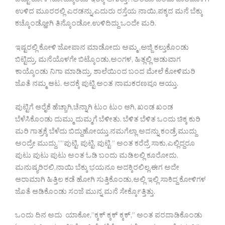
ಬಿಟ್ಟು ಕೋಳಿ ನೋಡ್ಕೊಂಡು ಇರಕ್ಕೆ ಆಗುತ್ತಾ?.ಅಂತೂ ಒಂದು ವಾರದೊಳಗೆ
ಉಳಿದ ಮೂರರಲ್ಲಿ ಎರಡನ್ನು,ಎದುರು ರಸ್ತೆಯ ನಾಯಿ,ಪಕ್ಕದ ಮನೆ ಬೆಕ್ಕು
ಕಚ್ಕೊಂಡ್ಹೋಗಿ ತಿನ್ಕೊಂಡೋ.ಉಳಿದಿದ್ದು ಒಂದೇ ಮರಿ.
ಇಷ್ಟರಲ್ಲಿ ಕೋಳಿ ಜೋಪಾನ ಮಾಡೋದು ಅಮ್ಮ ,ಅಜ್ಜಿ ಕಲ್ತುಕೊಂಡು
ಬಿಟ್ಟಿದ್ರು. ಮನೆಯೊಳಗೇ ಬಿಟ್ಕೊಂಡು,ಅಂಗಳ, ಹಿತ್ಲಲ್ಲಿ ಆಡುವಾಗ
ಕಾಯ್ಕೊಂಡು ನಿಗಾ ಮಾಡಿದ್ರು. ಶಾಲೆಯಿಂದ ಬಂದ ಮೇಲೆ ಕೋಳಿಮರಿ
ಜೊತೆ ನಮ್ಮ ಆಟ. ಅದಕ್ಕೆ ಪುಟ್ಟಿ ಅಂತ ನಾಮಕರಣವೂ ಆಯ್ತು.
ಪುಟ್ಟಿಗೆ ಆರೈಕೆ ಹೆಚ್ಚಾಗಿ,ಚೆನ್ನಾಗಿ ಟುಂ ಟುಂ ಆಗಿ, ಖಂಡ ಖಂಡ
ಬೆಳೆಸಿಕೊಂಡು ದುಮ್ಮು ದುಮ್ಮಗೆ ಬೆಳೀತು. ಬೆಳಿತ ಬೆಳಿತ ಒಂದು ಚಿಕ್ಕ ಕುರಿ
ಮರಿ ಗಾತ್ರಕ್ಕೆ ಬೆಳೆದು ಬಿದ್ದುಹೋಯ್ತು.ನಮಗೆಲ್ಲಾ ಅದನ್ನು ಕಂಡ್ರೆ ಮುದ್ದು
ಅಂದ್ರೇ ಮುದ್ದು.””ಪುಟ್ಟಿ, ಪುಟ್ಟಿ, ಪುಟ್ಟಿ ” ಅಂತ ಕರೆದ್ರೆ ಸಾಕು,ಎಲ್ಲಿದ್ದರೂ
ಪುಟು ಪುಟು ಪುಟು ಅಂತ ಓಡಿ ಬಂದು ಮಡಿಲಲ್ಲಿ ಕೂರೋದು.
ಮನುಷ್ಯರಿರಲಿ,ನಾಯಿ ಬೆಕ್ಕು ಭಯನೂ ಅದಕ್ಕಿರಲಿಲ್ಲ.ಈಗ ಅದೇ
ಆರಾಮಾಗಿ ಹಿತ್ತಿಲ ಕಡೆ ಹೋಗಿ ಸುತ್ತಿಕೊಂಡು,ಅಲ್ಲಿ ಇಲ್ಲಿ ಸಾಕಿದ್ದ ಕೋಳಿಗಳ
ಜೊತೆ ಆಡಿಕೊಂಡು ಸಂಜೆ ಮುನ್ನ ಮನೆ ಸೇರ್ಕ್ಕೊತ್ತಿತ್ತು.
ಒಂದು ದಿನ ಅದು ಯಾಕೋ,”ಕ್ಕಕ್ ಕ್ಕಕ್ ಕ್ಕಕ್,” ಅಂತ ಪರದಾಡಿಕೊಂಡು