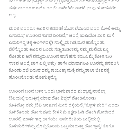
ಮೇಲೆಯೇ ಮನಸ್ಸಿಲ್ಲದ ಮನಸ್ಸಲ್ಲಿ ಭದ್ರಾವತಿಗೆ ಹಿಂದಿರುಗುತ್ತಿದ್ದೆವು.ಒಂದು
ವರ್ಷವಾದರೂ ಜೂನ್ ಒಂದನೇ ತಾರೀಕಿಗೇ ಶಾಲೆಗೆ ನಾವು ಹೋದವರೇ
ಅಲ್ಲ.
ಮರಳಿ ಬಂದರೂ ಊರಿನ ಕನವರಿಕೆಯೆ.ಶಾಲೆಯಿಂದ ಬಂದ ಮೇಲೆ ಅಮ್ಮ
ಏನಾದ್ರೂ” ಊರಿಂದ ಕಾಗದ ಬಂದಿದೆ,” ಅಂದ್ರೆ ಖುಷಿಯೋ ಖುಷಿ.ಮನೆ
ಎದುರಿಗಿದ್ದ ಚಿಕ್ಕ ಅಂಗಳದಲ್ಲೇ ನಾಲ್ಕೈದು ಗಿಡ,ಮರ ಹಾಕ್ಕೊಂಡು,
ಬೆಳೆಸ್ಕೊಂಡು ಊರಿನ ಒಂದು ಸಣ್ಣ ತುಣುಕನ್ನು ನಮ್ಮ ಮನೆಯಲ್ಲೂ
ನೋಡುವ ಆಸೆ ನಮ್ಮದು.ಊರಿನ ಹಾಗೆ ಹಸು,ಕರು,ಎಮ್ಮೆ,ಕೋಳಿ,ಕುರಿ
ಸಾಕನ ಅಂದ್ರೆ ಜಾಗ ಎಲ್ಲಿ ಇತ್ತು? ಹಾಗೇ ಯಾವಾಗಲೂ ಊರನ್ನು ಕನವರಿಸಿ
ಕೊಂಡು,ರಜೆ ಬರುವುದನ್ನು ಕಾಯುತ್ತಾ ಮತ್ತೆ ನಮ್ಮ ಶಾಲಾ ಜೀವನಕ್ಕೆ
ಹೊಂದಿಕೊಂಡು ಹೋಗುತ್ತಿದ್ದೊ.
ಊರಿಂದ ಬಂದ ಬಳಿಕ ಒಂದು ಭಾನುವಾರದ ಮಧ್ಯಾಹ್ನ ನಾವೆಲ್ಲಾ
ಟಿವಿಯಲ್ಲಿ ಬರುತ್ತಿದ್ದ ಯಾವುದೋ ಪಿಚ್ಚರ್ ನೋಡಿಕೊಂಡು
ಕೂತಿದ್ದೋ.ನಮ್ಮ ಟಿವಿ ಆಕರ್ಷಣೆ ಮೀರಿ ರಸ್ತೆಯಲ್ಲಿ,”ಕ್ಕೋಳಿ ಮರಿ,” ಎಂದು
ಕೂಗಿಕೊಂಡು ಹೋಗುವುದು ಕೇಳಿಸಿತು.ತಕ್ಷಣ ಓಡಿ ಹೋಗಿ ನೋಡಿದರೆ
ಊರಲ್ಲಿ ಮಾರ್ತ ಇದ್ದ ಹಾಗೆಯೇ, ಅದೇ ರೀತಿಯ ಬುಟ್ಟಿಯಲ್ಲಿ
ಕೊಳಿಮರಿಗಳನ್ನು ಹೊತ್ತುಕೊಂಡು ಒಬ್ಬ ಮಾರುತ್ತಾ ಹೋಗ್ತಾವ್ನೆ! ತೊಗೊ