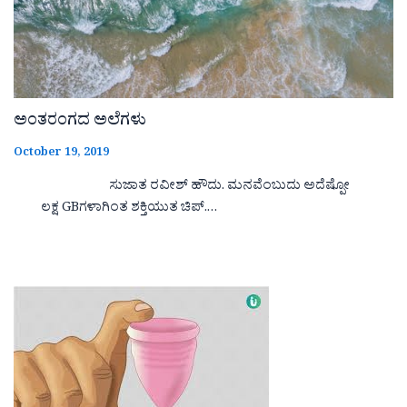
ಅಂತರಂಗದ ಅಲೆಗಳು
October 19, 2019
ಸುಜಾತ ರವೀಶ್ ಹೌದು. ಮನವೆಂಬುದು ಅದೆಷ್ಪೋ
ಲಕ್ಷ GBಗಳಾಗಿಂತ ಶಕ್ತಿಯುತ ಚಿಪ್.…