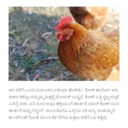
ಆಗ ಶಶಿಗೆ ಒಂದು ಭಯಂಕರ ಐಡಿಯಾ ಹೊಳಿತು.” ಕೋಳಿ ಹಾರ್ಸೋ ಆಟ
ಆಡನ ಕಣ್ರೋ,ನಮ್ಮಮ್ಮ ಹಿತ್ಲಲ್ಲಿ ಮೇಯಕ್ ಬುಟ್ಟದೆ, ಕೋಳಿ ಎತ್ತಿ ಸ್ವಲ್ಪ ಮ್ಯಾಕೆ
ಎಸೆದ್ರೆ ಸಾಕು, ವಸಿ ದೂರ ಅವೂ ಹಕ್ಕಿಯಂಗೆ ಹಾರ್ತವೆ,ಯಾರ್ ಕೋಳಿ ದೂರ
ಹಾರ್ತದೆ ಅವ್ರು ಗೆದ್ದಂಗೆ” ಅಂದ.ತೊಗೊ ಎಲ್ರಿಗೂ ಸರಿ ಅನ್ಸಿ, ದುಡುಮ್ಮನೆ
ಕಾಂಪೌಂಡ್ ಗೋಡೆ ಯಿಂದ ಕೆಳ ನೆಗೆದು ಹಿತ್ತಿಲು ಕಡೆಗೆ ಓಟ ಕಿತ್ತೆವು.