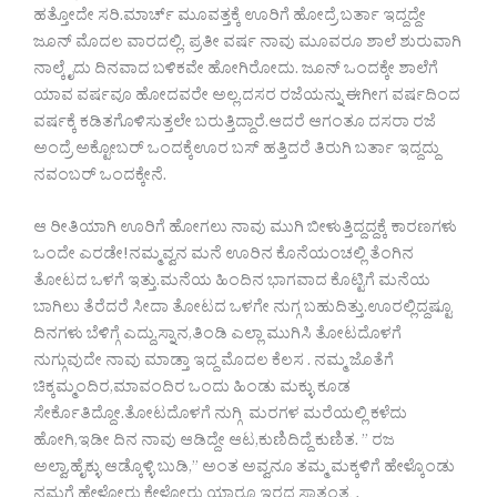
ಹತ್ತೋದೇ ಸರಿ.ಮಾರ್ಚ್ ಮೂವತ್ತಕ್ಕೆ ಊರಿಗೆ ಹೋದ್ರೆ ಬರ್ತಾ ಇದ್ದದ್ದೇ
ಜೂನ್ ಮೊದಲ ವಾರದಲ್ಲಿ. ಪ್ರತೀ ವರ್ಷ ನಾವು ಮೂವರೂ ಶಾಲೆ ಶುರುವಾಗಿ
ನಾಲ್ಕೈದು ದಿನವಾದ ಬಳಿಕವೇ ಹೋಗಿರೋದು. ಜೂನ್ ಒಂದಕ್ಕೇ ಶಾಲೆಗೆ
ಯಾವ ವರ್ಷವೂ ಹೋದವರೇ ಅಲ್ಲ.ದಸರ ರಜೆಯನ್ನು ಈಗೀಗ ವರ್ಷದಿಂದ
ವರ್ಷಕ್ಕೆ ಕಡಿತಗೊಳಿಸುತ್ತಲೇ ಬರುತ್ತಿದ್ದಾರೆ.ಆದರೆ ಆಗಂತೂ ದಸರಾ ರಜೆ
ಅಂದ್ರೆ ಅಕ್ಟೋಬರ್ ಒಂದಕ್ಕೆಊರ ಬಸ್ ಹತ್ತಿದರೆ ತಿರುಗಿ ಬರ್ತಾ ಇದ್ದದ್ದು
ನವಂಬರ್ ಒಂದಕ್ಕೇನೆ.
ಆ ರೀತಿಯಾಗಿ ಊರಿಗೆ ಹೋಗಲು ನಾವು ಮುಗಿ ಬೀಳುತ್ತಿದ್ದದ್ದಕ್ಕೆ ಕಾರಣಗಳು
ಒಂದೇ ಎರಡೇ!ನಮ್ಮವ್ವನ ಮನೆ ಊರಿನ ಕೊನೆಯಂಚಲ್ಲಿ ತೆಂಗಿನ
ತೋಟದ ಒಳಗೆ ಇತ್ತು.ಮನೆಯ ಹಿಂದಿನ ಭಾಗವಾದ ಕೊಟ್ಟಿಗೆ ಮನೆಯ
ಬಾಗಿಲು ತೆರೆದರೆ ಸೀದಾ ತೋಟದ ಒಳಗೇ ನುಗ್ಗ ಬಹುದಿತ್ತು.ಊರಲ್ಲಿದ್ದಷ್ಟೂ
ದಿನಗಳು ಬೆಳಿಗ್ಗೆ ಎದ್ದು,ಸ್ನಾನ,ತಿಂಡಿ ಎಲ್ಲಾ ಮುಗಿಸಿ ತೋಟದೊಳಗೆ
ನುಗ್ಗುವುದೇ ನಾವು ಮಾಡ್ತಾ ಇದ್ದ ಮೊದಲ ಕೆಲಸ . ನಮ್ಮ ಜೊತೆಗೆ
ಚಿಕ್ಕಮ್ಮಂದಿರ,ಮಾವಂದಿರ ಒಂದು ಹಿಂಡು ಮಕ್ಳು ಕೂಡ
ಸೇರ್ಕೊತಿದ್ದೋ.ತೋಟದೊಳಗೆ ನುಗ್ಗಿ ಮರಗಳ ಮರೆಯಲ್ಲಿ ಕಳೆದು
ಹೋಗಿ,ಇಡೀ ದಿನ ನಾವು ಆಡಿದ್ದೇ ಆಟ,ಕುಣಿದಿದ್ದೆ ಕುಣಿತ. ” ರಜ
ಅಲ್ವಾ,ಹೈಕ್ಳು ಆಡ್ಕೊಳ್ಳಿ ಬುಡಿ,” ಅಂತ ಅವ್ವನೂ ತಮ್ಮ ಮಕ್ಕಳಿಗೆ ಹೇಳ್ಕೊಂಡು
ನಮಗೆ ಹೇಳೋರು ಕೇಳೋರು ಯಾರೂ ಇರದ ಸ್ವಾತಂತ್ರ್ಯ.