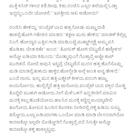
ಮತ್ತೆ ಕಸಿನ್ ಗಳಾದ ಶಶಿ,ದೀಪು, ಕಿಶು,ರಂಜಿನಿ ಎಲ್ಲರ ತಲೆಯಲ್ಲಿ ಓಡ್ತಾ
ಇದ್ದದ್ದು ಒಂದೇ ಯೋಚನೆ,” ಇವತ್ತೇನು ಆಟ ಆಡೋದು?’
ರಂಜಿನಿ ಹೇಳಿದ್ಲು,”ಪಂಪ್ಸೆಟ್ ಬಾವಿ ಹತ್ರ ಗೋಡು ಮಣ್ಣು ರಾಶಿ
ಹಾಕವ್ರೆ,ಹೋಗಿ ಗಣೇಶನ ಮಾಡನ.”ತಕ್ಷಣ ಮನು ಹೇಳಿದ,”ಮಾಡಕ್ ಕೆಲ್ಸಿಲ್ಲ
ನಿಂಗೆ, ಹೋದ್ವಾರ ಎತ್ತಿನ ಗಾಡಿ ಮಾಡಿ,ಬಟ್ಟೆ ಮಣ್ಣಾಗಿದ್ದಕ್ಕೆ ಅಮ್ಮ ವಸಿ
ಹೊಡಿತಾ, ಬೇಡ ಕಣೇ” ಅಂದ.” ತೋಟಕ್ ಹೋಗಿ ಬೆಟ್ಟುಣಿಸೆ ಹಣ್ಕೀಳನ”
ಅನ್ನೋ ಐಡಿಯಾ ಕಿಶುಂದು.”ದೊಡ್ಮಾವುಂಗೆ ಗೊತ್ತಾದ್ರೆ ಅಷ್ಟೇ,ಕಾಲ್
ಮುರಿತದೆ, ರೋಟಿ ಅವುಸಿ ಇಟ್ಟವ್ರೆ, ಬೆಟ್ಟುಣಿಸೆ ಮರದ ಹತ್ರ ಹೊಗೆಸೊಪ್ಪು
ಮಡಿ ಮಾಡವ್ರೆ,ತುಳುದು ಹಾಕ್ತಿರ,ಹೋಗ್ಬೇಡಿ ಅಲ್ಗೆ ಅಂತ ಅವ್ವ ಹೇಳದೆ,”
ಎಂದೆ ನಾನು. ಇನ್ನು ಮರ ಹತ್ತಿ ಎಳ್ನೀರ್ ಕೀಳದು,ಪರಂಗಿ ಹಣ್ಣು
ಉದುರ್ಸೋದು, ಹುಲ್ಲಿನ್ಮೆದೆ ಹತ್ತಿ ಜಾರೋದು,ಪಂಪ್ಸೆಟ್ ಬಾವಿ ಪಕ್ಕದ ದೊಡ್ಡ
ತೊಟ್ಟಿಲಿ ಮುಳುಗಿ ಆಡೋದು,ಸೀಗೆ ಮೆಳೆ ಒಳಗೆ ಇದ್ದ ಜೀರಿಗೆ ಮಾವಿನ
ಮರಕ್ಕೆ ಕಲ್ಲು ಹೊಡೆಯೋದು,ಹಲಸಿನ ಮರಕ್ಕೆ ಕಟ್ಟಿದ್ದ ಉಯ್ಯಾಲೇಲಿ
ತೂಗೋದು,ತೋಟದ ಹಿಂದಿನ ಕೊರಕಲ ನೀರಿನಲ್ಲಿ ನಳ್ಳಿ ಹಿಡಿದು ಸುಟ್ಟು
ತಿನ್ನೋದು,ಎಲ್ಲಾ ಐಡಿಯಾಗಳು ಒಂದೋ ಮಾಡಿ ಮಾಡಿ ಬೇಸರವಾಗಿರೋ
ಕಾರಣಕ್ಕೋ,ಇಲ್ಲವೇ ದೊಡ್ಡೋರಿಗೆ ಗೊತ್ತಾದ್ರೆ ವದೆ ಸಿಗುತ್ತೇ ಅನ್ನೋ
ಕಾರಣಕ್ಕೋ ತಳ್ಳಿ ಹಾಕಲ್ಪಟ್ಟವು.