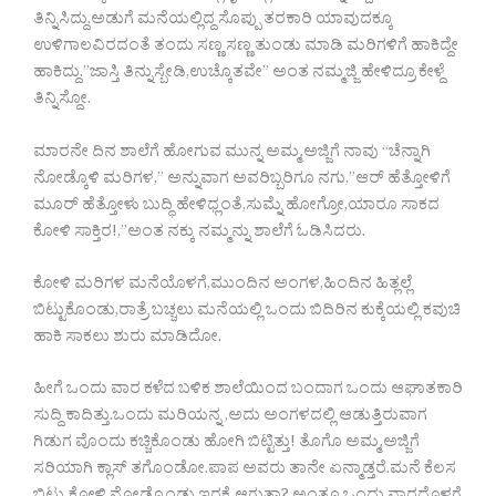
ತಿನ್ನಿಸಿದ್ದು.ಅಡುಗೆ ಮನೆಯಲ್ಲಿದ್ದ ಸೊಪ್ಪು ತರಕಾರಿ ಯಾವುದಕ್ಕೂ
ಉಳಿಗಾಲವಿರದಂತೆ ತಂದು ಸಣ್ಣ ಸಣ್ಣ ತುಂಡು ಮಾಡಿ ಮರಿಗಳಿಗೆ ಹಾಕಿದ್ದೇ
ಹಾಕಿದ್ದು.”ಜಾಸ್ತಿ ತಿನ್ನುಸ್ಬೇಡಿ,ಉಚ್ಕೊತವೇ” ಅಂತ ನಮ್ಮಜ್ಜಿ ಹೇಳಿದ್ರೂ ಕೇಳ್ದೆ
ತಿನ್ನಿಸ್ದೋ.
ಮಾರನೇ ದಿನ ಶಾಲೆಗೆ ಹೋಗುವ ಮುನ್ನ ಅಮ್ಮ,ಅಜ್ಜಿಗೆ ನಾವು “ಚೆನ್ನಾಗಿ
ನೋಡ್ಕೊಳಿ ಮರಿಗಳ,” ಅನ್ನುವಾಗ ಅವರಿಬ್ಬರಿಗೂ ನಗು,”ಆರ್ ಹೆತ್ತೋಳಿಗೆ
ಮೂರ್ ಹೆತ್ತೋಳು ಬುದ್ಧಿ ಹೇಳಿಧ್ಲಂತೆ,ಸುಮ್ನೆ ಹೋಗ್ರೋ,ಯಾರೂ ಸಾಕದ
ಕೋಳಿ ಸಾಕ್ತಿರ!,”ಅಂತ ನಕ್ಕು ನಮ್ಮನ್ನು ಶಾಲೆಗೆ ಓಡಿಸಿದರು.
ಕೋಳಿ ಮರಿಗಳ ಮನೆಯೊಳಗೆ,ಮುಂದಿನ ಅಂಗಳ,ಹಿಂದಿನ ಹಿತ್ಲಲ್ಲೆ
ಬಿಟ್ಟುಕೊಂಡು,ರಾತ್ರೆ ಬಚ್ಚಲು ಮನೆಯಲ್ಲಿ ಒಂದು ಬಿದಿರಿನ ಕುಕ್ಕೆಯಲ್ಲಿ ಕವುಚಿ
ಹಾಕಿ ಸಾಕಲು ಶುರು ಮಾಡಿದೋ.
ಹೀಗೆ ಒಂದು ವಾರ ಕಳೆದ ಬಳಿಕ ಶಾಲೆಯಿಂದ ಬಂದಾಗ ಒಂದು ಆಘಾತಕಾರಿ
ಸುದ್ದಿ ಕಾದಿತ್ತು.ಒಂದು ಮರಿಯನ್ನ ,ಅದು ಅಂಗಳದಲ್ಲಿ ಆಡುತ್ತಿರುವಾಗ
ಗಿಡುಗ ವೊಂದು ಕಚ್ಚಿಕೊಂಡು ಹೋಗಿ ಬಿಟ್ಟಿತ್ತು! ತೊಗೊ ಅಮ್ಮ,ಅಜ್ಜಿಗೆ
ಸರಿಯಾಗಿ ಕ್ಲಾಸ್ ತಗೊಂಡೋ.ಪಾಪ ಅವರು ತಾನೇ ಏನ್ಮಾಡ್ತರೆ.ಮನೆ ಕೆಲಸ