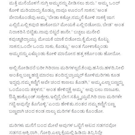
ಮತ್ತೆ ಮನೆಯೊಳಗೆ ನುಗ್ಗಿ ಅಮ್ಮನನ್ನು ಪೀಡಿಸಲು ಶುರು.” ಅಮ್ಮ ಒಂದ್
ಕೋಳಿ ಮರಿಯಾದ್ರು ಕೊಡ್ಸೂ, ನಾವೂ ಊರಂಗೆ ಸಾಕನ,”ಅಂತ
ಪೇರಾಕೊಂಡೆವು.ಅಮ್ಮ,”ಬೇಡಾ ಕಣ್ರೋ,ನಮ್ಮನೆ ಕೋಳಿ ಸಾಕಕ್ಕೆ ಜಾಗ
ಎಲ್ಲಿದೆ,ಎಲ್ಲಿ ಕವುಚಿ ಹಾಕೋದು? ಮೇಯಕೆ ಎಲ್ಲಿ ಬಿಡೋದು, ಬೇಡ” ಅಂತ
ನಿರಾಕರಿಸಿ ಬಿಟ್ಟಿತು.ನಾವು ಬಿಟ್ಟರೆ ತಾನೇ.” ಬಚ್ಚಲು ಮನೇಲಿ
ಕವುಚ್ಹಾಕಿದ್ರಾಯ್ತು. ಮೇಯಕೆ ಯಾಕೆ ಬಿಡೋದು,ಕೈ ಮೇವು ಕೊಟ್ಟು
ಸಾಕನ,ಒಂದೇ ಒಂದು ಸಾಕು, ಕೊಡ್ಸೂ,” ಅಂತ ಗೋಳಾಕ್ಕೊಂಡು
ಅಮ್ಮನನ್ನು ಎಳ್ಕೊಂಡು ಕೋಳಿ ಮಾರೋನ ಹತ್ರ ಕರ್ಕೊಂಡು ಹೋದೋ.
ಅಲ್ಲಿ ನೋಡಿದರೆ ಬರೀ ಗಿರಿರಾಜ ಮರಿಗಳಲ್ಲದೆ,ಕೆಂಪು,ಹಸಿರು,ಹಳದಿ,ನೀಲಿ
ಅಂತೆಲ್ಲ ಬಣ್ಣ ಹಚ್ಚಿ ಮಾರಲು ತಂದಿದ್ದ ಬ್ರಾಯ್ಲರ್ ಕೋಳಿಮರಿಗಳು ಕೂಡ
ಇದ್ದವು.ನಮ್ಮ ಕಣ್ಣಿಗೆ ಅವೇ ಚಂದ ಕಾಣಲು ತೊಡಗಿ,” ಅಮ್ಮ,ಎಲ್ಲಾ ಬಣ್ಣದ್ದು
ಒಂದೊಂದು ತಕ್ಕಳನ,” ಅಂತ ಹೇಳಿದ್ದಕ್ಕೆ ಅಮ್ಮ,” ಅವು ಬಲು ನಾಜೂಕು,
ಔಷ್ದಿ ಹಾಕ್ಕೊಂಡ್ ಸಾಕ್ಬೇಕು,ಇಲ್ದಿದ್ರೆ ಬೇಗ ಸತ್ತ್ಹೊಯ್ತವೆ.ಗಿರಿ ರಾಜ ಮರಿಗಳೇ
ಗಟ್ಟಿ ಅವುನ್ನೇ ತೊಗೊಳ್ಳಿ,”ಎಂದು ಹೇಳಿತು.ನಂತರ ನಮ್ಮ ಕಣ್ಣಿಗೆ ಬಣ್ಣ
ಬಣ್ಣವಾಗಿ ಚಂದ ಕಂಡ ನಾಲ್ಕು ಮರಿಗಳ ಕೊಂಡು ಕೊಂಡೋ.
ಮರಿಗಳು ಮನೆಗೆ ಬಂದ ಮೇಲೆ ಅವುಗಳ ಒಟ್ಟಿಗೆ ಆಟದ ಸಡಗರವೋ
ಸಡಗರ.ಅಕ್ಕಿ,ರಾಗಿ , ಗೋಧಿ,ಎಲ್ಲಾ ಕೈಯಲ್ಲಿ ಹಿಡಿದು ತಿನ್ನಿಸಿದ್ದೇ