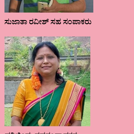
ಸುಜಾತಾ ರವೀಶ್ ಸಹ ಸಂಪಾಕರು