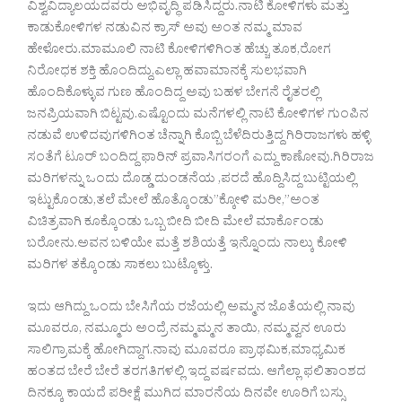
ವಿಶ್ವವಿದ್ಯಾಲಯದವರು ಅಭಿವೃದ್ಧಿ ಪಡಿಸಿದ್ದರು.ನಾಟಿ ಕೋಳಿಗಳು ಮತ್ತು
ಕಾಡುಕೋಳಿಗಳ ನಡುವಿನ ಕ್ರಾಸ್ ಅವು ಅಂತ ನಮ್ಮ ಮಾವ
ಹೇಳೋರು.ಮಾಮೂಲಿ ನಾಟಿ ಕೋಳಿಗಳಿಗಿಂತ ಹೆಚ್ಚು ತೂಕ,ರೋಗ
ನಿರೋಧಕ ಶಕ್ತಿ ಹೊಂದಿದ್ದು,ಎಲ್ಲಾ ಹವಾಮಾನಕ್ಕೆ ಸುಲಭವಾಗಿ
ಹೊಂದಿಕೊಳ್ಳುವ ಗುಣ ಹೊಂದಿದ್ದ ಅವು ಬಹಳ ಬೇಗನೆ ರೈತರಲ್ಲಿ
ಜನಪ್ರಿಯವಾಗಿ ಬಿಟ್ಟವು.ಎಷ್ಟೊಂದು ಮನೆಗಳಲ್ಲಿ ನಾಟಿ ಕೋಳಿಗಳ ಗುಂಪಿನ
ನಡುವೆ ಉಳಿದವುಗಳಿಗಿಂತ ಚೆನ್ನಾಗಿ ಕೊಬ್ಬಿ ಬೆಳೆದಿರುತ್ತಿದ್ದ ಗಿರಿರಾಜಗಳು ಹಳ್ಳಿ
ಸಂತೆಗೆ ಟೂರ್ ಬಂದಿದ್ದ ಫಾರಿನ್ ಪ್ರವಾಸಿಗರಂಗೆ ಎದ್ದು ಕಾಣೋವು.ಗಿರಿರಾಜ
ಮರಿಗಳನ್ನು ಒಂದು ದೊಡ್ಡ ದುಂಡನೆಯ ,ಪರದೆ ಹೊದ್ದಿಸಿದ್ದ ಬುಟ್ಟಿಯಲ್ಲಿ
ಇಟ್ಟುಕೊಂಡು,ತಲೆ ಮೇಲೆ ಹೊತ್ಕೊಂಡು”ಕ್ಕೋಳಿ ಮರೀ,”ಅಂತ
ವಿಚಿತ್ರವಾಗಿ ಕೂಕ್ಕೊಂಡು ಒಬ್ಬ ಬೀದಿ ಬೀದಿ ಮೇಲೆ ಮಾರ್ಕೊಂಡು
ಬರೋನು.ಅವನ ಬಳಿಯೇ ಮತ್ತೆ ಶಶಿಯತ್ತೆ ಇನ್ನೊಂದು ನಾಲ್ಕು ಕೋಳಿ
ಮರಿಗಳ ತಕ್ಕೊಂಡು ಸಾಕಲು ಬುಟ್ಕೊಳ್ತು.
ಇದು ಆಗಿದ್ದು ಒಂದು ಬೇಸಿಗೆಯ ರಜೆಯಲ್ಲಿ ಅಮ್ಮನ ಜೊತೆಯಲ್ಲಿ ನಾವು
ಮೂವರೂ, ನಮ್ಮೂರು ಅಂದ್ರೆ ನಮ್ಮಮ್ಮನ ತಾಯಿ, ನಮ್ಮವ್ವನ ಊರು
ಸಾಲಿಗ್ರಾಮಕ್ಕೆ ಹೋಗಿದ್ದಾಗ.ನಾವು ಮೂವರೂ ಪ್ರಾಥಮಿಕ,ಮಾಧ್ಯಮಿಕ
ಹಂತದ ಬೇರೆ ಬೇರೆ ತರಗತಿಗಳಲ್ಲಿ ಇದ್ದ ವರ್ಷವದು. ಆಗೆಲ್ಲಾ ಫಲಿತಾಂಶದ
ದಿನಕ್ಕೂ ಕಾಯದೆ ಪರೀಕ್ಷೆ ಮುಗಿದ ಮಾರನೆಯ ದಿನವೇ ಊರಿಗೆ ಬಸ್ಸು