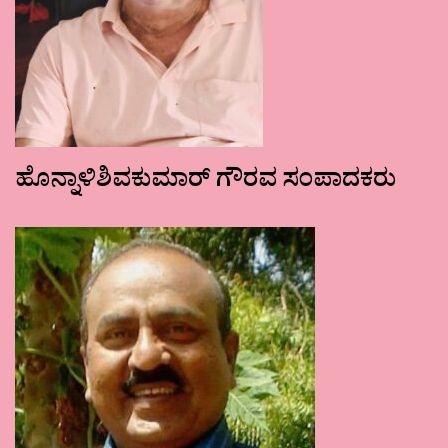
ಹೊನ್ನಾಳಿಶಿವಕುಮಾರ್ ಗೌರವ ಸಂಪಾದಕರು