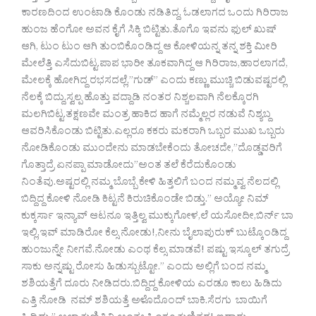
ಕಾರಣದಿಂದ ಉಂಟಾಡಿ ಕೊಂಡು ನಡಿತಿದ್ದ, ಓಡಲಾಗದ ಒಂದು ಗಿರಿರಾಜ
ಹುಂಜ ಹೆಂಗೋ ಅವನ ಕೈಗೆ ಸಿಕ್ಕಿ ಬಿಟ್ಟಿತು.ತೊಗೊ ಇವನು ಫುಲ್ ಖುಷ್
ಆಗಿ, ಟುಂ ಟುಂ ಆಗಿ ತುಂಬಿಕೊಂಡಿದ್ದ ಆ ಕೋಳಿಯನ್ನ ತನ್ನ ಶಕ್ತಿ ಮೀರಿ
ಮೇಲೆತ್ತಿ ಎಸೆದುಬಿಟ್ಟ.ಪಾಪ ಭಾರೀ ತೂಕವಾಗಿದ್ದ ಆ ಗಿರಿರಾಜ,ಹಾರಲಾಗದೆ,
ಮೇಲಕ್ಕೆ ಹೋಗಿದ್ದ ರಭಸದಲ್ಲೆ,”ಗುಡ್” ಎಂದು ಕಣ್ಣು ಮುಚ್ಚಿ ಬಿಡುವಷ್ಟರಲ್ಲಿ
ನೆಲಕ್ಕೆ ಬಿದ್ದು,ಸ್ವಲ್ಪ ಹೊತ್ತು ವದ್ದಾಡಿ ನಂತರ ನಿಶ್ಚಲವಾಗಿ ನೆಲಕ್ಕೊರಗಿ
ಮಲಗಿಬಿಟ್ಟ.ತಕ್ಷಣವೇ ಮಂತ್ರ ಹಾಕಿದ ಹಾಗೆ ನಮ್ಮೆಲ್ಲರ ನಡುವೆ ನಿಶ್ಯಬ್ದ
ಆವರಿಸಿಕೊಂಡು ಬಿಟ್ಟಿತು.ಎಲ್ಲರೂ ಕಕರು ಮಕರಾಗಿ ಒಬ್ಬರ ಮುಖ ಒಬ್ಬರು
ನೋಡಿಕೊಂಡು ಮುಂದೇನು ಮಾಡಬೇಕೆಂದು ತೋಚದೇ,”ದೊಡ್ಡವರಿಗೆ
ಗೊತ್ತಾದ್ರೆ ಏನಪ್ಪಾ ಮಾಡೋದು”ಅಂತ ತಲೆ ಕೆರೆದುಕೊಂಡು
ನಿಂತೆವು.ಅಷ್ಟರಲ್ಲಿ ನಮ್ಮ ಬೊಬ್ಬೆ ಕೇಳಿ ಹಿತ್ತಲಿಗೆ ಬಂದ ನಮ್ಮವ್ವ ನೆಲದಲ್ಲಿ
ಬಿದ್ದಿದ್ದ ಕೋಳಿ ನೋಡಿ ಕಿಟ್ಟನೆ ಕಿರುಚಿಕೊಂಡೇ ಬಿಡ್ತು.” ಅಯ್ಯೋ ನಿಮ್
ಕುಕ್ಕರ್ಸಾ ಇನ್ಯಾವ್ ಆಟನೂ ಇತ್ತಿಲ್ವ ಮುಕ್ಕುಗೋಳ,ಲೆ ಯಸೋದೀ,ಬಿರ್ನ್ ಬಾ
ಇಲ್ಲಿ,ಇವ್ ಮಾಡಿರೋ ಕೆಲ್ಸ ನೋಡು!,ನೀನು ಬೈಲಾಪುರುಕ್ ಬುಟ್ಕೊಂಡಿದ್ದ
ಹುಂಜುನ್ನೇ ನೀಗವೆ.ನೋಡು ಎಂಥ ಕೆಲ್ಸ ಮಾಡವೆ! ಪಷ್ಟು ಇಸ್ಕೂಲ್ ತಗುದ್ರೆ
ಸಾಕು ಅನ್ನಷ್ಟು ರೋಸು ಹಿಡುಸ್ಬುಟ್ಟೋ.” ಎಂದು ಅಲ್ಲಿಗೆ ಬಂದ ನಮ್ಮ
ಶಶಿಯತ್ತೆಗೆ ದೂರು ನೀಡಿದರು.ಬಿದ್ದಿದ್ದ ಕೋಳಿಯ ಎರಡೂ ಕಾಲು ಹಿಡಿದು
ಎತ್ತಿ ನೋಡಿ ನಮ್ ಶಶಿಯತ್ತೆ ಅಳೊದೊಂದ್ ಬಾಕಿ.ಸೆರಗು ಬಾಯಿಗೆ