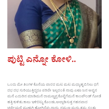
ಪುಟ್ಟಿ ಎನ್ನೋ ಕೋಳಿ..
ಒಂದು ಮೇ ತಿಂಗಳ ಕೊನೆಯ ವಾರದ ಮಟ ಮಟ ಮಧ್ಯಾಹ್ನ.ಬಿಸಿಲು ಧಗೆ
ದಭ ದಭ ಸುರಿಯುತ್ತಿದ್ದರೂ ಪರಿವೇ ಇಲ್ಲದಂತೆ ನಾವು ಏಳೂ ಜನ ಅವ್ವನ
ಮನೆ ಎದುರಿನ ಮಾಡಿಮನೆ ರಾಮಣ್ಣವ್ರ ಕೊಟ್ಟಿಗೆಮನೆ ಕಾಂಪೌಂಡ್ ಗೋಡೆ
ಹತ್ತಿ ಕುಳಿತು,ಕಾಲು ಇಳಿಬಿಟ್ಟು ಕೊಂಡು,ಅಲ್ಲಾಡಿಸುತ್ತ ಗಹನವಾದ
ಚರ್ಚೆಯಲ್ಲಿ ಮುಳುಗಿ ಹೋಗಿದ್ದೆವು.ನಾನು, ನಮ್ಮಣ್ಣ ಮನು,ತಮ್ಮ ಸಂತು