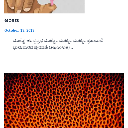
ಅಂಕಣ
October 19, 2019
ಮುಟ್ಟು! ಚಂದ್ರಪ್ರಭ ಮುಟ್ಟು .. ಮುಟ್ಟು.. ಮುಟ್ಟು.. ಪ್ರಜಾವಾಣಿ
ಭಾನುವಾರದ ಪುರವಣಿ (೨೩/೧೦/೧೯)…