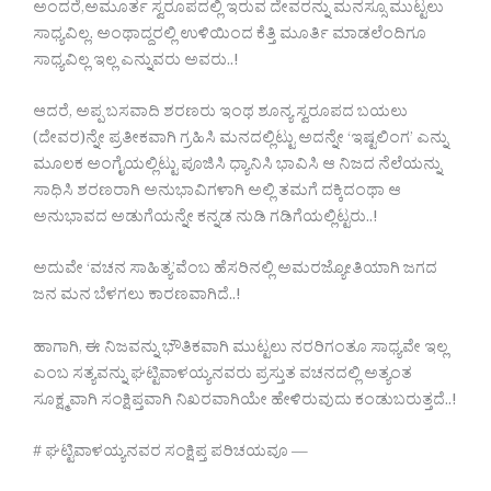
ಅಂದರೆ,ಅಮೂರ್ತ ಸ್ವರೂಪದಲ್ಲಿ ಇರುವ ದೇವರನ್ನು ಮನಸ್ಸೂ ಮುಟ್ಟಲು
ಸಾಧ್ಯವಿಲ್ಲ. ಅಂಥಾದ್ದರಲ್ಲಿ ಉಳಿಯಿಂದ ಕೆತ್ತಿ ಮೂರ್ತಿ ಮಾಡಲೆಂದಿಗೂ
ಸಾಧ್ಯವಿಲ್ಲ ಇಲ್ಲ ಎನ್ನುವರು ಅವರು..!
ಆದರೆ, ಅಪ್ಪ ಬಸವಾದಿ ಶರಣರು ಇಂಥ ಶೂನ್ಯ ಸ್ವರೂಪದ ಬಯಲು
(ದೇವರ)ನ್ನೇ ಪ್ರತೀಕವಾಗಿ ಗ್ರಹಿಸಿ ಮನದಲ್ಲಿಟ್ಟು ಅದನ್ನೇ ‘ಇಷ್ಟಲಿಂಗ’ ಎನ್ನು
ಮೂಲಕ ಅಂಗೈಯಲ್ಲಿಟ್ಟು ಪೂಜಿಸಿ ಧ್ಯಾನಿಸಿ ಭಾವಿಸಿ ಆ ನಿಜದ ನೆಲೆಯನ್ನು
ಸಾಧಿಸಿ ಶರಣರಾಗಿ ಅನುಭಾವಿಗಳಾಗಿ ಅಲ್ಲಿ ತಮಗೆ ದಕ್ಕಿದಂಥಾ ಆ
ಅನುಭಾವದ ಅಡುಗೆಯನ್ನೇ ಕನ್ನಡ ನುಡಿ ಗಡಿಗೆಯಲ್ಲಿಟ್ಟರು..!
ಅದುವೇ ‘ವಚನ ಸಾಹಿತ್ಯ’ವೆಂಬ ಹೆಸರಿನಲ್ಲಿ ಅಮರಜ್ಯೋತಿಯಾಗಿ ಜಗದ
ಜನ ಮನ ಬೆಳಗಲು ಕಾರಣವಾಗಿದೆ..!
ಹಾಗಾಗಿ, ಈ ನಿಜವನ್ನು ಭೌತಿಕವಾಗಿ ಮುಟ್ಟಲು ನರರಿಗಂತೂ ಸಾಧ್ಯವೇ ಇಲ್ಲ
ಎಂಬ ಸತ್ಯವನ್ನು ಘಟ್ಟಿವಾಳಯ್ಯನವರು ಪ್ರಸ್ತುತ ವಚನದಲ್ಲಿ ಅತ್ಯಂತ
ಸೂಕ್ಷ್ಮವಾಗಿ ಸಂಕ್ಷಿಪ್ತವಾಗಿ ನಿಖರವಾಗಿಯೇ ಹೇಳಿರುವುದು ಕಂಡುಬರುತ್ತದೆ..!
# ಘಟ್ಟಿವಾಳಯ್ಯನವರ ಸಂಕ್ಷಿಪ್ತ ಪರಿಚಯವೂ —