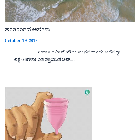
ಅಂತರಂಗದ ಅಲೆಗಳು
October 19, 2019
ಸುಜಾತ ರವೀಶ್ ಹೌದು. ಮನವೆಂಬುದು ಅದೆಷ್ಪೋ
ಲಕ್ಷ GBಗಳಾಗಿಂತ ಶಕ್ತಿಯುತ ಚಿಪ್.…