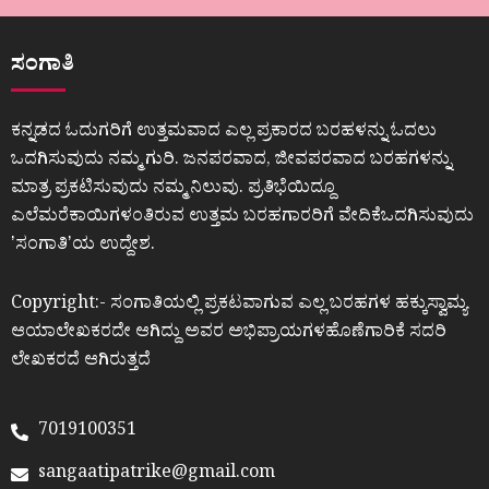
ಸಂಗಾತಿ
ಕನ್ನಡದ ಓದುಗರಿಗೆ ಉತ್ತಮವಾದ ಎಲ್ಲ ಪ್ರಕಾರದ ಬರಹಳನ್ನು ಓದಲು
ಒದಗಿಸುವುದು ನಮ್ಮ ಗುರಿ. ಜನಪರವಾದ, ಜೀವಪರವಾದ ಬರಹಗಳನ್ನು
ಮಾತ್ರ ಪ್ರಕಟಿಸುವುದು ನಮ್ಮ ನಿಲುವು. ಪ್ರತಿಭೆಯಿದ್ದೂ
ಎಲೆಮರೆಕಾಯಿಗಳಂತಿರುವ ಉತ್ತಮ ಬರಹಗಾರರಿಗೆ ವೇದಿಕೆಒದಗಿಸುವುದು
ʼಸಂಗಾತಿʼಯ ಉದ್ದೇಶ.
Copyright:- ಸಂಗಾತಿಯಲ್ಲಿ ಪ್ರಕಟವಾಗುವ ಎಲ್ಲ ಬರಹಗಳ ಹಕ್ಕುಸ್ವಾಮ್ಯ
ಆಯಾಲೇಖಕರದೇ ಆಗಿದ್ದು ಅವರ ಅಭಿಪ್ರಾಯಗಳಹೊಣೆಗಾರಿಕೆ ಸದರಿ
ಲೇಖಕರದೆ ಆಗಿರುತ್ತದೆ
7019100351
sangaatipatrike@gmail.com