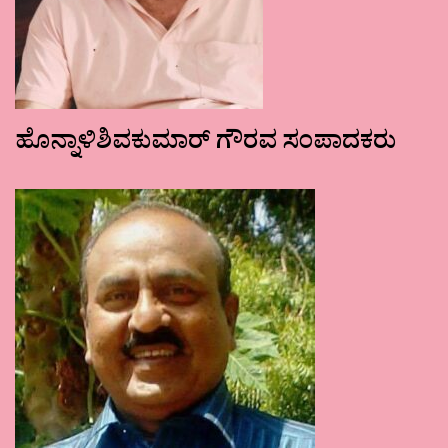
ಹೊನ್ನಾಳಿಶಿವಕುಮಾರ್ ಗೌರವ ಸಂಪಾದಕರು