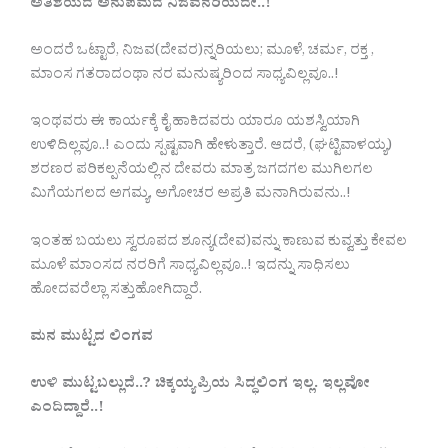
ಅತಿಶಯದ
ಅನುಪಮದ
ನಿಜವನರಿಯದೇ
..!
ಅಂದರೆ ಒಟ್ಟಾರೆ, ನಿಜವ(ದೇವರ)ನ್ನರಿಯಲು; ಮೂಳೆ, ಚರ್ಮ, ರಕ್ತ ,
ಮಾಂಸ ಗತರಾದಂಥಾ ನರ ಮನುಷ್ಯರಿಂದ ಸಾಧ್ಯವಿಲ್ಲವೂ..!
ಇಂಥವರು ಈ ಕಾರ್ಯಕ್ಕೆ ಕೈ ಹಾಕಿದವರು ಯಾರೂ ಯಶಸ್ವಿಯಾಗಿ
ಉಳಿದಿಲ್ಲವೂ..! ಎಂದು ಸ್ಪಷ್ಟವಾಗಿ ಹೇಳುತ್ತಾರೆ. ಆದರೆ, (ಘಟ್ಟಿವಾಳಯ್ಯ)
ಶರಣರ ಪರಿಕಲ್ಪನೆಯಲ್ಲಿನ ದೇವರು ಮಾತ್ರ ಜಗದಗಲ ಮುಗಿಲಗಲ
ಮಿಗೆಯಗಲದ ಅಗಮ್ಯ, ಅಗೋಚರ ಅಪ್ರತಿ ಮನಾಗಿರುವನು..!
ಇಂತಹ ಬಯಲು ಸ್ವರೂಪದ ಶೂನ್ಯ(ದೇವ)ವನ್ನು ಕಾಣುವ ಕುವ್ವತ್ತು ಕೇವಲ
ಮೂಳೆ ಮಾಂಸದ ನರರಿಗೆ ಸಾಧ್ಯವಿಲ್ಲವೂ..! ಇದನ್ನು ಸಾಧಿಸಲು
ಹೋದವರೆಲ್ಲಾ ಸತ್ತುಹೋಗಿದ್ದಾರೆ.
ಮನ
ಮುಟ್ಟದ
ಲಿಂಗವ
ಉಳಿ
ಮುಟ್ಟಬಲ್ಲುದೆ
..?
ಚಿಕ್ಕಯ್ಯಪ್ರಿಯ
ಸಿದ್ಧಲಿಂಗ
ಇಲ್ಲ
.
ಇಲ್ಲವೋ
ಎಂದಿದ್ದಾರೆ
..!