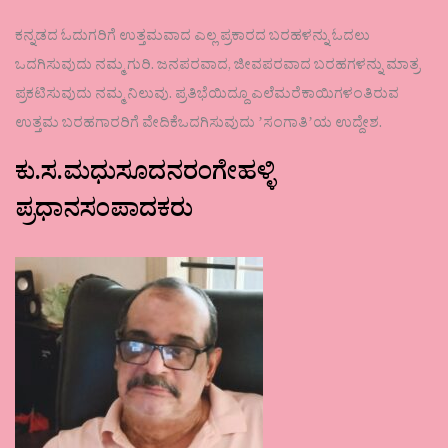
ಕನ್ನಡದ ಓದುಗರಿಗೆ ಉತ್ತಮವಾದ ಎಲ್ಲ ಪ್ರಕಾರದ ಬರಹಳನ್ನು ಓದಲು
ಒದಗಿಸುವುದು ನಮ್ಮ ಗುರಿ. ಜನಪರವಾದ, ಜೀವಪರವಾದ ಬರಹಗಳನ್ನು ಮಾತ್ರ
ಪ್ರಕಟಿಸುವುದು ನಮ್ಮ ನಿಲುವು. ಪ್ರತಿಭೆಯಿದ್ದೂ ಎಲೆಮರೆಕಾಯಿಗಳಂತಿರುವ
ಉತ್ತಮ ಬರಹಗಾರರಿಗೆ ವೇದಿಕೆಒದಗಿಸುವುದು ʼಸಂಗಾತಿʼಯ ಉದ್ದೇಶ.
ಕು.ಸ.ಮಧುಸೂದನರಂಗೇಹಳ್ಳಿ
ಪ್ರಧಾನಸಂಪಾದಕರು