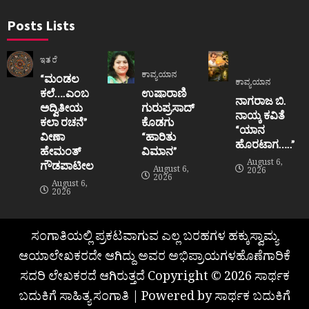
Posts Lists
ಇತರೆ
ಕಾವ್ಯಯಾನ
“ಮಂಡಲ
ಕಾವ್ಯಯಾನ
ಕಲೆ….ಎಂಬ
ಉಷಾರಾಣಿ
ನಾಗರಾಜ ಬಿ.
ಅದ್ವಿತೀಯ
ಗುರುಪ್ರಸಾದ್
ನಾಯ್ಕ ಕವಿತೆ
ಕಲಾ ರಚನೆ”‌
ಕೊಡಗು
“ಯಾನ
ವೀಣಾ
“ಹಾರಿತು
ಹೊರಟಾಗ…..”
ಹೇಮಂತ್‌
ವಿಮಾನ”
August 6,
ಗೌಡಪಾಟೀಲ
August 6,
2026
2026
August 6,
2026
ಸಂಗಾತಿಯಲ್ಲಿ ಪ್ರಕಟವಾಗುವ ಎಲ್ಲ ಬರಹಗಳ ಹಕ್ಕುಸ್ವಾಮ್ಯ
ಆಯಾಲೇಖಕರದೇ ಆಗಿದ್ದು ಅವರ ಅಭಿಪ್ರಾಯಗಳಹೊಣೆಗಾರಿಕೆ
ಸದರಿ ಲೇಖಕರದೆ ಆಗಿರುತ್ತದೆ Copyright © 2026 ಸಾರ್ಥಕ
ಬದುಕಿಗೆ ಸಾಹಿತ್ಯ ಸಂಗಾತಿ | Powered by ಸಾರ್ಥಕ ಬದುಕಿಗೆ