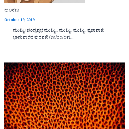
ಅಂಕಣ
October 19, 2019
ಮುಟ್ಟು! ಚಂದ್ರಪ್ರಭ ಮುಟ್ಟು .. ಮುಟ್ಟು.. ಮುಟ್ಟು.. ಪ್ರಜಾವಾಣಿ
ಭಾನುವಾರದ ಪುರವಣಿ (೨೩/೧೦/೧೯)…