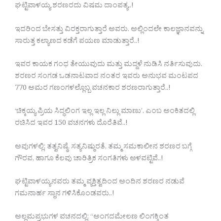
ಘಟ್ಟಿವಾಳಯ್ಯ ಶರಣರದು ವಿಷಮ ದಾಂಪತ್ಯ..!
ಇದರಿಂದ ಬೇಸತ್ತು ವಿರಕ್ತರಾಗುತ್ತಾರೆ ಅವರು. ಅಲ್ಲಿಂದಲೇ ಕಾಲಜ್ಞಾನವನ್ನು
ಸಾರುತ್ತ ಕಲ್ಯಾಣದ ಕಡೆಗೆ ಪಯಣ ಮಾಡುತ್ತಾರೆ..!
ಇವರ ಕಾಯಕ ಗಂಧ ತೇಯುವುದು ಮತ್ತು ಮದ್ದಳೆ ನುಡಿಸಿ ನರ್ತಿಸುವುದು.
ಶರಣರ ಸಂಗಡ ಒಡನಾಟವಾದ ನಂತರ ಇವರು ಅನುಭವ ಮಂಟಪದ
770 ಅಮರ ಗಣಂಗಳಲ್ಲೊಬ್ಬ ವಚನಕಾರ ಶರಣರಾಗುತ್ತಾರೆ..!
‘ಚಿಕ್ಕಯ್ಯ ಪ್ರಿಯ ಸಿದ್ಧಲಿಂಗ ಇಲ್ಲ ಇಲ್ಲ ನಿಲ್ಲು ಮಾಣು’. ಎಂಬ ಅಂಕಿತದಲ್ಲಿ
ರಚಿಸಿದ ಇವರ 150 ವಚನಗಳು ದೊರೆತಿವೆ..!
ಅವುಗಳಲ್ಲಿ; ತತ್ವನಿಷ್ಠೆ, ಸತ್ಯನಿಷ್ಠುರತೆ, ತಮ್ಮ ಸಮಕಾಲೀನ ಶರಣರ ಬಗ್ಗೆ
ಗೌರವ, ಹಾಗೂ ಕೆಲವು ಚಾರಿತ್ರಿಕ ಸಂಗತಿಗಳು ಅಳವಟ್ಟಿವೆ..!
ಘಟ್ಟಿವಾಳಯ್ಯನವರು ತಮ್ಮ ವ್ಯಕ್ತಿತ್ವದಿಂದ ಅಂದಿನ ಶರಣರ ನಡುವೆ
ಗಮನಾರ್ಹ ಸ್ಥಾನ ಗಳಿಸಿಕೊಂಡವರು..!
ಅಲ್ಲಮಪ್ರಭುಗಳ ವಚನದಲ್ಲಿ; “ಅಂಗದಮೇಲಣ ಲಿಂಗಕ್ಕಿಂತ