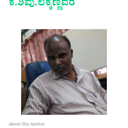
ಕೆ.ಶಿವು.ಲಕ್ಕಣ್ಣವರ
About The Author