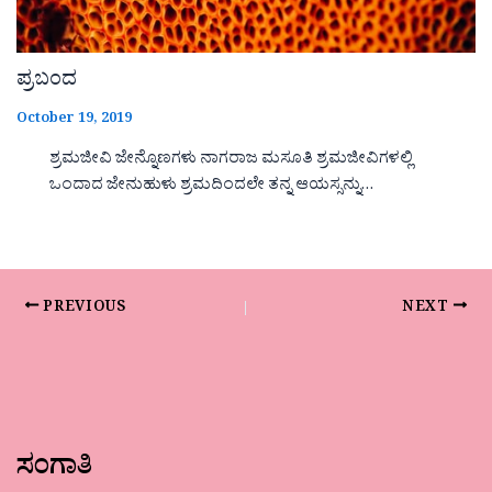
ಪ್ರಬಂದ
October 19, 2019
ಶ್ರಮಜೀವಿ ಜೇನ್ನೊಣಗಳು ನಾಗರಾಜ ಮಸೂತಿ ಶ್ರಮಜೀವಿಗಳಲ್ಲಿ
ಒಂದಾದ ಜೇನುಹುಳು ಶ್ರಮದಿಂದಲೇ ತನ್ನ ಆಯಸ್ಸನ್ನು…
PREVIOUS
NEXT
ಸಂಗಾತಿ