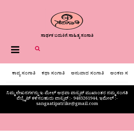
ಸಾರ್ಥಕ ಬದುಕಿಗೆ ಸಾಹಿತ್ಯ ಸಂಗಾತಿ
Menu
ಕಾವ್ಯ ಸಂಗಾತಿ
ಕಥಾ ಸಂಗಾತಿ
ಅನುವಾದ ಸಂಗಾತಿ
ಅಂಕಣ ಸಂಗಾ
ನಿಮ್ಮ ಲೇಖನಗಳನ್ನು ಇ-ಮೇಲ್ ಅಥವಾ ವಾಟ್ಸಪ್ ಮುಖಾಂತರ ನಮ್ಮ ಸಂಗತಿ
ವೆಬ್ಸೈಟ್ ಕಳಿಸಬಹುದು ವಾಟ್ಸಪ್‌ :- 9483261944, ಇಮೇಲ್ :-
sangaatipatrike@gmail.com