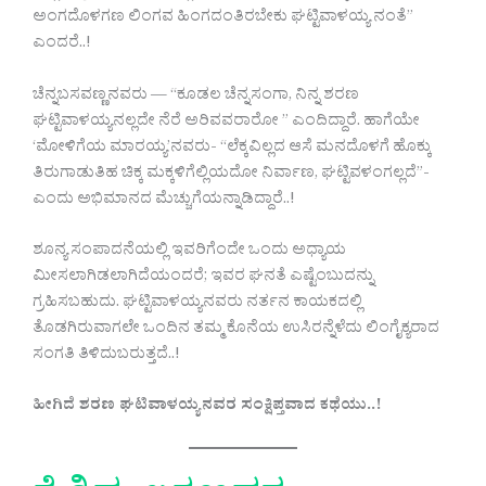
ಅಂಗದೊಳಗಣ ಲಿಂಗವ ಹಿಂಗದಂತಿರಬೇಕು ಘಟ್ಟಿವಾಳಯ್ಯ ನಂತೆ”
ಎಂದರೆ..!
ಚೆನ್ನಬಸವಣ್ಣನವರು — “ಕೂಡಲ ಚೆನ್ನಸಂಗಾ, ನಿನ್ನ ಶರಣ
ಘಟ್ಟಿವಾಳಯ್ಯನಲ್ಲದೇ ನೆರೆ ಅರಿವವರಾರೋ ” ಎಂದಿದ್ದಾರೆ. ಹಾಗೆಯೇ
‘ಮೋಳಿಗೆಯ ಮಾರಯ್ಯ’ನವರು- “ಲೆಕ್ಕವಿಲ್ಲದ ಆಸೆ ಮನದೊಳಗೆ ಹೊಕ್ಕು
ತಿರುಗಾಡುತಿಹ ಚಿಕ್ಕ ಮಕ್ಕಳಿಗೆಲ್ಲಿಯದೋ ನಿರ್ವಾಣ, ಘಟ್ಟಿವಳಂಗಲ್ಲದೆ”-
ಎಂದು ಅಭಿಮಾನದ ಮೆಚ್ಚುಗೆಯನ್ನಾಡಿದ್ದಾರೆ..!
ಶೂನ್ಯ ಸಂಪಾದನೆಯಲ್ಲಿ ಇವರಿಗೆಂದೇ ಒಂದು ಅಧ್ಯಾಯ
ಮೀಸಲಾಗಿಡಲಾಗಿದೆಯಂದರೆ; ಇವರ ಘನತೆ ಎಷ್ಟೆಂಬುದನ್ನು
ಗ್ರಹಿಸಬಹುದು. ಘಟ್ಟಿವಾಳಯ್ಯನವರು ನರ್ತನ ಕಾಯಕದಲ್ಲಿ
ತೊಡಗಿರುವಾಗಲೇ ಒಂದಿನ ತಮ್ಮ ಕೊನೆಯ ಉಸಿರನ್ನೆಳೆದು ಲಿಂಗೈಕ್ಯರಾದ
ಸಂಗತಿ ತಿಳಿದುಬರುತ್ತದೆ..!
ಹೀಗಿದೆ ಶರಣ ಘಟಿವಾಳಯ್ಯನವರ ಸಂಕ್ಷಿಪ್ತವಾದ ಕಥೆಯು..!