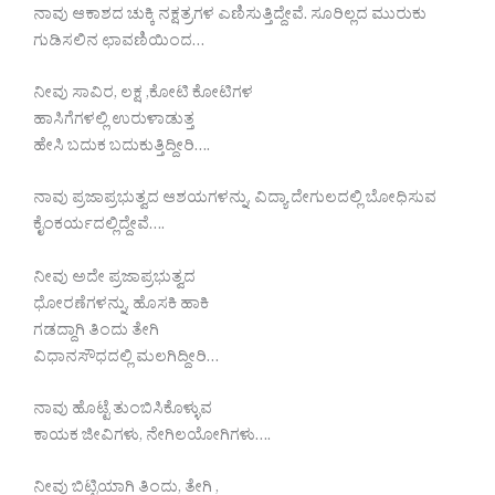
ನಾವು ಆಕಾಶದ ಚುಕ್ಕಿ ನಕ್ಷತ್ರಗಳ ಎಣಿಸುತ್ತಿದ್ದೇವೆ. ಸೂರಿಲ್ಲದ ಮುರುಕು
ಗುಡಿಸಲಿನ ಛಾವಣಿಯಿಂದ…
ನೀವು ಸಾವಿರ, ಲಕ್ಷ ,ಕೋಟಿ ಕೋಟಿಗಳ
ಹಾಸಿಗೆಗಳಲ್ಲಿ ಉರುಳಾಡುತ್ತ
ಹೇಸಿ ಬದುಕ ಬದುಕುತ್ತಿದ್ದೀರಿ….
ನಾವು ಪ್ರಜಾಪ್ರಭುತ್ವದ ಆಶಯಗಳನ್ನು, ವಿದ್ಯಾ ದೇಗುಲದಲ್ಲಿ ಬೋಧಿಸುವ
ಕೈಂಕರ್ಯದಲ್ಲಿದ್ದೇವೆ….
ನೀವು ಅದೇ ಪ್ರಜಾಪ್ರಭುತ್ವದ
ಧೋರಣೆಗಳನ್ನು, ಹೊಸಕಿ ಹಾಕಿ
ಗಡದ್ದಾಗಿ ತಿಂದು ತೇಗಿ
ವಿಧಾನಸೌಧದಲ್ಲಿ ಮಲಗಿದ್ದೀರಿ…
ನಾವು ಹೊಟ್ಟೆ ತುಂಬಿಸಿಕೊಳ್ಳುವ
ಕಾಯಕ ಜೀವಿಗಳು, ನೇಗಿಲಯೋಗಿಗಳು….
ನೀವು ಬಿಟ್ಟಿಯಾಗಿ ತಿಂದು, ತೇಗಿ ,