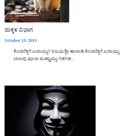
ಮಕ್ಕಳ ವಿಭಾಗ
October 19, 2019
ಕೆಂಚಬೆಕ್ಕಿಗೆ ಏನಾಯ್ತು? ವಿಜಯಶ್ರೀ ಹಾಲಾಡಿ ಕೆಂಚಬೆಕ್ಕಿಗೆ ಏನಾಯ್ತು
ಬಾಲವು ಪೂರಾ ಮಣ್ಣಾಯ್ತು ಗಡಗಡ…