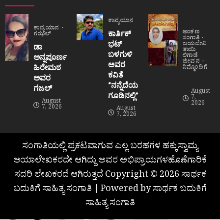
ಕಾವ್ಯಯಾನ
ಕಾವ್ಯಯಾನ
ಅಂಕಣ
ಕಾರ್ತಿಕ್
ಗಝಲ್
ಸಂಗಾತಿ
ಭಟ್
ಜಯದೇವಿ
ಡಾ
ತಾಯಿ
ಬಳಗುಳಿ
ಲಿಗಾಡೆ
ಅನ್ನಪೂರ್ಣ
ಜೀವನ
ಅವರ
ಹಿರೇಮಠ
ನಿಮ್ಮೊಂದಿಗೆ
ಕವಿತೆ
ಅವರ
“ನನ್ನೆದೆಯ
ಗಜಲ್
August
ಗೂಡಿನಲ್ಲಿ”
7,
August
2026
7, 2026
August
7, 2026
ಸಂಗಾತಿಯಲ್ಲಿ ಪ್ರಕಟವಾಗುವ ಎಲ್ಲ ಬರಹಗಳ ಹಕ್ಕುಸ್ವಾಮ್ಯ
ಆಯಾಲೇಖಕರದೇ ಆಗಿದ್ದು ಅವರ ಅಭಿಪ್ರಾಯಗಳಹೊಣೆಗಾರಿಕೆ
ಸದರಿ ಲೇಖಕರದೆ ಆಗಿರುತ್ತದೆ Copyright © 2026 ಸಾರ್ಥಕ
ಬದುಕಿಗೆ ಸಾಹಿತ್ಯ ಸಂಗಾತಿ | Powered by ಸಾರ್ಥಕ ಬದುಕಿಗೆ
ಸಾಹಿತ್ಯ ಸಂಗಾತಿ