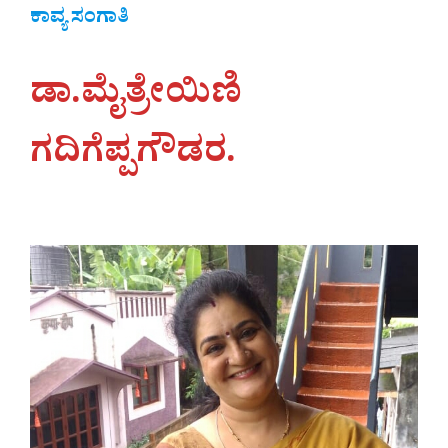
ಕಾವ್ಯ ಸಂಗಾತಿ
ಡಾ.ಮೈತ್ರೇಯಿಣಿ
ಗದಿಗೆಪ್ಪಗೌಡರ.