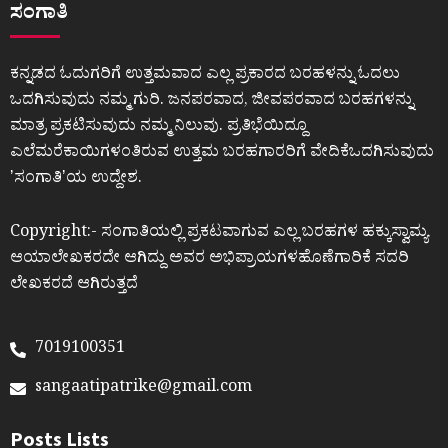
ಸಂಗಾತಿ
ಕನ್ನಡದ ಓದುಗರಿಗೆ ಉತ್ತಮವಾದ ಎಲ್ಲ ಪ್ರಕಾರದ ಬರಹಳನ್ನು ಓದಲು
ಒದಗಿಸುವುದು ನಮ್ಮ ಗುರಿ. ಜನಪರವಾದ, ಜೀವಪರವಾದ ಬರಹಗಳನ್ನು
ಮಾತ್ರ ಪ್ರಕಟಿಸುವುದು ನಮ್ಮ ನಿಲುವು. ಪ್ರತಿಭೆಯಿದ್ದೂ
ಎಲೆಮರೆಕಾಯಿಗಳಂತಿರುವ ಉತ್ತಮ ಬರಹಗಾರರಿಗೆ ವೇದಿಕೆಒದಗಿಸುವುದು
ʼಸಂಗಾತಿʼಯ ಉದ್ದೇಶ.
Copyright:- ಸಂಗಾತಿಯಲ್ಲಿ ಪ್ರಕಟವಾಗುವ ಎಲ್ಲ ಬರಹಗಳ ಹಕ್ಕುಸ್ವಾಮ್ಯ
ಆಯಾಲೇಖಕರದೇ ಆಗಿದ್ದು ಅವರ ಅಭಿಪ್ರಾಯಗಳಹೊಣೆಗಾರಿಕೆ ಸದರಿ
ಲೇಖಕರದೆ ಆಗಿರುತ್ತದೆ
7019100351
sangaatipatrike@gmail.com
Posts Lists