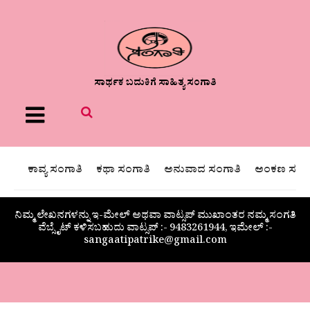
ಸಾರ್ಥಕ ಬದುಕಿಗೆ ಸಾಹಿತ್ಯ ಸಂಗಾತಿ
Menu
ಕಾವ್ಯ ಸಂಗಾತಿ
ಕಥಾ ಸಂಗಾತಿ
ಅನುವಾದ ಸಂಗಾತಿ
ಅಂಕಣ ಸಂಗಾ
ನಿಮ್ಮ ಲೇಖನಗಳನ್ನು ಇ-ಮೇಲ್ ಅಥವಾ ವಾಟ್ಸಪ್ ಮುಖಾಂತರ ನಮ್ಮ ಸಂಗತಿ
ವೆಬ್ಸೈಟ್ ಕಳಿಸಬಹುದು ವಾಟ್ಸಪ್‌ :- 9483261944, ಇಮೇಲ್ :-
sangaatipatrike@gmail.com