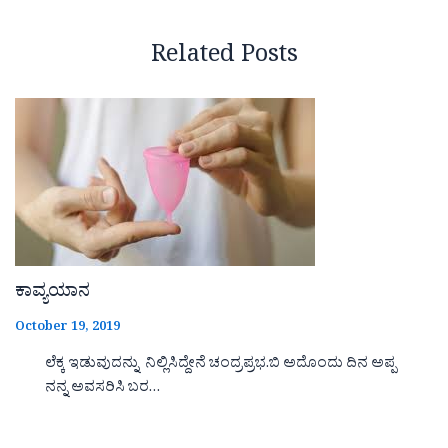
Related Posts
ಕಾವ್ಯಯಾನ
October 19, 2019
ಲೆಕ್ಕ ಇಡುವುದನ್ನು ನಿಲ್ಲಿಸಿದ್ದೇನೆ ಚಂದ್ರಪ್ರಭ.ಬಿ ಅದೊಂದು ದಿನ ಅಪ್ಪ
ನನ್ನ ಅವಸರಿಸಿ ಬರ…