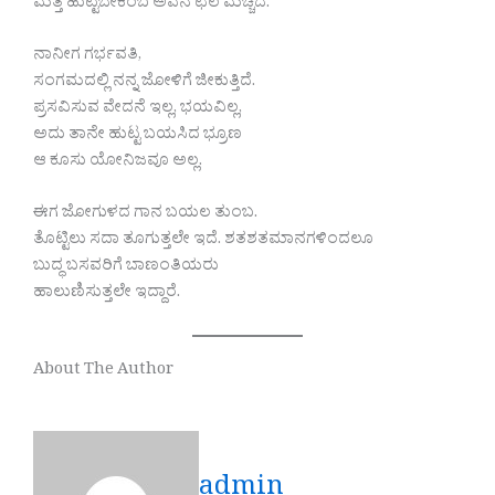
ಮತ್ತೆ ಹುಟ್ಟಬೇಕೆಂಬ ಅವನ ಛಲ ಮೆಚ್ಚಿದೆ.
ನಾನೀಗ ಗರ್ಭವತಿ,
ಸಂಗಮದಲ್ಲಿ ನನ್ನ ಜೋಳಿಗೆ ಜೀಕುತ್ತಿದೆ.
ಪ್ರಸವಿಸುವ ವೇದನೆ ಇಲ್ಲ, ಭಯವಿಲ್ಲ,
ಅದು ತಾನೇ ಹುಟ್ಟ ಬಯಸಿದ ಭ್ರೂಣ
ಆ ಕೂಸು ಯೋನಿಜವೂ ಅಲ್ಲ.
ಈಗ ಜೋಗುಳದ ಗಾನ ಬಯಲ ತುಂಬ.
ತೊಟ್ಟಿಲು ಸದಾ ತೂಗುತ್ತಲೇ ಇದೆ. ಶತಶತಮಾನಗಳಿಂದಲೂ
ಬುದ್ಧ ಬಸವರಿಗೆ ಬಾಣಂತಿಯರು
ಹಾಲುಣಿಸುತ್ತಲೇ ಇದ್ದಾರೆ.
About The Author
admin