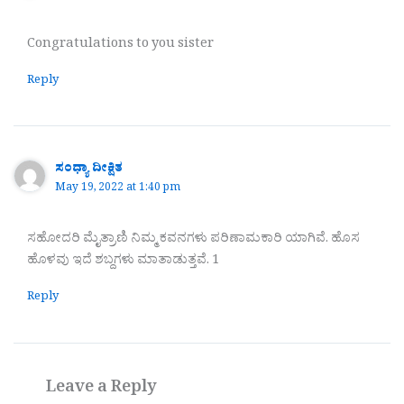
Congratulations to you sister
Reply
ಸಂಧ್ಯಾ ದೀಕ್ಷಿತ
May 19, 2022 at 1:40 pm
ಸಹೋದರಿ ಮೈತ್ರಾಣಿ ನಿಮ್ಮ ಕವನಗಳು ಪರಿಣಾಮಕಾರಿ ಯಾಗಿವೆ. ಹೊಸ
ಹೊಳವು ಇದೆ ಶಬ್ದಗಳು ಮಾತಾಡುತ್ತವೆ. 1
Reply
Leave a Reply