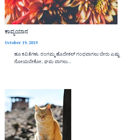
ಕಾವ್ಯಯಾನ
October 19, 2019
ಹೂ ಕವಿತೆಗಳು. ರಂಗಮ್ಮ ಹೊದೇಕಲ್ ಗಂಧವಾಗಲು ಬೇರು ಎಷ್ಟು
ನೋಯಬೇಕೋ.. ಘಮ ವಾಗಲು…