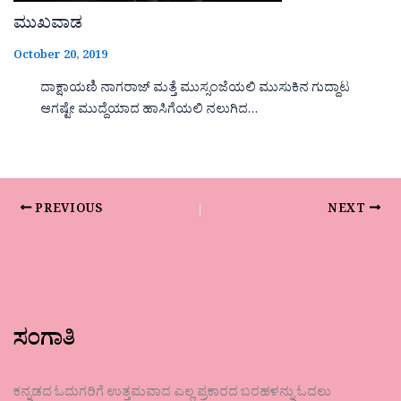
ಮುಖವಾಡ
October 20, 2019
ದಾಕ್ಷಾಯಣಿ ನಾಗರಾಜ್ ಮತ್ತೆ ಮುಸ್ಸಂಜೆಯಲಿ ಮುಸುಕಿನ ಗುದ್ದಾಟ
ಆಗಷ್ಟೇ ಮುದ್ದೆಯಾದ ಹಾಸಿಗೆಯಲಿ ನಲುಗಿದ…
PREVIOUS
NEXT
ಸಂಗಾತಿ
ಕನ್ನಡದ ಓದುಗರಿಗೆ ಉತ್ತಮವಾದ ಎಲ್ಲ ಪ್ರಕಾರದ ಬರಹಳನ್ನು ಓದಲು