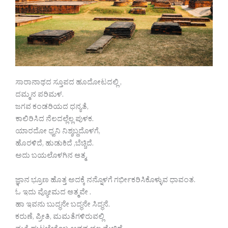
ಸಾರಾನಾಥದ ಸ್ತೂಪದ ಹೂದೋಟದಲ್ಲಿ ,
ದಮ್ಮನ ಪರಿಮಳ.
ಜಗವ ಕಂಡರಿಯದ ಧನ್ಯತೆ,
ಕಾಲಿರಿಸಿದ ನೆಲದಲ್ಲೆಲ್ಲ ಪುಳಕ.
ಯಾರದೋ ಧ್ವನಿ ನಿಶ್ಶಬ್ದದೊಳಗೆ,
ಹೊರಳಿದೆ, ಹುಡುಕಿದೆ ,ಬೆಚ್ಚಿದೆ.
ಅದು ಬಯಲೊಳಗಿನ ಆತ್ಮ.
ಜ್ಞಾನ ಭ್ರೂಣ ಹೊತ್ತ ಅದಕ್ಕೆ ನನ್ನೊಳಗೆ ಗರ್ಭೀಕರಿಸಿಕೊಳ್ಳುವ ಧಾವಂತ.
ಓ ಇದು ವ್ಯೋಮದ ಆತ್ಮವೇ .
ಹಾ ಇವನು ಬುದ್ಧನೇ ಬದ್ಧನೇ ಸಿದ್ಧನೆ.
ಕರುಣೆ, ಪ್ರೀತಿ, ಮಮತೆಗಳಿರುವಲ್ಲಿ