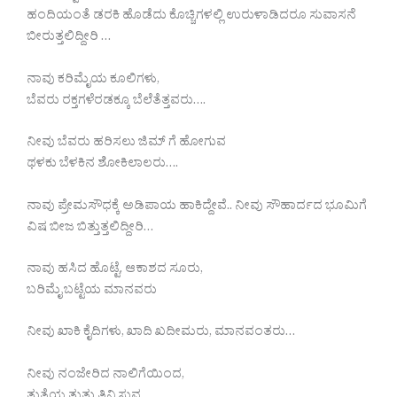
ಹಂದಿಯಂತೆ ಡರಕಿ ಹೊಡೆದು ಕೊಚ್ಚಿಗಳಲ್ಲಿ ಉರುಳಾಡಿದರೂ ಸುವಾಸನೆ
ಬೀರುತ್ತಲಿದ್ದೀರಿ …
ನಾವು ಕರಿಮೈಯ ಕೂಲಿಗಳು,
ಬೆವರು ರಕ್ತಗಳೆರಡಕ್ಕೂ ಬೆಲೆತೆತ್ತವರು….
ನೀವು ಬೆವರು ಹರಿಸಲು ಜಿಮ್ ಗೆ ಹೋಗುವ
ಥಳಕು ಬೆಳಕಿನ ಶೋಕಿಲಾಲರು….
ನಾವು ಪ್ರೇಮಸೌಧಕ್ಕೆ ಅಡಿಪಾಯ ಹಾಕಿದ್ದೇವೆ.. ನೀವು ಸೌಹಾರ್ದದ ಭೂಮಿಗೆ
ವಿಷ ಬೀಜ ಬಿತ್ತುತ್ತಲಿದ್ದೀರಿ…
ನಾವು ಹಸಿದ ಹೊಟ್ಟೆ, ಆಕಾಶದ ಸೂರು,
ಬರಿಮೈ ಬಟ್ಟೆಯ ಮಾನವರು
ನೀವು ಖಾಕಿ ಕೈದಿಗಳು, ಖಾದಿ ಖದೀಮರು, ಮಾನವಂತರು…
ನೀವು ನಂಜೇರಿದ ನಾಲಿಗೆಯಿಂದ,