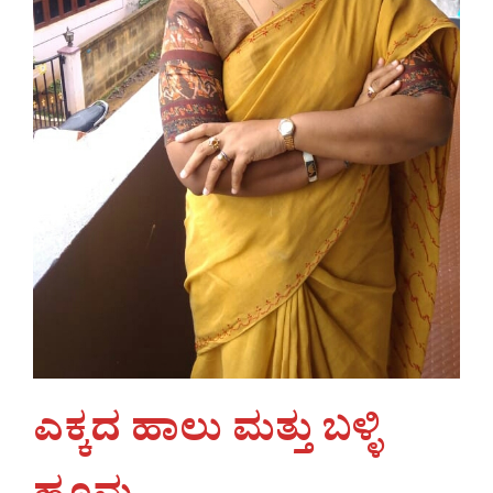
ಎಕ್ಕದ ಹಾಲು ಮತ್ತು ಬಳ್ಳಿ