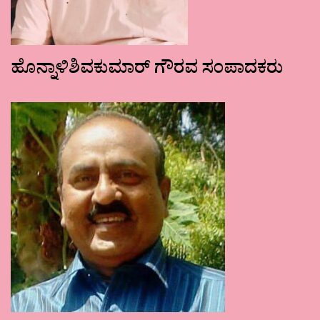
ಹೊನ್ನಾಳಿಶಿವಕುಮಾರ್ ಗೌರವ ಸಂಪಾದಕರು