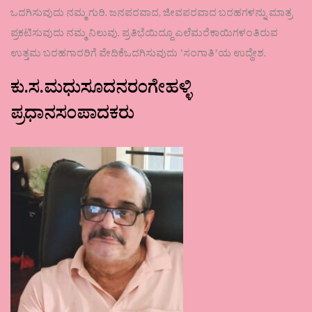
ಒದಗಿಸುವುದು ನಮ್ಮ ಗುರಿ. ಜನಪರವಾದ, ಜೀವಪರವಾದ ಬರಹಗಳನ್ನು ಮಾತ್ರ
ಪ್ರಕಟಿಸುವುದು ನಮ್ಮ ನಿಲುವು. ಪ್ರತಿಭೆಯಿದ್ದೂ ಎಲೆಮರೆಕಾಯಿಗಳಂತಿರುವ
ಉತ್ತಮ ಬರಹಗಾರರಿಗೆ ವೇದಿಕೆಒದಗಿಸುವುದು ʼಸಂಗಾತಿʼಯ ಉದ್ದೇಶ.
ಕು.ಸ.ಮಧುಸೂದನರಂಗೇಹಳ್ಳಿ
ಪ್ರಧಾನಸಂಪಾದಕರು