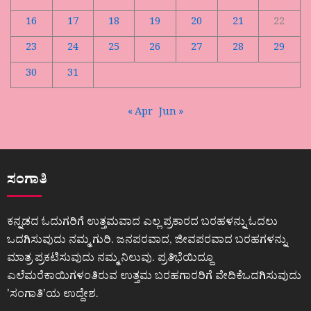
16
17
18
19
20
21
22
23
24
25
26
27
28
29
30
31
« Apr
Jun »
ಸಂಗಾತಿ
ಕನ್ನಡದ ಓದುಗರಿಗೆ ಉತ್ತಮವಾದ ಎಲ್ಲ ಪ್ರಕಾರದ ಬರಹಳನ್ನು ಓದಲು
ಒದಗಿಸುವುದು ನಮ್ಮ ಗುರಿ. ಜನಪರವಾದ, ಜೀವಪರವಾದ ಬರಹಗಳನ್ನು
ಮಾತ್ರ ಪ್ರಕಟಿಸುವುದು ನಮ್ಮ ನಿಲುವು. ಪ್ರತಿಭೆಯಿದ್ದೂ
ಎಲೆಮರೆಕಾಯಿಗಳಂತಿರುವ ಉತ್ತಮ ಬರಹಗಾರರಿಗೆ ವೇದಿಕೆಒದಗಿಸುವುದು
ʼಸಂಗಾತಿʼಯ ಉದ್ದೇಶ.