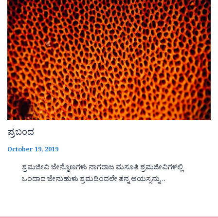
ಪ್ರಬಂದ
October 19, 2019
ಶ್ರಮಜೀವಿ ಜೇನ್ನೊಣಗಳು ನಾಗರಾಜ ಮಸೂತಿ ಶ್ರಮಜೀವಿಗಳಲ್ಲಿ
ಒಂದಾದ ಜೇನುಹುಳು ಶ್ರಮದಿಂದಲೇ ತನ್ನ ಆಯಸ್ಸನ್ನು…