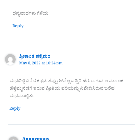
ಧನ್ಯವಾದಗಳು ಗೆಳೆಯ
Reply
ಶ್ರೀಕಾಂತ ಪತ್ರೆಮರ
May 8, 2022 at 10:24 pm
ಮನಬಿಚ್ಚಿ ಬರೆದ ಕಥನ. ತಪ್ಪುಗಳನೆಲ್ಲ ಒಪ್ಪಿಸಿ ಹಗುರಾಗುವ ಆ ಮೂಲಕ
ಹೆತ್ತಮ್ಮನೆಡೆಗೆ ಇರುವ ಪ್ರೀತಿಯ ಪರಿಯನ್ನು ನಿವೇದಿಸಿರುವ ಬರೆಹ
ಮನಮುಟ್ಟಿತು.
Reply
Anonymous