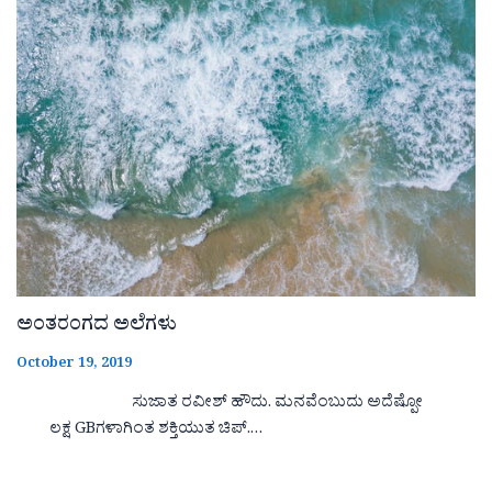
ಅಂತರಂಗದ ಅಲೆಗಳು
October 19, 2019
ಸುಜಾತ ರವೀಶ್ ಹೌದು. ಮನವೆಂಬುದು ಅದೆಷ್ಪೋ
ಲಕ್ಷ GBಗಳಾಗಿಂತ ಶಕ್ತಿಯುತ ಚಿಪ್.…