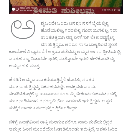
ಅ
ಪ್ಪ ಒಂದೇ ಒಂದು ದಿನವೂ ನನಗೆ ಬೈಯಲ್ಲಿಲ್ಲ,
ಹೊಡೆಯಲಿಲ್ಲ, ಗದರಲಿಲ್ಲ, ಗೂರಾಯಿಸಲಿಲ್ಲ. ಸದಾ
ಶಾಂತಚಿತ್ತರಾಗಿ ನನ್ನ ಏಳಿಗೆಗಾಗಿ ಬೇಕಾದದ್ದನ್ನೆಲ್ಲಾ
ಮಾಡುತ್ತಿದ್ದರು. ಆದರೂ ನಾನು ಬಾಲ್ಯದಿಂದ ಸ್ವಂತ
ಕಾಲಮೇಲೆ ನಿಲ್ಲುವವರೆಗೆ ಆಶ್ರಯ ಪಡೆದದ್ದು ಅಮ್ಮನ ಅಗಾಧ ಪ್ರೀತಿಯಲ್ಲಿ.
ಎಂತಹ ಸಣ್ಣ ವಿಚಾರವೇ ಇರಲಿ, ಮತ್ತೊಂದೇ ಇರಲಿ ಹೇಳಿಕೊಂಡಿದ್ದು
ಅಮ್ಮನ ಬಳಿ ಮಾತ್ರ.
ಹೆಸರಿಗೆ ಅಮ್ಮ ಎಂದು ಕರೆಯುತ್ತಿದ್ದೆನೆ ಹೊರತು, ನಂತರ
ಮಾತನಾಡುತ್ತಿದ್ದದ್ದು ಏಕವಚನದಲ್ಲೇ. ಅದಕ್ಕವಳು ಎಂದೂ
ಬೇಸರಿಸಿಕೊಳ್ಳಲಿಲ್ಲ. ಯಾವಾಗಾದರೂ ಒಮ್ಮೆ ಬೇಕೆಂದು ಬಹುವಚನದಲ್ಲಿ
ಮಾತನಾಡಿಸಿದಾಗ, ತನಗಲ್ಲವೇನೋ ಎಂಬಂತೆ ಇರುತ್ತಿದ್ದಳು. ಅಷ್ಟರ
ಮಟ್ಟಿಗೆ ಅವಳು ಏಕವಚನಕ್ಕೆ ಒಗ್ಗಿಕೊಂಡಿದ್ದಳು.
ಬೆಳಿಗ್ಗೆ ಎದ್ದಾಗಿನಿಂದ ರಾತ್ರಿ ಮಲಗುವವರೆಗೂ, ನಾನು ಮನೆಯಲ್ಲಿದ್ದರೆ
ಅಮ್ಮನ ಹಿಂದೆ ಮುಂದೆಯೇ ಓಡಾಡಿಕೊಂಡು ಇರುತ್ತಿದ್ದೆ. ಅವಳು ಓದಿದ