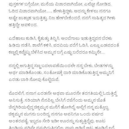
ಪುಸ್ತಕಗಳ ಬಗ್ಗೆಯೋ, ಮನೆಯ ವಿಚಾರವಾಗಿಯೋ, ಎಲ್ಲೋ ನೋಡಿದ,
ಓದಿದ ವಿಚಾರವಾಗಿಯೋ..‌‌‌‌‌…. ಹೇಳುತ್ತಿದ್ದಳು. ಅದನ್ನು ಕೇಳಲು ನನಗೂ
ಅಷ್ಟೇ ಉತ್ಸಾಹ ಇರುತ್ತಿತ್ತು. ನಿಜ ಹೇಳಬೇಕೆಂದರೆ, ನನಗೆ ಸಾಹಿತ್ಯದ ಗೀಳು
ಹತ್ತಿದ್ದೇ ಅವಳಿಂದ.
ಎದೆಹಾಲು ಕುಡಿಸಿ, ಕೈತುತ್ತು ತಿನ್ನಿಸಿ, ಅಂಬೆಗಾಲು ಇಡುತ್ತಿದ್ದವನ ಬೆರಳು
ಹಿಡಿದು ನಡೆಸಿ, ಶಾಲೆಗೆ ಕಳಿಸಿ, ಪದವಿಯ ವರೆಗೆ ಓದಿಸಿ, ಎಲ್ಲೂ ಎಡವದಂತೆ
ಕಣ್ಣಲ್ಲಿ ಕಣ್ಣಿಟ್ಟು ಬೆಳೆಸಿದ ಅಮ್ಮನ ಬಗ್ಗೆ ಎಷ್ಟು ಬರೆದರೂ ಕಮ್ಮಿನೇ…
ನನ್ನಲ್ಲಿ ಆಗುತ್ತಿದ್ದ ಸಣ್ಣ ಬದಲಾವಣೆಯಿಂದಲೇ ನನ್ನ ಬೇಕು, ಬೇಡಗಳನ್ನು
ಅರ್ಥ ಮಾಡಿಕೊಂಡು, ಸಂತೋಷಕ್ಕೆ ದಾರಿ ಮಾಡಿಕೊಡುತ್ತಿದ್ದ ಅಮ್ಮನಿಗೆ
ಎರಡು ಬಾರಿ ನೋವು ಕೊಟ್ಟಿರುವೆ.
ಮೊದಲಿಗೆ, ನನಾಗ ಎರಡನೇ ಅಥವಾ ಮೂರನೇ ತರಗತಿಯಲ್ಲಿ ಓದುತ್ತಿದ್ದೆ
ಅನಿಸುತ್ತೆ, ಸರಿಯಾಗಿ ನೆನಪಿಲ್ಲ. ಬೇಸಿಗೆ ರಜೆಗೆಂದು ಅಮ್ಮನ ಜೊತೆ
ಚೆನ್ನಗಿರಿಯಲ್ಲಿದ್ದ ಚಿಕ್ಕಮ್ಮನ ಮನೆಗೆ ಹೋಗಿದ್ದೆ. ಅಲ್ಲಿಗೆ ನನ್ನ ಮತ್ತೊಬ್ಬ
ಚಿಕ್ಕಮ್ಮನ ಮಗನು ಬಂದಿದ್ದ. ನನಗೂ ಅವನಿಗೂ ಒಂದು ವರ್ಷದ
ಅಂತರವಷ್ಟೆ. ಇಬ್ಬರೂ ಸೇರಿ ಇಡೀ ಊರನ್ನು ಸುತ್ತುತ್ತಿದ್ದೆವು. ಊಟ
ತಿಂಡಿಯ ಪರಿವೇ ನಮಗಿರುತ್ತಿರಲಿಲ್ಲ. ನಾವು ಆಡಿದ್ದೆ ಆಟ, ಹೂಡಿದ್ದೆ ಲಗ್ಗೆ.