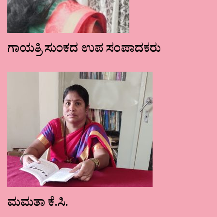
ಗಾಯತ್ರಿ ಸುಂಕದ ಉಪ ಸಂಪಾದಕರು
ಮಮತಾ ಕೆ.ಸಿ.