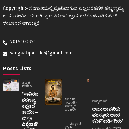
Copyright:- ಸಂಗಾತಿಯಲ್ಲಿ ಪ್ರಕಟವಾಗುವ ಎಲ್ಲ ಬರಹಗಳ ಹಕ್ಕುಸ್ವಾಮ್ಯ
ಆಯಾಲೇಖಕರದೇ ಆಗಿದ್ದು ಅವರ ಅಭಿಪ್ರಾಯಗಳಹೊಣೆಗಾರಿಕೆ ಸದರಿ
ಲೇಖಕರದೆ ಆಗಿರುತ್ತದೆ
7019100351
sangaatipatrike@gmail.com
Posts Lists
ಪುಸ್ತಕ
ಸಂಗಾತಿ
“ಸಾವಿರದ
ಶರಣವ್ವ
ಅಂಕಣ
ಕಾವ್ಯಯಾನ
ಸಂಗಾತಿ
ಕನ್ನಡದ
ಸಾವಿಲ್ಲದ
ಅಮು ಭಾವಜೀವಿ
ಶರಣರು
ತಾಯೇ —
ಮುಸ್ಟೂರು ಅವರ
ಪುಸ್ತಕ
ಕವಿತೆ”ಕಾಡಿಸದಿರು”
ವಿಶ್ಲೇಷಣೆ”
August
6,