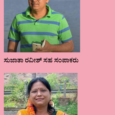
ಸುಜಾತಾ ರವೀಶ್ ಸಹ ಸಂಪಾಕರು