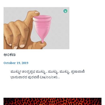
ಅಂಕಣ
October 19, 2019
ಮುಟ್ಟು! ಚಂದ್ರಪ್ರಭ ಮುಟ್ಟು .. ಮುಟ್ಟು.. ಮುಟ್ಟು.. ಪ್ರಜಾವಾಣಿ
ಭಾನುವಾರದ ಪುರವಣಿ (೨೩/೧೦/೧೯)…