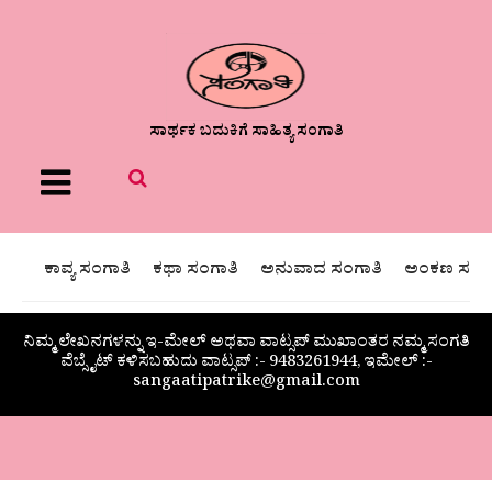
ಸಾರ್ಥಕ ಬದುಕಿಗೆ ಸಾಹಿತ್ಯ ಸಂಗಾತಿ
Menu
ಕಾವ್ಯ ಸಂಗಾತಿ
ಕಥಾ ಸಂಗಾತಿ
ಅನುವಾದ ಸಂಗಾತಿ
ಅಂಕಣ ಸಂಗಾ
ನಿಮ್ಮ ಲೇಖನಗಳನ್ನು ಇ-ಮೇಲ್ ಅಥವಾ ವಾಟ್ಸಪ್ ಮುಖಾಂತರ ನಮ್ಮ ಸಂಗತಿ
ವೆಬ್ಸೈಟ್ ಕಳಿಸಬಹುದು ವಾಟ್ಸಪ್‌ :- 9483261944, ಇಮೇಲ್ :-
sangaatipatrike@gmail.com