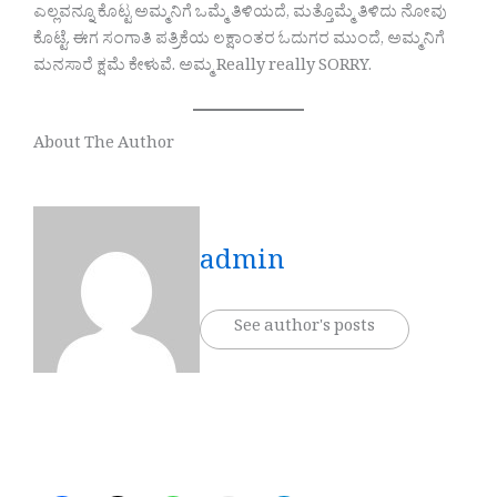
ಎಲ್ಲವನ್ನೂ ಕೊಟ್ಟ ಅಮ್ಮನಿಗೆ ಒಮ್ಮೆ ತಿಳಿಯದೆ, ಮತ್ತೊಮ್ಮೆ ತಿಳಿದು ನೋವು
ಕೊಟ್ಟೆ. ಈಗ ಸಂಗಾತಿ ಪತ್ರಿಕೆಯ ಲಕ್ಷಾಂತರ ಓದುಗರ ಮುಂದೆ, ಅಮ್ಮನಿಗೆ
ಮನಸಾರೆ ಕ್ಷಮೆ ಕೇಳುವೆ. ಅಮ್ಮ Really really SORRY.
About The Author
admin
See author's posts