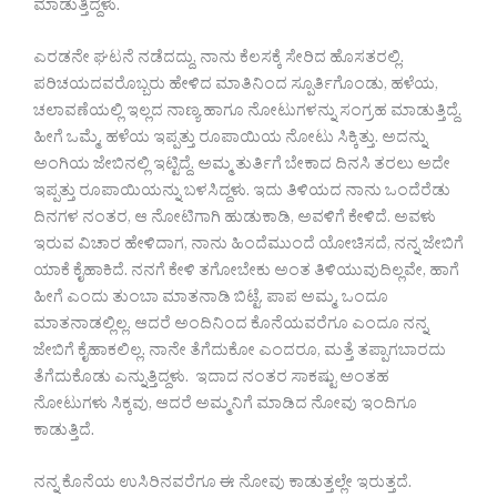
ಮಾಡುತ್ತಿದ್ದಳು.
ಎರಡನೇ ಘಟನೆ ನಡೆದದ್ದು, ನಾನು ಕೆಲಸಕ್ಕೆ ಸೇರಿದ ಹೊಸತರಲ್ಲಿ.
ಪರಿಚಯದವರೊಬ್ಬರು ಹೇಳಿದ ಮಾತಿನಿಂದ ಸ್ಪೂರ್ತಿಗೊಂಡು, ಹಳೆಯ,
ಚಲಾವಣೆಯಲ್ಲಿ ಇಲ್ಲದ ನಾಣ್ಯ ಹಾಗೂ ನೋಟುಗಳನ್ನು ಸಂಗ್ರಹ ಮಾಡುತ್ತಿದ್ದೆ.
ಹೀಗೆ ಒಮ್ಮೆ, ಹಳೆಯ ಇಪ್ಪತ್ತು ರೂಪಾಯಿಯ ನೋಟು ಸಿಕ್ಕಿತ್ತು. ಅದನ್ನು
ಅಂಗಿಯ ಜೇಬಿನಲ್ಲಿ ಇಟ್ಟಿದ್ದೆ. ಅಮ್ಮ ತುರ್ತಿಗೆ ಬೇಕಾದ ದಿನಸಿ ತರಲು ಅದೇ
ಇಪ್ಪತ್ತು ರೂಪಾಯಿಯನ್ನು ಬಳಸಿದ್ದಳು. ಇದು ತಿಳಿಯದ ನಾನು ಒಂದೆರೆಡು
ದಿನಗಳ ನಂತರ, ಆ ನೋಟಿಗಾಗಿ ಹುಡುಕಾಡಿ, ಅವಳಿಗೆ ಕೇಳಿದೆ. ಅವಳು
ಇರುವ ವಿಚಾರ ಹೇಳಿದಾಗ, ನಾನು ಹಿಂದೆಮುಂದೆ ಯೋಚಿಸದೆ, ನನ್ನ ಜೇಬಿಗೆ
ಯಾಕೆ ಕೈಹಾಕಿದೆ. ನನಗೆ ಕೇಳಿ ತಗೋಬೇಕು ಅಂತ ತಿಳಿಯುವುದಿಲ್ಲವೇ, ಹಾಗೆ
ಹೀಗೆ ಎಂದು ತುಂಬಾ ಮಾತನಾಡಿ ಬಿಟ್ಟೆ. ಪಾಪ ಅಮ್ಮ, ಒಂದೂ
ಮಾತನಾಡಲ್ಲಿಲ್ಲ. ಆದರೆ ಅಂದಿನಿಂದ ಕೊನೆಯವರೆಗೂ ಎಂದೂ ನನ್ನ
ಜೇಬಿಗೆ ಕೈಹಾಕಲಿಲ್ಲ. ನಾನೇ ತೆಗೆದುಕೋ ಎಂದರೂ, ಮತ್ತೆ ತಪ್ಪಾಗಬಾರದು
ತೆಗೆದುಕೊಡು ಎನ್ನುತ್ತಿದ್ದಳು. ಇದಾದ ನಂತರ ಸಾಕಷ್ಟು ಅಂತಹ
ನೋಟುಗಳು ಸಿಕ್ಕವು, ಆದರೆ ಅಮ್ಮನಿಗೆ ಮಾಡಿದ ನೋವು ಇಂದಿಗೂ
ಕಾಡುತ್ತಿದೆ.
ನನ್ನ ಕೊನೆಯ ಉಸಿರಿನವರೆಗೂ ಈ ನೋವು ಕಾಡುತ್ತಲ್ಲೇ ಇರುತ್ತದೆ.