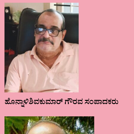
ಹೊನ್ನಾಳಿಶಿವಕುಮಾರ್ ಗೌರವ ಸಂಪಾದಕರು