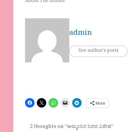
About The Author
admin
See author's posts
More
2 thoughts on “ಅಮ್ಮಂದಿರ ದಿನದ ವಿಶೇಷ”