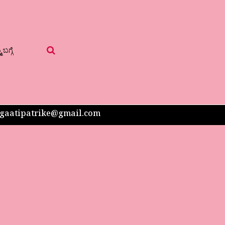
 ಬಗ್ಗೆ
 sangaatipatrike@gmail.com