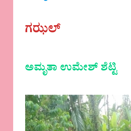
ಗಝಲ್
ಅಮೃತಾ ಉಮೇಶ್ ಶೆಟ್ಟಿ