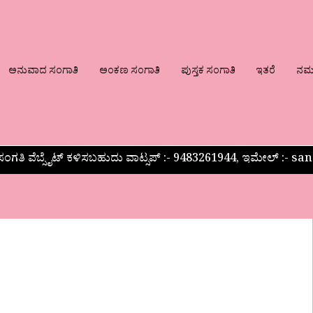
ಅನುವಾದ ಸಂಗಾತಿ
ಅಂಕಣ ಸಂಗಾತಿ
ಪುಸ್ತಕ ಸಂಗಾತಿ
ಇತರೆ
ನಮ್ಮ
ಂಗತಿ ವೆಬ್ಸೈಟ್ ಕಳಿಸಬಹುದು ವಾಟ್ಸಪ್‌ :- 9483261944, ಇಮೇಲ್ :-