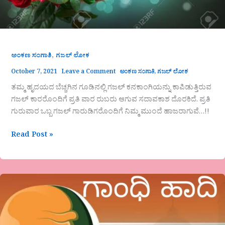
,
ಅಂಕಣ ಸಂಗಾತಿ
ಗಜಲ್ ಲೋಕ
October 7, 2021
Leave a Comment
ಅಂಕಣ ಸಂಗಾತಿ
,
ಗಜಲ್ ಲೋಕ
ತಮ್ಮ ಹೃದಯದ ಬೆಚ್ಚಗಿನ ಗೂಡಿನಲ್ಲಿ ಗಜಲ್ ಕನಕಾಂಗಿಯನ್ನು ಕಾಪಿಡುತ್ತಿರುವ
ಗಜಲ್ ಕಾರರೊಂದಿಗೆ ಪ್ರತಿ ವಾರ ರುಬರು ಆಗುವ ಸದಾವಕಾಶ ದೊರಕಿದೆ. ಪ್ರತಿ
ಗುರುವಾರ ಒಬ್ಬ ಗಜಲ್ ಗಾರುಡಿಗರೊಂದಿಗೆ ನಿಮ್ಮ ಮುಂದೆ ಹಾಜರಾಗುವೆ…!!
Read Post »