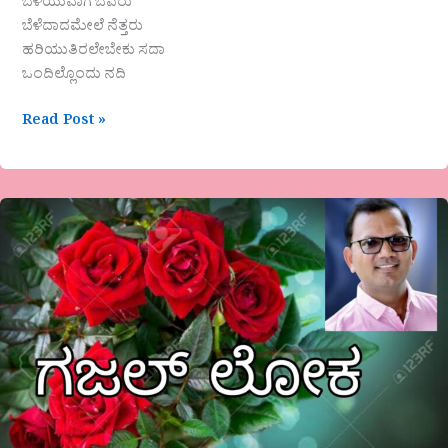
ಬೆಳೆಯುವಾಗ ಬೆವರು
ಬೆಳೆದಾದಮೇಲೆ ನೆತ್ತರು
ಹರಿಯುತಿರಲೇಬೇಕು ಸದಾ
ಒಂದಿಲ್ಲೊಂದು ನದಿ
Read Post »