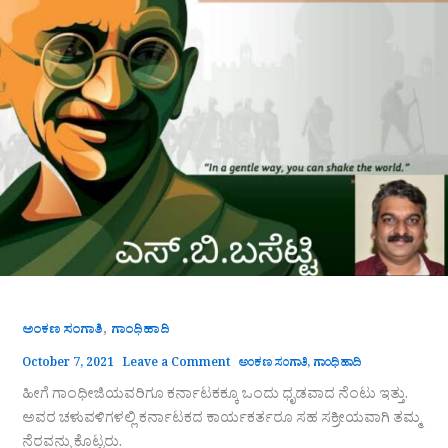
,
ಅಂಕಣ ಸಂಗಾತಿ
ಗಾಂಧಿಹಾದಿ
October 7, 2021
Leave a Comment
ಅಂಕಣ ಸಂಗಾತಿ
,
ಗಾಂಧಿಹಾದಿ
ಹೀಗೆ ಗಾಂಧೀಜಿಯವರಿಗೂ ಕರ್ನಾಟಕಕ್ಕೂ ಒಂದು ಧೃಡವಾದ ನೆಂಟು ಇತ್ತು.
ಅವರ ಚಳುವಳಿಗಳಲ್ಲಿ ಕರ್ನಾಟಕದ ಕಾರ್ಯಕರ್ತರೂ ಸಹ ಸಕ್ರೀಯವಾಗಿ ತಮ್ಮ
ನೆರವನ್ನು ಕೊಟ್ಟರು.