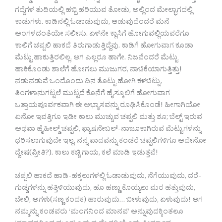
ಗದ್ದೆಗಳ ತುದಿಯಲ್ಲಿ ಹಬ್ಬಿ ಹರಿಯುವ ತೋಡು, ಅಲ್ಲಿಂದ ಮೇಲ್ಭಾಗದಲ್ಲಿ
ಕಾಡುಗಳು. ಕಾಡಿನಲ್ಲಿ ಓಡಾಡುವುದು, ಆಡುವುದೆಂದರೆ ಮನೆ
ಅಂಗಳದಂತೆಯೇ ಸಲೀಸು. ಏಳನೇ ಕ್ಲಾಸಿಗೆ ಹೋಗುವಲ್ಲಿಯವರೆಗೂ
ಕಾಲಿಗೆ ಚಪ್ಪಲಿ ಹಾಕದೆ ತಿರುಗಾಡುತ್ತಿದ್ದೆವು. ಕಾಡಿಗೆ ಹೋಗುವಾಗ ಕೂಡಾ
ಮೆಟ್ಟು ಹಾಕುತ್ತಿರಲಿಲ್ಲ. ಆಗ ಎಲ್ಲರೂ ಹಾಗೇ. ನಿಜವೆಂದರೆ ಮೆಟ್ಟು
ಹಾಕಿಕೊಂಡು ಶಾಲೆಗೆ ಹೋಗಲು ಮುಜುಗರ, ನಾಚಿಕೆಯಾಗುತ್ತಿತ್ತು!
ನಡುನಡುವೆ ಒಂದೊಂದು ದಿನ ತೊಟ್ಟು ಹೋಗಿ ಕಳಚಿಟ್ಟು,
ತಿಂಗಳಾನುಗಟ್ಟಲೆ ಮುಟ್ಟದೆ ಕೊನೆಗೆ ಹೈಸ್ಕೂಲಿಗೆ ಹೋಗುವಾಗ
ಒತ್ತಾಯಪೂರ್ವಕವಾಗಿ ಈ ಅಭ್ಯಾಸವನ್ನು ರೂಢಿಸಿಕೊಂಡೆ! ಹೀಗಾಗಿಯೋ
ಏನೋ ಇವತ್ತಿಗೂ ಇಡೀ ಕಾಲು ಮುಚ್ಚುವ ಚಪ್ಪಲಿ ಮತ್ತು ಶೂ; ಬೆಲ್ಟ್ ಇರುವ
ಅಥವಾ ಹೈಹೀಲ್ಡ್ ಚಪ್ಪಲಿ, ಫ್ಯಾಷನೇಬಲ್-ನಾಜೂಕಾಗಿರುವ ಮೆಟ್ಟುಗಳನ್ನು
ಧರಿಸಲಾಗುವುದೇ ಇಲ್ಲ. ನನ್ನ ಪಾದವನ್ನು ಕಂಡರೆ ಚಪ್ಪಲಿಗಳಿಗೂ ಅದೇನೋ
ದ್ವೇಷ(ಪ್ರೀತಿ?). ಕಾಲು ಕಚ್ಚಿ ಗಾಯ, ಕಲೆ ಮಾಡಿ ಇಡುತ್ತವೆ!
ಚಪ್ಪಲಿ ಹಾಕದೆ ಹಾಡಿ-ಹಕ್ಕಲುಗಳಲ್ಲಿ ಓಡಾಡುವುದು, ನೆಗೆಯುವುದು, ದರೆ-
ಗುಡ್ಡಗಳನ್ನು ಹತ್ತಿಳಿಯುವುದು, ಹೂ ಹಣ್ಣು ಕೊಯ್ಯಲು ಮರ ಹತ್ತುವುದು,
ಬೇಲಿ, ಅಗಳು(ಸಣ್ಣ ಕಂದಕ) ಹಾರುವುದು… ಬೀಳುವುದು, ಏಳುವುದು! ಆಗ
ನಮ್ಮನ್ನು ಕಂಡವರು ‘ಮಂಗನಿಂದ ಮಾನವ’ ಅನ್ನುವುದಕ್ಕಿಂತಲೂ