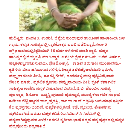
ಹುಟ್ಟೂರು: ಮುದೂರಿ. ಉಡುಪಿ ಜಿಲ್ಲೆಯ ಕುಂದಾಪುರ ತಾಲೂಕಿನ ಹಾಲಾಡಿಯ ಬಳಿ
ಗ್ರಾಮ.
.
ಕನ್ನಡ ಸಾಹಿತ್ಯದಲ್ಲಿ ಸ್ನಾತಕೋತ್ತರ ಪದವಿ ಪಡೆದಿದ್ದಾರೆ.ಸರ್ಕಾರಿ
ಪ್ರೌಢಶಾಲೆಯಲ್ಲಿ ಶಿಕ್ಷಕಿಯಾಗಿ 16 ವರ್ಷಗಳ ಸೇವೆ ಮಾಡಿದ್ದಾರೆ. ಮಕ್ಕಳ
ಸಾಹಿತ್ಯದಲ್ಲಿ ಹೆಚ್ಚು ಕೃಷಿ ಮಾಡಿದ್ದಾರೆ..ಆಸಕ್ತಿಯ ಕ್ಷೇತ್ರಗಳು
:
ಓದು, ಬರೆಹ, ನಿಸರ್ಗ,
ಹಕ್ಕಿಗಳನ್ನು ಗಮನಿಸುವುದು, ಫೋಟೋಗ್ರಫಿ, ಕಾಡಿನ ತಿರುಗಾಟ ಮುಂತಾದವು.
–
ಕೃತಿಗಳು :ಬೀಜ ಹಸಿರಾಗುವ ಗಳಿಗೆ,ಓತಿಕ್ಯಾತ ತಲೆಕುಣ್ಸೆ,ಅಲೆಮಾರಿ ಇರುಳು,
ಪಪ್ಪುನಾಯಿಯ ಪೀಪಿ, ಸೂರಕ್ಕಿ ಗೇಟ್, ಜಂಬಿಕೊಳ್ಳಿ ಮತ್ತು ಪುಟ್ಟವಿಜಿ,ಸಾಕು
ಬೆಳಕಿನ ಮಾತು , ಪ್ರಕಟಿತ ಕೃತಿಗಳು.ಪಪ್ಪುನಾಯಿಯ ಪೀಪಿ ಕೃತಿಗೆ ಕರ್ನಾಟಕ
ಸಾಹಿತ್ಯ ಅಕಾಡೆಮಿ ಪುಸ್ತಕ ಬಹುಮಾನ ಬಂದಿದೆ.ಜಿ.ಬಿ. ಹೊಂಬಳ ಸಾಹಿತ್ಯ
ಪುರಸ್ಕಾರ, ಡಿಸೋಜ- ಎಚ್ಚೆಸ್ವಿ ಪುಟಾಣಿ ಪುರಸ್ಕಾರ, ಮುಂಬೈ ಕರ್ನಾಟಕ ಸಂಘದ
ಸುಶೀಲಾ ಶೆಟ್ಟಿ ಸ್ಮಾರಕ ಕಾವ್ಯ ಪ್ರಶಸ್ತಿ , ಶಾರದಾ ರಾವ್ ದತ್ತಿನಿಧಿ ಬಹುಮಾನ ಇನ್ನಿತರ
ಕೆಲ ಪ್ರಶಸ್ತಿಗಳು ಬಂದಿವೆ. ಪತ್ರಿಕೆಗಳಲ್ಲಿ ಕವಿತೆ, ಕಥೆ, ಪ್ರಬಂಧ, ಲೇಖನಗಳು
ಪ್ರಕಟವಾಗಿವೆ.ಎರಡು ಮಕ್ಕಳ ಕವಿತೆಗಳು ಸಿಬಿಎಸ್ ಸಿ ಸಿಲೆಬಸ್ ಲ್ಲಿ
ಪಠ್ಯವಾಗಿದ್ದವು.ಈಗ ಏಳನೇ ತರಗತಿ ತೃತೀಯ ಭಾಷೆ ಕನ್ನಡ ಪಠ್ಯ ಪುಸ್ತಕದಲ್ಲಿ ಮಕ್ಕಳ
ಪದ್ಯವೊಂದು ಪಠ್ಯವಾಗಿದೆ.