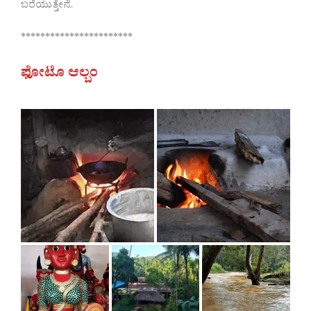
ಬರೆಯುತ್ತೇನೆ.
***********************
ಫೋಟೊ ಆಲ್ಬಂ