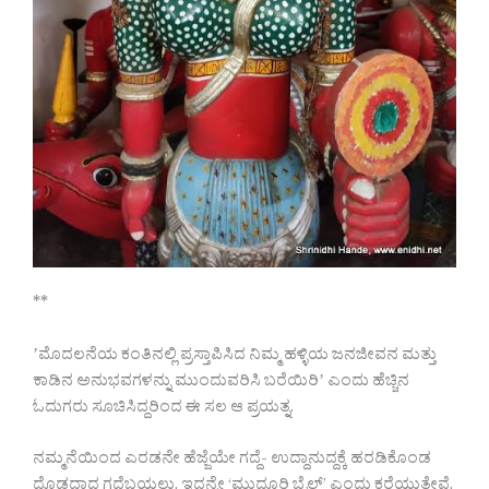
**
ʼಮೊದಲನೆಯ ಕಂತಿನಲ್ಲಿ ಪ್ರಸ್ತಾಪಿಸಿದ ನಿಮ್ಮ ಹಳ್ಳಿಯ ಜನಜೀವನ ಮತ್ತು
ಕಾಡಿನ ಅನುಭವಗಳನ್ನು ಮುಂದುವರಿಸಿ ಬರೆಯಿರಿʼ ಎಂದು ಹೆಚ್ಚಿನ
ಓದುಗರು ಸೂಚಿಸಿದ್ದರಿಂದ ಈ ಸಲ ಆ ಪ್ರಯತ್ನ.
ನಮ್ಮನೆಯಿಂದ ಎರಡನೇ ಹೆಜ್ಜೆಯೇ ಗದ್ದೆ- ಉದ್ದಾನುದ್ದಕ್ಕೆ ಹರಡಿಕೊಂಡ
ದೊಡ್ಡದಾದ ಗದ್ದೆಬಯಲು. ಇದನ್ನೇ ‘ಮುದೂರಿ ಬೈಲ್’ ಎಂದು ಕರೆಯುತ್ತೇವೆ.