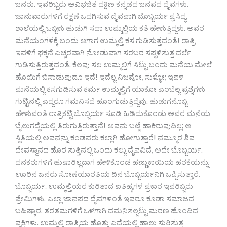
ಜನರು. ಇವರಿಬ್ಬರು ಅವಿಭಜಿತ ದಕ್ಷಿಣ ಕನ್ನಡದ ಜನಪದ ದೈವಗಳು.
ಜಾನುವಾರುಗಳಿಗೆ ರಕ್ಷಣೆ ಒದಗಿಸುವ ದೈವವಾಗಿ ಬೊಬ್ಬರ್ಯ ಪ್ರಸಿದ್ಧ.
ಶಾಲೆಯಲ್ಲಿ ಒಬ್ಬಳು ಹುಡುಗಿ ಸದಾ ಉಮ್ಮಲ್ತಿಯ ಕತೆ ಹೇಳುತ್ತಿದ್ದಳು. ಅವರ
ಮನೆಯಂಗಳಕ್ಕೆ ಬಂದು ಆಗಾಗ ಉಮ್ಮಲ್ತಿ ಕಸ ಗುಡಿಸುತ್ತದಂತೆ! ರಾತ್ರಿ
ಇವಳಿಗೆ ಫಕ್ಕನೆ ಎಚ್ಚರವಾಗಿ ನೋಡುವಾಗ ಸರಬರ ಸಪ್ಪಳಿಸುತ್ತ ದರ್ಲೆ
ಗುಡಿಸುತ್ತಿರುತ್ತದಂತೆ. ಕೆಲವು ಸಲ ಉಮ್ಮಲ್ತಿಗೆ ಸಿಟ್ಟು ಬಂದು ಮನೆಯ ಮೇಲೆ
ಹೊಯಿಗೆ ಬಿಸಾಡುವುದೂ ಇದೆ! ಇದೆಲ್ಲ ನಿಜವೋ, ಸುಳ್ಳೋ; ಇವಳ
ಮನೆಯಲ್ಲಿ ಕಸಗುಡಿಸುವ ಕರ್ಮ ಉಮ್ಮಲ್ತಿಗೆ ಯಾಕೋ ಎಂಬೆಲ್ಲ ಪ್ರಶ್ನೆಗಳು
ಗುಟ್ಟಿನಲ್ಲಿ ಎದ್ದರೂ ಗಮನಿಸದೆ ಹೂಂಗುಡುತ್ತಿದ್ದೆವು. ಹುಡುಗನೊಬ್ಬ
ಹೇಳುವಂತೆ ರಾತ್ರಿಕಟ್ಟಿ ಬೊಬ್ಬರ್ಯ ಸೂಡಿ ಹಿಡಿದುಕೊಂಡು ಅವರ ಮನೆಯ
ಬೈಲುಗದ್ದೆಯಲ್ಲಿ ತಿರುಗುತ್ತಿರುತ್ತಾನೆ! ಅವನು ಬಟ್ಟೆ ಹಾಕಿರುವುದಿಲ್ಲ; ಆ
ಸ್ಥಿತಿಯಲ್ಲಿ ಅವನನ್ನು ಕಂಡವರು ಕಲ್ಲಾಗಿ ಹೋಗುತ್ತಾರೆ! ನಮ್ಮೂರ ಶಿವ
ದೇವಸ್ಥಾನದ ಹೊರ ಸುತ್ತಿನಲ್ಲಿ ಒಂದು ಕಲ್ಲು ದೈವವಿದೆ, ಅದೇ ಬೊಬ್ಬರ್ಯ.
ದನಕರುಗಳಿಗೆ ಹುಷಾರಿಲ್ಲದಾಗ ಹೇಳಿಕೊಂಡ ಹಣ್ಣುಕಾಯಿಯ ಹರಕೆಯನ್ನು
ಊರಿನ ಜನರು ಸೋಣೆಯಾರತಿಯ ದಿನ ಬೊಬ್ಬರ್ಯನಿಗಿ ಒಪ್ಪಿಸುತ್ತಾರೆ.
ಬೊಬ್ಬರ್ಯ, ಉಮ್ಮಲ್ತಿಯರ ಕುರಿತಾದ ಐತಿಹ್ಯಗಳ ಪ್ರಕಾರ ಇವರಿಬ್ಬರು
ಪ್ರೇಮಿಗಳು. ಎಲ್ಲಾ ಜಾನಪದ ದೈವಗಳಂತೆ ಇವರೂ ಕೂಡಾ ಸಮಾಜದ
ಬಹಿಷ್ಕಾರ, ತರತಮಗಳಿಗೆ ಒಳಗಾಗಿ ದಮನಿಸಲ್ಪಟ್ಟು ಮರಣ ಹೊಂದಿದ
ವ್ಯಕ್ತಿಗಳು. ಉಮ್ಮಲ್ತಿ ರಾತ್ರಿಯ ಹೊತ್ತು ಎದೆಯಲ್ಲಿ ಹಾಲು ಸುರಿಸುತ್ತ