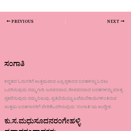
PREVIOUS
NEXT
ಸಂಗಾತಿ
ಕನ್ನಡದ ಓದುಗರಿಗೆ ಉತ್ತಮವಾದ ಎಲ್ಲ ಪ್ರಕಾರದ ಬರಹಳನ್ನು ಓದಲು
ಒದಗಿಸುವುದು ನಮ್ಮ ಗುರಿ. ಜನಪರವಾದ, ಜೀವಪರವಾದ ಬರಹಗಳನ್ನು ಮಾತ್ರ
ಪ್ರಕಟಿಸುವುದು ನಮ್ಮ ನಿಲುವು. ಪ್ರತಿಭೆಯಿದ್ದೂ ಎಲೆಮರೆಕಾಯಿಗಳಂತಿರುವ
ಉತ್ತಮ ಬರಹಗಾರರಿಗೆ ವೇದಿಕೆಒದಗಿಸುವುದು ʼಸಂಗಾತಿʼಯ ಉದ್ದೇಶ.
ಕು.ಸ.ಮಧುಸೂದನರಂಗೇಹಳ್ಳಿ