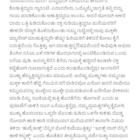
‘ಮಾನವನಿಂದ ಮಂಗ’ ಎನ್ನುವುದೇ ಸರಿಯೆಂದು ತೀರ್ಮಾನ
ಕೊಡುತ್ತಿದ್ದುದು ಗ್ಯಾರಂಟಿ. ಏನಾದರೇನು, ಒಮ್ಮೊಮ್ಮೆ ಜಾಗ್ರತೆ ತಪ್ಪಿ ಬಿದ್ದು
ಗಾಯ ಮಾಡಿಕೊಂಡು ಅಳುತ್ತಿದ್ದುದೂ ಉಂಟು. ಆದರೆ ಜೋರಾಗಿ ಅಳದೆ
ಬಾಯಿ ಒತ್ತಿ ಹಿಡಿದುಕೊಂಡು ರಕ್ತ ಸುರಿಯುತ್ತಿದ್ದರೂ ಮನೆಯವರಿಗೆ
ಹೇಳದೇ ಚೆನ್ನಾಗಿ ತೊಳೆದುಕೊಂಡು ಗುಟ್ಟು ಗುಟ್ಟಿನಲ್ಲಿ ನಾವು ಮಕ್ಕಳೇ
ಮ್ಯಾನೇಜ್ ಮಾಡುತ್ತಿದ್ದುದೇ ಹೆಚ್ಚು! ಹಿರಿಯರಿಗೆ ತಿಳಿದರೆ ಕೋಲು ಕೈಗೆ
ಬರುತ್ತದೆಂದು ಗೊತ್ತಿತ್ತು. ಆಗ ಮಾಡುತ್ತಿದ್ದ ಔಷಧವೆಂದರೆ ಕಾಫಿಪುಡಿ ಅಥವಾ
ತೆಂಗಿನ ಸಸಿಯ ಎಳೆ ಗರಿಗಳ ಹೊರಭಾಗದಲ್ಲಿ ಅಂಟಿಕೊಂಡಿರುವ ಒಂದು
ಬಗೆಯ ಪುಡಿ. ಅದನ್ನು ಕೆರೆಸಿ ತೆಗೆದು ಗಾಯಕ್ಕೆ ಹಚ್ಚಿದರೆ ಕೂಡಲೇ ರಕ್ತ
ಕಟ್ಟಿಹೋಗಿ ಗುಣವಾಗುತ್ತದೆ ಎಂದು ಕಂಡುಕೊಂಡಿದ್ದೆವು! ಅಂಗಾಲಿಗೆ
ಮುಳ್ಳು ಹೆಟ್ಟುತ್ತಿದ್ದುದಂತೂ ಮಾಮೂಲಿ. ಅದೆಷ್ಟು ಮುಳ್ಳುಗಳು ನಮ್ಮಂಥಾ
ಮಕ್ಕಳ ಕಾಲಿಗೆ ಹೆಟ್ಟಿ, ಗೆಲುವಿನ ನಗೆ ಬೀರಿದವೋ ಏನೋ! ಆದರೆ ನಾವೇನೂ
ಕಮ್ಮಿಯವರಲ್ಲ; ಮುಳ್ಳೆಂಬ ಮುಳ್ಳೇ ಭಯಪಡುವಂತೆ ಏನೇನೋ ಪೀಕಲಾಟ
ಮಾಡಿ ಪಿನ್ನು, ಸೂಜಿಯಲ್ಲಿ ಕುತ್ತಿ ಹೊರತೆಗೆದು ‘ಹೋಗಾಚೆ’ ಎಂದು ಆ
ಪುಟಾಣಿಗೆ ಚಾಳಿಸಿ ದೂರ ಎಸೆಯುತ್ತಿದ್ದೆವು. ನಮ್ಮ ಪ್ರಯತ್ನಗಳೆಲ್ಲ ಕೈಮೀರಿ,
ಮುಳ್ಳು ಹೊರಬರಲು ಒಪ್ಪದೇ ಮೊಂಡು ಹಿಡಿದು ಒಳಗೇ ಕುಳಿತು ದೊಡ್ಡ
ನೋವಾಗಿ ಹಾರಿ ಹಾರಿ ನಡೆಯುವಾಗ ಮನೆಯವರಿಗೆ ತಾನಾಗೇ ವಿಷಯ
ತಿಳಿದು ‘ಹುಣ್ಸಿ ಅಡ್ರ್’ ಬೆನ್ನಿನ ಮೇಲೆ ಕುಣಿಯುತ್ತಿತ್ತು! “ಇವತ್ತ್ ನಾನ್ ಬೆನ್ನಿಗೆ
ಹಾಳಿ ಕಟ್ಕಣ್ಕ್” ಎಂದು ಹೊಡೆತದ ತೀವ್ರತೆಯನ್ನು ವರ್ಣಿಸುತ್ತಾ ಸಮಾಧಾನ