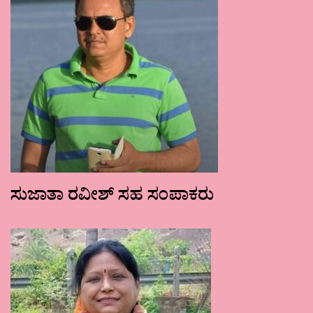
ಸುಜಾತಾ ರವೀಶ್ ಸಹ ಸಂಪಾಕರು