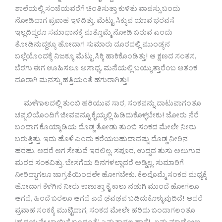
ಶಾಲೆಯಲ್ಲಿ ಸಂಜೆಯವರೆಗೆ ಚಿಂತಿಸುತ್ತಾ ಕುಳಿತು ವಾಪಸ್ಸು ಬಂದು
ನೋಡಿದಾಗ ಪ್ರವಾಹ ಇಳಿದಿತ್ತು. ಮೆಟ್ಟು ಸಿಕ್ಕುವ ಯಾವ ಭರವಸೆ
ಇಲ್ಲದಿದ್ದರೂ ಸಮಾಧಾನಕ್ಕೆ ಮತ್ತೊಮ್ಮೆ ನೋಡಿ ಬರುವ ಎಂದು
ತೋಡಿನುದ್ದಕ್ಕೂ ಹೋದಾಗ ಸುಮಾರು ದೂರದಲ್ಲಿ ಮುಂಡ್ಕನ
ಬಲ್ಲೆಯೊಂದಕ್ಕೆ ನಿಜಕ್ಕೂ ಮೆಟ್ಟು ಸಿಕ್ಕಿ ಹಾಕಿಕೊಂಡಿತ್ತು! ಆ ಕ್ಷಣದ ಸಂತಸ,
ಬೆರಗು ಈಗ ಊಹಿಸಲೂ ಅಸಾಧ್ಯ. ಮನೆಯಲ್ಲಿ ಬಯ್ಯುತ್ತಾರೆಂಬ ಆತಂಕ
ದೂರಾಗಿ ಮನಸ್ಸು ಹತ್ತಿಯಂತೆ ಹಗುರಾಗಿತ್ತು!
ಮಳೆಗಾಲದಲ್ಲಿ ತುಂಬಿ ಹರಿಯುವ ಸಾರ, ಸಂಕವನ್ನು ದಾಟುವಾಗಂತೂ
ಚಪ್ಪಲಿಯೊಂದಿಗೆ ಜೀವವನ್ನೂ ಕೈಯ್ಯಲ್ಲಿ ಹಿಡಿದುಕೊಳ್ಳಬೇಕು! ಜೋರು ನೆರೆ
ಬಂದಾಗ ಕೊಯ್ಕಾಡಿಯ ದೊಡ್ಡ ತೋಡು ತುಂಬಿ ಸಂಕದ ಮೇಲೇ ನೀರು
ಬರುತ್ತಿತ್ತು. ಇದು ಹೊಳೆ ಎಂದು ಕರೆಯಬಹುದಾದಷ್ಟು ದೊಡ್ಡ ನೀರಿನ
ಹರಹು. ಆದರೆ ಆಗ ಸೇತುವೆ ಇರಲಿಲ್ಲ. ಸಪೂರ, ಉದ್ದದ ತುಸು ಅಲುಗುವ
ಮರದ ಸಂಕವಿತ್ತು. ಬೇಸಗೆಯ ದಿನಗಳಲ್ಲಾದರೆ ಅಡ್ಡಿಲ್ಲ. ಸುಮಾರಿಗೆ
ನೀರಿದ್ದಾಗಲೂ ಜಾಗ್ರತೆಯಿಂದಲೇ ಹೋಗಬೇಕು. ಕೆಲವೊಮ್ಮೆ ಸಂಕದ ಮಧ್ಯಕ್ಕೆ
ಹೋದಾಗ ಕೆಳಗಿನ ನೀರು ಕಾಣುತ್ತಾ ಕೈ ಕಾಲು ನಡುಗಿ ಮುಂದೆ ಹೋಗಲೂ
ಆಗದೆ, ಹಿಂದೆ ಬರಲೂ ಆಗದೆ ಎದೆ ಢವಢವ ಬಡಿದುಕೊಳ್ಳುವುದಿದೆ! ಆದರೆ
ಪ್ರವಾಹ ಸಂಕಕ್ಕೆ ಮುಟ್ಟಿದಾಗ, ಸಂಕದ ಮೇಲೇ ಹರಿದು ಬಂದಾಗಲಂತೂ