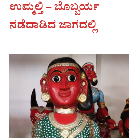
ಉಮ್ಮಲ್ತಿ – ಬೊಬ್ಬರ್ಯ
ನಡೆದಾಡಿದ ಜಾಗದಲ್ಲಿ