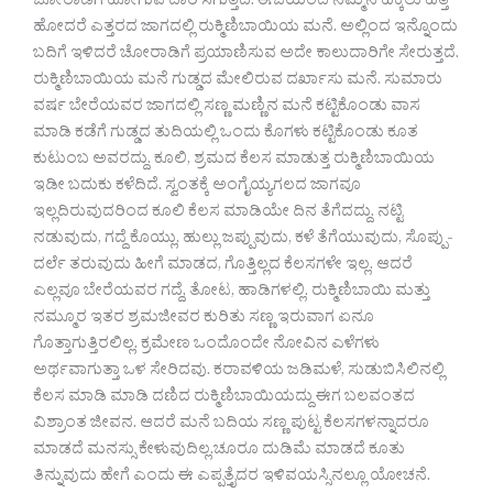
ಚೋರಾಡಿಗೆ ಹೋಗುವ ದಾರಿ ಸಿಗುತ್ತದೆ. ಈಚೆಯಿಂದ ನಮ್ಮನೆ ಹಕ್ಕಲು ಹತ್ತಿ
ಹೋದರೆ ಎತ್ತರದ ಜಾಗದಲ್ಲಿ ರುಕ್ಮಿಣಿಬಾಯಿಯ ಮನೆ. ಅಲ್ಲಿಂದ ಇನ್ನೊಂದು
ಬದಿಗೆ ಇಳಿದರೆ ಚೋರಾಡಿಗೆ ಪ್ರಯಾಣಿಸುವ ಅದೇ ಕಾಲುದಾರಿಗೇ ಸೇರುತ್ತದೆ.
ರುಕ್ಮಿಣಿಬಾಯಿಯ ಮನೆ ಗುಡ್ಡದ ಮೇಲಿರುವ ದರ್ಖಾಸು ಮನೆ. ಸುಮಾರು
ವರ್ಷ ಬೇರೆಯವರ ಜಾಗದಲ್ಲಿ ಸಣ್ಣ ಮಣ್ಣಿನ ಮನೆ ಕಟ್ಟಿಕೊಂಡು ವಾಸ
ಮಾಡಿ ಕಡೆಗೆ ಗುಡ್ಡದ ತುದಿಯಲ್ಲಿ ಒಂದು ಕೊಗಳು ಕಟ್ಟಿಕೊಂಡು ಕೂತ
ಕುಟುಂಬ ಅವರದ್ದು. ಕೂಲಿ, ಶ್ರಮದ ಕೆಲಸ ಮಾಡುತ್ತ ರುಕ್ಮಿಣಿಬಾಯಿಯ
ಇಡೀ ಬದುಕು ಕಳೆದಿದೆ. ಸ್ವಂತಕ್ಕೆ ಅಂಗೈಯ್ಯಗಲದ ಜಾಗವೂ
ಇಲ್ಲದಿರುವುದರಿಂದ ಕೂಲಿ ಕೆಲಸ ಮಾಡಿಯೇ ದಿನ ತೆಗೆದದ್ದು. ನಟ್ಟಿ
ನಡುವುದು, ಗದ್ದೆ ಕೊಯ್ಲು, ಹುಲ್ಲು ಜಪ್ಪುವುದು, ಕಳೆ ತೆಗೆಯುವುದು, ಸೊಪ್ಪು-
ದರ್ಲೆ ತರುವುದು ಹೀಗೆ ಮಾಡದ, ಗೊತ್ತಿಲ್ಲದ ಕೆಲಸಗಳೇ ಇಲ್ಲ. ಆದರೆ
ಎಲ್ಲವೂ ಬೇರೆಯವರ ಗದ್ದೆ, ತೋಟ, ಹಾಡಿಗಳಲ್ಲಿ. ರುಕ್ಮಿಣಿಬಾಯಿ ಮತ್ತು
ನಮ್ಮೂರ ಇತರ ಶ್ರಮಜೀವರ ಕುರಿತು ಸಣ್ಣ ಇರುವಾಗ ಏನೂ
ಗೊತ್ತಾಗುತ್ತಿರಲಿಲ್ಲ. ಕ್ರಮೇಣ ಒಂದೊಂದೇ ನೋವಿನ ಎಳೆಗಳು
ಅರ್ಥವಾಗುತ್ತಾ ಒಳ ಸೇರಿದವು. ಕರಾವಳಿಯ ಜಡಿಮಳೆ, ಸುಡುಬಿಸಿಲಿನಲ್ಲಿ
ಕೆಲಸ ಮಾಡಿ ಮಾಡಿ ದಣಿದ ರುಕ್ಮಿಣಿಬಾಯಿಯದ್ದು ಈಗ ಬಲವಂತದ
ವಿಶ್ರಾಂತ ಜೀವನ. ಆದರೆ ಮನೆ ಬದಿಯ ಸಣ್ಣ ಪುಟ್ಟ ಕೆಲಸಗಳನ್ನಾದರೂ
ಮಾಡದೆ ಮನಸ್ಸು ಕೇಳುವುದಿಲ್ಲ.ಚೂರೂ ದುಡಿಮೆ ಮಾಡದೆ ಕೂತು
ತಿನ್ನುವುದು ಹೇಗೆ ಎಂದು ಈ ಎಪ್ಪತ್ತೈದರ ಇಳಿವಯಸ್ಸಿನಲ್ಲೂ ಯೋಚನೆ.