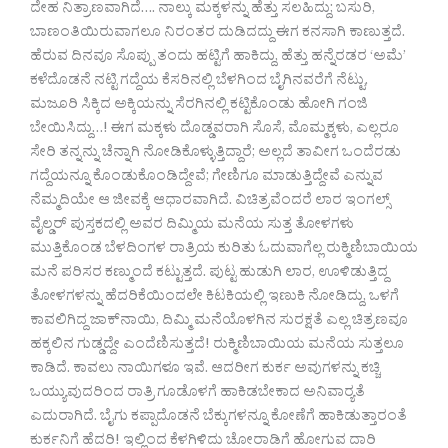
ದೇಹ ನಿತ್ರಾಣವಾಗಿದೆ…. ನಾಲ್ಕು ಮಕ್ಕಳನ್ನು ಹೆತ್ತು ಸಲಹಿದ್ದು; ಬಸುರಿ,
ಬಾಣಂತಿಯಿರುವಾಗಲೂ ನಿರಂತರ ದುಡಿದದ್ದು ಈಗ ಕನಸಾಗಿ ಕಾಣುತ್ತದೆ.
ಹೆರುವ ದಿನವೂ ಸೊಪ್ಪು ತಂದು ಹಟ್ಟಿಗೆ ಹಾಕಿದ್ದು, ಹೆತ್ತು ಹನ್ನೆರಡರ ‘ಅಮೆ’
ಕಳೆದೊಡನೆ ನಟ್ಟಿ ಗದ್ದೆಯ ಕೆಸರಿನಲ್ಲಿ ಬೆಳಗಿಂದ ಬೈಗಿನವರೆಗೆ ನೆಟ್ಟು,
ಮಜೂರಿ ಸಿಕ್ಕಿದ ಅಕ್ಕಿಯನ್ನು ಸೆರಗಿನಲ್ಲಿ ಕಟ್ಟಿಕೊಂಡು ಹೋಗಿ ಗಂಜಿ
ಬೇಯಿಸಿದ್ದು…! ಈಗ ಮಕ್ಕಳು ದೊಡ್ಡವರಾಗಿ ಸೊಸೆ, ಮೊಮ್ಮಕ್ಕಳು, ಎಲ್ಲರೂ
ಸೇರಿ ತನ್ನನ್ನು ಚೆನ್ನಾಗಿ ನೋಡಿಕೊಳ್ಳುತ್ತಿದ್ದಾರೆ; ಅಲ್ಲದೆ ತಾವೀಗ ಒಂದೆರಡು
ಗದ್ದೆಯನ್ನೂ ಕೊಂಡುಕೊಂಡಿದ್ದೇವೆ; ಗೇಣಿಗೂ ಮಾಡುತ್ತಿದ್ದೇವೆ ಎನ್ನುವ
ನೆಮ್ಮದಿಯೇ ಆ ಜೀವಕ್ಕೆ ಆಧಾರವಾಗಿದೆ. ವಿಚಿತ್ರವೆಂದರೆ ಲಾರ ಇಂಗಲ್ಸ್
ವೈಲ್ಡರ್ ಪುಸ್ತಕದಲ್ಲಿ ಅವರ ದಿಮ್ಮಿಯ ಮನೆಯ ಸುತ್ತ ತೋಳಗಳು
ಮುತ್ತಿಕೊಂಡ ಬೆಳದಿಂಗಳ ರಾತ್ರಿಯ ಕುರಿತು ಓದುವಾಗೆಲ್ಲ ರುಕ್ಮಿಣಿಬಾಯಿಯ
ಮನೆ ಪರಿಸರ ಕಣ್ಮುಂದೆ ಕಟ್ಟುತ್ತದೆ. ಪುಟ್ಟ ಹುಡುಗಿ ಲಾರ, ಊಳಿಡುತ್ತಿದ್ದ
ತೋಳಗಳನ್ನು ಹೆದರಿಕೆಯಿಂದಲೇ ಕಿಟಕಿಯಲ್ಲಿ ಇಣುಕಿ ನೋಡಿದ್ದು, ಒಳಗೆ
ಕಾವಲಿಗಿದ್ದ ಜಾಕ್‌ನಾಯಿ, ದಿಮ್ಮಿ ಮನೆಯೊಳಗಿನ ಸುರಕ್ಷತೆ ಎಲ್ಲ ಚಿತ್ರಣವೂ
ಹಕ್ಕಲಿನ ಗುಡ್ಡದ್ದೇ ಎಂದೆಣಿಸುತ್ತದೆ! ರುಕ್ಮಿಣಿಬಾಯಿಯ ಮನೆಯ ಸುತ್ತಲೂ
ಕಾಡಿದೆ. ಕಾವಲು ನಾಯಿಗಳೂ ಇವೆ. ಆದರೀಗ ಕುರ್ಕ ಅವುಗಳನ್ನು ಕಚ್ಚಿ
ಒಯ್ಯುವುದರಿಂದ ರಾತ್ರಿ ಗೂಡೊಳಗೆ ಹಾಕಿಡಬೇಕಾದ ಅನಿವಾರ‍್ಯತೆ
ಎದುರಾಗಿದೆ. ಬೈಗು ಕಪ್ಪಾದೊಡನೆ ಬೆಕ್ಕುಗಳನ್ನೂ ಕೋಣೆಗೆ ಹಾಕಿಡುತ್ತಾರಂತೆ
ಕುರ್ಕನಿಗೆ ಹೆದರಿ! ಇಲ್ಲಿಂದ ಕೆಳಗಿಳಿದು ಚೋರಾಡಿಗೆ ಹೋಗುವ ದಾರಿ