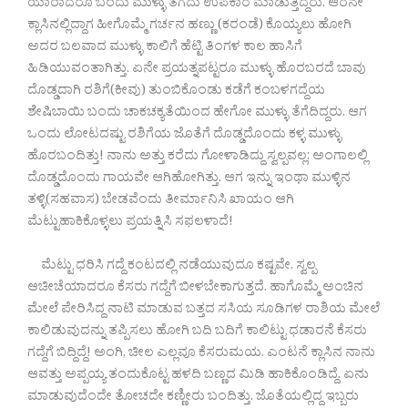
ಯಾರಾದರೂ ಬಂದು ಮುಳ್ಳು ತೆಗೆದು ಉಪಕಾರ ಮಾಡುತ್ತಿದ್ದರು. ಆರನೇ
ಕ್ಲಾಸಿನಲ್ಲಿದ್ದಾಗ ಹೀಗೊಮ್ಮೆ ಗರ್ಚನ ಹಣ್ಣು (ಕರಂಡೆ) ಕೊಯ್ಯಲು ಹೋಗಿ
ಅದರ ಬಲವಾದ ಮುಳ್ಳು ಕಾಲಿಗೆ ಹೆಟ್ಟಿ ತಿಂಗಳ ಕಾಲ ಹಾಸಿಗೆ
ಹಿಡಿಯುವಂತಾಗಿತ್ತು. ಏನೇ ಪ್ರಯತ್ನಪಟ್ಟರೂ ಮುಳ್ಳು ಹೊರಬರದೆ ಬಾವು
ದೊಡ್ಡದಾಗಿ ರಶಿಗೆ(ಕೀವು) ತುಂಬಿಕೊಂಡು ಕಡೆಗೆ ಕಂಬಳಗದ್ದೆಯ
ಶೇಷಿಬಾಯಿ ಬಂದು ಚಾಕಚಕ್ಯತೆಯಿಂದ ಹೇಗೋ ಮುಳ್ಳು ತೆಗೆದಿದ್ದರು. ಆಗ
ಒಂದು ಲೋಟದಷ್ಟು ರಶಿಗೆಯ ಜೊತೆಗೆ ದೊಡ್ಡದೊಂದು ಕಳ್ಳ ಮುಳ್ಳು
ಹೊರಬಂದಿತ್ತು! ನಾನು ಅತ್ತು ಕರೆದು ಗೋಳಾಡಿದ್ದು ಸ್ವಲ್ಪವಲ್ಲ; ಅಂಗಾಲಲ್ಲಿ
ದೊಡ್ಡದೊಂದು ಗಾಯವೇ ಆಗಿಹೋಗಿತ್ತು. ಆಗ ಇನ್ನು ಇಂಥಾ ಮುಳ್ಳಿನ
ತಳ್ಳಿ(ಸಹವಾಸ) ಬೇಡವೆಂದು ತೀರ್ಮಾನಿಸಿ ಖಾಯಂ ಆಗಿ
ಮೆಟ್ಟುಹಾಕಿಕೊಳ್ಳಲು ಪ್ರಯತ್ನಿಸಿ ಸಫಲಳಾದೆ!
ಮೆಟ್ಟು ಧರಿಸಿ ಗದ್ದೆ ಕಂಟದಲ್ಲಿ ನಡೆಯುವುದೂ ಕಷ್ಟವೇ. ಸ್ವಲ್ಪ
ಆಚೀಚೆಯಾದರೂ ಕೆಸರು ಗದ್ದೆಗೆ ಬೀಳಬೇಕಾಗುತ್ತದೆ. ಹಾಗೊಮ್ಮೆ ಅಂಚಿನ
ಮೇಲೆ ಪೇರಿಸಿದ್ದ ನಾಟಿ ಮಾಡುವ ಬತ್ತದ ಸಸಿಯ ಸೂಡಿಗಳ ರಾಶಿಯ ಮೇಲೆ
ಕಾಲಿಡುವುದನ್ನು ತಪ್ಪಿಸಲು ಹೋಗಿ ಬದಿ ಬದಿಗೆ ಕಾಲಿಟ್ಟು ಧಡಾರನೆ ಕೆಸರು
ಗದ್ದೆಗೆ ಬಿದ್ದಿದ್ದೆ! ಅಂಗಿ, ಚೀಲ ಎಲ್ಲವೂ ಕೆಸರುಮಯ. ಎಂಟನೆ ಕ್ಲಾಸಿನ ನಾನು
ಆವತ್ತು ಅಪ್ಪಯ್ಯ ತಂದುಕೊಟ್ಟ ಹಳದಿ ಬಣ್ಣದ ಮಿಡಿ ಹಾಕಿಕೊಂಡಿದ್ದೆ. ಏನು
ಮಾಡುವುದೆಂದೇ ತೋಚದೇ ಕಣ್ಣೀರು ಬಂದಿತ್ತು. ಜೊತೆಯಲ್ಲಿದ್ದ ಇಬ್ಬರು