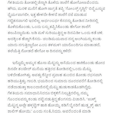
ಗೆಳತಿಯರು ತೋಡಲ್ಲಿ ಚೆನ್ನಾಗಿ ತೊಳೆದು ಶಾಲೆಗೆ ಹೋಗೋಣವೆಂದರು.
ಹೌದು, ಮರಳಿ ಮನೆಗೆ ಹೋಗಿ ಜಾಗ್ರತೆ ತಪ್ಪಿ ʼಗೋಂಸ್ರ್ ಗ್ಯದ್ದಿಗೆʼ ಬಿದ್ದೆ ಎನ್ನುವ
ಧೈರ್ಯವಾಗಲೀ, ಇತ್ತ ಹೇಳದೇ ಕೇಳದೆ ಶಾಲೆಗೆ ರಜೆ ಮಾಡುವ
ಗಟ್ಟಿತನವಾಗಲಿ ಇರಲಿಲ್ಲ. ಅರ್ಧಂಬರ್ಧ ಕೆಸರನ್ನು ತೋಡಿನ ನೀರಿನಲ್ಲಿ
ತೊಳೆದುಕೊಂಡು, ಒಂದು ಬಸ್ಸು ತಪ್ಪಿಸಿಕೊಂಡು ಹೇಗೋ ಶಾಲೆಗೆ
ತಲುಪಿದ್ದಾಯಿತು. ಜಡಿ ಮಳೆ ಸುರಿಯುತ್ತಿದ್ದ ಆ ದಿನವಿಡೀ ಒಂದು ಕಡೆ ಚಳಿ,
ಅದಕ್ಕಿಂತ ಹೆಚ್ಚಾಗಿ ಕೆಸರು- ಚಂಡಿಮಯವಾದ ನನ್ನ ಅಂಗಿಯನ್ನು ಕಂಡು
ಯಾರು ನಗುತ್ತಿದ್ದಾರೋ ಎಂಬ ತಳಮಳ! ಯಾರೊಂದಿಗೂ ಮಾತಾಡದೆ,
ತಲೆಯೆತ್ತಿ ನೋಡದೆ ಹೇಗೋ ಆ ದಿನವನ್ನು ಕಳೆದೆ!
ಇನ್ನೊಮ್ಮೆ ಅಮ್ಮನ ಹೊಸಾ ಮೆಟ್ಟನ್ನು ಆಸೆಯಿಂದ ಹಾಕಿಕೊಂಡು ಹೋದ
ದಿನವೇ ತಂಟೇರ್ ಮನೆಯ ಹತ್ತಿರದ ತೋಡಿನಲ್ಲಿ ಒಂದು ಮೆಟ್ಟು
ಬಳಿದೇಹೋಗಿತ್ತು. ಆವತ್ತು ಕೆನ್ನೀರ ಪ್ರವಾಹ ತುಂಬಿದ ತೋಡು ರಭಸವಾಗಿ
ಹರಿಯುತ್ತಿತ್ತು. ಗಾಬರಿ, ಭಯದಿಂದ ಸುಮಾರು ದೂರದವರೆಗೆ ತೋಡಿನಲ್ಲಿ
ನಡೆದಾಡುತ್ತಾ ಕಾಲಂದಾಜಿನಲ್ಲಿ ಮೆಟ್ಟು ಹುಡುಕಾಡತೊಡಗಿದ್ದೆವು.
ಗೆಳತಿಯರು ಸಮಾಧಾನಿಸಿದರೂ ಬಿಕ್ಕಳಿಗೆ ನಿಲ್ಲುತ್ತಿರಲಿಲ್ಲ. ನಮ್ಮ
ಗೊಂದಲವನ್ನು ಕಂಡು ನಟ್ಟಿ ನಡುತ್ತಿದ್ದ ಹೆಂಗಸರು ವಿಚಾರಿಸಿ, “ಉಳ್ದ್
ಮೆಟ್ಟನ್ನ ಅಲ್ಲೇ ಹಳ್ಕಟ್ಟಿಗ್ ಹಾಕಿ ಹೋಯ್ನಿ. ಕಡಿಗೆ ಬೈಸರಿಗೆ ಹುಡ್ಕ್ಲಕ್ಕ್. ಈಗ
ಶಾಲಿಗ್ ಹೋಯ್ನಿ” ಎಂದು ಸಂತೈಸಿದ್ದರು. ಅವರೆಂದಂತೆ ಮಾಡಿ