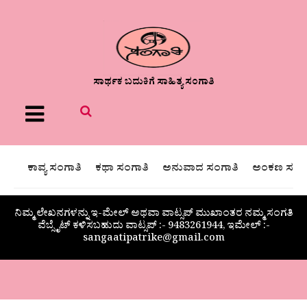
ಸಾರ್ಥಕ ಬದುಕಿಗೆ ಸಾಹಿತ್ಯ ಸಂಗಾತಿ
Menu
ಕಾವ್ಯ ಸಂಗಾತಿ
ಕಥಾ ಸಂಗಾತಿ
ಅನುವಾದ ಸಂಗಾತಿ
ಅಂಕಣ ಸಂಗಾ
ನಿಮ್ಮ ಲೇಖನಗಳನ್ನು ಇ-ಮೇಲ್ ಅಥವಾ ವಾಟ್ಸಪ್ ಮುಖಾಂತರ ನಮ್ಮ ಸಂಗತಿ
ವೆಬ್ಸೈಟ್ ಕಳಿಸಬಹುದು ವಾಟ್ಸಪ್‌ :- 9483261944, ಇಮೇಲ್ :-
sangaatipatrike@gmail.com