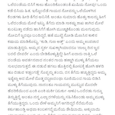
ಒಲೆದಂಡೆಯ ಬಿಸಿಗೆ ಕಾಲು ಹೊಂದಿಕೊಂಡಂತೆ ಖುಷಿಯ ನೋವು! ಒಂದು
ಕಡೆ ಬಿಸಿಯ ಹಿತ, ಇನ್ನೊಂದೆಡೆ ಗಾಯದ ನೋವನ್ನು ಒಲೆಯೊಳಗಿನ
ಕೆಂಡಗಳು ಹೀರಿ ತೆಗೆದ ಅನಿಸಿಕೆ. ಅಂತೂ ಸುಮಾರು ಹೊತ್ತು ಕಾಲನ್ನು ಹೀಗೆ
ಒಲೆದಂಡೆಯ ಮೇಲೆ ಇಟ್ಟು, ತೆಗೆದು ಮಾಡಿ ಸಾಕಷ್ಟು ಶಾಖ ತಾಗಿದ ಮೇಲೆ
ಕುಂಟುತ್ತಾ ನಡೆದು ಹಾಸಿಗೆಗೆ ಹೋಗಿ ಮುಚ್ಹಾಕಿಕೊಂಡು ಮಲಗುವುದು.
ನೋವಿಗೆ ಜ್ವರವೂ ಬಂದಿದ್ದರೆ, ಹಣೆ ಮುಟ್ಟಿ ನೋಡಿ ಮೆಣಸಿನ ಕಾಳಿನ
ಕಷಾಯ ಮಾಡಿಕೊಟ್ಟು, “ಕುಡಿ, ಗುಣ ಆತ್ತ್” ಎಂದು ಅಮ್ಮ ಉಪಚಾರ
ಮಾಡುತ್ತಿದ್ದರು. ಅಮ್ಮನ ಸ್ಪರ್ಶ ಸುಖಕ್ಕಾಗಿಯಾದರೂ ‘ನಾಲ್ಕು ದಿನ ಜ್ವರ
ಬರಲಿ ದೇವರೇ’ ಎಂದು ಬೇಡಿಕೊಳ್ಳುತ್ತಿದ್ದೆ! ಹೀಗೆ ಐದಾರು ರಾತ್ರಿ ಒಲೆ
ದಂಡೆಯ ಆವರ್ತನವಾದ ನಂತರ ಗಾಯ ಹಣ್ಣಾಗಿ ಮುಳ್ಳು ತೆಗೆಯಲು
ಸುಲಭವಾಗುತ್ತದೆ. ಈ ನಡುವೆ ಹಗಲು ಹೊತ್ತಿನಲ್ಲಿ ತೋಟಕ್ಕೆ ಹೋಗಿ ಹಳದಿ
ಹೂ ಬಿಡುವ ‘ಕಡ್ಲಂಗಡ್ಲೆ’ ಸೊಪ್ಪನ್ನು ತಂದು, ರಸ ತೆಗೆದು ಹಚ್ಚುತ್ತಿದ್ದರು ಅಮ್ಮ.
ಇಷ್ಟೆಲ್ಲಾ ಆದ ಮೇಲೆ ದೊಡ್ಡ ದಬ್ಬಣದಂಥಾ ಸೂಜಿಯಿಂದ ಗಾಯ ಬಿಡಿಸಿ
ಮುಳ್ಳು ತೆಗೆಯುವುದು. ನಾನಂತೂ ಗಾಯವನ್ನು ಮುಟ್ಟುವ ಮೊದಲೇ
ಹೆದರಿಕೆಯಿಂದ ಏಂಕಿ ಏಂಕಿ ಮರ್ಕಿ (ಮರ್ಕು-ಅಳು) ಒಂದೆರಡು ಗುದ್ದೂ
ತಿನ್ನುತ್ತಿದ್ದೆ. ಅಂತೂ ನನ್ನ ಎಲ್ಲಾ ರಗಳೆಯನ್ನು ಸಹಿಸಿಕೊಂಡು ಅಮ್ಮ ಮುಳ್ಳು
ತೆಗೆಯುತ್ತಿದ್ದರು. ಒಂದು ವೇಳೆ ಅಮ್ಮನಿಗೆ ಆಗದಿದ್ದರೆ ನೆರೆಮನೆಯ
ಕರ್ಕುಹಾಂಡ್ತಿ ಅಥವಾ ಕಂಬಳಗದ್ದೆ ಮನೆಯ ಶೇಷಿಬಾಯಿ, ಅಕ್ಕುಬಾಯಿ