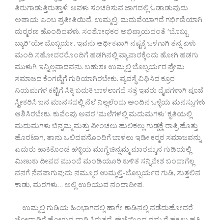
ತಿರುಗಾಡುತ್ತಿರುತ್ತಾಳೆ; ಅವಳು ಸಂಚರಿಸುವ ಜಾಗದಲ್ಲಿ ಓಡಾಡುವುದು
ಅಪಾಯ ಎಂಬ ಪ್ರತೀತಿಯಿದೆ. ಉಮ್ಮಲ್ತಿ, ಮದುವೆಯಾಗದೆ ಗರ್ಭಿಣಿಯಾಗಿ
ದುರ‍್ಮರಣ ಹೊಂದಿದವಳು. ಸಂಶೋಧಕರ ಅಭಿಪ್ರಾಯದಂತೆ ʼಬೊಬ್ಬು
ಬ್ಯಾರಿʼಯೇ ಬೊಬ್ಬರ್ಯ. ಇವನು ಆರ್ಥಿಕವಾಗಿ ನಷ್ಟಕ್ಕೆ ಒಳಗಾಗಿ ತನ್ನ ಏಳು
ಮಂದಿ ಸಹೋದರರೊಂದಿಗೆ ಹಡಗಿನಲ್ಲಿ ವ್ಯಾಪಾರಕ್ಕೆಂದು ಹೋಗಿ ಹಡಗು
ಮುಳುಗಿ ಇನ್ನಿಲ್ಲವಾದವನು. ಬಹುಶಃ ಉಮ್ಮಲ್ತಿ ಬೊಬ್ಬರ್ಯರ ಪ್ರೇಮ
ಸಮಾಜದ ಕೆಂಗಣ್ಣಿಗೆ ಗುರಿಯಾಗಿರಬೇಕು. ವ್ಯವಸ್ಥೆ ವಿಧಿಸಿದ ಕ್ರೂರ
ನಿಯಮಗಳ ಕಟ್ಟಿಗೆ ಸಿಕ್ಕಿ ಬದುಕಿ ಬಾಳಲಾಗದೆ ಸತ್ತ ಇವರು ದೈವಗಳಾಗಿ ಪೂಜೆ
ಸ್ವೀಕರಿಸಿ ಜನ ಮಾನಸದಲ್ಲಿ ನೆಲೆ ನಿಲ್ಲಲೆಂದು ಅಂದಿನ ಒಳ್ಳೆಯ ಮನಸ್ಸುಗಳು
ಆಶಿಸಿರಬೇಕು. ಕುವೆಂಪು ಅವರ ‘ಮಲೆಗಳಲ್ಲಿ ಮದುಮಗಳು’ ಕೃತಿಯಲ್ಲಿ
ಮದುಮಗಳು ಚಿನ್ನಮ್ಮ ಮತ್ತು ಪೀಂಚಲು ಹುಲಿಕಲ್ಲು ಗುಡ್ಡಕ್ಕೆ ರಾತ್ರಿ ಹೊತ್ತು
ಹೊರಟಾಗ, ತಾನು ಒಲಿದವನೊಂದಿಗೆ ಬಾಳಲು ಇಡೀ ಕರ‍್ಮಠ ಸಮಾಜವನ್ನು
ಎದುರು ಹಾಕಿಕೊಂಡ ಹಳ್ಳಿಯ ಮುಗ್ಧೆ ಚಿನ್ನಮ್ಮ ಮಾರಮ್ಮನ ಗುಡಿಯಲ್ಲಿ
ಮಿಣುಕು ದೀಪದ ಮುಂದೆ ಮಂಡಿಯೂರಿ ಕುಳಿತ ಸನ್ನಿವೇಶ ಬಂದಾಗೆಲ್ಲ
ನನಗೆ ನೆನಪಾಗುವುದು ನಮ್ಮೂರ ಉಮ್ಮಲ್ತಿ-ಬೊಬ್ಬರ್ಯರ ಗುಡಿ, ಸುತ್ತಲಿನ
ಕಾಡು, ಮರಗಳು… ಅಲ್ಲಿ ಉರಿಯುವ ನಂದಾದೀಪ.
ಉಮ್ಮಲ್ತಿ ಗುಡಿಯ ಹಿಂಭಾಗದಲ್ಲಿ ಹಾಗೇ ಕಾಡಿನಲ್ಲಿ ನಡೆದುಹೋದರೆ