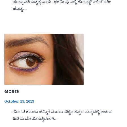
ಚಂದ್ರಾವತಿ ಬಡ್ಡಡ್ಕ ನಾನು- ಛೇ ನೀವು ಎಲ್ಲಿ ಹೋದ್ದು? ಸಚಿನ್ ಸರೀ
ಹೊಡ್ದ,…
ಅಂಕಣ
October 19, 2019
ನೋಟ! ಕಮಲಾ ಹೆಮ್ಮಿಗೆ ಮೂರು ಬೆಟ್ಟದ ತಪ್ಪಲ ಮದ್ಯದಲ್ಲಿ ಆಡುವ
ಹಿಡಿದು ಮೇಯಿಸುತ್ತಿರಲಾಗಿ…