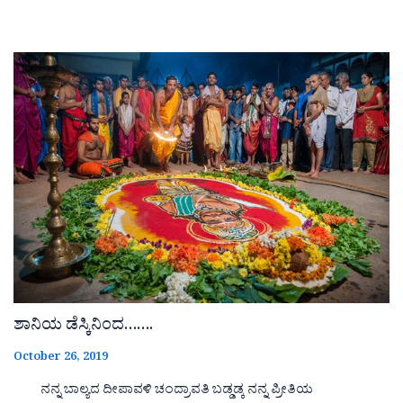
ಶಾನಿಯ ಡೆಸ್ಕಿನಿಂದ…….
October 26, 2019
ನನ್ನ ಬಾಲ್ಯದ ದೀಪಾವಳಿ ಚಂದ್ರಾವತಿ ಬಡ್ಡಡ್ಕ ನನ್ನ ಪ್ರೀತಿಯ