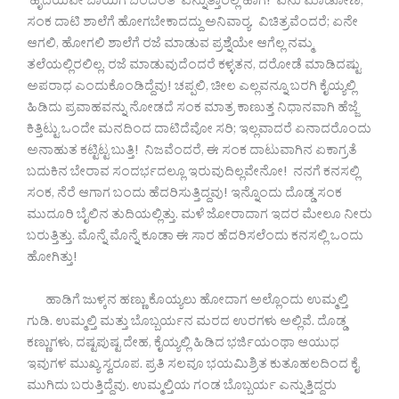
‘ಹೃದಯವೇ ಬಾಯಿಗೆ ಬಂದಂತೆ’ ಎನ್ನುತ್ತಾರಲ್ಲ ಹಾಗೆ! ಏನು ಮಾಡೋಣ,
ಸಂಕ ದಾಟಿ ಶಾಲೆಗೆ ಹೋಗಬೇಕಾದದ್ದು ಅನಿವಾರ‍್ಯ. ವಿಚಿತ್ರವೆಂದರೆ; ಏನೇ
ಆಗಲಿ, ಹೋಗಲಿ ಶಾಲೆಗೆ ರಜೆ ಮಾಡುವ ಪ್ರಶ್ನೆಯೇ ಆಗೆಲ್ಲ ನಮ್ಮ
ತಲೆಯಲ್ಲಿರಲಿಲ್ಲ. ರಜೆ ಮಾಡುವುದೆಂದರೆ ಕಳ್ಳತನ, ದರೋಡೆ ಮಾಡಿದಷ್ಟು
ಅಪರಾಧ ಎಂದುಕೊಂಡಿದ್ದೆವು! ಚಪ್ಪಲಿ, ಚೀಲ ಎಲ್ಲವನ್ನೂ ಬರಗಿ ಕೈಯ್ಯಲ್ಲಿ
ಹಿಡಿದು ಪ್ರವಾಹವನ್ನು ನೋಡದೆ ಸಂಕ ಮಾತ್ರ ಕಾಣುತ್ತ ನಿಧಾನವಾಗಿ ಹೆಜ್ಜೆ
ಕಿತ್ತಿಟ್ಟು ಒಂದೇ ಮನದಿಂದ ದಾಟಿದೆವೋ ಸರಿ; ಇಲ್ಲವಾದರೆ ಏನಾದರೊಂದು
ಅನಾಹುತ ಕಟ್ಟಿಟ್ಟ ಬುತ್ತಿ! ನಿಜವೆಂದರೆ, ಈ ಸಂಕ ದಾಟುವಾಗಿನ ಏಕಾಗ್ರತೆ
ಬದುಕಿನ ಬೇರಾವ ಸಂದರ್ಭದಲ್ಲೂ ಇರುವುದಿಲ್ಲವೇನೋ! ನನಗೆ ಕನಸಲ್ಲಿ
ಸಂಕ, ನೆರೆ ಆಗಾಗ ಬಂದು ಹೆದರಿಸುತ್ತಿದ್ದವು! ಇನ್ನೊಂದು ದೊಡ್ಡ ಸಂಕ
ಮುದೂರಿ ಬೈಲಿನ ತುದಿಯಲ್ಲಿತ್ತು. ಮಳೆ ಜೋರಾದಾಗ ಇದರ ಮೇಲೂ ನೀರು
ಬರುತ್ತಿತ್ತು. ಮೊನ್ನೆ ಮೊನ್ನೆ ಕೂಡಾ ಈ ಸಾರ ಹೆದರಿಸಲೆಂದು ಕನಸಲ್ಲಿ ಒಂದು
ಹೋಗಿತ್ತು!
ಹಾಡಿಗೆ ಜುಳ್ಕನ ಹಣ್ಣು ಕೊಯ್ಯಲು ಹೋದಾಗ ಅಲ್ಲೊಂದು ಉಮ್ಮಲ್ತಿ
ಗುಡಿ. ಉಮ್ಮಲ್ತಿ ಮತ್ತು ಬೊಬ್ಬರ್ಯನ ಮರದ ಉರಗಳು ಅಲ್ಲಿವೆ. ದೊಡ್ಡ
ಕಣ್ಣುಗಳು, ದಷ್ಟಪುಷ್ಟ ದೇಹ, ಕೈಯ್ಯಲ್ಲಿ ಹಿಡಿದ ಭರ್ಜಿಯಂಥಾ ಆಯುಧ
ಇವುಗಳ ಮುಖ್ಯ ಸ್ವರೂಪ. ಪ್ರತಿ ಸಲವೂ ಭಯಮಿಶ್ರಿತ ಕುತೂಹಲದಿಂದ ಕೈ
ಮುಗಿದು ಬರುತ್ತಿದ್ದೆವು. ಉಮ್ಮಲ್ತಿಯ ಗಂಡ ಬೊಬ್ಬರ್ಯ ಎನ್ನುತ್ತಿದ್ದರು