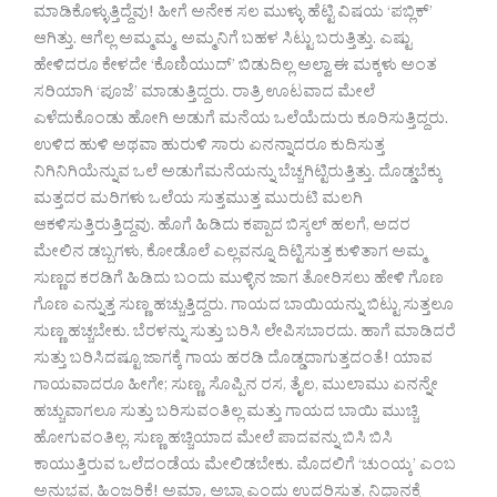
ಮಾಡಿಕೊಳ್ಳುತ್ತಿದ್ದೆವು! ಹೀಗೆ ಅನೇಕ ಸಲ ಮುಳ್ಳು ಹೆಟ್ಟಿ ವಿಷಯ ‘ಪಬ್ಲಿಕ್’
ಆಗಿತ್ತು. ಆಗೆಲ್ಲ ಅಮ್ಮಮ್ಮ, ಅಮ್ಮನಿಗೆ ಬಹಳ ಸಿಟ್ಟು ಬರುತ್ತಿತ್ತು. ಎಷ್ಟು
ಹೇಳಿದರೂ ಕೇಳದೇ ‘ಕೊಣಿಯುದ್’ ಬಿಡುದಿಲ್ಲ ಅಲ್ವಾ ಈ ಮಕ್ಕಳು ಅಂತ
ಸರಿಯಾಗಿ ‘ಪೂಜೆ’ ಮಾಡುತ್ತಿದ್ದರು. ರಾತ್ರಿ ಊಟವಾದ ಮೇಲೆ
ಎಳೆದುಕೊಂಡು ಹೋಗಿ ಅಡುಗೆ ಮನೆಯ ಒಲೆಯೆದುರು ಕೂರಿಸುತ್ತಿದ್ದರು.
ಉಳಿದ ಹುಳಿ ಅಥವಾ ಹುರುಳಿ ಸಾರು ಏನನ್ನಾದರೂ ಕುದಿಸುತ್ತ
ನಿಗಿನಿಗಿಯೆನ್ನುವ ಒಲೆ ಅಡುಗೆಮನೆಯನ್ನು ಬೆಚ್ಚಗಿಟ್ಟಿರುತ್ತಿತ್ತು. ದೊಡ್ಡಬೆಕ್ಕು
ಮತ್ತದರ ಮರಿಗಳು ಒಲೆಯ ಸುತ್ತಮುತ್ತ ಮುರುಟಿ ಮಲಗಿ
ಆಕಳಿಸುತ್ತಿರುತ್ತಿದ್ದವು. ಹೊಗೆ ಹಿಡಿದು ಕಪ್ಪಾದ ಬಿಸ್ಕಲ್ ಹಲಗೆ, ಅದರ
ಮೇಲಿನ ಡಬ್ಬಗಳು, ಕೋಡೊಲೆ ಎಲ್ಲವನ್ನೂ ದಿಟ್ಟಿಸುತ್ತ ಕುಳಿತಾಗ ಅಮ್ಮ
ಸುಣ್ಣದ ಕರಡಿಗೆ ಹಿಡಿದು ಬಂದು ಮುಳ್ಳಿನ ಜಾಗ ತೋರಿಸಲು ಹೇಳಿ ಗೊಣ
ಗೊಣ ಎನ್ನುತ್ತ ಸುಣ್ಣ ಹಚ್ಚುತ್ತಿದ್ದರು. ಗಾಯದ ಬಾಯಿಯನ್ನು ಬಿಟ್ಟು ಸುತ್ತಲೂ
ಸುಣ್ಣ ಹಚ್ಚಬೇಕು. ಬೆರಳನ್ನು ಸುತ್ತು ಬರಿಸಿ ಲೇಪಿಸಬಾರದು. ಹಾಗೆ ಮಾಡಿದರೆ
ಸುತ್ತು ಬರಿಸಿದಷ್ಟೂ ಜಾಗಕ್ಕೆ ಗಾಯ ಹರಡಿ ದೊಡ್ಡದಾಗುತ್ತದಂತೆ! ಯಾವ
ಗಾಯವಾದರೂ ಹೀಗೇ; ಸುಣ್ಣ, ಸೊಪ್ಪಿನ ರಸ, ತೈಲ, ಮುಲಾಮು ಏನನ್ನೇ
ಹಚ್ಚುವಾಗಲೂ ಸುತ್ತು ಬರಿಸುವಂತಿಲ್ಲ ಮತ್ತು ಗಾಯದ ಬಾಯಿ ಮುಚ್ಚಿ
ಹೋಗುವಂತಿಲ್ಲ. ಸುಣ್ಣ ಹಚ್ಚಿಯಾದ ಮೇಲೆ ಪಾದವನ್ನು ಬಿಸಿ ಬಿಸಿ
ಕಾಯುತ್ತಿರುವ ಒಲೆದಂಡೆಯ ಮೇಲಿಡಬೇಕು. ಮೊದಲಿಗೆ ‘ಚುಂಯ್ಕ’ ಎಂಬ
ಅನುಭವ, ಹಿಂಜರಿಕೆ! ಅಮ್ಮಾ, ಅಬ್ಬಾ ಎಂದು ಉದ್ಗರಿಸುತ್ತ, ನಿಧಾನಕ್ಕೆ