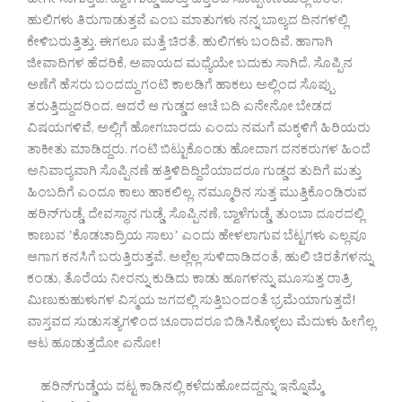
ಹೀಗೇ ಸಾಗುತ್ತಿದೆ. ಬ್ವಾಳೆಗುಡ್ಡೆ ಮತ್ತು ಹತ್ತಿರದ ಸೊಪ್ಪಿನಣೆಯಲ್ಲಿ ಚಿರತೆ,
ಹುಲಿಗಳು ತಿರುಗಾಡುತ್ತವೆ ಎಂಬ ಮಾತುಗಳು ನನ್ನ ಬಾಲ್ಯದ ದಿನಗಳಲ್ಲಿ
ಕೇಳಿಬರುತ್ತಿತ್ತು. ಈಗಲೂ ಮತ್ತೆ ಚಿರತೆ, ಹುಲಿಗಳು ಬಂದಿವೆ. ಹಾಗಾಗಿ
ಜೀವಾದಿಗಳ ಹೆದರಿಕೆ, ಅಪಾಯದ ಮಧ್ಯೆಯೇ ಬದುಕು ಸಾಗಿದೆ. ಸೊಪ್ಪಿನ
ಅಣೆಗೆ ಹೆಸರು ಬಂದದ್ದು ಗಂಟಿ ಕಾಲಡಿಗೆ ಹಾಕಲು ಅಲ್ಲಿಂದ ಸೊಪ್ಪು
ತರುತ್ತಿದ್ದುದರಿಂದ. ಆದರೆ ಆ ಗುಡ್ಡದ ಆಚೆ ಬದಿ ಏನೇನೋ ಬೇಡದ
ವಿಷಯಗಳಿವೆ, ಅಲ್ಲಿಗೆ ಹೋಗಬಾರದು ಎಂದು ನಮಗೆ ಮಕ್ಕಳಿಗೆ ಹಿರಿಯರು
ತಾಕೀತು ಮಾಡಿದ್ದರು. ಗಂಟಿ ಬಿಟ್ಟುಕೊಂಡು ಹೋದಾಗ ದನಕರುಗಳ ಹಿಂದೆ
ಅನಿವಾರ‍್ಯವಾಗಿ ಸೊಪ್ಪಿನಣೆ ಹತ್ತಿಳಿದಿದ್ದಿದೆಯಾದರೂ ಗುಡ್ಡದ ತುದಿಗೆ ಮತ್ತು
ಹಿಂಬದಿಗೆ ಎಂದೂ ಕಾಲು ಹಾಕಲಿಲ್ಲ. ನಮ್ಮೂರಿನ ಸುತ್ತ ಮುತ್ತಿಕೊಂಡಿರುವ
ಹರಿನ್‌ಗುಡ್ಡೆ, ದೇವಸ್ಥಾನ ಗುಡ್ಡೆ, ಸೊಪ್ಪಿನಣೆ, ಬ್ವಾಳೆಗುಡ್ಡೆ, ತುಂಬಾ ದೂರದಲ್ಲಿ
ಕಾಣುವ ʼಕೊಡಚಾದ್ರಿಯ ಸಾಲುʼ ಎಂದು ಹೇಳಲಾಗುವ ಬೆಟ್ಟಗಳು ಎಲ್ಲವೂ
ಆಗಾಗ ಕನಸಿಗೆ ಬರುತ್ತಿರುತ್ತವೆ. ಅಲ್ಲೆಲ್ಲ ಸುಳಿದಾಡಿದಂತೆ, ಹುಲಿ ಚಿರತೆಗಳನ್ನು
ಕಂಡು, ತೊರೆಯ ನೀರನ್ನು ಕುಡಿದು ಕಾಡು ಹೂಗಳನ್ನು ಮೂಸುತ್ತ ರಾತ್ರಿ
ಮಿಣುಕುಹುಳುಗಳ ವಿಸ್ಮಯ ಜಗದಲ್ಲಿ ಸುತ್ತಿಬಂದಂತೆ ಭ್ರಮೆಯಾಗುತ್ತದೆ!
ವಾಸ್ತವದ ಸುಡುಸತ್ಯಗಳಿಂದ ಚೂರಾದರೂ ಬಿಡಿಸಿಕೊಳ್ಳಲು ಮೆದುಳು ಹೀಗೆಲ್ಲ
ಆಟ ಹೂಡುತ್ತದೋ ಏನೋ!
ಹರಿನ್‌ಗುಡ್ಡೆಯ ದಟ್ಟ ಕಾಡಿನಲ್ಲಿ ಕಳೆದುಹೋದದ್ದನ್ನು ಇನ್ನೊಮ್ಮೆ