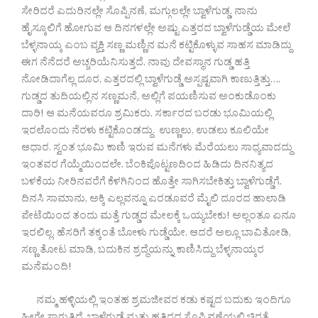
ಸೇರಿದರೆ ಎದುರಿನಲ್ಲೇ ಸೊಪ್ಪಿನಣೆ, ಮಗ್ಗುಲಲ್ಲೇ ಬ್ವಾಳೆಗುಡ್ಡ. ನಾನು
ಹೈಸ್ಕೂಲಿಗೆ ಹೋಗುವ ಆ ದಿನಗಳಲ್ಲೇ ಅಷ್ಟು ಎತ್ತರದ ಬ್ವಾಳೆಗುಡ್ಡೆಯ ಮೇಲೆ
ಬೆಳ್ಳನಾಯ್ಕ ಎಂಬ ವ್ಯಕ್ತಿ ಸಣ್ಣ ಮಣ್ಣಿನ ಮನೆ ಕಟ್ಟಿಕೊಳ್ಳುವ ಸಾಹಸ ಮಾಡಿದ್ದು
ಈಗ ನೆನೆದರೆ ಅಚ್ಚರಿಯೆನಿಸುತ್ತದೆ. ನಾವು ದೇವಸ್ಥಾನ ಗುಡ್ಡ ಹತ್ತಿ
ನೋಡಿದಾಗೆಲ್ಲ ದೂರ, ಎತ್ತರದಲ್ಲಿ ಬ್ವಾಳೆಗುಡ್ಡೆ ಅಸ್ಪಷ್ಟವಾಗಿ ಕಾಣುತ್ತಿತ್ತು….
ಗುಡ್ಡದ ತುದಿಯಲ್ಲಿನ ಸಣ್ಣಮನೆ, ಅಲ್ಲಿಗೆ ಪಯಣಿಸುವ ಅಂಕುಡೊಂಕು
ದಾರಿ! ಆ ಮನೆಯವರೂ ಶ್ರಮಿಕರು. ಸರ್ಕಾರದ ಬರಡು ಭೂಮಿಯಲ್ಲಿ
ಇರಲೊಂದು ನೆರಳು ಕಟ್ಟಿಕೊಂಡದ್ದು. ಉಣ್ಣಲು, ಉಡಲು ಕೂಲಿಯೇ
ಆಧಾರ. ಸ್ವಂತ ಭೂಮಿ ಕಾಣಿ ಇರುವ ಮನೆಗಳು ಮೆರೆಯಲು ಸಾಧ್ಯವಾದದ್ದು
ಇಂತವರ ಗೆಯ್ಮೆಯಿಂದಲೇ. ಬೆಂಕಿಪೊಟ್ಟಣದಿಂದ ಹಿಡಿದು ದಿನನಿತ್ಯದ
ಬಳಕೆಯ ನೀರಿನವರೆಗೆ ಕೆಳಗಿನಿಂದ ಹೊತ್ತೇ ಸಾಗಿಸಬೇಕಿತ್ತು ಬ್ವಾಳೆಗುಡ್ಡೆಗೆ.
ದಿನಸಿ ಸಾಮಾನು, ಅಕ್ಕಿ ಎಲ್ಲವನ್ನೂ ಎರಡೂವರೆ ಮೈಲಿ ದೂರದ ಹಾಲಾಡಿ
ಪೇಟೆಯಿಂದ ತಂದು ಮತ್ತೆ ಗುಡ್ಡದ ಮೇಲಕ್ಕೆ ಒಯ್ಯಬೇಕು! ಅಲ್ಲಂತೂ ಏನೂ
ಇರಲಿಲ್ಲ. ಹೆಸರಿಗೆ ತಕ್ಕಂತೆ ಬೋಳು ಗುಡ್ಡೆಯೇ. ಆದರೆ ಅಲ್ಲೂ ಬಾವಿತೋಡಿ,
ಸಣ್ಣ ತೋಟ ಮಾಡಿ, ಬದುಕಿನ ಶ್ರದ್ಧೆಯನ್ನು ಕಾಣಿಸಿದ್ದು ಬೆಳ್ಳನಾಯ್ಕರ
ಮನೆಮಂದಿ!
ನಮ್ಮ ಹಳ್ಳಿಯಲ್ಲಿ ಇಂತಹ ಶ್ರಮಜೀವರ ಕಡು ಕಷ್ಟದ ಬದುಕು ಇಂದಿಗೂ