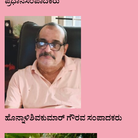
ಪ್ರಧಾನಸಂಪಾದಕರು
ಹೊನ್ನಾಳಿಶಿವಕುಮಾರ್ ಗೌರವ ಸಂಪಾದಕರು