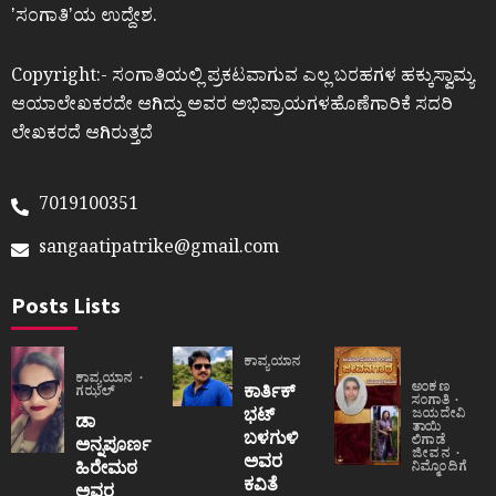
ʼಸಂಗಾತಿʼಯ ಉದ್ದೇಶ.
Copyright:- ಸಂಗಾತಿಯಲ್ಲಿ ಪ್ರಕಟವಾಗುವ ಎಲ್ಲ ಬರಹಗಳ ಹಕ್ಕುಸ್ವಾಮ್ಯ
ಆಯಾಲೇಖಕರದೇ ಆಗಿದ್ದು ಅವರ ಅಭಿಪ್ರಾಯಗಳಹೊಣೆಗಾರಿಕೆ ಸದರಿ
ಲೇಖಕರದೆ ಆಗಿರುತ್ತದೆ
7019100351
sangaatipatrike@gmail.com
Posts Lists
ಕಾವ್ಯಯಾನ
ಕಾವ್ಯಯಾನ
ಅಂಕಣ
ಕಾರ್ತಿಕ್
ಗಝಲ್
ಸಂಗಾತಿ
ಭಟ್
ಜಯದೇವಿ
ಡಾ
ತಾಯಿ
ಬಳಗುಳಿ
ಲಿಗಾಡೆ
ಅನ್ನಪೂರ್ಣ
ಜೀವನ
ಅವರ
ಹಿರೇಮಠ
ನಿಮ್ಮೊಂದಿಗೆ
ಕವಿತೆ
ಅವರ