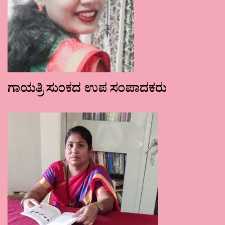
ಗಾಯತ್ರಿ ಸುಂಕದ ಉಪ ಸಂಪಾದಕರು