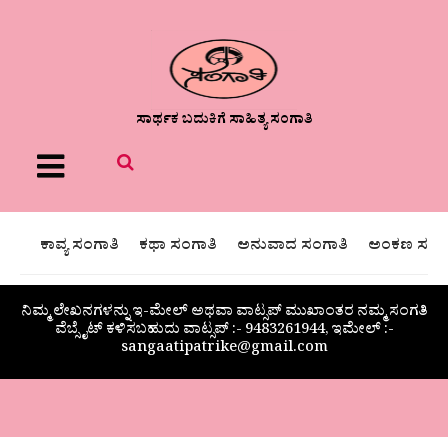
ಸಾರ್ಥಕ ಬದುಕಿಗೆ ಸಾಹಿತ್ಯ ಸಂಗಾತಿ
Menu
ಕಾವ್ಯ ಸಂಗಾತಿ
ಕಥಾ ಸಂಗಾತಿ
ಅನುವಾದ ಸಂಗಾತಿ
ಅಂಕಣ ಸಂಗಾ
ನಿಮ್ಮ ಲೇಖನಗಳನ್ನು ಇ-ಮೇಲ್ ಅಥವಾ ವಾಟ್ಸಪ್ ಮುಖಾಂತರ ನಮ್ಮ ಸಂಗತಿ
ವೆಬ್ಸೈಟ್ ಕಳಿಸಬಹುದು ವಾಟ್ಸಪ್‌ :- 9483261944, ಇಮೇಲ್ :-
sangaatipatrike@gmail.com