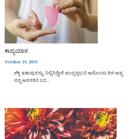
ಕಾವ್ಯಯಾನ
October 19, 2019
ಲೆಕ್ಕ ಇಡುವುದನ್ನು ನಿಲ್ಲಿಸಿದ್ದೇನೆ ಚಂದ್ರಪ್ರಭ.ಬಿ ಅದೊಂದು ದಿನ ಅಪ್ಪ
ನನ್ನ ಅವಸರಿಸಿ ಬರ…