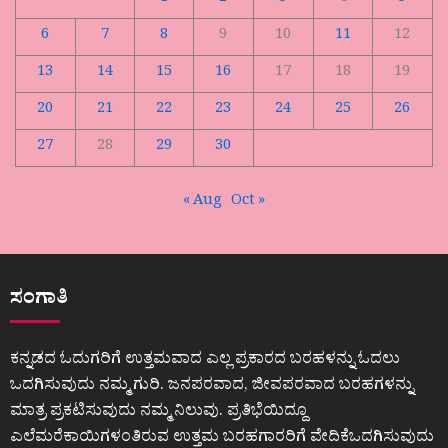
6
7
8
9
10
11
12
13
14
15
16
17
18
19
20
21
22
23
24
25
26
27
28
29
30
« Aug
Oct »
ಸಂಗಾತಿ
ಕನ್ನಡದ ಓದುಗರಿಗೆ ಉತ್ತಮವಾದ ಎಲ್ಲ ಪ್ರಕಾರದ ಬರಹಳನ್ನು ಓದಲು
ಒದಗಿಸುವುದು ನಮ್ಮ ಗುರಿ. ಜನಪರವಾದ, ಜೀವಪರವಾದ ಬರಹಗಳನ್ನು
ಮಾತ್ರ ಪ್ರಕಟಿಸುವುದು ನಮ್ಮ ನಿಲುವು. ಪ್ರತಿಭೆಯಿದ್ದೂ
ಎಲೆಮರೆಕಾಯಿಗಳಂತಿರುವ ಉತ್ತಮ ಬರಹಗಾರರಿಗೆ ವೇದಿಕೆಒದಗಿಸುವುದು