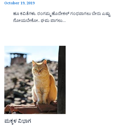
October 19, 2019
ಹೂ ಕವಿತೆಗಳು. ರಂಗಮ್ಮ ಹೊದೇಕಲ್ ಗಂಧವಾಗಲು ಬೇರು ಎಷ್ಟು
ನೋಯಬೇಕೋ.. ಘಮ ವಾಗಲು…
ಮಕ್ಕಳ ವಿಭಾಗ