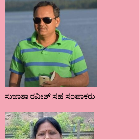
ಸುಜಾತಾ ರವೀಶ್ ಸಹ ಸಂಪಾಕರು