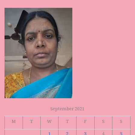
September 2021
M
T
W
T
F
S
S
1
2
3
4
5