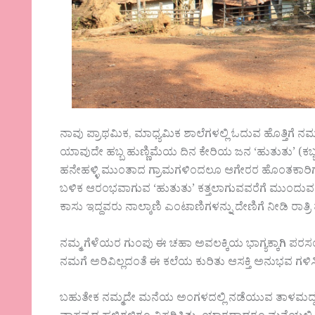
ನಾವು ಪ್ರಾಥಮಿಕ, ಮಾಧ್ಯಮಿಕ ಶಾಲೆಗಳಲ್ಲಿ ಓದುವ ಹೊತ್ತಿಗೆ ನಮ
ಯಾವುದೇ ಹಬ್ಬ ಹುಣ್ಣಿಮೆಯ ದಿನ ಕೇರಿಯ ಜನ ‘ಹುತುತು’ (ಕಬ್ಬಡ್ಡಿ
ಹನೇಹಳ್ಳಿ ಮುಂತಾದ ಗ್ರಾಮಗಳಿಂದಲೂ ಆಗೇರರ ಹೊಂತಕಾರಿಗಳು 
ಬಳಿಕ ಆರಂಭವಾಗುವ ‘ಹುತುತು’ ಕತ್ತಲಾಗುವವರೆಗೆ ಮುಂದುವರಿದ
ಕಾಸು ಇದ್ದವರು ನಾಲ್ಕಾಣಿ ಎಂಟಾಣಿಗಳನ್ನು ದೇಣಿಗೆ ನೀಡಿ ರಾತ್ರಿ ತ
ನಮ್ಮ ಗೆಳೆಯರ ಗುಂಪು ಈ ಚಹಾ ಅವಲಕ್ಕಿಯ ಭಾಗ್ಯಕ್ಕಾಗಿ ಪರಸಂಗ
ನಮಗೆ ಅರಿವಿಲ್ಲದಂತೆ ಈ ಕಲೆಯ ಕುರಿತು ಆಸಕ್ತಿ ಅನುಭವ ಗಳಿಸಿಕೊ
ಬಹುತೇಕ ನಮ್ಮದೇ ಮನೆಯ ಅಂಗಳದಲ್ಲಿ ನಡೆಯುವ ತಾಳಮದ್ದಲ