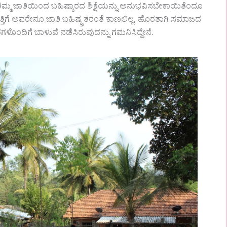
ಮ್ಮ ಜಾತಿಯಿಂದ ಬಹಿಷ್ಕಾರದ ಶಿಕ್ಷೆಯನ್ನು ಅನುಭವಿಸಬೇಕಾಯಿತೆಂದೂ
ತ್ತಿಗೆ ಅವರೇನೂ ಜಾತಿ ಬಹಿಷ್ಕ್ರತರಂತೆ ಕಾಣಲಿಲ್ಲ. ಹೊರತಾಗಿ ಸಮಾಜದ
ಗಳೊಂದಿಗೆ ಬಾಳುವೆ ನಡೆಸಿರುವುದನ್ನು ಗಮನಿಸಿದ್ದೇನೆ.