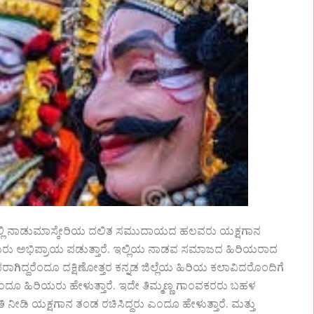
ಲದಲ್ಲಿ ನಾಡುಮಾಸ್ಕೇರಿಯ ದಲಿತ ಸಮುದಾಯದ ಹಲವರು ಯಕ್ಷಗಾನ
ಯರು ಅಭಿಪ್ರಾಯ ಪಡುತ್ತಾರೆ. ಇಲ್ಲಿಯ ನಾಡವ ಸಮಾಜದ ಹಿರಿಯರಾದ
ಿದ್ದರೆಂದೂ ದಕ್ಷಿಣೋತ್ತರ ಕನ್ನಡ ಜಿಲ್ಲೆಯ ಹಿರಿಯ ಕಲಾವಿದರೊಂದಿಗೆ
ಂದೂ ಹಿರಿಯರು ಹೇಳುತ್ತಾರೆ. ಇದೇ ತಿಮ್ಮಣ್ಣ ಗಾಂವಕರರು ಬಹಳ
ನೀಡಿ ಯಕ್ಷಗಾನ ತಂಡ ರಚಿಸಿದ್ದರು ಎಂದೂ ಹೇಳುತ್ತಾರೆ. ಮತ್ತು