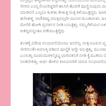
ವಾಸ್ತವ್ಯದ ಹಳ್ಳಿಗಳಿಗೂ ವಿಸ್ತರಿಸಿತ್ತು. ಯಾರದಾದರೂ ಮನೆಯ
ಸೇರಿದ ಎಲ್ಲಾ ನೆಂಟರಿಷ್ಟರಿಗೆ ಹಾಸಿಗೆ ಹೊದಿಕೆ ಪೂರೈಸುವುದು ಮನ
ಮಾಡಿದರೆ ಎಲ್ಲರೂ ಕುಳಿತು ಕೇಳುತ್ತ ರಾತ್ರಿ ಕಳೆಯುತ್ತಿದ್ದರು. 
ಹನೇಹಳ್ಳಿ, ಸಾಣಿಕಟ್ಟಾ ಮಾತ್ರವಲ್ಲದೇ ದೂರದ ಗುಂಡಬಾಳಾ, ಹಿಲ್
ಮೇರೆಗೆ ಹೋಗಿ ಪ್ರದರ್ಶನ ನೀಡಿ ಬರುತ್ತಿತ್ತು. ನಮ್ಮ ಗೆಳೆಯರ
ಆತಿಥ್ಯವನ್ನಂತೂ ಪಡೆಯುತ್ತಿದ್ದೆವು.
ತಂಡಕ್ಕೆ ವಿಶೇಷ ಸಂಭಾವನೆಯೇನೂ ಇರಲಿಲ್ಲ. ರಾತ್ರಿ ಊಟದ ವ್ಯವಸ್ಥೆ
ಸೇರಿದಂತೆ) ಅವಲಕ್ಕಿ ಚಹಾದ ಪೂರೈಕೆ ಇದ್ದೇ ಇರುತ್ತಿತ್ತು
ಎಂಟತ್ತು ರೂಪಾಯಿಗಳನ್ನಿಟ್ಟು ಭಾಗವತನಿಗೆ ನೀಡಿ ಕೈ ಮುಗಿದು ಬ
ನೀಡಬೇಕಿತ್ತು. ಅರ್ಥ ಹೇಳಿದ ಕಲಾವಿದರಿಗೆ ಯಾವ ಸಂಭಾವನೆಯ