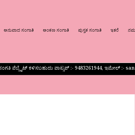
ಅನುವಾದ ಸಂಗಾತಿ
ಅಂಕಣ ಸಂಗಾತಿ
ಪುಸ್ತಕ ಸಂಗಾತಿ
ಇತರೆ
ನಮ್ಮ
ಂಗತಿ ವೆಬ್ಸೈಟ್ ಕಳಿಸಬಹುದು ವಾಟ್ಸಪ್‌ :- 9483261944, ಇಮೇಲ್ :-