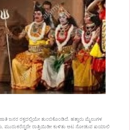
ಿ ಜನರ ರಕ್ತದಲ್ಲಿಯೇ ತುಂಬಿಕೊಂಡಿದೆ. ಹತ್ತಾರು ಮೈಲುಗಳ
್ಕಳು, ಮುದುಕರೆನ್ನದೇ ರಾತ್ರಿಯಿಡೀ ಕುಳಿತು ಆಟ ನೋಡುವ ಖಯಾಲಿ