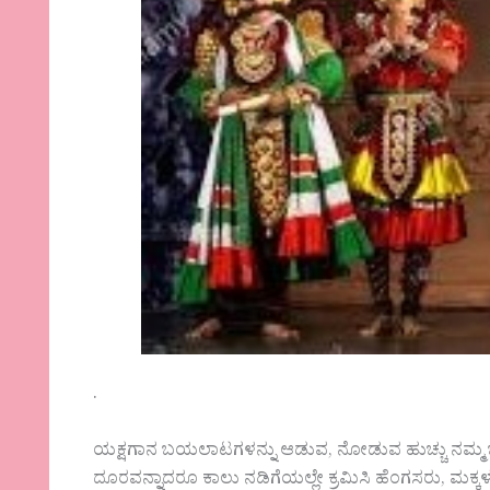
.
ಯಕ್ಷಗಾನ ಬಯಲಾಟಗಳನ್ನು ಆಡುವ, ನೋಡುವ ಹುಚ್ಚು ನಮ್ಮ ಜಾತ
ದೂರವನ್ನಾದರೂ ಕಾಲು ನಡಿಗೆಯಲ್ಲೇ ಕ್ರಮಿಸಿ ಹೆಂಗಸರು, ಮಕ