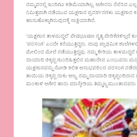
ನಮ್ಮವರಲ್ಲಿ ಇಂದಿಗೂ ಕಡಿಮೆಯಾಗಿಲ್ಲ. ಆಗೇರರು ನೆಲೆಸಿದ ಎ
ನಿಮಿತ್ತವಾಗಿ ನಡೆಯುವ ಯಕ್ಷಗಾನ ಪ್ರದರ್ಶನಗಳು ಯಕ್ಷಗಾನ ಕಲ
ಹಾಸುಹೊಕ್ಕಾಗಿರುವುದಕ್ಕೆ ಸಾಕ್ಷಿಯಾಗಿದೆ.
‘ಯಕ್ಷಗಾನ ತಾಳಮದ್ದಲೆ’ ವೇಷಭೂಷಣ ನೃತ್ಯ ವೇದಿಕೆಗಳಿಲ್ಲದೆ ಕುಳ
‘ಪರಸಂಗ’ ಎಂದೇ ಕರೆಯುತ್ತಿದ್ದರು. ನಾವು ಪ್ರಾಥಮಿಕ ಶಾಲೆಗಳ
ಮೇಲಿಂದ ಮೇಲೆ ನಡೆಯುತ್ತಿದ್ದವು. ನಮ್ಮ ಕೇರಿಯ ತಾಳಮದ್ದಲೆ ಕ
ದಾಯಾದಿ ಚಿಕ್ಕಪ್ಪ ಗುಂದಿಹಿತ್ತಲಿನ ಮಹಾದೇವ ಎಂಬುವನು ಮದ್ದಳೆ 
ಯಕ್ಷಗಾನವನ್ನು ನೋಡಿ ಕಲಿತ ಅನುಭವದಿಂದ ಪರಸಂಗ ನಡೆದಾಗ 
ತಾಯಿಯ ಚಿಕ್ಕಪ್ಪ ರಾಕು ಅಜ್ಜ, ನಮ್ಮ ದಾಯಾದಿ ಚಿಕ್ಕಪ್ಪಂದಿರ
ಮಂಕಾಳಿ ಆಗೇರ ಹಾರು ಮಾಸ್ಕೇರಿಯ ತಿಮ್ಮಜ್ಜ ಮುಂತಾದವರು 