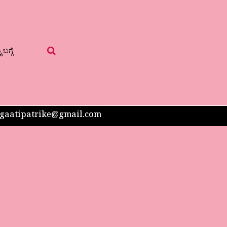
 ಬಗ್ಗೆ
 sangaatipatrike@gmail.com