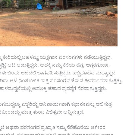
್ಮ ಕೇರಿಯಲ್ಲಿ ಬಹಳಷ್ಟು ಯಕ್ಷಗಾನ ಪರಸಂಗಗಳು ನಡೆಯುತ್ತಿದ್ದವು.
) ಆಟ ಆಡುತ್ತಿದ್ದರು. ಅದಕ್ಕೆ ನಮ್ಮ ನೆರೆಯ ಹೆಗ್ರೆ, ಅಗ್ಗರಗೋಣ,
ಬಂದು ಆಟದಲ್ಲಿ ಭಾಗವಹಿಸುತ್ತಿದ್ದರು. ಹಬ್ಬದೂಟದ ಮಧ್ಯಾಹ್ನದ
ು ಆಟ ನಿಂತ ಬಳಿಕ ರಾತ್ರಿ ಪರಸಂಗ ನಡೆಸುವ ತೀರ್ಮಾನವಾಗುತ್ತಿತ್ತು.
ಾಳಮದ್ದಲೆಯಲ್ಲಿ ಅವಲಕ್ಕಿ ಚಹಾದ ವ್ಯವಸ್ಥೆಗೆ ನೆರವಾಗುತ್ತಿದ್ದರು.
ದುದ್ದಕ್ಕೂ ಎಚ್ಚರಿದ್ದು ಅನಿವಾರ್ಯವಾಗಿ ಕಥಾನಕವನ್ನು ಆಲಿಸುತ್ತ
ಂಡದ್ದು ಮಾತ್ರ ತುಂಬ ವಿಚಿತ್ರವೇ ಅನ್ನಿಸುತ್ತದೆ.
ೆ ಅಥವಾ ಪರಸಂಗದ ಪ್ರಖ್ಯಾತಿ ನಮ್ಮ ನೆರೆಹೊರೆಯ ಆಗೇರರ