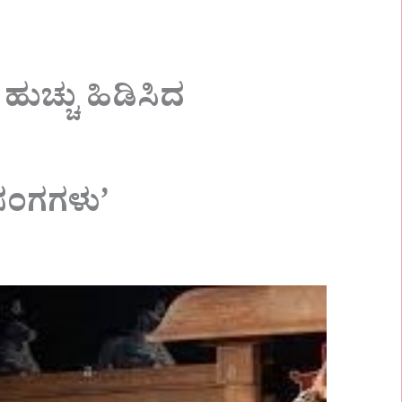
ುಚ್ಚು ಹಿಡಿಸಿದ
ಸಂಗಗಳು’