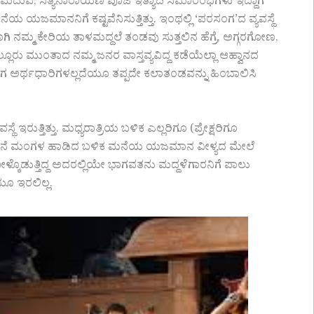
ಲ್ಲಿ ಮದುವೆ, ಸತ್ಯನಾರಾಯಣ ಪೂಜೆ ಇತ್ಯಾದಿ ಸಮಾರಂಭಗಳು ಇದ್ದಾಗ
ೆಯ ಯಜಮಾನನಿಗೆ ಕಷ್ಟವೆನಿಸುತ್ತಿತ್ತು. ಇಂಥಲ್ಲಿ ‘ಪರಸಂಗ’ದ ವ್ಯವಸ್ಥೆ
ಹೀಗಾಗಿ ನಮ್ಮ ಕೇರಿಯ ತಾಳಮದ್ದಲೆ ತಂಡವು ಸುತ್ತಲಿನ ಹೆಗ್ರೆ, ಅಗ್ಗರಗೋಣ,
ಲೂರು ಮುಂತಾದ ನಮ್ಮ ಜನರ ವಾಸ್ತವ್ಯವಿದ್ದ ಕಡೆಯೆಲ್ಲಾ ಆಹ್ವಾನದ
 ಬಳಗ ಅರ್ಥಧಾರಿಗಳಲ್ಲದೆಯೂ ತಪ್ಪದೇ ಕಲಾತಂಡವನ್ನು ಹಿಂಬಾಲಿಸಿ
 ಇರುತ್ತಿತ್ತು. ಮಧ್ಯರಾತ್ರಿಯ ಬಳಿಕ ಎಲ್ಲರಿಗೂ (ಪ್ರೇಕ್ಷರಿಗೂ
. ಮುಂಜಾನೆ ಮಂಗಳ ಹಾಡಿದ ಬಳಿಕ ಮನೆಯ ಯಜಮಾನ ವೀಳ್ಯದ ಮೇಲೆ
ೀಳ್ಕೊಡುತ್ತಿದ್ದ ಅದರಲ್ಲಿಯೇ ಭಾಗವತನು ಮದ್ದಳೆಗಾರನಿಗೆ ಪಾಲು
ೂ ಇರಲಿಲ್ಲ.