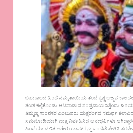
ಬಹುಕಾಲದ ಹಿಂದೆ ನಮ್ಮ ತಾಯಿಯ ತಂದೆ ಕೃಷ್ಣ ಅಜ್ಜನ ಕಾ
ತಂಡ ಕಟ್ಟಿಕೊಂಡು ಆಟವಾಡುವ ಸಂಪ್ರದಾಯವಿತ್ತೆಂದು ಹಿರಿ
ತಿಮ್ಮಣ್ಣ ಗಾಂವಕರ ಎಂಬುವರು ಯಕ್ಷರಂಗದ ಸಮರ್ಥ ಕಲಾವಿದರಾಗ
ಸಮಜೋಡಿಯಾಗಿ ಪಾತ್ರ ನಿರ್ವಹಿಸಿದ ಅನುಭವಿಗಳೂ ಆಗಿದ್ದಾರೆ
ಹಿಂದೆಯೇ ದಲಿತ ಆಗೇರ ಯುವಕರನ್ನು ಒಂದೆಡೆ ಸೇರಿಸಿ ತರಬೇತಿ 