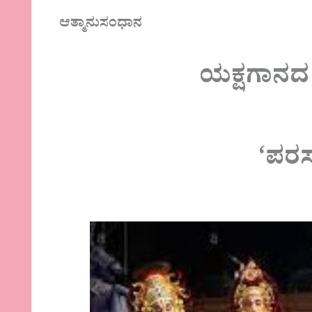
ಆತ್ಮಾನುಸಂಧಾನ
ಯಕ್ಷಗಾನದ ಹ
‘ಪರ