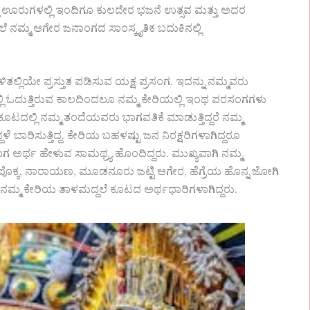
ಲ್ಲ ಊರುಗಳಲ್ಲಿ ಇಂದಿಗೂ ಕುಲದೇರ ಭಜನೆ ಉತ್ಸವ ಮತ್ತು ಅದರ
ೆ ನಮ್ಮ ಆಗೇರ ಜನಾಂಗದ ಸಾಂಸ್ಕೃತಿಕ ಬದುಕಿನಲ್ಲಿ
ಿತಲ್ಲಿಯೇ ಪ್ರಸ್ತುತ ಪಡಿಸುವ ಯಕ್ಷ ಪ್ರಸಂಗ. ಇದನ್ನು ನಮ್ಮವರು
ಲ್ಲಿ ಓದುತ್ತಿರುವ ಕಾಲದಿಂದಲೂ ನಮ್ಮ ಕೇರಿಯಲ್ಲಿ ಇಂಥ ಪರಸಂಗಗಳು
ೂಟದಲ್ಲಿ ನಮ್ಮ ತಂದೆಯವರು ಭಾಗವತಿಕೆ ಮಾಡುತ್ತಿದ್ದರೆ ನಮ್ಮ
ಬಾರಿಸುತ್ತಿದ್ದ. ಕೇರಿಯ ಬಹಳಷ್ಟು ಜನ ನಿರಕ್ಷರಿಗಳಾಗಿದ್ದರೂ
ಅರ್ಥ ಹೇಳುವ ಸಾಮಥ್ರ್ಯ ಹೊಂದಿದ್ದರು. ಮುಖ್ಯವಾಗಿ ನಮ್ಮ
ಾದ ಪೊಕ್ಕ, ನಾರಾಯಣ, ಮೂಡನೂರು ಜಟ್ಟಿ ಆಗೇರ, ಹೆಗ್ರೆಯ ಹೊನ್ನ ಜೋಗಿ
ನಮ್ಮ ಕೇರಿಯ ತಾಳಮದ್ದಲೆ ಕೂಟದ ಅರ್ಥಧಾರಿಗಳಾಗಿದ್ದರು.