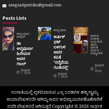
sangaatipatrike@gmail.com
Posts Lists
ಕಾವ್ಯಯಾನ
ಕಾವ್ಯಯಾನ
ಅಂಕಣ
ಕಾರ್ತಿಕ್
ಗಝಲ್
ಸಂಗಾತಿ
ಭಟ್
ಜಯದೇವಿ
ಡಾ
ತಾಯಿ
ಬಳಗುಳಿ
ಲಿಗಾಡೆ
ಅನ್ನಪೂರ್ಣ
ಜೀವನ
ಅವರ
ಹಿರೇಮಠ
ನಿಮ್ಮೊಂದಿಗೆ
ಕವಿತೆ
ಅವರ
“ನನ್ನೆದೆಯ
ಗಜಲ್
August
ಗೂಡಿನಲ್ಲಿ”
7,
August
2026
7, 2026
August
7, 2026
ಸಂಗಾತಿಯಲ್ಲಿ ಪ್ರಕಟವಾಗುವ ಎಲ್ಲ ಬರಹಗಳ ಹಕ್ಕುಸ್ವಾಮ್ಯ
ಆಯಾಲೇಖಕರದೇ ಆಗಿದ್ದು ಅವರ ಅಭಿಪ್ರಾಯಗಳಹೊಣೆಗಾರಿಕೆ
ಸದರಿ ಲೇಖಕರದೆ ಆಗಿರುತ್ತದೆ Copyright © 2026 ಸಾರ್ಥಕ