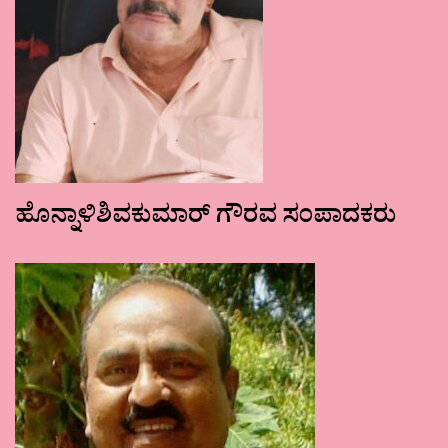
ಹೊನ್ನಾಳಿಶಿವಕುಮಾರ್ ಗೌರವ ಸಂಪಾದಕರು