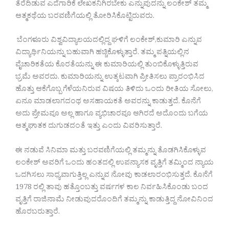
ತೆರೆದಿಡುವ ಎದೆಗಾರಿಕೆ ಲೇಖಕನಿಗಿರಬೇಕು ಎನ್ನುವುದನ್ನು ಲಂಕೇಶ್ ತಮ್ಮ
ಆತ್ಮಕಥೆಯ ಬರವಣಿಗೆಯಲ್ಲಿ ತೋರಿಸಿಕೊಟ್ಟಿರುವರು.
ಬೆಂಗಳೂರು ವಿಶ್ವವಿದ್ಯಾಲಯದಲ್ಲಿದ್ದ ಘಳಿಗೆ ಲಂಕೇಶ್,ಕುಮಾರಿ ಎನ್ನುವ
ವಿದ್ಯಾರ್ಥಿನಿಯನ್ನು ಬಹುವಾಗಿ ಹಚ್ಚಿಕೊಳ್ಳುತ್ತಾರೆ. ತಮ್ಮ ಪತ್ನಿಯಲ್ಲಿನ
ವೈಚಾರಿಕತೆಯ ಕೊರತೆಯನ್ನು ಈ ಕುಮಾರಿಯಲ್ಲಿ ತುಂಬಿಕೊಳ್ಳುತ್ತಿರುವ
ಭ್ರಮೆ ಅವರದು. ಕುಮಾರಿಯನ್ನು ಉತ್ಕಟವಾಗಿ ಪ್ರೀತಿಸಲು ಪ್ರಾರಂಭಿಸಿದ
ಹೊತ್ತು ಆಕೆಗೊಬ್ಬ ಗೆಳೆಯನಿರುವ ವಿಷಯ ತಿಳಿದು ಒಂದು ರೀತಿಯ ಸೋಲು,
ಏನೂ ಮಾಡಲಾಗದಂಥ ಅಸಹಾಯಕತೆ ಅವರನ್ನು ಕಾಡುತ್ತದೆ. ಕೊನೆಗೆ
ಅದು ಪ್ರೇಮವೂ ಅಲ್ಲ ಹಾಗೂ ವ್ಯಭಿಚಾರವೂ ಆಗಿರದೆ ಅದೊಂದು ಬಗೆಯ
ಆತ್ಮಘಾತಕ ದುಗುಡದಂತೆ ಇತ್ತು ಎಂದು ವಿವರಿಸುತ್ತಾರೆ.
ಈ ನಡುವೆ ಸಿನಿಮಾ ಮತ್ತು ಬರವಣಿಗೆಯಲ್ಲಿ ತಮ್ಮನ್ನು ತೊಡಗಿಸಿಕೊಳ್ಳುವ
ಲಂಕೇಶ್ ಅವರಿಗೆ ಒಂದು ಹಂತದಲ್ಲಿ ಉಪನ್ಯಾಸಕ ವೃತ್ತಿಗೆ ತಮ್ಮಿಂದ ನ್ಯಾಯ
ಒದಗಿಸಲು ಸಾಧ್ಯವಾಗುತ್ತಿಲ್ಲ ಎನ್ನುವ ನೋವು ಕಾಡಲಾರಂಭಿಸುತ್ತದೆ. ಕೊನೆಗೆ
1978 ರಲ್ಲಿ ತಾವು ಹತ್ತೊಂಬತ್ತು ವರ್ಷಗಳ ಕಾಲ ನಿರ್ವಹಿಸಿಕೊಂಡು ಬಂದ
ವೃತ್ತಿಗೆ ರಾಜಿನಾಮೆ ನೀಡುವುದರೊಂದಿಗೆ ತಮ್ಮನ್ನು ಕಾಡುತ್ತಿದ್ದ ನೋವಿನಿಂದ
ಹೊರಬರುತ್ತಾರೆ.