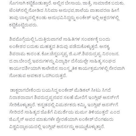
ಸೊಗಸಾಗಿ ಕಟ್ಟಿಕೊಡುತ್ತಾರೆ. ಅಲ್ಲಿನ ಬೇಸಾಯ, ಜಾತ್ರೆ, ಸಾಮಾಜಿಕ ಬದುಕು,
ಟೆಂಟ್‍ನಲ್ಲಿ ನೋಡಿದ ಸಿನಿಮಾ ಅನುಭವ,ಶಾಲೆಯ ವಾತಾವರಣ ಹೀಗೆ
ತಾವು ಬಾಲ್ಯದಲ್ಲಿ ಕಂಡು ಅನುಭವಿಸಿದ್ದನ್ನು ಲಂಕೇಶ್ ಇಲ್ಲಿ ಅಕ್ಷರಗಳಲ್ಲಿ
ಕಟ್ಟಿಕೊಟ್ಟಿರುವರು.
ಶಿವಮೊಗ್ಗೆಯಲ್ಲಿ ಓದುತ್ತಿರುವಾಗಲೆ ಸಾಹಿತಿಗಳ ಸಂಪರ್ಕಕ್ಕೆ ಬಂದು
ಲಂಕೇಶರ ಬದುಕು ಮಹತ್ವದ ತಿರುವು ಪಡೆದುಕೊಳ್ಳುತ್ತದೆ. ಅನಕೃ,
ಶಿವರಾಮ ಕಾರಂತ, ಕೋ.ಚೆನ್ನಬಸ್ಸಪ್ಪ, ಜಿ.ಎಸ್.ಶಿವರುದ್ರಪ್ಪ, ನಿರಂಜನ,
ದ.ರಾ.ಬೇಂದ್ರೆ ಇವರುಗಳನ್ನು ವಿದ್ಯಾರ್ಥಿ ದೆಸೆಯಲ್ಲೇ ಸಾಹಿತ್ಯ ಸಂಘದ
ಕಾರ್ಯದರ್ಶಿಯಾಗಿ ಕಾಲೇಜಿನ ಸಾಂಸ್ಕೃತಿಕ ಕಾರ್ಯಕ್ರಮಗಳಲ್ಲಿ ನೇರವಾಗಿ
ನೋಡುವ ಅವಕಾಶ ಒದಗಿಬರುತ್ತದೆ.
ಡಾಕ್ಟರಾಗಬೇಕೆಂದು ಬಯಸಿದ್ದ ಲಂಕೇಶ್ ಮೆಡಿಕಲ್ ಸೀಟು ಸಿಗದೆ
ನಿರಾಶರಾದಾಗ ಶಿವರುದ್ರಪ್ಪನವರ ಸಲಹೆ ಮೇರೆಗೆ ಇಂಗ್ಲಿಷ್ ಆನರ್ಸ್‍ಗೆ
ಸೇರಿಕೊಳ್ಳುತ್ತಾರೆ. ‘ಕನ್ನಡದಲ್ಲಿ ವಿಮರ್ಶಕರು ಕಮ್ಮಿ. ಇಂಗ್ಲಿಷ್ ಆನರ್ಸ್‍ಗೆ
ಸೇರಿದರೆ ಸಾಹಿತ್ಯದ ಜೊತೆಗೆ ವಿಮರ್ಶೆಯ ಮರ್ಮ ತಿಳಿಯುತ್ತದೆ’ ಎಂದ
ಜಿಎಸ್ಸೆಸ್ ಅವರ ಮಾತುಗಳೇ ಪ್ರೇರಣೆಯಾಗಿ ಲಂಕೇಶ್ ಬೆಂಗಳೂರು
ವಿಶ್ವವಿದ್ಯಾಲಯದಲ್ಲಿ ಇಂಗ್ಲಿಷ್ ಆನರ್ಸನ್ನು ಆಯ್ದುಕೊಳ್ಳುತ್ತಾರೆ.