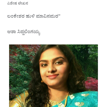
ವಿಶೇಷ ಲೇಖನ
ಲಂಕೇಶರ ಹುಳಿ ಮಾವಿನಮರ”
ಆಶಾ ಸಿದ್ದಲಿಂಗಯ್ಯ