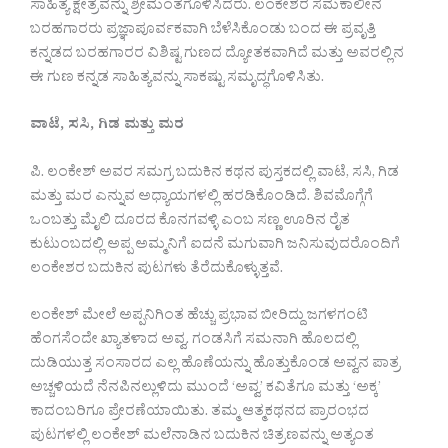
ಸಾಹಿತ್ಯ ಕ್ಷೇತ್ರವನ್ನು ಶ್ರೀಮಂತಗೊಳಿಸಿದರು. ಲಂಕೇಶರ ಸಮಕಾಲೀನ
ಬರಹಗಾರರು ಪ್ರಜ್ಞಾಪೂರ್ವಕವಾಗಿ ಬೆಳೆಸಿಕೊಂಡು ಬಂದ ಈ ಪ್ರವೃತ್ತಿ
ಕನ್ನಡದ ಬರಹಗಾರರ ವಿಶಿಷ್ಟ ಗುಣದ ದ್ಯೋತಕವಾಗಿದೆ ಮತ್ತು ಅವರಲ್ಲಿನ
ಈ ಗುಣ ಕನ್ನಡ ಸಾಹಿತ್ಯವನ್ನು ಸಾಕಷ್ಟು ಸಮೃದ್ಧಗೊಳಿಸಿತು.
ವಾಟೆ, ಸಸಿ, ಗಿಡ ಮತ್ತು ಮರ
ಪಿ. ಲಂಕೇಶ್ ಅವರ ಸಮಗ್ರ ಬದುಕಿನ ಕಥನ ಪುಸ್ತಕದಲ್ಲಿ ವಾಟೆ, ಸಸಿ, ಗಿಡ
ಮತ್ತು ಮರ ಎನ್ನುವ ಅಧ್ಯಾಯಗಳಲ್ಲಿ ಹರಡಿಕೊಂಡಿದೆ. ಶಿವಮೊಗ್ಗೆಗೆ
ಒಂಬತ್ತು ಮೈಲಿ ದೂರದ ಕೊನಗವಳ್ಳಿ ಎಂಬ ಸಣ್ಣ ಊರಿನ ರೈತ
ಕುಟುಂಬದಲ್ಲಿ ಅಪ್ಪ ಅಮ್ಮನಿಗೆ ಐದನೆ ಮಗುವಾಗಿ ಜನಿಸುವುದರೊಂದಿಗೆ
ಲಂಕೇಶರ ಬದುಕಿನ ಪುಟಗಳು ತೆರೆದುಕೊಳ್ಳುತ್ತವೆ.
ಲಂಕೇಶ್ ಮೇಲೆ ಅಪ್ಪನಿಗಿಂತ ಹೆಚ್ಚು ಪ್ರಭಾವ ಬೀರಿದ್ದು ಜಗಳಗಂಟಿ
ಹೆಂಗಸೆಂದೇ ಖ್ಯಾತಳಾದ ಅವ್ವ. ಗಂಡಸಿಗೆ ಸಮನಾಗಿ ಹೊಲದಲ್ಲಿ
ದುಡಿಯುತ್ತ ಸಂಸಾರದ ಎಲ್ಲ ಹೊಣೆಯನ್ನು ಹೊತ್ತುಕೊಂಡ ಅವ್ವನ ಪಾತ್ರ
ಅಚ್ಚಳಿಯದೆ ನೆನಪಿನಲ್ಲುಳಿದು ಮುಂದೆ ‘ಅವ್ವ’ ಕವಿತೆಗೂ ಮತ್ತು ‘ಅಕ್ಕ’
ಕಾದಂಬರಿಗೂ ಪ್ರೇರಣೆಯಾಯಿತು. ತಮ್ಮ ಆತ್ಮಕಥನದ ಪ್ರಾರಂಭದ
ಪುಟಗಳಲ್ಲಿ ಲಂಕೇಶ್ ಮಲೆನಾಡಿನ ಬದುಕಿನ ಚಿತ್ರಣವನ್ನು ಅತ್ಯಂತ