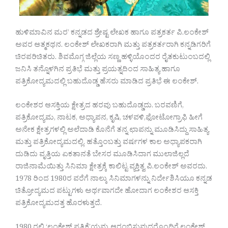
ಹುಳಿಮಾವಿನ ಮರ’ ಕನ್ನಡದ ಶ್ರೇಷ್ಟ ಲೇಖಕ ಹಾಗೂ ಪತ್ರಕರ್ತ ಪಿ.ಲಂಕೇಶ್
ಅವರ ಆತ್ಮಕಥನ. ಲಂಕೇಶ್ ಲೇಖಕರಾಗಿ ಮತ್ತು ಪತ್ರಕರ್ತರಾಗಿ ಕನ್ನಡಿಗರಿಗೆ
ಚಿರಪರಿಚಿತರು. ಶಿವಮೊಗ್ಗ ಜಿಲ್ಲೆಯ ಸಣ್ಣ ಹಳ್ಳಿಯೊಂದರ ರೈತಕುಟುಂಬದಲ್ಲಿ
ಜನಿಸಿ ತನ್ನೊಳಗಿನ ಪ್ರತಿಭೆ ಮತ್ತು ಪ್ರಯತ್ನದಿಂದ ಸಾಹಿತ್ಯ ಹಾಗೂ
ಪತ್ರಿಕೋದ್ಯಮದಲ್ಲಿ ಬಹುದೊಡ್ಡ ಹೆಸರು ಮಾಡಿದ ಪ್ರತಿಭೆ ಈ ಲಂಕೇಶ್.
ಲಂಕೇಶರ ಆಸಕ್ತಿಯ ಕ್ಷೇತ್ರದ ಹರವು ಬಹುದೊಡ್ಡದು. ಬರವಣಿಗೆ,
ಪತ್ರಿಕೋದ್ಯಮ, ನಾಟಕ, ಅಧ್ಯಾಪನ, ಕೃಷಿ, ಚಳವಳಿ,ಫೋಟೋಗ್ರಾಫಿ ಹೀಗೆ
ಅನೇಕ ಕ್ಷೇತ್ರಗಳಲ್ಲಿ ಅಲೆದಾಡಿ ಕೊನೆಗೆ ತನ್ನ ಛಾಪನ್ನು ಮೂಡಿಸಿದ್ದು ಸಾಹಿತ್ಯ
ಮತ್ತು ಪತ್ರಿಕೋದ್ಯಮದಲ್ಲಿ. ಹತ್ತೊಂಬತ್ತು ವರ್ಷಗಳ ಕಾಲ ಅಧ್ಯಾಪಕರಾಗಿ
ದುಡಿದು ವೃತ್ತಿಯ ಏಕತಾನತೆ ಬೇಸರ ಮೂಡಿಸಿದಾಗ ಮುಲಾಜಿಲ್ಲದೆ
ರಾಜಿನಾಮೆಯಿತ್ತು ಸಿನಿಮಾ ಕ್ಷೇತ್ರಕ್ಕೆ ಕಾಲಿಟ್ಟ ವ್ಯಕ್ತಿತ್ವ ಪಿ.ಲಂಕೇಶ್ ಅವರದು.
1978 ರಿಂದ 1980ರ ವರೆಗೆ ನಾಲ್ಕು ಸಿನಿಮಾಗಳನ್ನು ನಿರ್ದೇಶಿಸಿಯೂ ಕನ್ನಡ
ಚಿತ್ರೋದ್ಯಮದ ಪಟ್ಟುಗಳು ಅರ್ಥವಾಗದೇ ಹೋದಾಗ ಲಂಕೇಶರ ಆಸಕ್ತಿ
ಪತ್ರಿಕೋದ್ಯಮದತ್ತ ಹೊರಳುತ್ತದೆ.