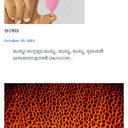
ಅಂಕಣ
October 19, 2019
ಮುಟ್ಟು! ಚಂದ್ರಪ್ರಭ ಮುಟ್ಟು .. ಮುಟ್ಟು.. ಮುಟ್ಟು.. ಪ್ರಜಾವಾಣಿ
ಭಾನುವಾರದ ಪುರವಣಿ (೨೩/೧೦/೧೯)…