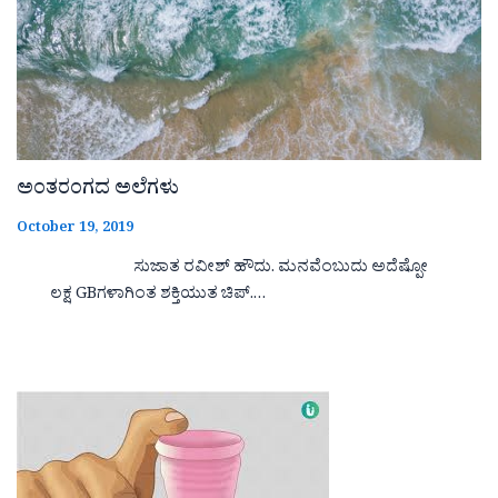
ಅಂತರಂಗದ ಅಲೆಗಳು
October 19, 2019
ಸುಜಾತ ರವೀಶ್ ಹೌದು. ಮನವೆಂಬುದು ಅದೆಷ್ಪೋ
ಲಕ್ಷ GBಗಳಾಗಿಂತ ಶಕ್ತಿಯುತ ಚಿಪ್.…