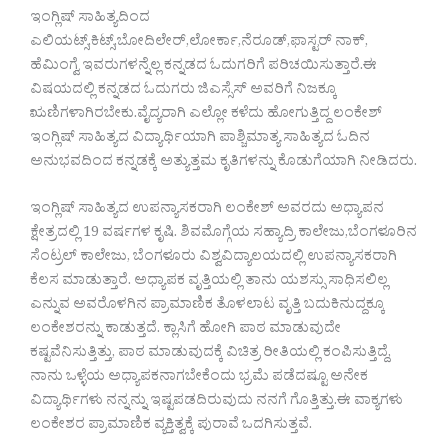
ಇಂಗ್ಲಿಷ್ ಸಾಹಿತ್ಯದಿಂದ
ಎಲಿಯಟ್ಸ್,ಕಿಟ್ಸ್,ಬೋದಿಲೇರ್,ಲೋರ್ಕಾ,ನೆರೂಡ್,ಫಾಸ್ಟರ್ ನಾಕ್,
ಹೆಮಿಂಗ್ವೆ ಇವರುಗಳನ್ನೆಲ್ಲ ಕನ್ನಡದ ಓದುಗರಿಗೆ ಪರಿಚಯಿಸುತ್ತಾರೆ.ಈ
ವಿಷಯದಲ್ಲಿ ಕನ್ನಡದ ಓದುಗರು ಜಿಎಸ್ಸೆಸ್ ಅವರಿಗೆ ನಿಜಕ್ಕೂ
ಋಣಿಗಳಾಗಿರಬೇಕು.ವೈದ್ಯರಾಗಿ ಎಲ್ಲೋ ಕಳೆದು ಹೋಗುತ್ತಿದ್ದ ಲಂಕೇಶ್
ಇಂಗ್ಲಿಷ್ ಸಾಹಿತ್ಯದ ವಿದ್ಯಾರ್ಥಿಯಾಗಿ ಪಾಶ್ಚಿಮಾತ್ಯ ಸಾಹಿತ್ಯದ ಓದಿನ
ಅನುಭವದಿಂದ ಕನ್ನಡಕ್ಕೆ ಅತ್ಯುತ್ತಮ ಕೃತಿಗಳನ್ನು ಕೊಡುಗೆಯಾಗಿ ನೀಡಿದರು.
ಇಂಗ್ಲಿಷ್ ಸಾಹಿತ್ಯದ ಉಪನ್ಯಾಸಕರಾಗಿ ಲಂಕೇಶ್ ಅವರದು ಅಧ್ಯಾಪನ
ಕ್ಷೇತ್ರದಲ್ಲಿ 19 ವರ್ಷಗಳ ಕೃಷಿ. ಶಿವಮೊಗ್ಗೆಯ ಸಹ್ಯಾದ್ರಿ ಕಾಲೇಜು,ಬೆಂಗಳೂರಿನ
ಸೆಂಟ್ರಲ್ ಕಾಲೇಜು, ಬೆಂಗಳೂರು ವಿಶ್ವವಿದ್ಯಾಲಯದಲ್ಲಿ ಉಪನ್ಯಾಸಕರಾಗಿ
ಕೆಲಸ ಮಾಡುತ್ತಾರೆ. ಅಧ್ಯಾಪಕ ವೃತ್ತಿಯಲ್ಲಿ ತಾನು ಯಶಸ್ಸು ಸಾಧಿಸಲಿಲ್ಲ
ಎನ್ನುವ ಅವರೊಳಗಿನ ಪ್ರಾಮಾಣಿಕ ತೊಳಲಾಟ ವೃತ್ತಿ ಬದುಕಿನುದ್ದಕ್ಕೂ
ಲಂಕೇಶರನ್ನು ಕಾಡುತ್ತದೆ. ಕ್ಲಾಸಿಗೆ ಹೋಗಿ ಪಾಠ ಮಾಡುವುದೇ
ಕಷ್ಟವೆನಿಸುತ್ತಿತ್ತು, ಪಾಠ ಮಾಡುವುದಕ್ಕೆ ವಿಚಿತ್ರ ರೀತಿಯಲ್ಲಿ ಕಂಪಿಸುತ್ತಿದ್ದೆ,
ನಾನು ಒಳ್ಳೆಯ ಅಧ್ಯಾಪಕನಾಗಬೇಕೆಂದು ಭ್ರಮೆ ಪಡೆದಷ್ಟೂ ಅನೇಕ
ವಿದ್ಯಾರ್ಥಿಗಳು ನನ್ನನ್ನು ಇಷ್ಟಪಡದಿರುವುದು ನನಗೆ ಗೊತ್ತಿತ್ತು.ಈ ವಾಕ್ಯಗಳು
ಲಂಕೇಶರ ಪ್ರಾಮಾಣಿಕ ವ್ಯಕ್ತಿತ್ವಕ್ಕೆ ಪುರಾವೆ ಒದಗಿಸುತ್ತವೆ.