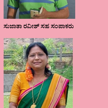
ಸುಜಾತಾ ರವೀಶ್ ಸಹ ಸಂಪಾಕರು