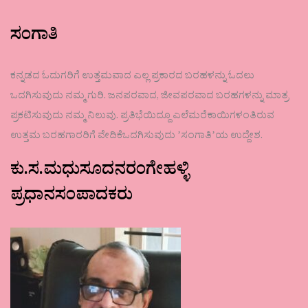
ಸಂಗಾತಿ
ಕನ್ನಡದ ಓದುಗರಿಗೆ ಉತ್ತಮವಾದ ಎಲ್ಲ ಪ್ರಕಾರದ ಬರಹಳನ್ನು ಓದಲು
ಒದಗಿಸುವುದು ನಮ್ಮ ಗುರಿ. ಜನಪರವಾದ, ಜೀವಪರವಾದ ಬರಹಗಳನ್ನು ಮಾತ್ರ
ಪ್ರಕಟಿಸುವುದು ನಮ್ಮ ನಿಲುವು. ಪ್ರತಿಭೆಯಿದ್ದೂ ಎಲೆಮರೆಕಾಯಿಗಳಂತಿರುವ
ಉತ್ತಮ ಬರಹಗಾರರಿಗೆ ವೇದಿಕೆಒದಗಿಸುವುದು ʼಸಂಗಾತಿʼಯ ಉದ್ದೇಶ.
ಕು.ಸ.ಮಧುಸೂದನರಂಗೇಹಳ್ಳಿ
ಪ್ರಧಾನಸಂಪಾದಕರು