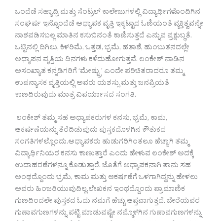
ಒಂದೆಡೆ ಸಹ್ಯಾದ್ರಿ ಮತ್ತು ಸೆಂಟ್ರಲ್ ಕಾಲೇಜುಗಳಲ್ಲಿ ವಿದ್ಯಾರ್ಥಿಗಳೊಂದಿಗಿನ
ಸಂಘರ್ಷ ಇನ್ನೊಂದೆಡೆ ಅಧ್ಯಾಪಕ ವೃತ್ತಿ ಇಕ್ಕಟ್ಟಾದ ಓಣಿಯಂತೆ ವ್ಯಕ್ತಿತ್ವವನ್ನೇ
ನಾಶಪಡಿಸಬಲ್ಲ ಮಾತಿನ ಕಸುಬಿನಂತೆ ಕಾಣಿಸುತ್ತದೆ ಎನ್ನುವ ಪ್ರಕ್ಷುಬ್ಧತೆ.
ಒಟ್ಟಿನಲ್ಲಿ ದಿಗಿಲು, ಕಿಳರಿಮೆ, ಒತ್ತಡ, ಭ್ರಮೆ, ಹತಾಶೆ, ಹುಂಬುತನದಲ್ಲೇ
ಅಧ್ಯಾಪನ ವೃತ್ತಿಯ ದಿನಗಳು ಕಳೆದುಹೋಗುತ್ತವೆ. ಲಂಕೇಶ್ ನಾಡಿನ
ಅಸಂಖ್ಯಾತ ಕನ್ನಡಿಗರಿಗೆ ‘ಮೇಷ್ಟ್ರು’ ಎಂದೇ ಪರಿಚಿತರಾದರೂ ತಮ್ಮ
ಉಪನ್ಯಾಸಕ ವೃತ್ತಿಯಲ್ಲಿ ಅವರು ಯಶಸ್ಸು ಮತ್ತು ಜನಪ್ರಿಯತೆ
ಕಾಣದಿರುವುದು ಮಾತ್ರ ವಿಪರ್ಯಾಸದ ಸಂಗತಿ.
ಲಂಕೇಶ್ ತಮ್ಮ ಸಹ ಅಧ್ಯಾಪಕರುಗಳ ಕನಸು, ಭ್ರಮೆ, ಕಾಮ,
ಆಕರ್ಷಣೆಯನ್ನು ತೆರೆದಿಡುವುದು ಪುಸ್ತಕದೊಳಗಿನ ಕೌತುಕದ
ಸಂಗತಿಗಳಲ್ಲೊಂದು.ಅಧ್ಯಾಪಕರು ಹುಡುಗರಿಗಿಂತಲೂ ಹೆಚ್ಚಾಗಿ ತಮ್ಮ
ವಿದ್ಯಾರ್ಥಿನಿಯರ ಕನಸು ಕಾಣುತ್ತಾರೆ ಎಂದು ಹೇಳುವ ಲಂಕೇಶ್ ಅದಕ್ಕೆ
ಉದಾಹರಣೆಗಳನ್ನೂ ಕೊಡುತ್ತಾರೆ. ಜೊತೆಗೆ ಅಧ್ಯಾಪಕನಾಗಿ ತಾನು ಸಹ
ಅಂಥದ್ದೊಂದು ಭ್ರಮೆ, ಕಾಮ ಮತ್ತು ಆಕರ್ಷಣೆಗೆ ಒಳಗಾಗಿದ್ದನ್ನು ಹೇಳಲು
ಅವರು ಹಿಂಜರಿಯುವುದಿಲ್ಲ.ಲೇಖಕನ ಇಂಥದ್ದೊಂದು ಪ್ರಾಮಾಣಿಕ
ಗುಣದಿಂದಲೇ ಪುಸ್ತಕದ ಓದು ನಮಗೆ ಹೆಚ್ಚು ಆಪ್ತವಾಗುತ್ತದೆ. ಬೇರೆಯವರ
ಗುಣಾವಗುಣಗಳನ್ನು ಪಟ್ಟಿ ಮಾಡುವಷ್ಟೇ ನಮ್ಮೊಳಗಿನ ಗುಣಾವಗುಣಗಳನ್ನು