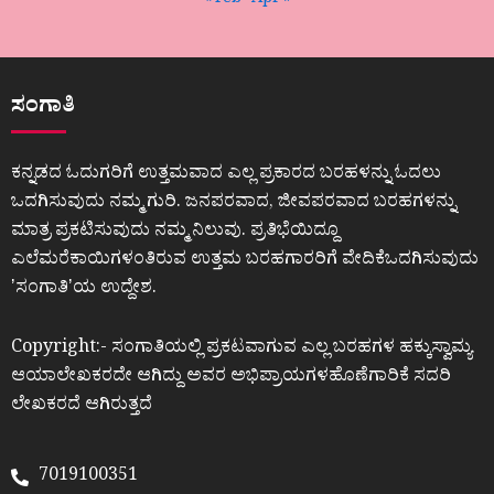
« Feb
Apr »
ಸಂಗಾತಿ
ಕನ್ನಡದ ಓದುಗರಿಗೆ ಉತ್ತಮವಾದ ಎಲ್ಲ ಪ್ರಕಾರದ ಬರಹಳನ್ನು ಓದಲು
ಒದಗಿಸುವುದು ನಮ್ಮ ಗುರಿ. ಜನಪರವಾದ, ಜೀವಪರವಾದ ಬರಹಗಳನ್ನು
ಮಾತ್ರ ಪ್ರಕಟಿಸುವುದು ನಮ್ಮ ನಿಲುವು. ಪ್ರತಿಭೆಯಿದ್ದೂ
ಎಲೆಮರೆಕಾಯಿಗಳಂತಿರುವ ಉತ್ತಮ ಬರಹಗಾರರಿಗೆ ವೇದಿಕೆಒದಗಿಸುವುದು
ʼಸಂಗಾತಿʼಯ ಉದ್ದೇಶ.
Copyright:- ಸಂಗಾತಿಯಲ್ಲಿ ಪ್ರಕಟವಾಗುವ ಎಲ್ಲ ಬರಹಗಳ ಹಕ್ಕುಸ್ವಾಮ್ಯ
ಆಯಾಲೇಖಕರದೇ ಆಗಿದ್ದು ಅವರ ಅಭಿಪ್ರಾಯಗಳಹೊಣೆಗಾರಿಕೆ ಸದರಿ
ಲೇಖಕರದೆ ಆಗಿರುತ್ತದೆ
7019100351