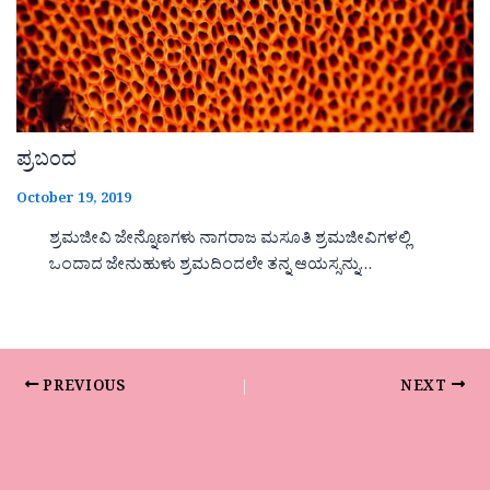
ಪ್ರಬಂದ
October 19, 2019
ಶ್ರಮಜೀವಿ ಜೇನ್ನೊಣಗಳು ನಾಗರಾಜ ಮಸೂತಿ ಶ್ರಮಜೀವಿಗಳಲ್ಲಿ
ಒಂದಾದ ಜೇನುಹುಳು ಶ್ರಮದಿಂದಲೇ ತನ್ನ ಆಯಸ್ಸನ್ನು…
PREVIOUS
NEXT