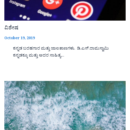
ವಿಶೇಷ
October 19, 2019
ಕನ್ನಡ ಬರಹಗಾರ ಮತ್ತು ಜಾಲತಾಣಗಳು. ಡಿ.ಎಸ್.ರಾಮಸ್ವಾಮಿ
ಕನ್ನಡಕ್ಕೂ ಮತ್ತು ಅದರ ಸಾಹಿತ್ಯ…