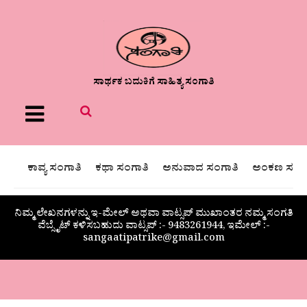
ಸಾರ್ಥಕ ಬದುಕಿಗೆ ಸಾಹಿತ್ಯ ಸಂಗಾತಿ
Menu
ಕಾವ್ಯ ಸಂಗಾತಿ
ಕಥಾ ಸಂಗಾತಿ
ಅನುವಾದ ಸಂಗಾತಿ
ಅಂಕಣ ಸಂಗಾ
ನಿಮ್ಮ ಲೇಖನಗಳನ್ನು ಇ-ಮೇಲ್ ಅಥವಾ ವಾಟ್ಸಪ್ ಮುಖಾಂತರ ನಮ್ಮ ಸಂಗತಿ
ವೆಬ್ಸೈಟ್ ಕಳಿಸಬಹುದು ವಾಟ್ಸಪ್‌ :- 9483261944, ಇಮೇಲ್ :-
sangaatipatrike@gmail.com