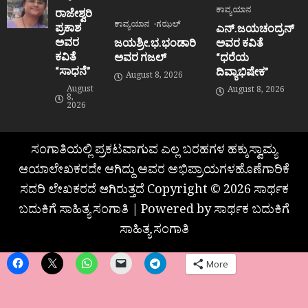
ಕಾವ್ಯಯಾನ
ರಾಜೇಶ್ವರಿ
ಕಾವ್ಯಯಾನ
ಗಝಲ್
ಪ್ರಕಾಶ
ಎನ್.ಜಯಚಂದ್ರನ್
ಅವರ
ಜಯಶ್ರೀ.ಭ.ಭಂಡಾರಿ
ಅವರ ಕವಿತೆ
ಕವಿತೆ
ಅವರ ಗಜಲ್
“ಧರೆಯ
“ಸಾಧನೆ”
ದಿವ್ಯಾಭಿಷೇಕ”
August 8, 2026
August
August 8, 2026
8,
2026
ಸಂಗಾತಿಯಲ್ಲಿ ಪ್ರಕಟವಾಗುವ ಎಲ್ಲ ಬರಹಗಳ ಹಕ್ಕುಸ್ವಾಮ್ಯ
ಆಯಾಲೇಖಕರದೇ ಆಗಿದ್ದು ಅವರ ಅಭಿಪ್ರಾಯಗಳಹೊಣೆಗಾರಿಕೆ
ಸದರಿ ಲೇಖಕರದೆ ಆಗಿರುತ್ತದೆ Copyright © 2026 ಸಾರ್ಥಕ
ಬದುಕಿಗೆ ಸಾಹಿತ್ಯ ಸಂಗಾತಿ | Powered by ಸಾರ್ಥಕ ಬದುಕಿಗೆ
ಸಾಹಿತ್ಯ ಸಂಗಾತಿ
More