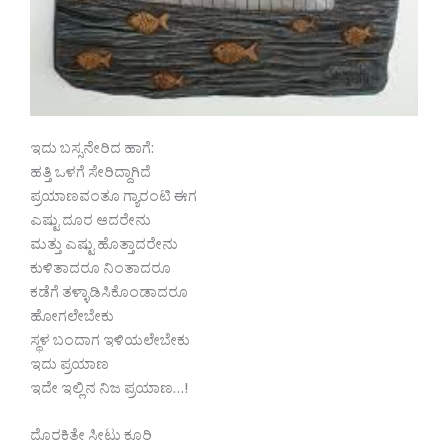
ಇದು ಬಸ್ಸನೇರಿದ ಹಾಗೆ:
ಹತ್ತಿ ಒಳಗೆ ಸೇರಿದ್ದಾಗಿದೆ
ಪ್ರಯಾಣವಂತೂ ಗ್ಯಾರಂಟಿ ಈಗ
ಎಷ್ಟು ದೂರ ಆದರೇನು
ಮತ್ತು ಎಷ್ಟು ಹೊತ್ತಾದರೇನು
ಕುಳಿತಾದರೂ ನಿಂತಾದರೂ
ಕಡೆಗೆ ತಳ್ಳಾಡಿಸಿಕೊಂಡಾದರೂ
ಹೋಗಲೇಬೇಕು
ಸ್ಥಳ ಬಂದಾಗ ಇಳಿಯಲೇಬೇಕು
ಇದು ಪ್ರಯಾಣ
ಇದೇ ಇಲ್ಲಿನ ನಿಜ ಪ್ರಯಾಣ…!
ದೊರಕಿತೇ ಸೀಟು ಕೂರಿ