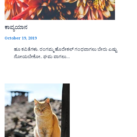
ಕಾವ್ಯಯಾನ
October 19, 2019
ಹೂ ಕವಿತೆಗಳು. ರಂಗಮ್ಮ ಹೊದೇಕಲ್ ಗಂಧವಾಗಲು ಬೇರು ಎಷ್ಟು
ನೋಯಬೇಕೋ.. ಘಮ ವಾಗಲು…