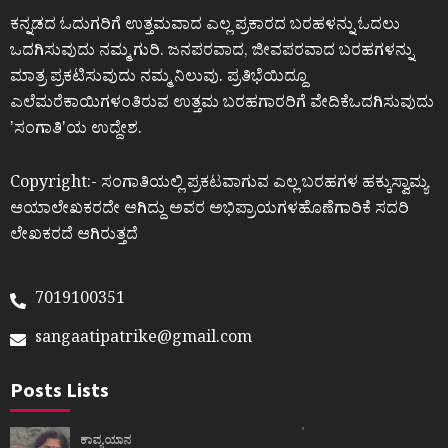
ಕನ್ನಡದ ಓದುಗರಿಗೆ ಉತ್ತಮವಾದ ಎಲ್ಲ ಪ್ರಕಾರದ ಬರಹಳನ್ನು ಓದಲು
ಒದಗಿಸುವುದು ನಮ್ಮ ಗುರಿ. ಜನಪರವಾದ, ಜೀವಪರವಾದ ಬರಹಗಳನ್ನು
ಮಾತ್ರ ಪ್ರಕಟಿಸುವುದು ನಮ್ಮ ನಿಲುವು. ಪ್ರತಿಭೆಯಿದ್ದೂ
ಎಲೆಮರೆಕಾಯಿಗಳಂತಿರುವ ಉತ್ತಮ ಬರಹಗಾರರಿಗೆ ವೇದಿಕೆಒದಗಿಸುವುದು
ʼಸಂಗಾತಿʼಯ ಉದ್ದೇಶ.
Copyright:- ಸಂಗಾತಿಯಲ್ಲಿ ಪ್ರಕಟವಾಗುವ ಎಲ್ಲ ಬರಹಗಳ ಹಕ್ಕುಸ್ವಾಮ್ಯ
ಆಯಾಲೇಖಕರದೇ ಆಗಿದ್ದು ಅವರ ಅಭಿಪ್ರಾಯಗಳಹೊಣೆಗಾರಿಕೆ ಸದರಿ
ಲೇಖಕರದೆ ಆಗಿರುತ್ತದೆ
7019100351
sangaatipatrike@gmail.com
Posts Lists
ಕಾವ್ಯಯಾನ