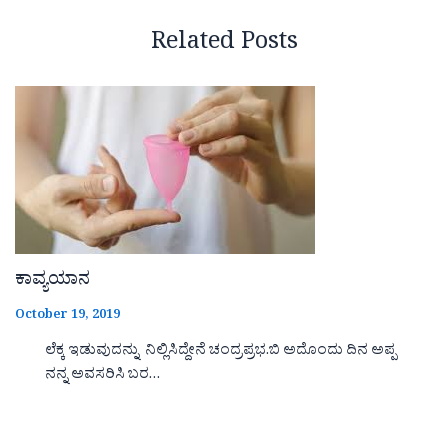
Related Posts
ಕಾವ್ಯಯಾನ
October 19, 2019
ಲೆಕ್ಕ ಇಡುವುದನ್ನು ನಿಲ್ಲಿಸಿದ್ದೇನೆ ಚಂದ್ರಪ್ರಭ.ಬಿ ಅದೊಂದು ದಿನ ಅಪ್ಪ
ನನ್ನ ಅವಸರಿಸಿ ಬರ…