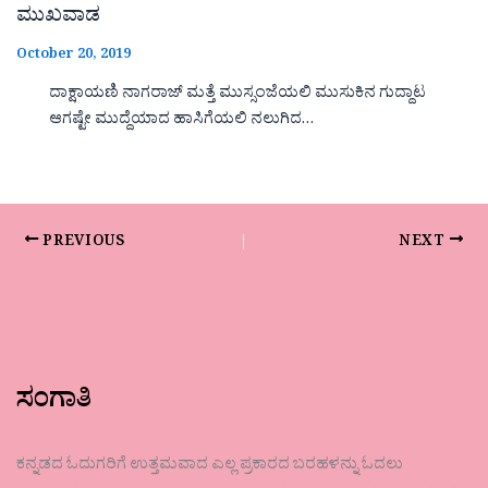
ಮುಖವಾಡ
October 20, 2019
ದಾಕ್ಷಾಯಣಿ ನಾಗರಾಜ್ ಮತ್ತೆ ಮುಸ್ಸಂಜೆಯಲಿ ಮುಸುಕಿನ ಗುದ್ದಾಟ
ಆಗಷ್ಟೇ ಮುದ್ದೆಯಾದ ಹಾಸಿಗೆಯಲಿ ನಲುಗಿದ…
PREVIOUS
NEXT
ಸಂಗಾತಿ
ಕನ್ನಡದ ಓದುಗರಿಗೆ ಉತ್ತಮವಾದ ಎಲ್ಲ ಪ್ರಕಾರದ ಬರಹಳನ್ನು ಓದಲು