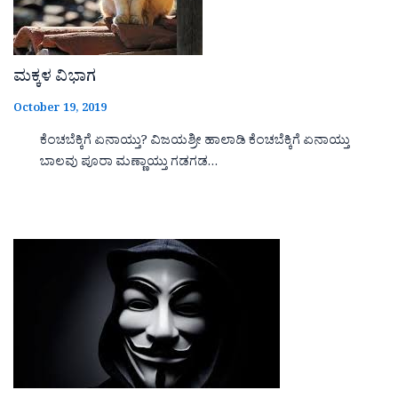
ಮಕ್ಕಳ ವಿಭಾಗ
October 19, 2019
ಕೆಂಚಬೆಕ್ಕಿಗೆ ಏನಾಯ್ತು? ವಿಜಯಶ್ರೀ ಹಾಲಾಡಿ ಕೆಂಚಬೆಕ್ಕಿಗೆ ಏನಾಯ್ತು
ಬಾಲವು ಪೂರಾ ಮಣ್ಣಾಯ್ತು ಗಡಗಡ…