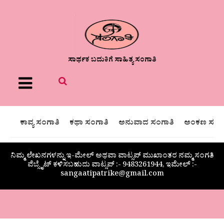
ಸಾರ್ಥಕ ಬದುಕಿಗೆ ಸಾಹಿತ್ಯ ಸಂಗಾತಿ
Menu
ಕಾವ್ಯ ಸಂಗಾತಿ
ಕಥಾ ಸಂಗಾತಿ
ಅನುವಾದ ಸಂಗಾತಿ
ಅಂಕಣ ಸಂಗಾ
ನಿಮ್ಮ ಲೇಖನಗಳನ್ನು ಇ-ಮೇಲ್ ಅಥವಾ ವಾಟ್ಸಪ್ ಮುಖಾಂತರ ನಮ್ಮ ಸಂಗತಿ
ವೆಬ್ಸೈಟ್ ಕಳಿಸಬಹುದು ವಾಟ್ಸಪ್‌ :- 9483261944, ಇಮೇಲ್ :-
sangaatipatrike@gmail.com