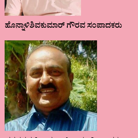
ಹೊನ್ನಾಳಿಶಿವಕುಮಾರ್ ಗೌರವ ಸಂಪಾದಕರು