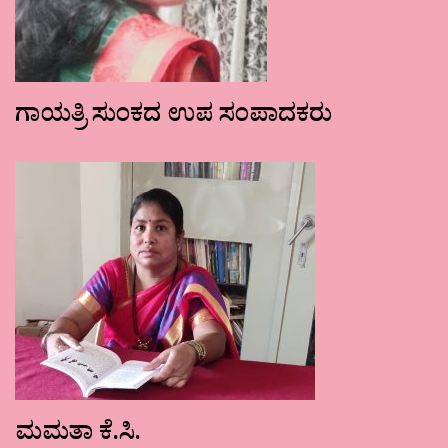
ಗಾಯತ್ರಿ ಸುಂಕದ ಉಪ ಸಂಪಾದಕರು
ಮಮತಾ ಕೆ.ಸಿ.