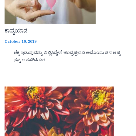
ಕಾವ್ಯಯಾನ
October 19, 2019
ಲೆಕ್ಕ ಇಡುವುದನ್ನು ನಿಲ್ಲಿಸಿದ್ದೇನೆ ಚಂದ್ರಪ್ರಭ.ಬಿ ಅದೊಂದು ದಿನ ಅಪ್ಪ
ನನ್ನ ಅವಸರಿಸಿ ಬರ…