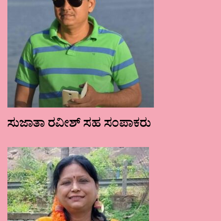
ಸುಜಾತಾ ರವೀಶ್ ಸಹ ಸಂಪಾಕರು