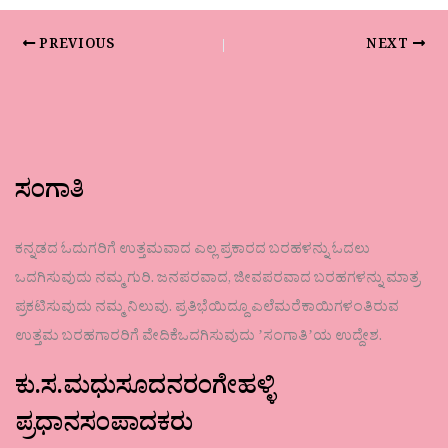
PREVIOUS
NEXT
ಸಂಗಾತಿ
ಕನ್ನಡದ ಓದುಗರಿಗೆ ಉತ್ತಮವಾದ ಎಲ್ಲ ಪ್ರಕಾರದ ಬರಹಳನ್ನು ಓದಲು
ಒದಗಿಸುವುದು ನಮ್ಮ ಗುರಿ. ಜನಪರವಾದ, ಜೀವಪರವಾದ ಬರಹಗಳನ್ನು ಮಾತ್ರ
ಪ್ರಕಟಿಸುವುದು ನಮ್ಮ ನಿಲುವು. ಪ್ರತಿಭೆಯಿದ್ದೂ ಎಲೆಮರೆಕಾಯಿಗಳಂತಿರುವ
ಉತ್ತಮ ಬರಹಗಾರರಿಗೆ ವೇದಿಕೆಒದಗಿಸುವುದು ʼಸಂಗಾತಿʼಯ ಉದ್ದೇಶ.
ಕು.ಸ.ಮಧುಸೂದನರಂಗೇಹಳ್ಳಿ
ಪ್ರಧಾನಸಂಪಾದಕರು