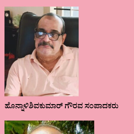
ಹೊನ್ನಾಳಿಶಿವಕುಮಾರ್ ಗೌರವ ಸಂಪಾದಕರು