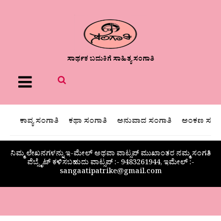
ಸಾರ್ಥಕ ಬದುಕಿಗೆ ಸಾಹಿತ್ಯ ಸಂಗಾತಿ
Menu
ಕಾವ್ಯ ಸಂಗಾತಿ
ಕಥಾ ಸಂಗಾತಿ
ಅನುವಾದ ಸಂಗಾತಿ
ಅಂಕಣ ಸಂಗಾ
ನಿಮ್ಮ ಲೇಖನಗಳನ್ನು ಇ-ಮೇಲ್ ಅಥವಾ ವಾಟ್ಸಪ್ ಮುಖಾಂತರ ನಮ್ಮ ಸಂಗತಿ
ವೆಬ್ಸೈಟ್ ಕಳಿಸಬಹುದು ವಾಟ್ಸಪ್‌ :- 9483261944, ಇಮೇಲ್ :-
sangaatipatrike@gmail.com