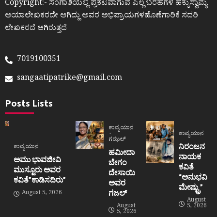
Copyright:- ಸಂಗಾತಿಯಲ್ಲಿ ಪ್ರಕಟವಾಗುವ ಎಲ್ಲ ಬರಹಗಳ ಹಕ್ಕುಸ್ವಾಮ್ಯ
ಆಯಾಲೇಖಕರದೇ ಆಗಿದ್ದು ಅವರ ಅಭಿಪ್ರಾಯಗಳಹೊಣೆಗಾರಿಕೆ ಸದರಿ
ಲೇಖಕರದೆ ಆಗಿರುತ್ತದೆ
7019100351
sangaatipatrike@gmail.com
Posts Lists
ಕಾವ್ಯಯಾನ
ಕಾವ್ಯಯಾನ
ಗಝಲ್
ನಿರಂಜನ
ಕಾವ್ಯಯಾನ
ಹಮೀದಾ
ನಾಯಕ
ಅಮು ಭಾವಜೀವಿ
ಬೇಗಂ
ಕವಿತೆ
ಮುಸ್ಟೂರು ಅವರ
ದೇಸಾಯಿ
“ಅನುಭವಿ
ಕವಿತೆ”ಕಾಡಿಸದಿರು”
ಅವರ
ಮೇಷ್ಟ್ರು”
ಗಜಲ್
August 5, 2026
August
August
5, 2026
5, 2026