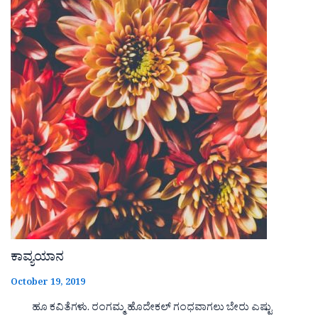
ಕಾವ್ಯಯಾನ
October 19, 2019
ಹೂ ಕವಿತೆಗಳು. ರಂಗಮ್ಮ ಹೊದೇಕಲ್ ಗಂಧವಾಗಲು ಬೇರು ಎಷ್ಟು