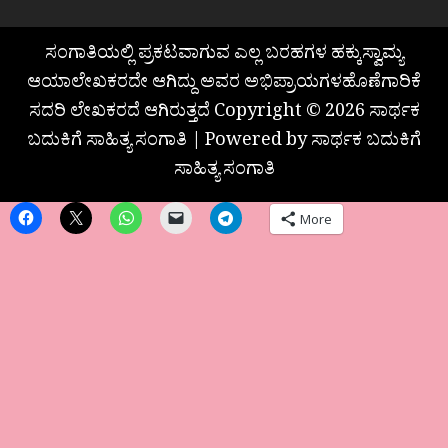
ಸಂಗಾತಿಯಲ್ಲಿ ಪ್ರಕಟವಾಗುವ ಎಲ್ಲ ಬರಹಗಳ ಹಕ್ಕುಸ್ವಾಮ್ಯ
ಆಯಾಲೇಖಕರದೇ ಆಗಿದ್ದು ಅವರ ಅಭಿಪ್ರಾಯಗಳಹೊಣೆಗಾರಿಕೆ
ಸದರಿ ಲೇಖಕರದೆ ಆಗಿರುತ್ತದೆ Copyright © 2026 ಸಾರ್ಥಕ
ಬದುಕಿಗೆ ಸಾಹಿತ್ಯ ಸಂಗಾತಿ | Powered by ಸಾರ್ಥಕ ಬದುಕಿಗೆ
ಸಾಹಿತ್ಯ ಸಂಗಾತಿ
More