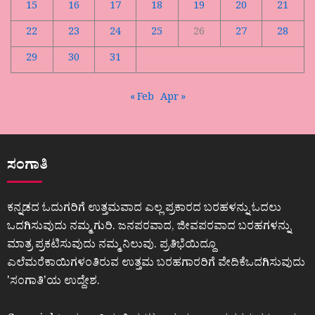
15
16
17
18
19
20
21
22
23
24
25
26
27
28
29
30
31
« Feb
Apr »
ಸಂಗಾತಿ
ಕನ್ನಡದ ಓದುಗರಿಗೆ ಉತ್ತಮವಾದ ಎಲ್ಲ ಪ್ರಕಾರದ ಬರಹಳನ್ನು ಓದಲು
ಒದಗಿಸುವುದು ನಮ್ಮ ಗುರಿ. ಜನಪರವಾದ, ಜೀವಪರವಾದ ಬರಹಗಳನ್ನು
ಮಾತ್ರ ಪ್ರಕಟಿಸುವುದು ನಮ್ಮ ನಿಲುವು. ಪ್ರತಿಭೆಯಿದ್ದೂ
ಎಲೆಮರೆಕಾಯಿಗಳಂತಿರುವ ಉತ್ತಮ ಬರಹಗಾರರಿಗೆ ವೇದಿಕೆಒದಗಿಸುವುದು
ʼಸಂಗಾತಿʼಯ ಉದ್ದೇಶ.