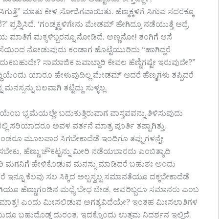
ಿಯಿಂದ ಬಂತು. “ಪಾಪ ಅಷ್ಟೊಂದು ಕೇಳ್ತಿದ್ದಾಳೆ,
ಸಿಗುತ್ತೆ” ಮಾತು ಕೇಳಿ ಸೋಜಿಗವಾಯಿತು. ಹೆಣ್ಮಕ್ಕಳಿಗೆ ಸಿಗುವ ಸದರಕ್ಕೂ
ಪ್ರಶ್ನಿಸಿದೆ. ‘ಗಂಡ್ಮಕ್ಕಳಿಗೇನು ಮೇಡಮ್ ಹೇಗಿದ್ರೂ ನಡೆಯುತ್ತೆ ಆದ್ರೆ
ಆಕೆಯ ಮಾತಿಗೆ ಮಕ್ಕಳಿಬ್ಬರನ್ನೂ ನೋಡಿದೆ. ಅಣ್ಣನೋ! ತಂಗಿಗೆ ಆಸೆ
ನು ಆಸೆಯಿಂದ ನೋಡುವುದು ಕಂಡಾಗ ಹೊಟ್ಟೆಯುರಿದು “ಹಾಗಿದ್ದರೆ
ಬದುಕಬಹುದೇ? ಸಾಮಾಜಿಕ ಜವಾಬ್ದಾರಿ ಕೇವಲ ಹೆಣ್ಣಿಗಷ್ಟೇ ಇರುವುದೇ?”
ುದ್ಧಿಯೆಂದು ಯಾರೂ ಹೇಳುವುದಿಲ್ಲ ಮೇಡಮ್ ಆದರೆ ಹೆಣ್ಮಗಳು ತಪ್ಪಿದರೆ
್ಸನ್ನು ಬಲವಾಗಿ ತಟ್ಟಿದ್ದು ಸುಳ್ಳಲ್ಲ.
ಯೆಂಬ ಭ್ರಮೆಯಲ್ಲೇ ಬದುಕುತ್ತಿರುವಾಗ ವಾಸ್ತವವನ್ನು ತಿಳಿಸುವುದು
್ಲಿ ಸರಿಯಾದರೂ ಅವಳ ವರ್ತನೆ ಮಾತ್ರ ಪೂರ್ತಿ ತಪ್ಪಾಗಿತ್ತು.
ಿಕೊಂಡರೂ ಮೂಲಪಾಠ ಸಿಗಬೇಕಾದೆಡೆ ಇಂದಿಗೂ ತಪ್ಪುಗಳನ್ನೇ
ಸಬೇಕು, ಹೆಣ್ಣು ಚೌಕಟ್ಟನ್ನು ಮೀರಿ ನಡೆಯಬಾರದು ಎಂಬಿತ್ಯಾದಿ
ಾರಿ ಮಗನಿಗೆ ಹೇಳಿಕೊಡುವ ಮನಸ್ಸು ಮಾಡಿದರೆ ಬಹುಶಃ ಅಂದು
ನ್ನೂ ಕೆಲವು ಸಲ ಸಿಕ್ಕಿದ ಅಲ್ಪಸ್ವಲ್ಪ ಸಮಾನತೆಯೂ ದಕ್ಕಬೇಕಾದೆಡೆ
ವಾಗಿಯೂ ಹೆಣ್ಣುಗಂಡಿನ ಮಧ್ಯೆ ಬೇಧ ಬೇಡ, ಅವರಿಬ್ಬರೂ ಸಮಾನರು ಎಂಬ
ಗೆ ಮಾತ್ರ! ಎಂದು ಮೀಸಲಿಡುವ ಅಗತ್ಯವಿದೆಯೇ? ಇಂತಹ ಮೀಸಲಾತಿಗಳ
ೂ ಬಹುದೊಡ್ಡ ದುರಂತ. ಇದಕ್ಕೊಂದು ಉತ್ತಮ ನಿದರ್ಶನ ಇಲ್ಲಿದೆ.