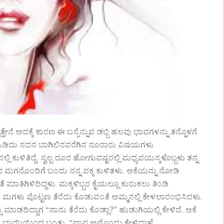
ೇನೆ ಅದಕ್ಕೆ ಕಾರಣ ಈ ಬಸ್ಸೆನ್ನುವ ಡಬ್ಬಿ ಹಲವು ಭಾವಗಳನ್ನು ತನ್ನೊಳಗೆ
 ಹಿಡಿದು ಸದನ ಬಾಗಿಲಿನವರೆಗಿನ ನೂರಾರು ವಿಷಯಗಳು
ನಲ್ಲಿ ಕುಳಿತಿದ್ದೆ. ಸ್ವಲ್ಪ ದೂರ ಹೋಗುವಷ್ಟರಲ್ಲಿ ಮಧ್ಯವಯಸ್ಕಳೊಬ್ಬಳು ತನ್ನ
 ಮಗನೊಂದಿಗೆ ಬಂದು ನನ್ನ ಪಕ್ಕ ಕುಳಿತಳು. ಆಕೆಯನ್ನು ನೋಡಿ
ತೆ ಮಾತಿಗಿಳಿದಿದ್ದಳು. ಮಕ್ಕಳಿಬ್ಬರ ಕೈಯಲ್ಲೂ ಕುರುಕಲು ತಿಂಡಿ
ಿದಾಗ ಮಗಳು ಪೊಟ್ಟಣ ತೆರೆದು ಕೊಡುವಂತೆ ಅಮ್ಮನಲ್ಲಿ ಕೇಳಲಾರಂಭಿಸಿದಳು.
ಮಾಡದಿದ್ದಾಗ “ನಾನು ತೆರೆದು ಕೊಡ್ಲಾ?” ಹುಡುಗಿಯಲ್ಲಿ ಕೇಳಿದೆ. ಆಕೆ