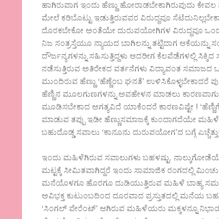
ಹಾಗಿರುವಾಗ ಇಂದು ಹೆಣ್ಣು ಹೋರಾಡಬೇಕಾಗಿರುವುದು ಕೇವಲ ಪುರ
ಮೇಲೆ ಕರಿಬೊಟ್ಟು ಇಡುತ್ತಿರುವವರ ವಿರುದ್ಧವೂ ಸೆಟೆದುನಿಲ್ಲಬ
ದೊರಕಬೇಕೋ ಅಂತೆಯೇ ದುರುಪಯೋಗಿಗಳ ವಿರುದ್ಧವೂ ಒಂದು 
ನಿಜ ಸಂತ್ರಸ್ತೆಯೂ ನ್ಯಾಯದ ಬಾಗಿಲನ್ನು ತಟ್ಟಿದಾಗ ಆಕೆಯನ್ನು
ದೌರ್ಜನ್ಯಗಳನ್ನು ಸಹಿಸುತ್ತಿದ್ದಳು ಆದರೀಗ ಕೆಲವೆಡೆಗಳಲ್ಲಿ ಸಿಕ್ಕಿದ
ನಡೆಸುತ್ತಿರುವ ಅತಿರೇಕದ ವರ್ತನೆಗಳು ವಿದ್ಯಾವಂತ ಸಮಾಜದ ಒಂದ
ಮುಂದಿರುವ ಹೆಣ್ಣು ‘ಹೆಣ್ಣೆಂಬ ಘನತೆ’ ಉಳಿಸಿಕೊಳ್ಳಬೇಕಾದ
ಹೆಣ್ಣಿನ ಮೂಲಗುಣಗಳನ್ನು ಅವಹೇಳನ ಮಾಡಲು ಕಾರಣವಾಗುತ್ತಿರು
ಮೂಡಿಸಬೇಕಾದ ಅಗತ್ಯವಿದೆ ಯಾಕೆಂದರೆ ಕಾರಣವಿಷ್ಟೇ ! ‘ಹೆಣ್ಣಿಗೆ 
ಮಾಡುವ ತಪ್ಪು ಇಡೀ ಹೆಣ್ಣುಸಮಾಜಕ್ಕೆ ಕುಂದಾಗದೆಯೇ ಮಹಿಳ
ಬಹುದೊಡ್ಡ ಸವಾಲು ‘ಕಾನೂನು ದುರುಪಯೋಗ’ದ ಬಗ್ಗೆ ಎಚ್ಚೆತ
ಇಂದು ಮಹಿಳೆಗಿರುವ ಸವಾಲುಗಳು ಬಹಳಷ್ಟು. ನಾಲ್ಕುಗೋಡೆಯೊಳಗ
ಮಟ್ಟಕ್ಕೆ ಸೀಮಿತವಾಗಿದ್ದರೆ ಇಂದು ಸಾಮಾಜಿಕ ರಂಗದಲ್ಲಿ ಮಿಂಚು
ಮನೆಯೊಳಗೂ ಹೊರಗೂ ದುಡಿಯುತ್ತಿರುವ ಮಹಿಳೆ ಬಾಹ್ಯ ಸಮಸ್ಯ
ಅವಿಭಕ್ತ ಕುಟುಂಬದಿಂದ ದೂರವಾದ ಪ್ರಸ್ತುತದಲ್ಲಿ ಮನೆಯ ಬಹುಪಾ
‘ಸಿಂಗಲ್ ಪೇರೆಂಟ್’ ಆಗಿರುವ ಮಹಿಳೆಯರು ಮಕ್ಕಳನ್ನೂ ನಿಭಾಯ