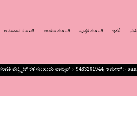
ಅನುವಾದ ಸಂಗಾತಿ
ಅಂಕಣ ಸಂಗಾತಿ
ಪುಸ್ತಕ ಸಂಗಾತಿ
ಇತರೆ
ನಮ್ಮ
ಂಗತಿ ವೆಬ್ಸೈಟ್ ಕಳಿಸಬಹುದು ವಾಟ್ಸಪ್‌ :- 9483261944, ಇಮೇಲ್ :-