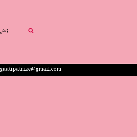
 ಬಗ್ಗೆ
 sangaatipatrike@gmail.com