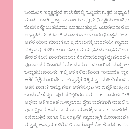
ಒಂದುದಿನ ಇದ್ದಕ್ಕಿದ್ದಂತೆ ಕಾಲೇಜಿನಲ್ಲಿ ಸುದ್ದಿಯಾಗುತ್ತದೆ ಅಧ್
ಮೂರ್ತಿಯಾಗಿದ್ದ ಪ್ರಾಂಸುಪಾಲರು ಇನ್ನೇನು ನಿವೃತ್ತಿಯ ಅಂಚಿನ
ಜೀವನವನ್ನೇ ಬುಡಮೇಲು ಮಾಡಿಬುಡುತ್ತದೆ. ವಿಚಾರಣಾಧೀನ ಪ್ರ
ಅಧ್ಯಾಪಿಕೆಯ ಪರವಾಗಿ ಮಾತುಗಳು ಕೇಳಲಾರಂಭಿಸುತ್ತದೆ. ‘ಆತ
ಅವರ ಯಾವ ಮಾತುಗಳೂ ಪ್ರಯೋಜನಕ್ಕೆ ಬಾರದೆಯೇ ನ್ಯಾಯಾ
ಹತ್ತು ವರ್ಷಗಳಿಗಿಂತಲೂ ಹೆಚ್ಚು ಸಮಯ ನಡೆದು ಕೊನೆಗೆ ವಿಚಾರಣೆಯಲ್
ಹೇಳಿದ ಕೆಲಸ ಪ್ರಾಂಶುಪಾಲರು ನೆರವೇರಿಸದಿದ್ದಾಗ ದ್ವೇಷದಿಂದ ಹೀ
ಪೂರ್ವಾಪರ ವಿಚಾರಿಸದೆಯೇ ದೂರು ದಾಖಲಾಯಿತು ಮತ್ತು ಆತ ಗಂಡ
ಒದ್ದಾಡಬೇಕಾಯಿತು. ಇಲ್ಲಿ ಆತ ಕಳೆದುಕೊಂಡ ಸಾಮಾಜಿಕ ಸ್ಥಾನಮಾನ
ಆಕೆಗೆ ಶಿಕ್ಷೆಯಾಯಿತೇ ಎಂಬ ಪ್ರಶ್ನೆಗೆ ಸಿಕ್ಕಿದುತ್ತರ ಮಹಿಳೆಯ
ಆತನ ಪಾಡು? ಅಷ್ಟೂ ವರ್ಷ ಆತನನುಭವಿಸಿದ ಖಿನ್ನತೆ ಮತ್ತು ನಿವೃ
ಒಂದು ವೇಳೆ ಸ್ತ್ರೀ- ಪುರುಷರಿಬ್ಬರಿಗೂ ಸಮಾನ ಕಾನೂನೆಂಬ ನೀತಿಯಿದ್
ಅಥವಾ ಆಕೆ ಇಂತಹ ಸುಳ್ಳುದೂರು ದ್ವೇಷಸಾಧನೆಗಾಗಿ ದಾಖಲಿಸು
ಇದು ಸ್ತ್ರೀಪರ ಕಾನೂನು ದುರುಪಯೋಗಕ್ಕೆ ಒಂದು ಉದಾಹರಣೆ
ನಡೆಯುತ್ತಿದೆ ಹಾಗೂ ನಿಜಸಂತ್ರಸ್ತೆಗೆ ನ್ಯಾಯಕ್ಕಾಗಿ ಹೋರಾಡುವ
ಮತ್ತಷ್ಟು ಅನ್ಯಾಯಗಳಿಗೆ ಬಲಿಯಾಗುತ್ತಾಳೆಯೇ ಹೊರತು ಕಾನ