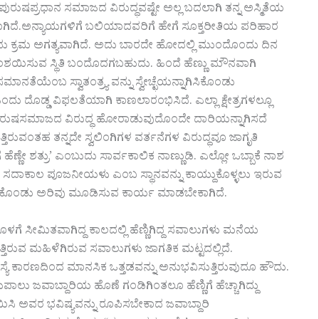
ುಷಪ್ರಧಾನ ಸಮಾಜದ ವಿರುದ್ಧವಷ್ಟೇ ಅಲ್ಲ ಬದಲಾಗಿ ತನ್ನ ಅಸ್ಮಿತೆಯ
ೇಕಾಗಿದೆ.ಅನ್ಯಾಯಗಳಿಗೆ ಬಲಿಯಾದವರಿಗೆ ಹೇಗೆ ಸೂಕ್ತರೀತಿಯ ಪರಿಹಾರ
ಕ್ರಮ ಅಗತ್ಯವಾಗಿದೆ. ಅದು ಬಾರದೇ ಹೋದಲ್ಲಿ ಮುಂದೊಂದು ದಿನ
 ಸಂಶಯಿಸುವ ಸ್ಥಿತಿ ಬಂದೊದಗಬಹುದು. ಹಿಂದೆ ಹೆಣ್ಣು ಮೌನವಾಗಿ
 ಸಮಾನತೆಯೆಂಬ ಸ್ವಾತಂತ್ರ್ಯ ವನ್ನು ಸ್ವೇಚ್ಛೆಯನ್ನಾಗಿಸಿಕೊಂಡು
ು ದೊಡ್ಡ ವಿಫಲತೆಯಾಗಿ ಕಾಣಲಾರಂಭಿಸಿದೆ. ಎಲ್ಲಾ ಕ್ಷೇತ್ರಗಳಲ್ಲೂ
ರೆ ಪುರುಷಸಮಾಜದ ವಿರುದ್ಧ ಹೋರಾಡುವುದೊಂದೇ ದಾರಿಯನ್ನಾಗಿಸದೆ
ವಂತಹ ತನ್ನದೇ ಸ್ವಲಿಂಗಿಗಳ ವರ್ತನೆಗಳ ವಿರುದ್ಧವೂ ಜಾಗೃತಿ
ಹೆಣ್ಣೇ ಶತ್ರು’ ಎಂಬುದು ಸಾರ್ವಕಾಲಿಕ ನಾಣ್ಣುಡಿ. ಎಲ್ಲೋ ಒಬ್ಬಾಕೆ ನಾಶ
ೆ ಸದಾಕಾಲ ಪೂಜನೀಯಳು ಎಂಬ ಸ್ಥಾನವನ್ನು ಕಾಯ್ದುಕೊಳ್ಳಲು ಇರುವ
್ತುಕೊಂಡು ಅರಿವು ಮೂಡಿಸುವ ಕಾರ್ಯ ಮಾಡಬೇಕಾಗಿದೆ.
ೆ ಸೀಮಿತವಾಗಿದ್ದ ಕಾಲದಲ್ಲಿ ಹೆಣ್ಣಿಗಿದ್ದ ಸವಾಲುಗಳು ಮನೆಯ
ತ್ತಿರುವ ಮಹಿಳೆಗಿರುವ ಸವಾಲುಗಳು ಜಾಗತಿಕ ಮಟ್ಟದಲ್ಲಿದೆ.
ೆ ಕಾರಣದಿಂದ ಮಾನಸಿಕ ಒತ್ತಡವನ್ನು ಅನುಭವಿಸುತ್ತಿರುವುದೂ ಹೌದು.
ಲು ಜವಾಬ್ದಾರಿಯ ಹೊಣೆ ಗಂಡಿಗಿಂತಲೂ ಹೆಣ್ಣಿಗೆ ಹೆಚ್ಚಾಗಿದ್ದು
ಿಸಿ ಅವರ ಭವಿಷ್ಯವನ್ನು ರೂಪಿಸಬೇಕಾದ ಜವಾಬ್ದಾರಿ