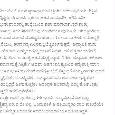
ಯಾಪಿಕೆಯ ಮೇಲೆ ಮುಖ್ಯೋಪಾಧ್ಯಾಯರ ಲೈಂಗಿಕ ದೌರ್ಜನ್ಯವೆಂದು. ಶಿಸ್ತಿನ
ಲ್ಲಿದ್ದರು, ಈ ಒಂದು ಪ್ರಕರಣ ಆತನ ಸಾಮಾಜಿಕ, ಕೌಟುಂಬಿಕ
ಾಂಶುಪಾಲರನ್ನು ಹುದ್ದೆಯಿಂದ ವಜಾ ಮಾಡಲಾಗುತ್ತದೆ ಮತ್ತು
 ಹಾಗಲ್ಲ’ ಇದು ತಿಳಿದ ಕೆಲವು ಮಂದಿಯೂ ಪುರುಷರೇ ಆಗಿದ್ದುದರಿಂದ
ಲಯದ ಮುಂದೆ ಮೊಕದ್ದಮೆ ಹೋದಾಗ ಈ ಒಂದು ಕೇಸು ಬರೋಬ್ಬರಿ
ಲಿ ತಿಳಿದ ಸತ್ಯ ಎಲ್ಲರನ್ನೂ ಬೆಚ್ಚಿಬೀಳಿಸುತ್ತದೆ. ‘ಅಧ್ಯಾಪಿಕೆ ತಾನು
ಗೊಂದು ಸುಳ್ಳುದೂರನ್ನು ದಾಖಲಿಸಿದ್ದಳು. ಆಕೆ ಹೆಣ್ಣೆಂಬ ಕಾರಣಕ್ಕೆ
ೆಂಬ ಕಾರಣಕ್ಕೆ ಆತನ ಸತ್ಯಕ್ಕೆ ನ್ಯಾಯ ಸಿಗಲು ಹತ್ತುವರ್ಷಗಳ ಕಾಲ
 ಮತ್ತೆ ಸಿಕ್ಕಿತೇ? ಅಥವಾ ಆತನ ಚಾರಿತ್ರ್ಯದಿಂದ ಕಪ್ಪುಚುಕ್ಕಿ ಮಾಸಿ
ೆಂಬ ಸಹಾನುಭೂತಿಯ ಮೇಲೆ ಅದೆಷ್ಟೋ ಬೆಲೆ ತೆತ್ತು ಆಕೆ ಸುಮ್ಮನಾದಳು ಆದರೆ
ತ್ತಿವೇತನದ ಒಟ್ಟುಬೆಲೆ ! ಸುಳ್ಳುದೂರೆಂದು ಆದ ವಜಾ. ಇಷ್ಟೆಯೇ?
ದಿದ್ದರೆ ಹೀಗಾಗುತ್ತಿತ್ತೇ? ಆರಂಭಿಕ ಹಂತದಲ್ಲೇ ಬಿದ್ದು ಹೋಗುತ್ತಿತ್ತು
ತ್ತಲೇ ಇರಲಿಲ್ಲವೇನೋ !
ಯಷ್ಟೇ ಆದರೆ ಇಂತಹವುಗಳು ಇಂದು ನಮ್ಮ ನಡುವೆ ಬಹಳಷ್ಟು
 ಚೈತನ್ಯ ಇರುವುದೇ ಇಲ್ಲ. ಒಂದುವೇಳೆ ಆ ಶಕ್ತಿಯಿದ್ದರೂ ದಾರಿ ಕಾಣದೆಯೇ
ೂನು ಸಮ್ಮತ ಪರಿಹಾರಗಳಿಂದ ಬಹುದೂರ ಉಳಿದುಬಿಡುತ್ತಾಳೆ.