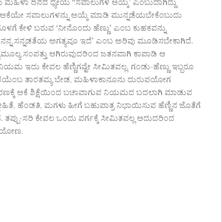
ರೀಯ ಮಹಿಳಾ ದಿನದ ಧ್ಯೇಯ “ಸವಾಲುಗಳ ಆಯ್ಕೆ’ ಎಂಬುದಾಗಿದ್ದು
ಆಕೆಯೇ ಸವಾಲುಗಳನ್ನು ಆಯ್ಕೆ ಮಾಡಿ ಮುನ್ನಡೆಯಬೇಕೆಂಬುದು
ಯೊಳಗೆ ಕೇಳಿ ಬರುವ ‘ನೀನೊಂದು ಹೆಣ್ಣು’ ಎಂಬ ಕುಹಕವನ್ನು
ಕೆ ನನ್ನ ಸನ್ನಡತೆಯ ಅಗತ್ಯವೂ ಇದೆ’ ಎಂಬ ಅರಿವು ಮೂಡಿಸಬೇಕಾಗಿದೆ.
ತ್ಯಮೂಲ್ಯ ಸಂಪತ್ತು ಆಗಿರುವುದರಿಂದ ಜತನವಾಗಿ ಕಾಪಾಡಿ ಆ
ಿಯಮ ಇದು ಕೇವಲ ಹೆಣ್ಣಿಗಷ್ಟೇ ಸೀಮಿತವಲ್ಲ. ಗಂಡು-ಹೆಣ್ಣು ಇಬ್ಬರೂ
ೇರೆಯೆಂಬ ತಾರತಮ್ಯ ಬೇಡ, ಮಹಿಳಾಕಾನೂನು ದುರುಪಯೋಗ
ರಣಕ್ಕೆ ಆಕೆ ಶಿಕ್ಷೆಯಿಂದ ಬಚಾವಾಗುವ ನಿಯಮದ ಬದಲಾಗಿ ಮಾಡುವ
ೇಹಿತೆ, ಹೆಂಡತಿ, ಮಗಳು ಹೀಗೆ ಬಹುಪಾತ್ರ ನಿಭಾಯಿಸುವ ಹೆಣ್ಣಿನ ಜೊತೆಗೆ
 ತಪ್ಪು-ಸರಿ ಕೇವಲ ಒಂದು ವರ್ಗಕ್ಕೆ ಸೀಮಿತವಲ್ಲ ಆದುದರಿಂದ
ಲಿಯೋಣ.