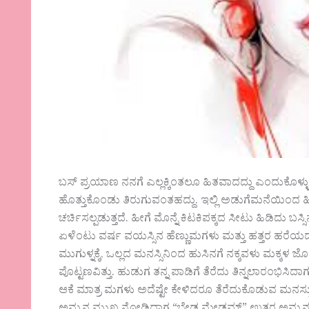
ಬಸ್ ಪ್ರಯಾಣ ನನಗೆ ಎಲ್ಲಕ್ಕಿಂತಲೂ ಹಿತವಾದದ್ದು ಎಂದುಕೊಳ್ಳುತ್ತ
ಹೊತ್ತುಕೊಂಡು ತಿರುಗುವಂತಹದ್ದು. ಇಲ್ಲಿ ಅಡುಗೆಮನೆಯಿಂದ
ಚರ್ಚಿಸಲ್ಪಡುತ್ತದೆ. ಹೀಗೆ ಮೊನ್ನೆ ಕಿಟಕಿಪಕ್ಕದ ಸೀಟು ಹಿಡಿದು ಬಸ್ಸಿ
ಏಳೆಂಟು ವರ್ಷ ವಯಸ್ಸಿನ ಹೆಣ್ಣುಮಗಳು ಮತ್ತು ಹತ್ತರ ಹರೆಯದ
ಮುಗುಳ್ನಕ್ಕೆ, ಒಲ್ಲದ ಮನಸ್ಸಿನಿಂದ ಹುಸಿನಗೆ ನಕ್ಕವಳು ಮಕ್ಕಳ ಜೊ
ಪೊಟ್ಟಣವಿತ್ತು. ಹುಡುಗ ತನ್ನ ಪಾಡಿಗೆ ತೆರೆದು ತಿನ್ನಲಾರಂಭಿಸ
ಆಕೆ ಮಾತ್ರ ಮಗಳು ಅದೆಷ್ಟೇ ಕೇಳಿದರೂ ತೆರೆದುಕೊಡುವ ಮನಸ್ಸು 