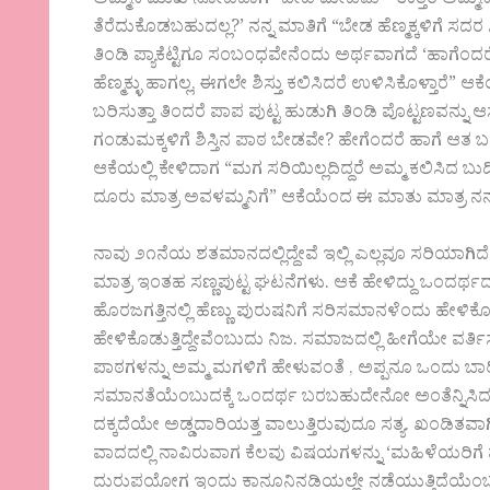
ಅಮ್ಮನ ಮುಖ ನೋಡಿದಾಗ “ಬೇಡ ಮೇಡಮ್” ಉತ್ತರ ಅಮ್ಮನ ಬಾಯ
ತೆರೆದುಕೊಡಬಹುದಲ್ಲ?’ ನನ್ನ ಮಾತಿಗೆ “ಬೇಡ ಹೆಣ್ಮಕ್ಕಳಿಗೆ ಸದರ 
ತಿಂಡಿ ಪ್ಯಾಕೆಟ್ಟಿಗೂ ಸಂಬಂಧವೇನೆಂದು ಅರ್ಥವಾಗದೆ ‘ಹಾಗೆಂದರೆ?’ 
ಹೆಣ್ಮಕ್ಳು ಹಾಗಲ್ಲ, ಈಗಲೇ ಶಿಸ್ತು ಕಲಿಸಿದರೆ ಉಳಿಸಿಕೊಳ್ತಾರೆ” 
ಬರಿಸುತ್ತಾ ತಿಂದರೆ ಪಾಪ ಪುಟ್ಟ ಹುಡುಗಿ ತಿಂಡಿ ಪೊಟ್ಟಣವನ್
ಗಂಡುಮಕ್ಕಳಿಗೆ ಶಿಸ್ತಿನ ಪಾಠ ಬೇಡವೇ? ಹೇಗೆಂದರೆ ಹಾಗೆ ಆತ 
ಆಕೆಯಲ್ಲಿ ಕೇಳಿದಾಗ “ಮಗ ಸರಿಯಿಲ್ಲದಿದ್ದರೆ ಅಮ್ಮ ಕಲಿಸಿದ ಬ
ದೂರು ಮಾತ್ರ ಅವಳಮ್ಮನಿಗೆ” ಆಕೆಯೆಂದ ಈ ಮಾತು ಮಾತ್ರ ನನ್ನ ಮನಸ
ನಾವು ೨೧ನೆಯ ಶತಮಾನದಲ್ಲಿದ್ದೇವೆ ಇಲ್ಲಿ ಎಲ್ಲವೂ ಸರಿಯಾಗಿದೆ
ಮಾತ್ರ ಇಂತಹ ಸಣ್ಣಪುಟ್ಟ ಘಟನೆಗಳು. ಆಕೆ ಹೇಳಿದ್ದು ಒಂದರ್ಥದಲ
ಹೊರಜಗತ್ತಿನಲ್ಲಿ ಹೆಣ್ಣು ಪುರುಷನಿಗೆ ಸರಿಸಮಾನಳೆಂದು ಹೇಳ
ಹೇಳಿಕೊಡುತ್ತಿದ್ದೇವೆಂಬುದು ನಿಜ. ಸಮಾಜದಲ್ಲಿ ಹೀಗೆಯೇ ವರ್ತಿ
ಪಾಠಗಳನ್ನು ಅಮ್ಮ ಮಗಳಿಗೆ ಹೇಳುವಂತೆ , ಅಪ್ಪನೂ ಒಂದು ಬ
ಸಮಾನತೆಯೆಂಬುದಕ್ಕೆ ಒಂದರ್ಥ ಬರಬಹುದೇನೋ ಅಂತೆನ್ನಿಸಿದರೆ ಇ
ದಕ್ಕದೆಯೇ ಅಡ್ಡದಾರಿಯತ್ತ ವಾಲುತ್ತಿರುವುದೂ ಸತ್ಯ. ಖಂಡಿತ
ವಾದದಲ್ಲಿ ನಾವಿರುವಾಗ ಕೆಲವು ವಿಷಯಗಳನ್ನು ‘ಮಹಿಳೆಯರಿ
ದುರುಪಯೋಗ ಇಂದು ಕಾನೂನಿನಡಿಯಲ್ಲೇ ನಡೆಯುತ್ತಿದೆಯೆಂಬುದ