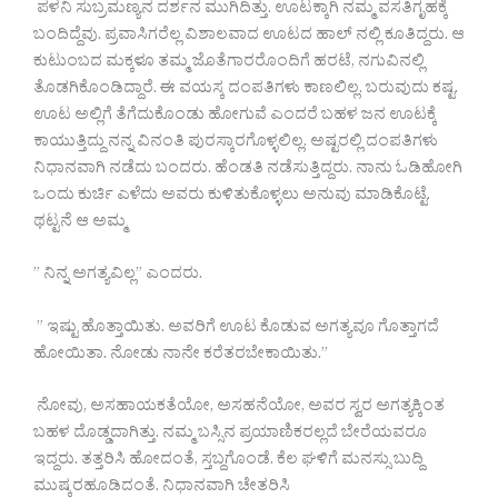
ಪಳನಿ ಸುಬ್ರಮಣ್ಯನ ದರ್ಶನ ಮುಗಿದಿತ್ತು. ಊಟಕ್ಕಾಗಿ ನಮ್ಮ ವಸತಿಗೃಹಕ್ಕೆ
ಬಂದಿದ್ದೆವು. ಪ್ರವಾಸಿಗರೆಲ್ಲ ವಿಶಾಲವಾದ ಊಟದ ಹಾಲ್ ನಲ್ಲಿ ಕೂತಿದ್ದರು. ಆ
ಕುಟುಂಬದ ಮಕ್ಕಳೂ ತಮ್ಮ ಜೊತೆಗಾರರೊಂದಿಗೆ ಹರಟೆ, ನಗುವಿನಲ್ಲಿ
ತೊಡಗಿಕೊಂಡಿದ್ದಾರೆ. ಈ ವಯಸ್ಕ ದಂಪತಿಗಳು ಕಾಣಲಿಲ್ಲ. ಬರುವುದು ಕಷ್ಟ.
ಊಟ ಅಲ್ಲಿಗೆ ತೆಗೆದುಕೊಂಡು ಹೋಗುವೆ ಎಂದರೆ ಬಹಳ ಜನ ಊಟಕ್ಕೆ
ಕಾಯುತ್ತಿದ್ದು ನನ್ನ ವಿನಂತಿ ಪುರಸ್ಕಾರಗೊಳ್ಳಲಿಲ್ಲ. ಅಷ್ಟರಲ್ಲಿ ದಂಪತಿಗಳು
ನಿಧಾನವಾಗಿ ನಡೆದು ಬಂದರು. ಹೆಂಡತಿ ನಡೆಸುತ್ತಿದ್ದರು. ನಾನು ಓಡಿಹೋಗಿ
ಒಂದು ಕುರ್ಚಿ ಎಳೆದು ಅವರು ಕುಳಿತುಕೊಳ್ಳಲು ಅನುವು ಮಾಡಿಕೊಟ್ಟೆ.
ಥಟ್ಟನೆ ಆ ಅಮ್ಮ
” ನಿನ್ನ ಅಗತ್ಯವಿಲ್ಲ” ಎಂದರು.
” ಇಷ್ಟು ಹೊತ್ತಾಯಿತು. ಅವರಿಗೆ ಊಟ ಕೊಡುವ ಅಗತ್ಯವೂ ಗೊತ್ತಾಗದೆ
ಹೋಯಿತಾ. ನೋಡು ನಾನೇ ಕರೆತರಬೇಕಾಯಿತು.”
ನೋವು, ಅಸಹಾಯಕತೆಯೋ, ಅಸಹನೆಯೋ, ಅವರ ಸ್ವರ ಅಗತ್ಯಕ್ಕಿಂತ
ಬಹಳ ದೊಡ್ಡದಾಗಿತ್ತು. ನಮ್ಮ ಬಸ್ಸಿನ ಪ್ರಯಾಣಿಕರಲ್ಲದೆ ಬೇರೆಯವರೂ
ಇದ್ದರು. ತತ್ತರಿಸಿ ಹೋದಂತೆ, ಸ್ತಬ್ದಗೊಂಡೆ. ಕೆಲ ಘಳಿಗೆ ಮನಸ್ಸು ಬುದ್ದಿ
ಮುಷ್ಕರಹೂಡಿದಂತೆ. ನಿಧಾನವಾಗಿ ಚೇತರಿಸಿ