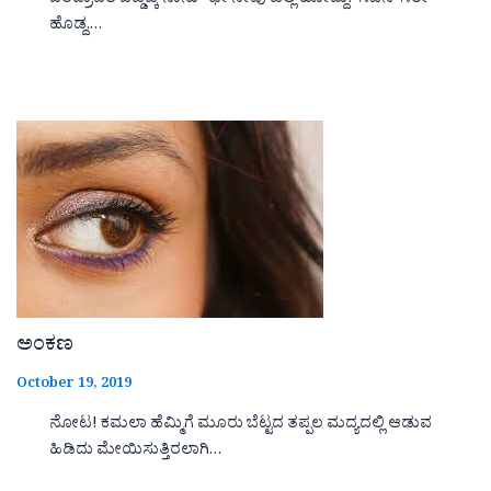
ಚಂದ್ರಾವತಿ ಬಡ್ಡಡ್ಕ ನಾನು- ಛೇ ನೀವು ಎಲ್ಲಿ ಹೋದ್ದು? ಸಚಿನ್ ಸರೀ
ಹೊಡ್ದ,…
ಅಂಕಣ
October 19, 2019
ನೋಟ! ಕಮಲಾ ಹೆಮ್ಮಿಗೆ ಮೂರು ಬೆಟ್ಟದ ತಪ್ಪಲ ಮದ್ಯದಲ್ಲಿ ಆಡುವ
ಹಿಡಿದು ಮೇಯಿಸುತ್ತಿರಲಾಗಿ…