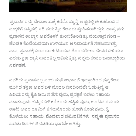
ಪ್ರವಾಸಿಗರನ್ನು ದೇವಾಲಯಕ್ಕೆ ಕರೆದೊಯ್ದಿದ್ದೆ. ಅಷ್ಟರಲ್ಲಿ ಈ ಕುಟುಂಬದ
ಮಕ್ಕಳಿಗೆ ಬಸ್ಸಿನಲ್ಲಿ ಸರಿ ವಯಸ್ಸಿನ ಕೆಲವರು ಸ್ನೇಹಿತರಾಗಿದ್ದರು. ಹಾಸ್ಯ, ನಗು,
ಪ್ರವಾಸದ ಉಲ್ಲಾಸ ಅವರೊಳಗೆ ತುಂಬಿಕೊಂಡಿತ್ತು. ವಯಸ್ಸಾದ ಗಂಡ –
ಹೆಂಡತಿ ಕೊನೆಯವರಾಗಿ ಉಳಿಯುವ ಅನಿವಾರ್ಯತೆ ಸಹಜವಾಗಿತ್ತು.
ಪಾಪ, ಪ್ರವಾಸಕ್ಕೆ ಬಂದರೂ ಕುಟುಂಬದ ತೊಂದರೆಗಳು. ದೇವರ ಬಳಿಯೂ
ಎರಡು ಕ್ಷಣ ಧ್ಯಾನಿಸುವಂತಿಲ್ಲ ಅನಿಸುತ್ತಿತ್ತು. ನನ್ನದು ಕೇವಲ ಜವಾಬ್ದಾರಿಯ
ನಿರ್ವಹಣೆ.
ನನಗಿದು ಪ್ರವಾಸವಲ್ಲ ಎಂಬ ಮನೋಭಾವನೆ ಇದ್ದುದರಿಂದ ನನ್ನ ಕೆಲಸ
ಮುಗಿದ ತಕ್ಷಣ ಅವರ ಬಳಿ ಮೊದಲ ದಿನದಿಂದಲೇ ಓಡುತ್ತಿದ್ದೆ. ಆ
ಹಿರಿಯರನ್ನು ಕೈ ಹಿಡಿದು ನಡೆಸುವುದು, ಪ್ರದಕ್ಷಿಣೆ ಬರಲು ಸಹಾಯ
ಮಾಡುವುದು, ಬಸ್ಸಿನ ಬಳಿ ಕರೆತಂದು ಹತ್ತಿಸುವುದು, ಊಟದ ಸಮಯ
ಊಟ ಅವರ ರೂಮಿಗೆ ತೆಗೆದುಕೊಂಡು ಹೋಗಿ ಕೊಡುವುದು, ಕೈ
ತೊಳೆಯಲು ಸಹಾಯ, ಮೊದಲಾದ ಚಟುವಟಿಕೆಗಳು ನನ್ನ ಈ ಪ್ರವಾಸದ
ಎರಡು ದಿನಗಳ ದಿನಚರಿಯ ಭಾಗವೇ ಆಗಿತ್ತು.