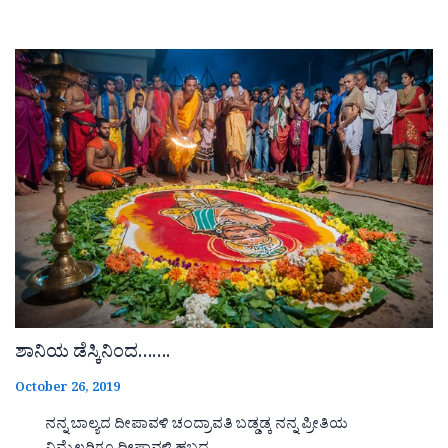
ಶಾನಿಯ ಡೆಸ್ಕಿನಿಂದ…….
October 26, 2019
ನನ್ನ ಬಾಲ್ಯದ ದೀಪಾವಳಿ ಚಂದ್ರಾವತಿ ಬಡ್ಡಡ್ಕ ನನ್ನ ಪ್ರೀತಿಯ