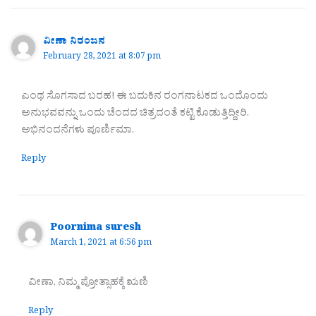
ವೀಣಾ ನಿರಂಜನ
February 28, 2021 at 8:07 pm
ಎಂಥ ಸೊಗಸಾದ ಬರಹ! ಈ ಬದುಕಿನ ರಂಗನಾಟಕದ ಒಂದೊಂದು
ಅನುಭವವನ್ನು ಒಂದು ಚೆಂದದ ಚಿತ್ರದಂತೆ ಕಟ್ಟಿ ಕೊಡುತ್ತಿದ್ದೀರಿ.
ಅಭಿನಂದನೆಗಳು ಪೂರ್ಣಿಮಾ.
Reply
Poornima suresh
March 1, 2021 at 6:56 pm
ವೀಣಾ, ನಿಮ್ಮ ಪ್ರೋತ್ಸಾಹಕ್ಕೆ ಋಣಿ
Reply