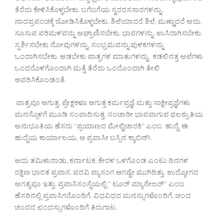
ತೆರೆದು‌ ಕೇಳಿಸಿಕೊಳ್ಳಬೇಕು. ಬಗೆಬಗೆಯ ಸ್ವರರಸಸಾರಗಳನ್ನು,
ನಾದಪ್ರಪಂಚಕ್ಕೆ ಜೋಡಿಸಿಕೊಳ್ಳಬೇಕು. ಶಿಲೆಯಾದರೆ ಶಿಲೆ, ಮಣ್ಣಾದರೆ ಅದು,
ಸೂಸುವ ಪರಿಮಳವನ್ನು ಅಘ್ರಾಣಿಸಬೇಕು. ಭಾವಗಳನ್ನು, ಉಸಿರಾಗಿಸಬೇಕು.
ಸ್ಪರ್ಶಿಸಬೇಕು ನೋವುಗಳನ್ನು, ಸಂಭ್ರಮವನ್ನು,ಪುಳಕಗಳನ್ನು
ಒಂದಾಗಿಸಬೇಕು. ಆಡಬೇಕು ಪಾತ್ರಗಳ ಮಾತುಗಳನ್ನು. ಕಡಲಿನತ್ತ ಅಲೆಗಳು
ಒಂದರೊಳಗೊಂದಾಗಿ ಮತ್ತೆ ತೆರೆದು ಒಂದೊಂದಾಗಿ ತೇಲಿ
ಆವರಿಸಿಕೊಂಡಂತೆ.
ಪಾತ್ರವೂ ಆಗುತ್ತ, ಪ್ರೇಕ್ಷಕಳೂ ಆಗುತ್ತ ಕರ್ಮಪ್ರಜ್ಞೆ ಮತ್ತು ಸಾಕ್ಷೀಪ್ರಜ್ಞೆಗಳು
ಮನಸ್ಸೊಳಗೆ ಮೂಡಿ ಸಂವಾದಿಸುತ್ತ, ಸಂಚಾರೀ ಭಾವವಾಗುವ ಫಲಶ್ರುತಿಯ
ಅನುಭೂತಿಯ ಹೆಸರು “ಪ್ರಯಾಣದ ಮೇಲ್ವಿಚಾರಕಿ” ಎಂಬ ಹುದ್ದೆ. ಈ
ಹುದ್ದೆಯ ಕಾರ್ಯಾಲಯ, ಆ ಪ್ರವಾಸೀ ಬಸ್ಸಿನ ಕ್ಯಾಬಿನ್!.
ಅದು ತಮಿಳುನಾಡು, ಕರ್ನಾಟಕ, ಕೇರಳ ಒಳಗೊಂಡ ಎಂಟು ದಿನಗಳ
ದಕ್ಷಿಣ ಭಾರತ ಪ್ರವಾಸ. ಪದವಿ ವ್ಯಾಸಂಗ ಆಗಷ್ಟೇ ಮುಗಿದಿತ್ತು. ಉದ್ಯೋಗದ
ಅಗತ್ಯವೂ ಇತ್ತು. ಪ್ರವಾಸಿಸಂಸ್ಥೆಯಲ್ಲಿ ” ಟೂರ್ ಮ್ಯಾನೇಜರ್” ಎಂಬ
ಹೆಸರಿನಲ್ಲಿ ಪ್ರವಾಸಿಗರೊಂದಿಗೆ, ವಿಧವಿಧದ ಮನಸ್ಸುಗಳೊಂದಿಗೆ, ಚಂದ
ಚಂದದ ಛಂದಸ್ಸುಗಳೊಂದಿಗೆ ತಿರುಗಾಟ.