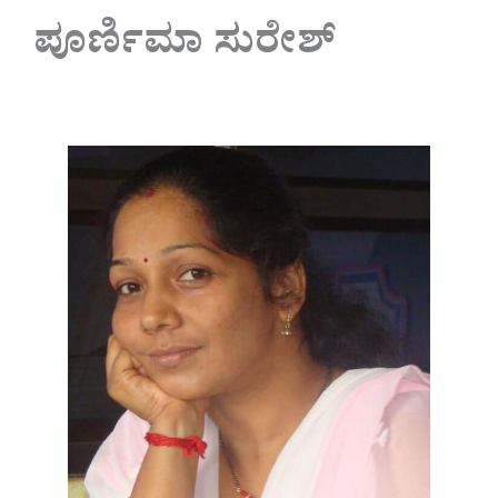
ಪೂರ್ಣಿಮಾ ಸುರೇಶ್