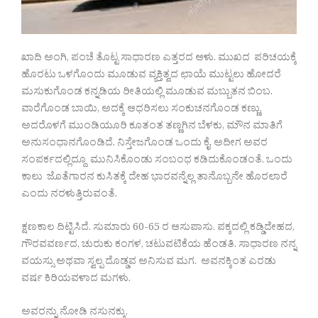
ಖಾದಿ ಅಂಗಿ, ಪಂಚೆ ತೊಟ್ಟ ಸಾಧಾರಣ ಎತ್ತರದ ಆಳು. ಮುಖದ ಪರಿಚಯಕ್ಕೆ
ಹೊರಟು ಒಳಗೊಂದು ಮೂಡುವ ವ್ಯಕ್ತಿತ್ವದ ಛಾಯೆ ಮುಟ್ಟಲು ಹೋದರೆ
ಮಸುಕುಗೊಂಡ ಕನ್ನಡಿಯ ರೀತಿಯಲ್ಲಿ ಮೂಡುವ ಮಬ್ಬುತನ ಬಿಂಬ.
ವಾರೆಗೊಂಡ ಬಾಯಿ, ಅದಕ್ಕೆ ಆಧರಿಸಲು ಸಂಕುಚನಗೊಂಡ ಕಣ್ಣು,
ಅದರೊಳಗೆ ಮುಂಡಿಯೂರಿ ಕೂತಂತ ತಣ್ಣಗಿನ ಬೆಳಕು, ಮೌನ ಮಾತಿಗೆ
ಅನುಸಂಧಾನಗೊಂಡಿದೆ. ನಿಸ್ತೇಜಗೊಂಡ ಒಂದು ಕೈ. ಅದೀಗ ಅವರ
ಸಂಪರ್ಕದಲ್ಲಿದ್ದೂ ಮುನಿಸಿಕೊಂಡು ಸಂಬಂಧ ಕಡಿದುಕೊಂಡಂತೆ. ಒಂದು
ಕಾಲು ಜೊತೆಗಾರನ ಕುಸಿತಕ್ಕೆ ದೇಹ ಭಾರವನ್ನೆಲ್ಲ ತಾನೊಬ್ಬನೇ ಹೊರಲಾರೆ
ಎಂದು ನರಳುತ್ತಿರುವಂತೆ.
ಕ್ಷಣಕಾಲ ದಿಟ್ಟಿಸಿದೆ. ಸುಮಾರು 60-65 ರ ಆಸುಪಾಸು. ಪಕ್ಕದಲ್ಲಿ ಕಡ್ಡಿದೇಹದ,
ಗೌರವವರ್ಣದ, ಚುರುಕು ಕಂಗಳ, ಚಟುವಟಿಕೆಯ ಹೆಂಡತಿ. ಸಾಧಾರಣ ನನ್ನ
ವಯಸ್ಸು ಅಥವಾ ಸ್ವಲ್ಪ ದೊಡ್ಡವ ಅನಿಸುವ ಮಗ. ಅವನಕ್ಕಿಂತ ಎರಡು
ವರ್ಷ ಕಿರಿಯವಳಾದ ಮಗಳು.
ಅವರನ್ನು ನೋಡಿ ನಸುನಕ್ಕು,