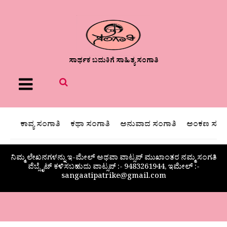
ಸಾರ್ಥಕ ಬದುಕಿಗೆ ಸಾಹಿತ್ಯ ಸಂಗಾತಿ
Menu
ಕಾವ್ಯ ಸಂಗಾತಿ
ಕಥಾ ಸಂಗಾತಿ
ಅನುವಾದ ಸಂಗಾತಿ
ಅಂಕಣ ಸಂಗಾ
ನಿಮ್ಮ ಲೇಖನಗಳನ್ನು ಇ-ಮೇಲ್ ಅಥವಾ ವಾಟ್ಸಪ್ ಮುಖಾಂತರ ನಮ್ಮ ಸಂಗತಿ
ವೆಬ್ಸೈಟ್ ಕಳಿಸಬಹುದು ವಾಟ್ಸಪ್‌ :- 9483261944, ಇಮೇಲ್ :-
sangaatipatrike@gmail.com