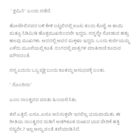
” ಕ್ಷಮಿಸಿ” ಎಂದು ನಡೆದೆ.
ಹೋಟೇಲಿನವರ ಬಳಿ ಕೇಳಿ ಬಟ್ಟಲಿನಲ್ಲಿ ಊಟ ತಂದು ಕೊಟ್ಟೆ. ಆ ತಾಯಿ
ಮತ್ತೂ ಸಿಡಿಮಿಡಿ ಹೊತ್ತಮುಖದಿಂದಲೇ ಇದ್ದರು. ನನ್ನನ್ನೇ ನೋಡುವ ಹತ್ತು
ಹಲವು ಮುಖಗಳು. ಅದರಲ್ಲಿ ಅವರ ಮಕ್ಕಳೂ ಇದ್ದರು. ಒಂದು ಕುರ್ಚಿಯನ್ನು
ಎಳೆದು ಮೂಲೆಯಲ್ಲಿ ಕೂತೆ. ರಂಗದಲ್ಲಿ ಪಾತ್ರಗಳ ಮಾತಿನಾಚೆ ಕೂರುವ
ಮೌನದಂತೆ.
ನನ್ನ ಎದುರು ಒಬ್ಬ ವ್ಯಕ್ತಿ ಬಂದು ಕೂತದ್ದು ಅನುಭವಕ್ಕೆ ಬಂತು.
” ನೊಂದಿರಾ”
ಎಂಬ ಸಾಂತ್ವನದ ಮಾತು ಹಿಂಬಾಲಿಸಿತು.
ತಲೆ ಎತ್ತಿದೆ. ಏನೂ..ಏನೂ ಅನಿಸುತ್ತಲೇ ಇರಲಿಲ್ಲ. ಭಯವಾಯಿತು. ಈ
ರೀತಿಯ ಸಾಂತ್ವನದ ನುಡಿಗೆ ಅಡಗಿಕೂತ ದುಃಖದ ಭಾವ ವೇದಿಕೆ ಹತ್ತಿ
ಬಿಟ್ಟರೇ..? ಇಲ್ಲ ಅನ್ನು ವಂತೆ ತಲೆಯಾಡಿಸಿದೆ.