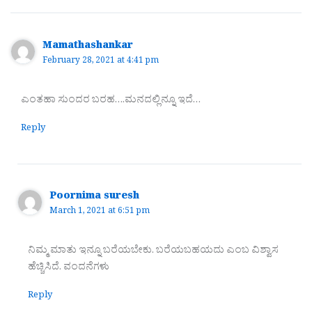
Mamathashankar
February 28, 2021 at 4:41 pm
ಎಂತಹಾ ಸುಂದರ ಬರಹ….ಮನದಲ್ಲಿನ್ನೂ ಇದೆ…
Reply
Poornima suresh
March 1, 2021 at 6:51 pm
ನಿಮ್ಮ ಮಾತು ಇನ್ನೂ ಬರೆಯಬೇಕು. ಬರೆಯಬಹಯದು ಎಂಬ ವಿಶ್ವಾಸ
ಹೆಚ್ಚಿಸಿದೆ. ವಂದನೆಗಳು
Reply