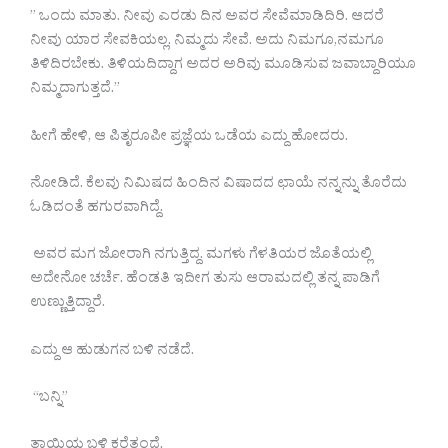
” ಒಂದು ಮಾತು. ನೀವು ಎರಡು ದಿನ ಅವರ ಸೇವೆ‌ಮಾಡಿದಿರಿ. ಆದರೆ
ನೀವು ಯಾರ ಸೇವಕಿಯಲ್ಲ. ನಿಮ್ಮದು ಸೇವೆ. ಅದು ನಿಮಗೂ,ನಮಗೂ
ತಿಳಿದಿರಬೇಕು. ತಿಳಿಯದಿದ್ದಾಗ ಅದರ ಅರಿವು ಮೂಡಿಸುವ ಜವಾಬ್ದಾರಿಯೂ
ನಿಮ್ಮದಾಗುತ್ತದೆ.”
ಹೀಗೆ ಹೇಳಿ, ಆ ಪಿತೃರೂಪೀ ಪ್ರಜ್ಞೆಯ ಒಡೆಯ ಎದ್ದು ಹೋದರು.
ನೋಡಿದೆ. ಕೆಲವು ನಿಮಿಷದ ಹಿಂದಿನ ವಿಷಾದದ ಛಾಯೆ ನನ್ನನ್ನು ತೊರೆದು
ಓಡಿದಂತೆ ಹಗುರವಾಗಿದ್ದೆ.
ಅವರ ಮಗ ಜೋರಾಗಿ ನಗುತ್ತಿದ್ದ. ಮಗಳು ಗೆಳತಿಯರ ಜೊತೆಯಲ್ಲಿ
ಅದೇನೋ ಚರ್ಚೆ. ಹೆಂಡತಿ ಇದೀಗ ತುಸು ಆರಾಮದಲ್ಲಿ ತನ್ನ ಪಾಡಿಗೆ
ಉಣ್ಣುತ್ತಿದ್ದಾರೆ.
ಎದ್ದು ಆ ಹುಡುಗನ ಬಳಿ ನಡೆದೆ.
“ಬನ್ನಿ”
ತಾಯಿಯ ಬಳಿ ಕರೆತಂದೆ.