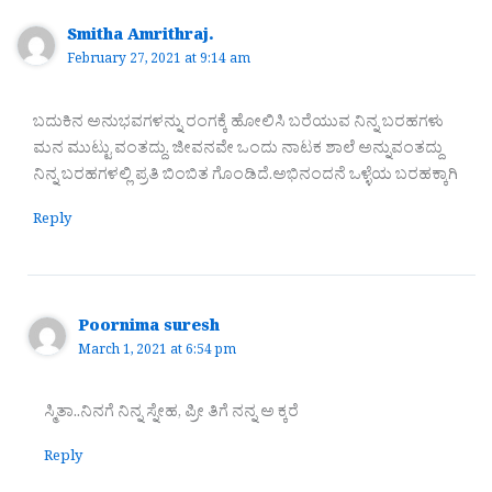
Smitha Amrithraj.
February 27, 2021 at 9:14 am
ಬದುಕಿನ ಅನುಭವಗಳನ್ನು ರಂಗಕ್ಕೆ ಹೋಲಿಸಿ ಬರೆಯುವ ನಿನ್ನ ಬರಹಗಳು
ಮನ ಮುಟ್ಟು ವಂತದ್ದು. ಜೀವನವೇ ಒಂದು ನಾಟಕ ಶಾಲೆ ಅನ್ನುವಂತದ್ದು
ನಿನ್ನ ಬರಹಗಳಲ್ಲಿ ಪ್ರತಿ ಬಿಂಬಿತ ಗೊಂಡಿದೆ.ಅಭಿನಂದನೆ ಒಳ್ಳೆಯ ಬರಹಕ್ಕಾಗಿ
Reply
Poornima suresh
March 1, 2021 at 6:54 pm
ಸ್ಮಿತಾ..ನಿನಗೆ ನಿನ್ನ ಸ್ನೇಹ, ಪ್ರೀ ತಿಗೆ ನನ್ನ ಅ ಕ್ಕರೆ
Reply