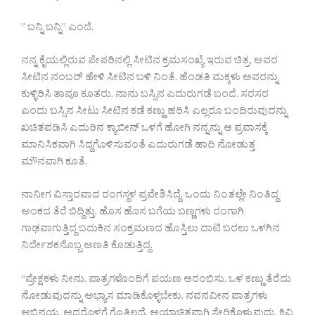
” ಬನ್ನಿ ಬನ್ನಿ” ಎಂದೆ.
ನನ್ನ ಕೈಯಲ್ಲಿರುವ ಪೇಪರಿನಲ್ಲಿ ಸೀಟಿನ ಕ್ರಮಸಂಖ್ಯೆ ಇರುವ ಚಿತ್ರ. ಅವರ
ಸೀಟಿನ ನಂಬರ್ ಹೇಳಿ ಸೀಟಿನ ಬಳಿ ನಿಂತೆ. ಹೆಂಡತಿ ಮಕ್ಕಳು ಅವರನ್ನು
ಕುಳ್ಳಿರಿಸಿ ತಾವೂ ಕೂತರು. ನಾನು ಬಸ್ಸಿನ ಎದುರುಗಡೆ ಬಂದೆ. ಸರಸರ
ಎಂದು ಬಸ್ಸಿನ ಸೀಟು ಸೀಟಿನ ಕಡೆ ಕಣ್ಣು ಹರಿಸಿ ಎಲ್ಲರೂ ಬಂದಿರುವುದನ್ನು
ಖಚಿತಪಡಿಸಿ ಎದುರಿನ ಕ್ಯಾಬೀನ್ ಒಳಗೆ ಹೋಗಿ ನನ್ನನ್ನು ಆ ಪ್ರವಾಸಕ್ಕೆ
ಮಾನಿಸಿಕವಾಗಿ ಸಿದ್ದಗೊಳಿಸುವಂತೆ ಎದುರುಗಡೆ ಹಾದಿ ನೋಡುತ್ತ
ಮೌನವಾಗಿ ಕೂತೆ.
ನಾನೀಗ ವಿಸ್ತಾರವಾದ ರಂಗಸ್ಥಳ ಪ್ರವೇಶಿಸಿದ್ದೆ. ಒಂದು ನಿಂತಲ್ಲೇ ನಿಂತಿದ್ದ
ಅಂಕದ ತೆರೆ ಬಿದ್ದಿತ್ತು. ಹೊಸ ಹೊಸ ಬಗೆಯ ಬಣ್ಣಗಳು ರಂಗಾಗಿ
ಗಾಢವಾಗುತ್ತಿದ್ದ ಬದುಕಿನ ಸಂಕ್ರಮಣದ ಹೊಸ್ತಿಲು ದಾಟಿ ಬರಲು ಒಳಗಿನ
ನಿರ್ದೇಶಕನೊಬ್ಬ ಅಣತಿ ಕೊಡುತ್ತಿದ್ದ.
“ಪ್ರೇಕ್ಷಕಳು ನೀನು. ಪಾತ್ರಗಳೊಂದಿಗೆ ಪಯಣ ಆರಂಭಿಸು. ಒಳ ಕಣ್ಣು ತೆರೆದು
ನೋಡುವುದನ್ನು ಅಭ್ಯಾಸ ಮಾಡಿಕೊಳ್ಳಬೇಕು. ನವನವೀನ ಪಾತ್ರಗಳು
ಅಭಿನಯ. ಅದರೊಳಗೆ ಗೊತ್ತಿಲ್ಲದೆ, ಅಯಾಚಿತವಾಗಿ ಸೇರಿಕೊಳ್ಳುವುದು. ಕಿವಿ