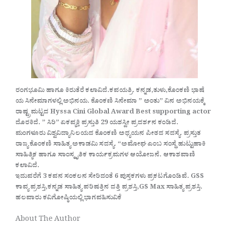
ರಂಗಭೂಮಿ ಹಾಗೂ ಕಿರುತೆರೆ ಕಲಾವಿದೆ.ಕವಯತ್ರಿ. ಕನ್ನಡ,ತುಳು,ಕೊಂಕಣಿ ಭಾಷೆ
ಯ ಸಿನೇಮಾಗಳಲ್ಲಿ ಅಭಿನಯ. ಕೊಂಕಣಿ ಸಿನೇಮಾ ” ಅಂತು” ವಿನ ಅಭಿನಯಕ್ಕೆ
ರಾಷ್ಟ್ರಮಟ್ಟದ Hyssa Cini Global Award Best supporting actor
ದೊರಕಿದೆ. ” ಸಿರಿ” ಏಕವ್ಯಕ್ತಿ ಪ್ರಸ್ತುತಿ 29 ಯಶಸ್ವೀ ಪ್ರದರ್ಶನ ಕಂಡಿದೆ.
ಮಂಗಳೂರು ವಿಶ್ವವಿದ್ಯಾನಿಲಯದ ಕೊಂಕಣಿ ಅಧ್ಯಯನ ಪೀಠದ ಸದಸ್ಯೆ. ಪ್ರಸ್ತುತ
ರಾಜ್ಯ ಕೊಂಕಣಿ ಸಾಹಿತ್ಯ ಅಕಾಡಮಿ ಸದಸ್ಯೆ. “ಅಮೋಘ ಎಂಬ ಸಂಸ್ಥೆ ಹುಟ್ಟುಹಾಕಿ
ಸಾಹಿತ್ಯಿಕ ಹಾಗೂ ಸಾಂಸ್ಕೃತಿಕ ಕಾರ್ಯಕ್ರಮಗಳ ಆಯೋಜನೆ. ಆಕಾಶವಾಣಿ
ಕಲಾವಿದೆ.
ಇದುವರೆಗೆ 3 ಕವನ ಸಂಕಲನ ಸೇರಿದಂತೆ 6 ಪುಸ್ತಕಗಳು ಪ್ರಕಟಗೊಂಡಿವೆ. GSS
ಕಾವ್ಯ ಪ್ರಶಸ್ತಿ,ಕನ್ನಡ ಸಾಹಿತ್ಯ ಪರಿಷತ್ತಿನ ದತ್ತಿ ಪ್ರಶಸ್ತಿ,GS Max ಸಾಹಿತ್ಯ ಪ್ರಶಸ್ತಿ.
ಹಲವಾರು ಕವಿಗೋಷ್ಠಿಯಲ್ಲಿ ಭಾಗವಹಿಸುವಿಕೆ
About The Author