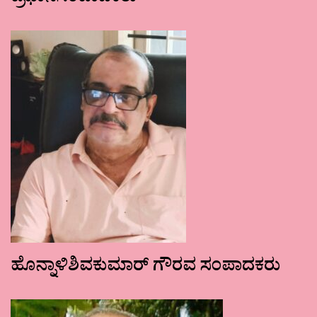
ಹೊನ್ನಾಳಿಶಿವಕುಮಾರ್ ಗೌರವ ಸಂಪಾದಕರು