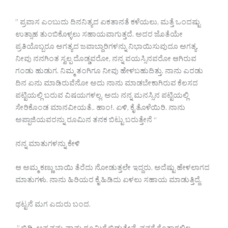
” ಪ್ರವಾಸ ಎಂಬುದು ದಿನನಿತ್ಯದ ಏಕತಾನತೆ ಕಳೆಯಲು, ಮತ್ತೆ ಒಂದಷ್ಟು
ಉತ್ಸಾಹ ತುಂಬಿಕೊಳ್ಳಲು ಸಹಾಯವಾಗುತ್ತದೆ. ಅದರ ಜೊತೆಯೇ
ಪ್ರತಿಯೊಬ್ಬರೂ ಅಗತ್ಯದ ಜವಾಬ್ದಾರಿಗಳನ್ನು ನಿಭಾಯಿಸುವುದೂ ಅಗತ್ಯ.
ನೀವು ನನಗಿಂತ ಸ್ವಲ್ಪ ದೊಡ್ಡವರೋ, ನನ್ನ ವಯಸ್ಸಿನವರೋ ಆಗಿರುವ
ಗಂಡು ಹುಡುಗ. ನಿಮ್ಮ ತಂಗಿಗೂ ನೀವು ಹೇಳಬಹುದಿತ್ತು. ನಾನು ಎರಡು
ದಿನ ಏನು ಮಾಡಿರುವೆನೋ ಅದು ನಾನು ಮಾಡಬೇಕಾಗಿರುವ ಕೆಲಸದ
ಪಟ್ಟಿಯಲ್ಲಿ ಬರುವ ವಿಷಯಗಳಲ್ಲ. ಅದು ನನ್ನ ಮನಸ್ಸಿನ ಪಟ್ಟಿಯಲ್ಲಿ
ಸೇರಿಕೊಂಡ ಮಾನವೀಯತೆ.. ಹಾಂ!. ಏಳಿ, ಕೈ ತೊಳೆಯಿರಿ. ನಾನು
ಅಪ್ಪಾಜಿಯವರನ್ನು ರೂಮಿನ ತನಕ ಬಿಟ್ಟು ಬರುತ್ತೇನೆ “
ನನ್ನ ಮಾತುಗಳನ್ನು ಕೇಳಿ
ಆ ಅಮ್ಮ ಕಣ್ಣು ಬಾಯಿ ತೆರೆದು ನೋಡುತ್ತಲೇ ಇದ್ದರು. ಅದೆಷ್ಟು ಹೇಳಲಾಗದ
ಮಾತುಗಳು. ನಾನು ಹಿರಿಯರ ಕೈ ಹಿಡಿದು ಏಳಲು ಸಹಾಯ ಮಾಡುತ್ತಿದ್ದೆ.
ಥಟ್ಟನೆ‌ ಮಗ ಎದುರು ಬಂದ.