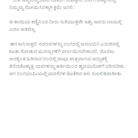
” ಬಿಡಿ. ಅಪ್ಪನನ್ನು ನಾನು ರೂಮಿಗೆ ಬಿಡುತ್ತೇನೆ. ನನಗೆ ಗೊತ್ತಾಗಲಿಲ್ಲ.
ನಿಮ್ಮನ್ನು ನೋಯಿಸಿದಕ್ಕಾಗಿ ಕ್ಷಮೆ ಇರಲಿ.”
ಆ ತಾಯಿಯ ಕಣ್ಣಿನಿಂದ ನೀರು ಸುರಿಯುತ್ತಲೇ ಇತ್ತು. ಅವರು ಬಾಯಲ್ಲಿ
ಏನೂ ಆಡಲಿಲ್ಲ.
ಈಗ ಅನಿಸುತ್ತದೆ. ನವರಸಗಳನ್ನು ರಂಗದಲ್ಲಿ ಅನುಭವಿಸಿ ಎದುರಿನಲ್ಲಿ
ಕೂತು ನೋಡುವ ಮನಸ್ಸುಗಳಿಗೆ ವರ್ಗಾಯಿಸಬೇಕಾದರೆ, ಮೊದಲು
ಅದಕ್ಕಿಂತ ಹಿರಿದಾದ ರಂದಲ್ಲಿ ನಾವೂ ಪಾತ್ರವಾಗುವ ಅದ್ಬುತಕ್ಕೆ
ತೆರೆದುಕೊಳ್ಳುತ್ತ, ಭಾವಗಳನ್ನು ಆರ್ತಿಯಿಂದ ಹೃದಯದೊಳಗೆ ಭರಿಸಬೇಕು.
ಆಗ ರಂಗಭೂಮಿಯಲ್ಲಿ ಭಾವನೆಗಳ ಜೊತೆಗಿನ ಆಟ ಸುಲಲಿತವಾದೀತು.