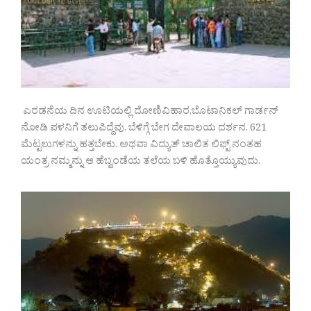
ಎರಡನೆಯ ದಿನ ಊಟಿಯಲ್ಲಿ ದೋಣಿವಿಹಾರ,ಬೊಟಾನಿಕಲ್ ಗಾರ್ಡನ್
ನೋಡಿ ಪಳನಿಗೆ ತಲುಪಿದ್ದೆವು. ಬೆಳಿಗ್ಗೆ ಬೇಗ ದೇವಾಲಯ ದರ್ಶನ. 621
ಮೆಟ್ಟಲುಗಳನ್ನು ಹತ್ತಬೇಕು. ಅಥವಾ ವಿದ್ಯುತ್ ಚಾಲಿತ ಲಿಫ್ಟ್ ನಂತಹ
ಯಂತ್ರ ನಮ್ಮನ್ನು ಆ ಹೆಬ್ವಂಡೆಯ ತಲೆಯ ಬಳಿ ಹೊತ್ತೊಯ್ಯುವುದು.