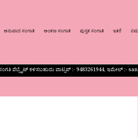
ಅನುವಾದ ಸಂಗಾತಿ
ಅಂಕಣ ಸಂಗಾತಿ
ಪುಸ್ತಕ ಸಂಗಾತಿ
ಇತರೆ
ನಮ್ಮ
ಂಗತಿ ವೆಬ್ಸೈಟ್ ಕಳಿಸಬಹುದು ವಾಟ್ಸಪ್‌ :- 9483261944, ಇಮೇಲ್ :-