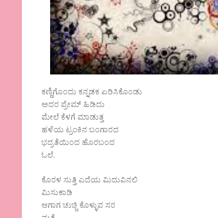
ಕಣ್ಣಿಗೊಂದು ಕನ್ನಡಕ ಏರಿಸಿಕೊಂಡು
ಅದರ ಪ್ರೇಮ್ ಹಿಡಿದು
ಮೇಲೆ ಕೆಳಗೆ ಮಾಡುತ್ತ
ಹಳೆಯ ಟ್ರಂಕಿನ ಬಂಗಾರದ
ಭದ್ರತೆಯಿಂದ ಹೊರಬಂದ
ಓಲೆ.
ಕೊರಳ ಸುತ್ತಿ ಎದೆಯ ಮಿದುವಿನಲಿ
ಮಿಸುಕಾಡಿ
ಆಗಾಗ ಚುಚ್ಚಿ ಕೊಳ್ಳುವ ಸರ