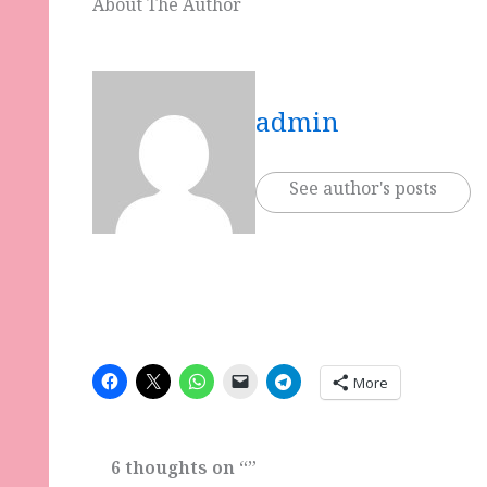
About The Author
admin
See author's posts
More
6 thoughts on “”