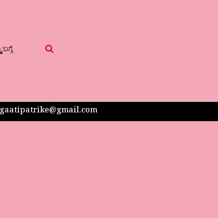
 ಬಗ್ಗೆ
 sangaatipatrike@gmail.com