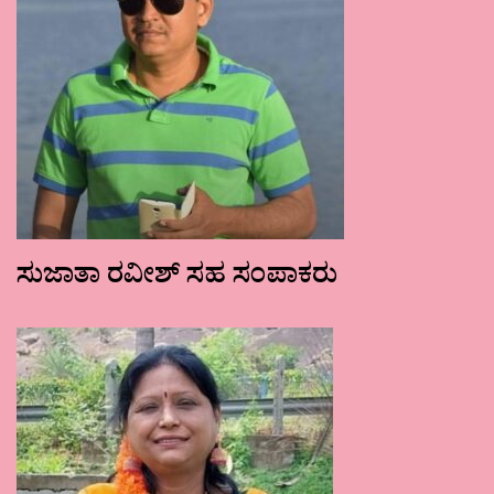
ಸುಜಾತಾ ರವೀಶ್ ಸಹ ಸಂಪಾಕರು