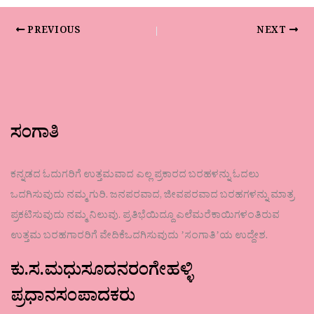
PREVIOUS
NEXT
ಸಂಗಾತಿ
ಕನ್ನಡದ ಓದುಗರಿಗೆ ಉತ್ತಮವಾದ ಎಲ್ಲ ಪ್ರಕಾರದ ಬರಹಳನ್ನು ಓದಲು
ಒದಗಿಸುವುದು ನಮ್ಮ ಗುರಿ. ಜನಪರವಾದ, ಜೀವಪರವಾದ ಬರಹಗಳನ್ನು ಮಾತ್ರ
ಪ್ರಕಟಿಸುವುದು ನಮ್ಮ ನಿಲುವು. ಪ್ರತಿಭೆಯಿದ್ದೂ ಎಲೆಮರೆಕಾಯಿಗಳಂತಿರುವ
ಉತ್ತಮ ಬರಹಗಾರರಿಗೆ ವೇದಿಕೆಒದಗಿಸುವುದು ʼಸಂಗಾತಿʼಯ ಉದ್ದೇಶ.
ಕು.ಸ.ಮಧುಸೂದನರಂಗೇಹಳ್ಳಿ
ಪ್ರಧಾನಸಂಪಾದಕರು