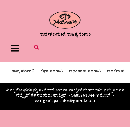
ಸಾರ್ಥಕ ಬದುಕಿಗೆ ಸಾಹಿತ್ಯ ಸಂಗಾತಿ
Menu
ಕಾವ್ಯ ಸಂಗಾತಿ
ಕಥಾ ಸಂಗಾತಿ
ಅನುವಾದ ಸಂಗಾತಿ
ಅಂಕಣ ಸಂಗಾ
ನಿಮ್ಮ ಲೇಖನಗಳನ್ನು ಇ-ಮೇಲ್ ಅಥವಾ ವಾಟ್ಸಪ್ ಮುಖಾಂತರ ನಮ್ಮ ಸಂಗತಿ
ವೆಬ್ಸೈಟ್ ಕಳಿಸಬಹುದು ವಾಟ್ಸಪ್‌ :- 9483261944, ಇಮೇಲ್ :-
sangaatipatrike@gmail.com