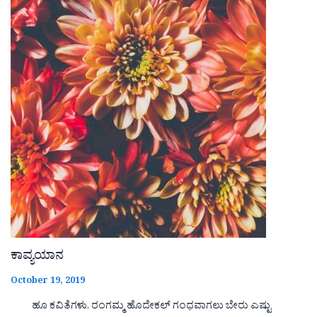
ಕಾವ್ಯಯಾನ
October 19, 2019
ಹೂ ಕವಿತೆಗಳು. ರಂಗಮ್ಮ ಹೊದೇಕಲ್ ಗಂಧವಾಗಲು ಬೇರು ಎಷ್ಟು