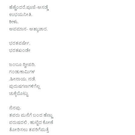
ಹೆಣ್ಣೆಂದರೆ,ಪೂಜೆ-ಅಸಡ್ಡೆ
ಉಭಯನೀತಿ,
ಕೀಳು,
ಅವಮಾನ- ಅತ್ಯಾಚಾರ,
ಭರತವರ್ಷೇ,
ಭರತಖಂಡೇ
ಜಂಬೂ ದ್ವೀಪದಿ,
ಗಂಡುಕಾಮಿಗಳ
,ಹೀನಾಯ, ನಡೆ,
ಪುರುಷಗಣಗಳಿಗೆಲ್ಲ
ಚುಕ್ಕೆಬೊಟ್ಟು
ನೆನಪು.
ತವರು ಮನೆಗೆ ಬಂದ ಹೆಣ್ಣು
ವರುಷದಲಿ , ಹುಟ್ಟಿದ ಕೋಣೆ
ತೋರಿಸಲು ತವರಿಗೆಮತ್ತೆ