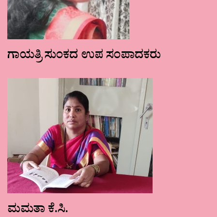
ಗಾಯತ್ರಿ ಸುಂಕದ ಉಪ ಸಂಪಾದಕರು
ಮಮತಾ ಕೆ.ಸಿ.