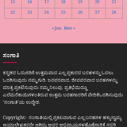
15
16
17
18
19
20
21
22
23
24
25
26
27
28
« Jan
Mar »
ಸಂಗಾತಿ
ಕನ್ನಡದ ಓದುಗರಿಗೆ ಉತ್ತಮವಾದ ಎಲ್ಲ ಪ್ರಕಾರದ ಬರಹಳನ್ನು ಓದಲು
ಒದಗಿಸುವುದು ನಮ್ಮ ಗುರಿ. ಜನಪರವಾದ, ಜೀವಪರವಾದ ಬರಹಗಳನ್ನು
ಮಾತ್ರ ಪ್ರಕಟಿಸುವುದು ನಮ್ಮ ನಿಲುವು. ಪ್ರತಿಭೆಯಿದ್ದೂ
ಎಲೆಮರೆಕಾಯಿಗಳಂತಿರುವ ಉತ್ತಮ ಬರಹಗಾರರಿಗೆ ವೇದಿಕೆಒದಗಿಸುವುದು
ʼಸಂಗಾತಿʼಯ ಉದ್ದೇಶ.
Copyright:- ಸಂಗಾತಿಯಲ್ಲಿ ಪ್ರಕಟವಾಗುವ ಎಲ್ಲ ಬರಹಗಳ ಹಕ್ಕುಸ್ವಾಮ್ಯ
ಆಯಾಲೇಖಕರದೇ ಆಗಿದ್ದು ಅವರ ಅಭಿಪ್ರಾಯಗಳಹೊಣೆಗಾರಿಕೆ ಸದರಿ