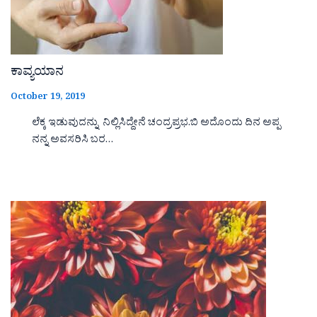
ಕಾವ್ಯಯಾನ
October 19, 2019
ಲೆಕ್ಕ ಇಡುವುದನ್ನು ನಿಲ್ಲಿಸಿದ್ದೇನೆ ಚಂದ್ರಪ್ರಭ.ಬಿ ಅದೊಂದು ದಿನ ಅಪ್ಪ
ನನ್ನ ಅವಸರಿಸಿ ಬರ…