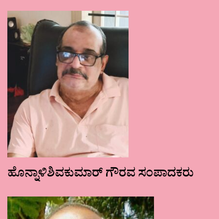
ಹೊನ್ನಾಳಿಶಿವಕುಮಾರ್ ಗೌರವ ಸಂಪಾದಕರು