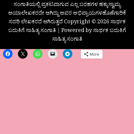
ಸಂಗಾತಿಯಲ್ಲಿ ಪ್ರಕಟವಾಗುವ ಎಲ್ಲ ಬರಹಗಳ ಹಕ್ಕುಸ್ವಾಮ್ಯ
ಆಯಾಲೇಖಕರದೇ ಆಗಿದ್ದು ಅವರ ಅಭಿಪ್ರಾಯಗಳಹೊಣೆಗಾರಿಕೆ
ಸದರಿ ಲೇಖಕರದೆ ಆಗಿರುತ್ತದೆ Copyright © 2026 ಸಾರ್ಥಕ
ಬದುಕಿಗೆ ಸಾಹಿತ್ಯ ಸಂಗಾತಿ | Powered by ಸಾರ್ಥಕ ಬದುಕಿಗೆ
ಸಾಹಿತ್ಯ ಸಂಗಾತಿ
More