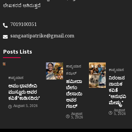
ಲೇಖಕರದೆ ಆಗಿರುತ್ತದೆ
7019100351
sangaatipatrike@gmail.com
Posts Lists
ಕಾವ್ಯಯಾನ
ಕಾವ್ಯಯಾನ
ಗಝಲ್
ನಿರಂಜನ
ಕಾವ್ಯಯಾನ
ಹಮೀದಾ
ನಾಯಕ
ಅಮು ಭಾವಜೀವಿ
ಬೇಗಂ
ಕವಿತೆ
ಮುಸ್ಟೂರು ಅವರ
ದೇಸಾಯಿ
“ಅನುಭವಿ
ಕವಿತೆ”ಕಾಡಿಸದಿರು”
ಅವರ
ಮೇಷ್ಟ್ರು”
ಗಜಲ್
August 5, 2026
August
August
5, 2026
5, 2026